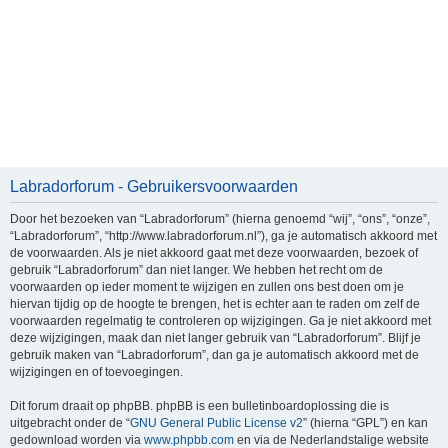
Labradorforum - Gebruikersvoorwaarden
Door het bezoeken van “Labradorforum” (hierna genoemd “wij”, “ons”, “onze”,
“Labradorforum”, “http://www.labradorforum.nl”), ga je automatisch akkoord met
de voorwaarden. Als je niet akkoord gaat met deze voorwaarden, bezoek of
gebruik “Labradorforum” dan niet langer. We hebben het recht om de
voorwaarden op ieder moment te wijzigen en zullen ons best doen om je
hiervan tijdig op de hoogte te brengen, het is echter aan te raden om zelf de
voorwaarden regelmatig te controleren op wijzigingen. Ga je niet akkoord met
deze wijzigingen, maak dan niet langer gebruik van “Labradorforum”. Blijf je
gebruik maken van “Labradorforum”, dan ga je automatisch akkoord met de
wijzigingen en of toevoegingen.
Dit forum draait op phpBB. phpBB is een bulletinboardoplossing die is
uitgebracht onder de “
GNU General Public License v2
” (hierna “GPL”) en kan
gedownload worden via
www.phpbb.com
en via de Nederlandstalige website