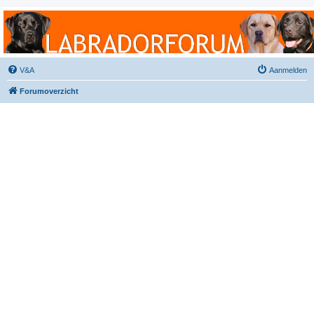
Labradorforum
Het gezelligste Labradorforum van Nederland en België!
V&A
Aanmelden
Forumoverzicht