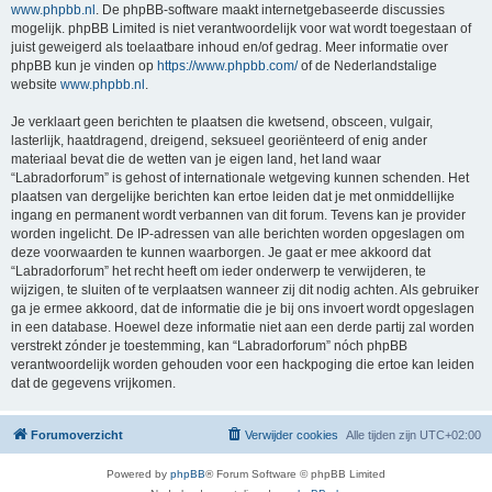
www.phpbb.nl
. De phpBB-software maakt internetgebaseerde discussies
mogelijk. phpBB Limited is niet verantwoordelijk voor wat wordt toegestaan of
juist geweigerd als toelaatbare inhoud en/of gedrag. Meer informatie over
phpBB kun je vinden op
https://www.phpbb.com/
of de Nederlandstalige
website
www.phpbb.nl
.
Je verklaart geen berichten te plaatsen die kwetsend, obsceen, vulgair,
lasterlijk, haatdragend, dreigend, seksueel georiënteerd of enig ander
materiaal bevat die de wetten van je eigen land, het land waar
“Labradorforum” is gehost of internationale wetgeving kunnen schenden. Het
plaatsen van dergelijke berichten kan ertoe leiden dat je met onmiddellijke
ingang en permanent wordt verbannen van dit forum. Tevens kan je provider
worden ingelicht. De IP-adressen van alle berichten worden opgeslagen om
deze voorwaarden te kunnen waarborgen. Je gaat er mee akkoord dat
“Labradorforum” het recht heeft om ieder onderwerp te verwijderen, te
wijzigen, te sluiten of te verplaatsen wanneer zij dit nodig achten. Als gebruiker
ga je ermee akkoord, dat de informatie die je bij ons invoert wordt opgeslagen
in een database. Hoewel deze informatie niet aan een derde partij zal worden
verstrekt zónder je toestemming, kan “Labradorforum” nóch phpBB
verantwoordelijk worden gehouden voor een hackpoging die ertoe kan leiden
dat de gegevens vrijkomen.
Forumoverzicht
Verwijder cookies
Alle tijden zijn
UTC+02:00
Powered by
phpBB
® Forum Software © phpBB Limited