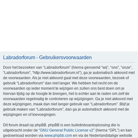
Labradorforum - Gebruikersvoorwaarden
Door het bezoeken van “Labradorforum” (hierna genoemd “wij”, “ons”, “onze”,
“Labradorforum”, “http://www.labradorforum.nl”), ga je automatisch akkoord met
de voorwaarden. Als je niet akkoord gaat met deze voorwaarden, bezoek of
gebruik “Labradorforum” dan niet langer. We hebben het recht om de
voorwaarden op ieder moment te wijzigen en zullen ons best doen om je
hiervan tijdig op de hoogte te brengen, het is echter aan te raden om zelf de
voorwaarden regelmatig te controleren op wijzigingen. Ga je niet akkoord met
deze wijzigingen, maak dan niet langer gebruik van “Labradorforum”. Blijf je
gebruik maken van “Labradorforum”, dan ga je automatisch akkoord met de
wijzigingen en of toevoegingen.
Dit forum draait op phpBB. phpBB is een bulletinboardoplossing die is
uitgebracht onder de “
GNU General Public License v2
” (hierna “GPL”) en kan
gedownload worden via
www.phpbb.com
en via de Nederlandstalige website