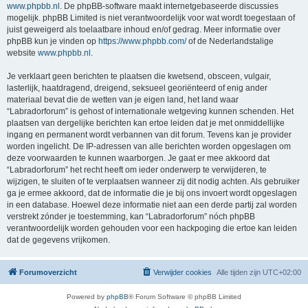
www.phpbb.nl
. De phpBB-software maakt internetgebaseerde discussies
mogelijk. phpBB Limited is niet verantwoordelijk voor wat wordt toegestaan of
juist geweigerd als toelaatbare inhoud en/of gedrag. Meer informatie over
phpBB kun je vinden op
https://www.phpbb.com/
of de Nederlandstalige
website
www.phpbb.nl
.
Je verklaart geen berichten te plaatsen die kwetsend, obsceen, vulgair,
lasterlijk, haatdragend, dreigend, seksueel georiënteerd of enig ander
materiaal bevat die de wetten van je eigen land, het land waar
“Labradorforum” is gehost of internationale wetgeving kunnen schenden. Het
plaatsen van dergelijke berichten kan ertoe leiden dat je met onmiddellijke
ingang en permanent wordt verbannen van dit forum. Tevens kan je provider
worden ingelicht. De IP-adressen van alle berichten worden opgeslagen om
deze voorwaarden te kunnen waarborgen. Je gaat er mee akkoord dat
“Labradorforum” het recht heeft om ieder onderwerp te verwijderen, te
wijzigen, te sluiten of te verplaatsen wanneer zij dit nodig achten. Als gebruiker
ga je ermee akkoord, dat de informatie die je bij ons invoert wordt opgeslagen
in een database. Hoewel deze informatie niet aan een derde partij zal worden
verstrekt zónder je toestemming, kan “Labradorforum” nóch phpBB
verantwoordelijk worden gehouden voor een hackpoging die ertoe kan leiden
dat de gegevens vrijkomen.
Forumoverzicht
Verwijder cookies
Alle tijden zijn
UTC+02:00
Powered by
phpBB
® Forum Software © phpBB Limited