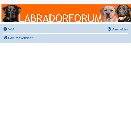
Labradorforum
Het gezelligste Labradorforum van Nederland en België!
V&A
Aanmelden
Forumoverzicht