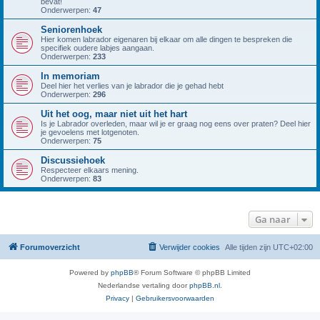
bevat!
Onderwerpen:
47
Seniorenhoek
Hier komen labrador eigenaren bij elkaar om alle dingen te bespreken die
specifiek oudere labjes aangaan.
Onderwerpen:
233
In memoriam
Deel hier het verlies van je labrador die je gehad hebt
Onderwerpen:
296
Uit het oog, maar niet uit het hart
Is je Labrador overleden, maar wil je er graag nog eens over praten? Deel hier
je gevoelens met lotgenoten.
Onderwerpen:
75
Discussiehoek
Respecteer elkaars mening.
Onderwerpen:
83
Ga naar
Forumoverzicht
Verwijder cookies
Alle tijden zijn
UTC+02:00
Powered by
phpBB
® Forum Software © phpBB Limited
Nederlandse vertaling door
phpBB.nl
.
Privacy
|
Gebruikersvoorwaarden