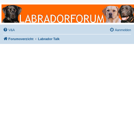
Labradorforum
Het gezelligste Labradorforum van Nederland en België!
V&A
Aanmelden
Forumoverzicht
Labrador Talk