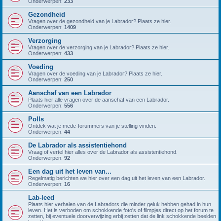
Onderwerpen:
233
Gezondheid
Vragen over de gezondheid van je Labrador? Plaats ze hier.
Onderwerpen:
1409
Verzorging
Vragen over de verzorging van je Labrador? Plaats ze hier.
Onderwerpen:
433
Voeding
Vragen over de voeding van je Labrador? Plaats ze hier.
Onderwerpen:
250
Aanschaf van een Labrador
Plaats hier alle vragen over de aanschaf van een Labrador.
Onderwerpen:
556
Polls
Ontdek wat je mede-forummers van je stelling vinden.
Onderwerpen:
44
De Labrador als assistentiehond
Vraag of vertel hier alles over de Labrador als assistentiehond.
Onderwerpen:
92
Een dag uit het leven van...
Regelmatig berichten we hier over een dag uit het leven van een Labrador.
Onderwerpen:
16
Lab-leed
Plaats hier verhalen van de Labradors die minder geluk hebben gehad in hun
leven. Het is verboden om schokkende foto's of filmpjes direct op het forum te
zetten, bij eventuele doorverwijzing erbij zetten dat de link schokkende beelden