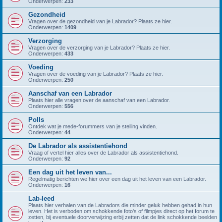
Onderwerpen:
233
Gezondheid
Vragen over de gezondheid van je Labrador? Plaats ze hier.
Onderwerpen:
1409
Verzorging
Vragen over de verzorging van je Labrador? Plaats ze hier.
Onderwerpen:
433
Voeding
Vragen over de voeding van je Labrador? Plaats ze hier.
Onderwerpen:
250
Aanschaf van een Labrador
Plaats hier alle vragen over de aanschaf van een Labrador.
Onderwerpen:
556
Polls
Ontdek wat je mede-forummers van je stelling vinden.
Onderwerpen:
44
De Labrador als assistentiehond
Vraag of vertel hier alles over de Labrador als assistentiehond.
Onderwerpen:
92
Een dag uit het leven van...
Regelmatig berichten we hier over een dag uit het leven van een Labrador.
Onderwerpen:
16
Lab-leed
Plaats hier verhalen van de Labradors die minder geluk hebben gehad in hun
leven. Het is verboden om schokkende foto's of filmpjes direct op het forum te
zetten, bij eventuele doorverwijzing erbij zetten dat de link schokkende beelden