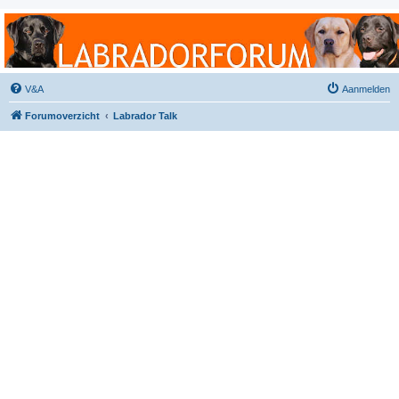
Labradorforum
Het gezelligste Labradorforum van Nederland en België!
V&A
Aanmelden
Forumoverzicht
Labrador Talk