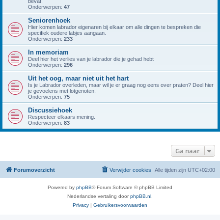
bevat!
Onderwerpen:
47
Seniorenhoek
Hier komen labrador eigenaren bij elkaar om alle dingen te bespreken die
specifiek oudere labjes aangaan.
Onderwerpen:
233
In memoriam
Deel hier het verlies van je labrador die je gehad hebt
Onderwerpen:
296
Uit het oog, maar niet uit het hart
Is je Labrador overleden, maar wil je er graag nog eens over praten? Deel hier
je gevoelens met lotgenoten.
Onderwerpen:
75
Discussiehoek
Respecteer elkaars mening.
Onderwerpen:
83
Ga naar
Forumoverzicht
Verwijder cookies
Alle tijden zijn
UTC+02:00
Powered by
phpBB
® Forum Software © phpBB Limited
Nederlandse vertaling door
phpBB.nl
.
Privacy
|
Gebruikersvoorwaarden