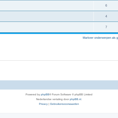
6
4
7
Markeer onderwerpen als g
Powered by
phpBB
® Forum Software © phpBB Limited
Nederlandse vertaling door
phpBB.nl
.
Privacy
|
Gebruikersvoorwaarden