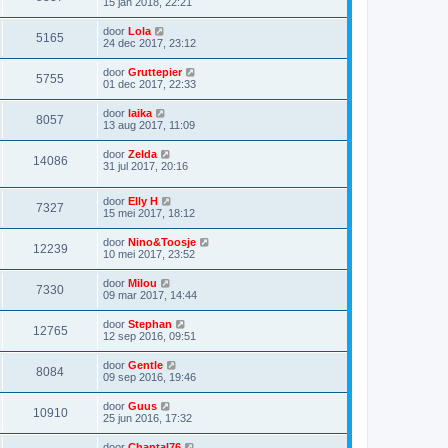
15 jan 2018, 22:21
door
Lola
5165
24 dec 2017, 23:12
door
Gruttepier
5755
01 dec 2017, 22:33
door
laika
8057
13 aug 2017, 11:09
door
Zelda
14086
31 jul 2017, 20:16
door
Elly H
7327
15 mei 2017, 18:12
door
Nino&Toosje
12239
10 mei 2017, 23:52
door
Milou
7330
09 mar 2017, 14:44
door
Stephan
12765
12 sep 2016, 09:51
door
Gentle
8084
09 sep 2016, 19:46
door
Guus
10910
25 jun 2016, 17:32
door
Chantal76