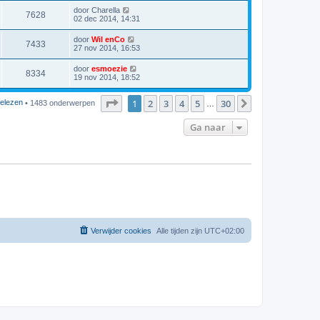
door
Charella
7628
02 dec 2014, 14:31
door
Wil enCo
7433
27 nov 2014, 16:53
door
esmoezie
8334
19 nov 2014, 18:52
Pagina
1
van
30
1
2
3
4
5
30
Volgende
elezen
• 1483 onderwerpen
…
Ga naar
Verwijder cookies
Alle tijden zijn
UTC+02:00