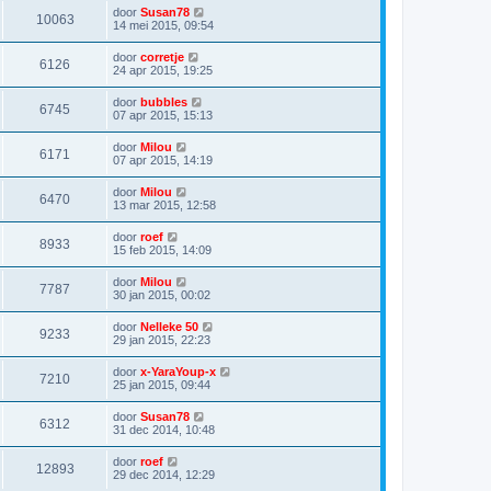
door
Susan78
10063
14 mei 2015, 09:54
door
corretje
6126
24 apr 2015, 19:25
door
bubbles
6745
07 apr 2015, 15:13
door
Milou
6171
07 apr 2015, 14:19
door
Milou
6470
13 mar 2015, 12:58
door
roef
8933
15 feb 2015, 14:09
door
Milou
7787
30 jan 2015, 00:02
door
Nelleke 50
9233
29 jan 2015, 22:23
door
x-YaraYoup-x
7210
25 jan 2015, 09:44
door
Susan78
6312
31 dec 2014, 10:48
door
roef
12893
29 dec 2014, 12:29