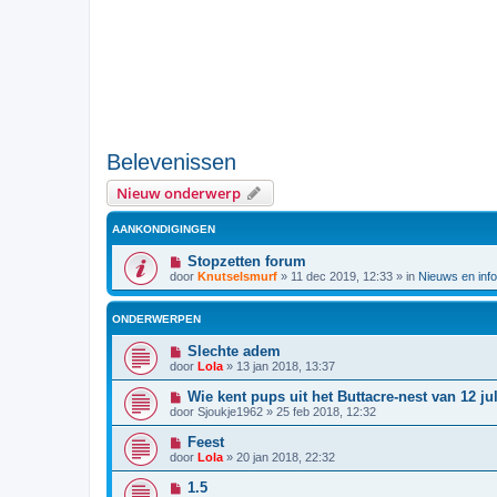
Belevenissen
Nieuw onderwerp
AANKONDIGINGEN
Stopzetten forum
door
Knutselsmurf
»
11 dec 2019, 12:33
» in
Nieuws en info
ONDERWERPEN
Slechte adem
door
Lola
»
13 jan 2018, 13:37
Wie kent pups uit het Buttacre-nest van 12 ju
door
Sjoukje1962
»
25 feb 2018, 12:32
Feest
door
Lola
»
20 jan 2018, 22:32
1.5