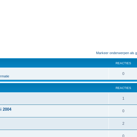
Markeer onderwerpen als g
REACTIES
0
rmatie
REACTIES
1
li 2004
0
2
0