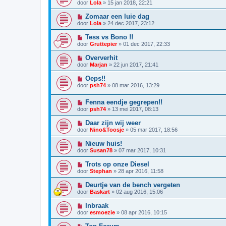
door
Lola
»
15 jan 2018, 22:21
Zomaar een luie dag
door
Lola
»
24 dec 2017, 23:12
Tess vs Bono !!
door
Gruttepier
»
01 dec 2017, 22:33
Oververhit
door
Marjan
»
22 jun 2017, 21:41
Oeps!!
door
psh74
»
08 mar 2016, 13:29
Fenna eendje gegrepen!!
door
psh74
»
13 mei 2017, 08:13
Daar zijn wij weer
door
Nino&Toosje
»
05 mar 2017, 18:56
Nieuw huis!
door
Susan78
»
07 mar 2017, 10:31
Trots op onze Diesel
door
Stephan
»
28 apr 2016, 11:58
Deurtje van de bench vergeten
door
Baskart
»
02 aug 2016, 15:06
Inbraak
door
esmoezie
»
08 apr 2016, 10:15