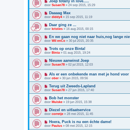
Joep totally in love.....
door
Susan78
»
24 sep 2015, 15:29
Daaaag Max
door
diddy4
»
15 sep 2015, 11:19
Daar ging ze ...
door
kristies
»
16 aug 2015, 00:15
En we gaan nog niet naar huis,nog lange niet
door
Wil enCo
»
30 jul 2015, 20:35
Trots op onze Binta!
door
Binta
»
01 aug 2015, 19:24
Nieuwe aanwinst Joep
door
Susan78
»
02 jul 2015, 12:03
Als er een onbekende man met je hond voor d
door
ober
»
30 jun 2015, 09:56
Terug uit Zweeds-Lapland
door
Susan78
»
27 jun 2015, 17:40
Bob het monster
door
Muiske
»
19 jun 2015, 15:38
Diezel en uitlaatservice
door
corretje
»
28 mei 2015, 11:45
Hoera, Puck is nu een échte dame!
door
Paulus
»
08 mei 2015, 12:15