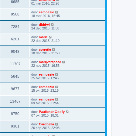
6685
01 mei 2016, 22:26
door
esmoezie
9568
18 mar 2016, 15:45
door
diddy4
7284
24 dec 2015, 11:38
door
marie
6201
22 dec 2015, 21:19
door
corretje
9043
18 dec 2015, 21:50
door
marijverspoor
11707
22 nov 2015, 16:53
door
esmoezie
5645
25 okt 2015, 17:45
door
esmoezie
9677
15 okt 2015, 23:15
door
esmoezie
13467
09 okt 2015, 21:54
door
PaulienenGoofy
8750
07 okt 2015, 18:31
door
Carobella
9361
26 sep 2015, 22:08