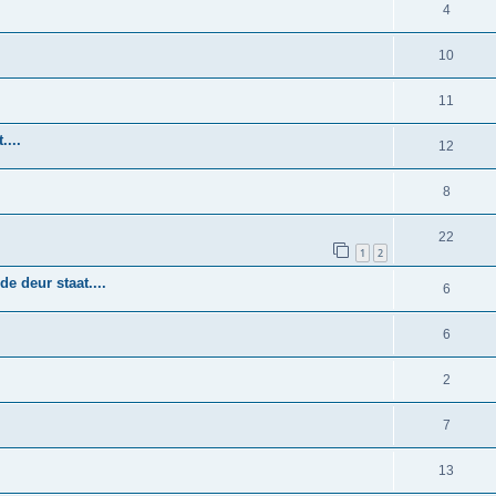
4
10
11
....
12
8
22
1
2
e deur staat....
6
6
2
7
13