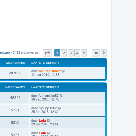
Pagina
1
van
30
1
2
3
4
5
30
Volgende
elezen
• 1483 onderwerpen
…
WEERGAVES
LAATSTE BERICHT
door
Knutselsmurf
287629
11 dec 2019, 12:33
WEERGAVES
LAATSTE BERICHT
door
Annemieke57
48843
16 sep 2018, 11:40
door
Sjoukje1962
5731
25 feb 2018, 12:32
door
Lola
6319
29 jan 2018, 23:44
door
Lola
5337