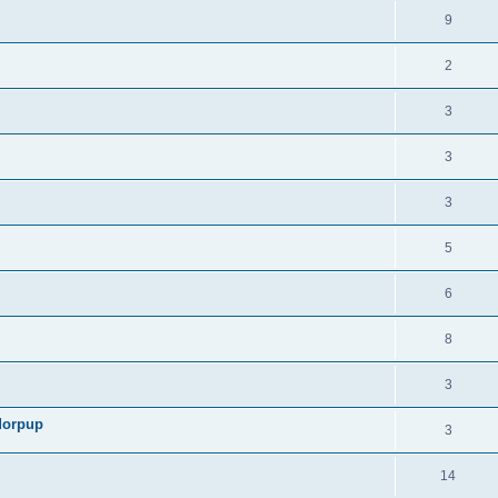
9
2
3
3
3
5
6
8
3
adorpup
3
14