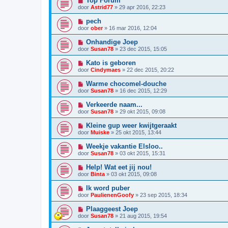
Top Forum
door
Astrid77
»
29 apr 2016, 22:23
pech
door
ober
»
16 mar 2016, 12:04
Onhandige Joep
door
Susan78
»
23 dec 2015, 15:05
Kato is geboren
door
Cindymaes
»
22 dec 2015, 20:22
Warme chocomel-douche
door
Susan78
»
16 dec 2015, 12:29
Verkeerde naam...
door
Susan78
»
29 okt 2015, 09:08
Kleine gup weer kwijtgeraakt
door
Muiske
»
25 okt 2015, 13:44
Weekje vakantie Elsloo..
door
Susan78
»
03 okt 2015, 15:31
Help! Wat eet jij nou!
door
Binta
»
03 okt 2015, 09:08
Ik word puber
door
PaulienenGoofy
»
23 sep 2015, 18:34
Plaaggeest Joep
door
Susan78
»
21 aug 2015, 19:54