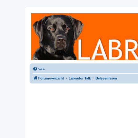
Labradorforum
Het gezelligste Labradorforum van Nederland en België!
V&A
Forumoverzicht
Labrador Talk
Belevenissen