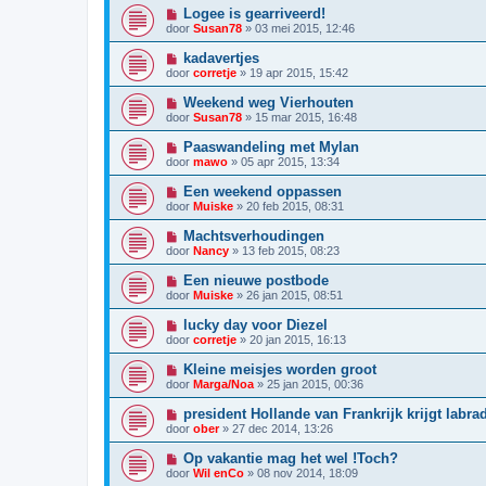
Logee is gearriveerd!
door
Susan78
»
03 mei 2015, 12:46
kadavertjes
door
corretje
»
19 apr 2015, 15:42
Weekend weg Vierhouten
door
Susan78
»
15 mar 2015, 16:48
Paaswandeling met Mylan
door
mawo
»
05 apr 2015, 13:34
Een weekend oppassen
door
Muiske
»
20 feb 2015, 08:31
Machtsverhoudingen
door
Nancy
»
13 feb 2015, 08:23
Een nieuwe postbode
door
Muiske
»
26 jan 2015, 08:51
lucky day voor Diezel
door
corretje
»
20 jan 2015, 16:13
Kleine meisjes worden groot
door
Marga/Noa
»
25 jan 2015, 00:36
president Hollande van Frankrijk krijgt labr
door
ober
»
27 dec 2014, 13:26
Op vakantie mag het wel !Toch?
door
Wil enCo
»
08 nov 2014, 18:09