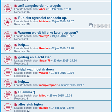
zelf aangeleerde huisregels
Laatste bericht door
ober
«
18 feb 2016, 12:38
Reacties:
14
Pup eist agressief aandacht op.
Laatste bericht door
Muiske
«
20 jan 2016, 09:07
Reacties:
58
1
2
3
4
Waarom wordt hij elke keer gegrepen?
Laatste bericht door
*Remy*
«
19 jan 2016, 18:42
Reacties:
9
help....
Laatste bericht door
Romke
«
07 jan 2016, 19:28
Reacties:
14
gedrag en slecht zien
Laatste bericht door
Susan78
«
23 dec 2015, 14:54
Reacties:
1
Help! wat moet ik doen
Laatste bericht door
veraxx
«
01 dec 2015, 19:04
Reacties:
13
help....
Laatste bericht door
marijverspoor
«
12 nov 2015, 09:47
Dilemma :(
Laatste bericht door
Milou
«
25 okt 2015, 12:33
Reacties:
9
alles stuk bijten
Laatste bericht door
balou8
«
14 okt 2015, 18:40
Reacties:
12