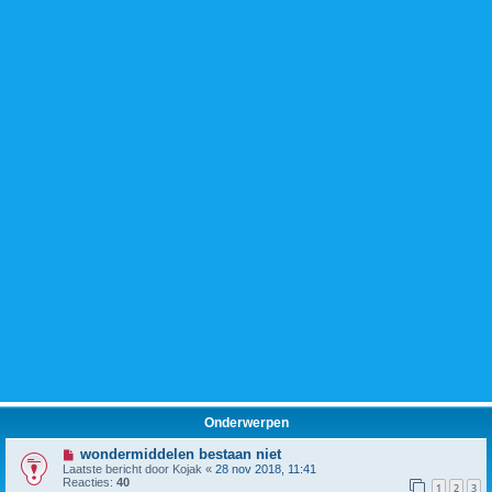
Onderwerpen
wondermiddelen bestaan niet
Laatste bericht door
Kojak
«
28 nov 2018, 11:41
Reacties:
40
1
2
3