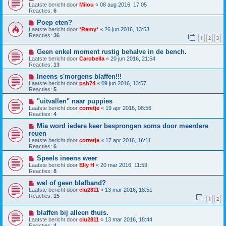
Laatste bericht door
Milou
«
08 aug 2016, 17:05
Reacties:
6
Poep eten?
Laatste bericht door
*Remy*
«
26 jun 2016, 13:53
Reacties:
36
1
2
3
Geen enkel moment rustig behalve in de bench.
Laatste bericht door
Carobella
«
20 jun 2016, 21:54
Reacties:
13
Ineens s'morgens blaffen!!!
Laatste bericht door
psh74
«
09 jun 2016, 13:57
Reacties:
5
"uitvallen" naar puppies
Laatste bericht door
corretje
«
19 apr 2016, 08:56
Reacties:
4
Mia word iedere keer besprongen soms door meerdere
reuen
Laatste bericht door
corretje
«
17 apr 2016, 16:11
Reacties:
6
Speels ineens weer
Laatste bericht door
Elly H
«
20 mar 2016, 11:59
Reacties:
8
wel of geen blafband?
Laatste bericht door
clu2811
«
13 mar 2016, 18:51
Reacties:
15
1
2
blaffen bij alleen thuis.
Laatste bericht door
clu2811
«
13 mar 2016, 18:44
Reacties:
4