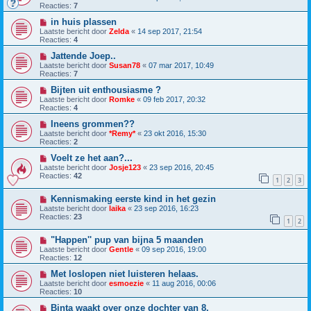
Reacties:
7
in huis plassen
Laatste bericht door
Zelda
«
14 sep 2017, 21:54
Reacties:
4
Jattende Joep..
Laatste bericht door
Susan78
«
07 mar 2017, 10:49
Reacties:
7
Bijten uit enthousiasme ?
Laatste bericht door
Romke
«
09 feb 2017, 20:32
Reacties:
4
Ineens grommen??
Laatste bericht door
*Remy*
«
23 okt 2016, 15:30
Reacties:
2
Voelt ze het aan?...
Laatste bericht door
Josje123
«
23 sep 2016, 20:45
Reacties:
42
1
2
3
Kennismaking eerste kind in het gezin
Laatste bericht door
laika
«
23 sep 2016, 16:23
Reacties:
23
1
2
"Happen'' pup van bijna 5 maanden
Laatste bericht door
Gentle
«
09 sep 2016, 19:00
Reacties:
12
Met loslopen niet luisteren helaas.
Laatste bericht door
esmoezie
«
11 aug 2016, 00:06
Reacties:
10
Binta waakt over onze dochter van 8.