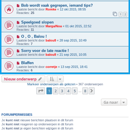
Bob wordt vaak gegrepen, iemand tips?
Laatste bericht door
Romke
«
12 okt 2015, 08:55
Reacties:
25
1
2
Speelgoed slopen
Laatste bericht door
Marga/Noa
«
01 okt 2015, 22:52
Reacties:
11
O , O , Balou !
Laatste bericht door
balou8
«
28 sep 2015, 10:49
Reacties:
7
Sorry voor de late reactie !
Laatste bericht door
balou8
«
21 sep 2015, 10:05
Blaffen
Laatste bericht door
corretje
«
13 sep 2015, 18:41
Reacties:
6
Nieuw onderwerp
Markeer onderwerpen als gelezen
• 367 onderwerpen
Pagina
1
van
8
1
2
3
4
5
8
Volgende
…
Ga naar
FORUMPERMISSIES
Je
kunt niet
nieuwe berichten plaatsen in dit forum
Je
kunt niet
reageren op onderwerpen in dit forum
Je
kunt niet
je eigen berichten wijzigen in dit forum