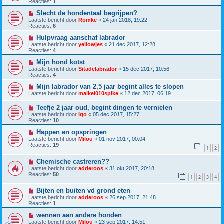
Reacties:
1
Slecht de hondentaal begrijpen?
Laatste bericht door
Romke
«
24 jan 2018, 19:22
Reacties:
6
Hulpvraag aanschaf labrador
Laatste bericht door
yellowjes
«
21 dec 2017, 12:28
Reacties:
4
Mijn hond kotst
Laatste bericht door
Sitadelabrador
«
15 dec 2017, 10:56
Reacties:
4
Mijn labrador van 2,5 jaar begint alles te slopen
Laatste bericht door
maikel010spike
«
12 dec 2017, 06:19
Teefje 2 jaar oud, begint dingen te vernielen
Laatste bericht door
Igo
«
05 dec 2017, 15:27
Reacties:
10
Happen en opspringen
Laatste bericht door
Milou
«
01 nov 2017, 00:04
Reacties:
19
1
2
Chemische castreren??
Laatste bericht door
adderoos
«
31 okt 2017, 20:18
Reacties:
50
1
2
3
4
Bijten en buiten vd grond eten
Laatste bericht door
adderoos
«
26 sep 2017, 21:48
Reacties:
1
wennen aan andere honden
Laatste bericht door
Milou
«
23 sep 2017, 14:51