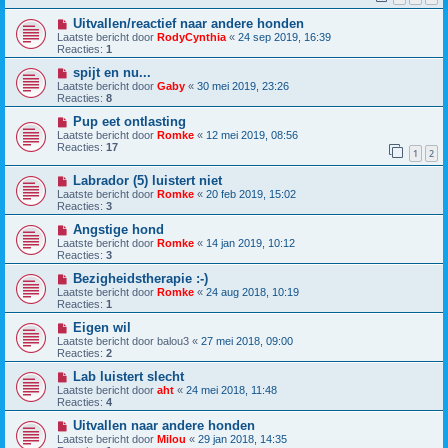
Uitvallen/reactief naar andere honden
Laatste bericht door
RodyCynthia
«
24 sep 2019, 16:39
Reacties:
1
spijt en nu...
Laatste bericht door
Gaby
«
30 mei 2019, 23:26
Reacties:
8
Pup eet ontlasting
Laatste bericht door
Romke
«
12 mei 2019, 08:56
Reacties:
17
1
2
Labrador (5) luistert niet
Laatste bericht door
Romke
«
20 feb 2019, 15:02
Reacties:
3
Angstige hond
Laatste bericht door
Romke
«
14 jan 2019, 10:12
Reacties:
3
Bezigheidstherapie :-)
Laatste bericht door
Romke
«
24 aug 2018, 10:19
Reacties:
1
Eigen wil
Laatste bericht door
balou3
«
27 mei 2018, 09:00
Reacties:
2
Lab luistert slecht
Laatste bericht door
aht
«
24 mei 2018, 11:48
Reacties:
4
Uitvallen naar andere honden
Laatste bericht door
Milou
«
29 jan 2018, 14:35