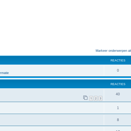
Markeer onderwerpen al
REACTIES
0
rmatie
REACTIES
40
1
2
3
1
8