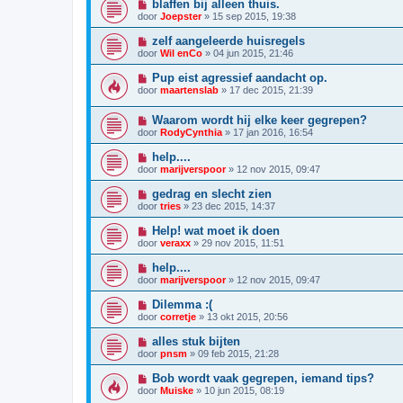
blaffen bij alleen thuis.
door
Joepster
»
15 sep 2015, 19:38
zelf aangeleerde huisregels
door
Wil enCo
»
04 jun 2015, 21:46
Pup eist agressief aandacht op.
door
maartenslab
»
17 dec 2015, 21:39
Waarom wordt hij elke keer gegrepen?
door
RodyCynthia
»
17 jan 2016, 16:54
help....
door
marijverspoor
»
12 nov 2015, 09:47
gedrag en slecht zien
door
tries
»
23 dec 2015, 14:37
Help! wat moet ik doen
door
veraxx
»
29 nov 2015, 11:51
help....
door
marijverspoor
»
12 nov 2015, 09:47
Dilemma :(
door
corretje
»
13 okt 2015, 20:56
alles stuk bijten
door
pnsm
»
09 feb 2015, 21:28
Bob wordt vaak gegrepen, iemand tips?
door
Muiske
»
10 jun 2015, 08:19