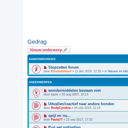
Gedrag
Nieuw onderwerp
AANKONDIGINGEN
Stopzetten forum
door
Knutselsmurf
»
11 dec 2019, 12:33
» in
Nieuws en info
ONDERWERPEN
wondermiddelen bestaan niet
door
lupos
»
20 aug 2007, 10:13
Uitvallen/reactief naar andere honden
door
RodyCynthia
»
24 sep 2019, 11:14
spijt en nu...
door
Paula77
»
22 sep 2017, 17:32
Pup eet ontlasting