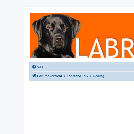
Labradorforum
Het gezelligste Labradorforum van Nederland en België!
V&A
Forumoverzicht
Labrador Talk
Gedrag