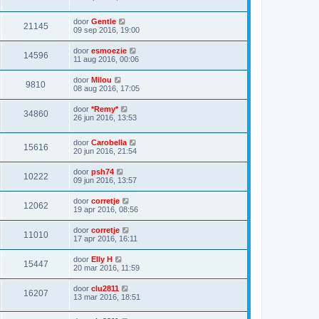
door
Gentle
21145
09 sep 2016, 19:00
door
esmoezie
14596
11 aug 2016, 00:06
door
Milou
9810
08 aug 2016, 17:05
door
*Remy*
34860
26 jun 2016, 13:53
door
Carobella
15616
20 jun 2016, 21:54
door
psh74
10222
09 jun 2016, 13:57
door
corretje
12062
19 apr 2016, 08:56
door
corretje
11010
17 apr 2016, 16:11
door
Elly H
15447
20 mar 2016, 11:59
door
clu2811
16207
13 mar 2016, 18:51