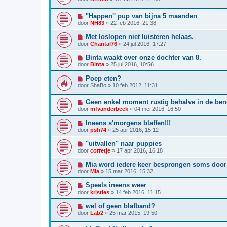
"Happen'' pup van bijna 5 maanden
door
NH83
»
22 feb 2016, 21:38
Met loslopen niet luisteren helaas.
door
Chantal76
»
24 jul 2016, 17:27
Binta waakt over onze dochter van 8.
door
Binta
»
25 jul 2016, 10:56
Poep eten?
door
ShaBo
»
10 feb 2012, 11:31
Geen enkel moment rustig behalve in de ben
door
mfvanderbeek
»
04 mei 2016, 16:50
Ineens s'morgens blaffen!!!
door
psh74
»
25 apr 2016, 15:12
"uitvallen" naar puppies
door
corretje
»
17 apr 2016, 16:18
Mia word iedere keer besprongen soms door
door
Mia
»
15 mar 2016, 15:32
Speels ineens weer
door
kristies
»
14 feb 2016, 11:15
wel of geen blafband?
door
Lab2
»
25 mar 2015, 19:50