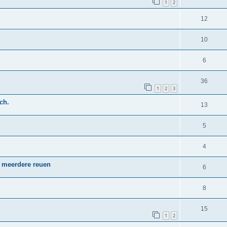
1
2
12
10
6
36
1
2
3
ch.
13
5
4
 meerdere reuen
6
8
15
1
2