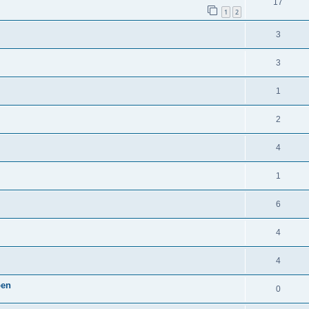
17
1
2
3
3
1
2
4
1
6
4
4
pen
0