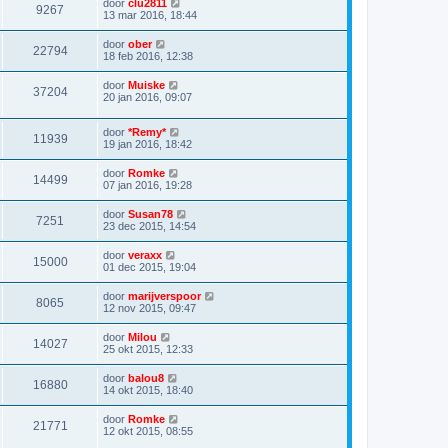
door
clu2811
9267
13 mar 2016, 18:44
door
ober
22794
18 feb 2016, 12:38
door
Muiske
37204
20 jan 2016, 09:07
door
*Remy*
11939
19 jan 2016, 18:42
door
Romke
14499
07 jan 2016, 19:28
door
Susan78
7251
23 dec 2015, 14:54
door
veraxx
15000
01 dec 2015, 19:04
door
marijverspoor
8065
12 nov 2015, 09:47
door
Milou
14027
25 okt 2015, 12:33
door
balou8
16880
14 okt 2015, 18:40
door
Romke
21771
12 okt 2015, 08:55