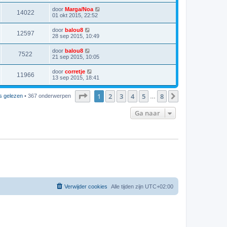
door
Marga/Noa
14022
01 okt 2015, 22:52
door
balou8
12597
28 sep 2015, 10:49
door
balou8
7522
21 sep 2015, 10:05
door
corretje
11966
13 sep 2015, 18:41
Pagina
1
van
8
1
2
3
4
5
8
Volgende
s gelezen
• 367 onderwerpen
…
Ga naar
Verwijder cookies
Alle tijden zijn
UTC+02:00