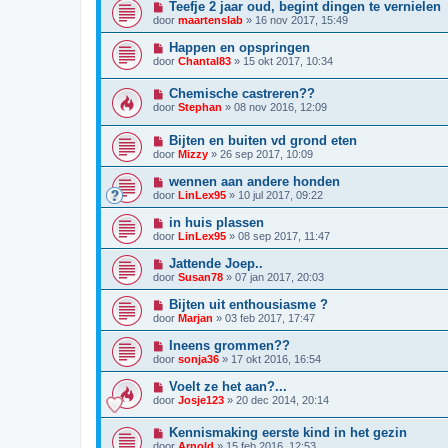
Teefje 2 jaar oud, begint dingen te vernielen
door
maartenslab
»
16 nov 2017, 15:49
Happen en opspringen
door
Chantal83
»
15 okt 2017, 10:34
Chemische castreren??
door
Stephan
»
08 nov 2016, 12:09
Bijten en buiten vd grond eten
door
Mizzy
»
26 sep 2017, 10:09
wennen aan andere honden
door
LinLex95
»
10 jul 2017, 09:22
in huis plassen
door
LinLex95
»
08 sep 2017, 11:47
Jattende Joep..
door
Susan78
»
07 jan 2017, 20:03
Bijten uit enthousiasme ?
door
Marjan
»
03 feb 2017, 17:47
Ineens grommen??
door
sonja36
»
17 okt 2016, 16:54
Voelt ze het aan?...
door
Josje123
»
20 dec 2014, 20:14
Kennismaking eerste kind in het gezin
door
Arnold
»
15 feb 2016, 12:53