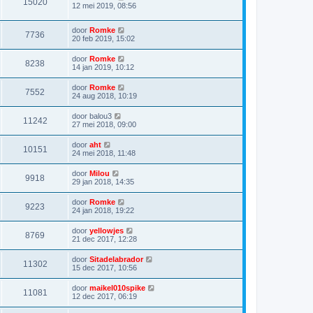
15020
12 mei 2019, 08:56
door
Romke
7736
20 feb 2019, 15:02
door
Romke
8238
14 jan 2019, 10:12
door
Romke
7552
24 aug 2018, 10:19
door
balou3
11242
27 mei 2018, 09:00
door
aht
10151
24 mei 2018, 11:48
door
Milou
9918
29 jan 2018, 14:35
door
Romke
9223
24 jan 2018, 19:22
door
yellowjes
8769
21 dec 2017, 12:28
door
Sitadelabrador
11302
15 dec 2017, 10:56
door
maikel010spike
11081
12 dec 2017, 06:19