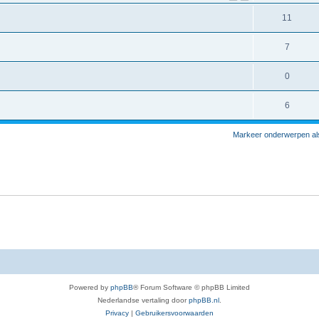
11
7
0
6
Markeer onderwerpen al
Powered by
phpBB
® Forum Software © phpBB Limited
Nederlandse vertaling door
phpBB.nl
.
Privacy
|
Gebruikersvoorwaarden