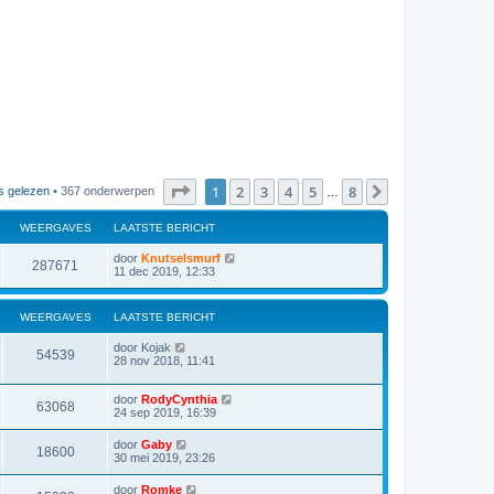
Pagina
1
van
8
1
2
3
4
5
8
Volgende
s gelezen
• 367 onderwerpen
…
WEERGAVES
LAATSTE BERICHT
door
Knutselsmurf
287671
11 dec 2019, 12:33
WEERGAVES
LAATSTE BERICHT
door
Kojak
54539
28 nov 2018, 11:41
door
RodyCynthia
63068
24 sep 2019, 16:39
door
Gaby
18600
30 mei 2019, 23:26
door
Romke