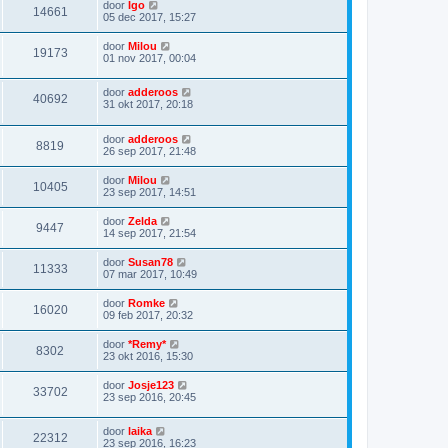
door
Igo
14661
05 dec 2017, 15:27
door
Milou
19173
01 nov 2017, 00:04
door
adderoos
40692
31 okt 2017, 20:18
door
adderoos
8819
26 sep 2017, 21:48
door
Milou
10405
23 sep 2017, 14:51
door
Zelda
9447
14 sep 2017, 21:54
door
Susan78
11333
07 mar 2017, 10:49
door
Romke
16020
09 feb 2017, 20:32
door
*Remy*
8302
23 okt 2016, 15:30
door
Josje123
33702
23 sep 2016, 20:45
door
laika
22312
23 sep 2016, 16:23