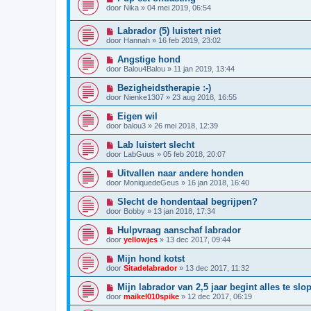
door
Nika
»
04 mei 2019, 06:54
Labrador (5) luistert niet
door
Hannah
»
16 feb 2019, 23:02
Angstige hond
door
Balou4Balou
»
11 jan 2019, 13:44
Bezigheidstherapie :-)
door
Nienke1307
»
23 aug 2018, 16:55
Eigen wil
door
balou3
»
26 mei 2018, 12:39
Lab luistert slecht
door
LabGuus
»
05 feb 2018, 20:07
Uitvallen naar andere honden
door
MoniquedeGeus
»
16 jan 2018, 16:40
Slecht de hondentaal begrijpen?
door
Bobby
»
13 jan 2018, 17:34
Hulpvraag aanschaf labrador
door
yellowjes
»
13 dec 2017, 09:44
Mijn hond kotst
door
Sitadelabrador
»
13 dec 2017, 11:32
Mijn labrador van 2,5 jaar begint alles te slo
door
maikel010spike
»
12 dec 2017, 06:19