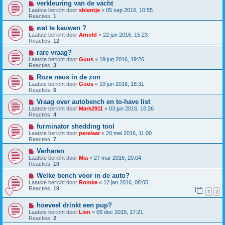
verkleuring van de vacht
Laatste bericht door
sbientje
«
05 sep 2016, 10:55
Reacties:
1
wat te kauwen ?
Laatste bericht door
Arnold
«
22 jun 2016, 15:23
Reacties:
12
rare vraag?
Laatste bericht door
Guus
«
19 jun 2016, 19:26
Reacties:
3
Roze neus in de zon
Laatste bericht door
Guus
«
19 jun 2016, 18:31
Reacties:
6
Vraag over autobench en to-have list
Laatste bericht door
Mark2911
«
03 jun 2016, 16:26
Reacties:
4
furminator shedding tool
Laatste bericht door
perelaar
«
20 mei 2016, 11:00
Reacties:
7
Verharen
Laatste bericht door
Mia
«
27 mar 2016, 20:04
Reacties:
10
Welke bench voor in de auto?
Laatste bericht door
Romke
«
12 jan 2016, 08:05
Reacties:
19
1
2
hoeveel drinkt een pup?
Laatste bericht door
Lien
«
09 dec 2015, 17:21
Reacties:
2