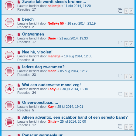
Zwarte lab wordt steeds bruiner....
Laatste bericht door
sbientje
«
11 okt 2014, 11:20
Reacties:
17
1
2
bench
Laatste bericht door
Nelleke 50
«
16 sep 2014, 23:19
Reacties:
2
Ontwormen
Laatste bericht door
Dinie
«
21 aug 2014, 19:33
Reacties:
17
1
2
Nee hè, vlooien!
Laatste bericht door
marietje
«
19 aug 2014, 12:05
Reacties:
8
Iedere dag zwemmen?
Laatste bericht door
marie
«
05 aug 2014, 12:58
Reacties:
23
1
2
Wat een ouderwetse mand zeg!
Laatste bericht door
Lady-J
«
30 jul 2014, 15:10
Reacties:
24
1
2
Onverwoestbaar.....
Laatste bericht door
Kay
«
28 jul 2014, 19:01
Reacties:
5
Alleen advantix, een scalibor band of een seresto band?
Laatste bericht door
Gittje
«
25 jul 2014, 20:00
Reacties:
17
1
2
Panacur wormenkuur