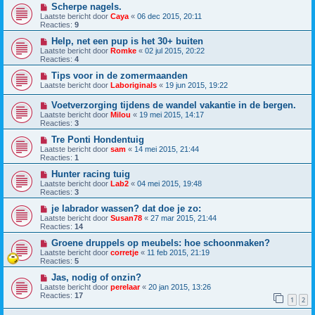
Scherpe nagels.
Laatste bericht door
Caya
«
06 dec 2015, 20:11
Reacties:
9
Help, net een pup is het 30+ buiten
Laatste bericht door
Romke
«
02 jul 2015, 20:22
Reacties:
4
Tips voor in de zomermaanden
Laatste bericht door
Laboriginals
«
19 jun 2015, 19:22
Voetverzorging tijdens de wandel vakantie in de bergen.
Laatste bericht door
Milou
«
19 mei 2015, 14:17
Reacties:
3
Tre Ponti Hondentuig
Laatste bericht door
sam
«
14 mei 2015, 21:44
Reacties:
1
Hunter racing tuig
Laatste bericht door
Lab2
«
04 mei 2015, 19:48
Reacties:
3
je labrador wassen? dat doe je zo:
Laatste bericht door
Susan78
«
27 mar 2015, 21:44
Reacties:
14
Groene druppels op meubels: hoe schoonmaken?
Laatste bericht door
corretje
«
11 feb 2015, 21:19
Reacties:
5
Jas, nodig of onzin?
Laatste bericht door
perelaar
«
20 jan 2015, 13:26
Reacties:
17
1
2