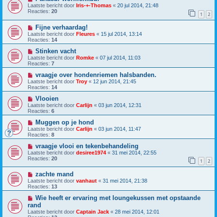
Laatste bericht door
Iris-+-Thomas
«
20 jul 2014, 21:48
Reacties:
20
1
2
Fijne verhaardag!
Laatste bericht door
Fleures
«
15 jul 2014, 13:14
Reacties:
14
Stinken vacht
Laatste bericht door
Romke
«
07 jul 2014, 11:03
Reacties:
7
vraagje over hondenriemen halsbanden.
Laatste bericht door
Troy
«
12 jun 2014, 21:45
Reacties:
14
Vlooien
Laatste bericht door
Carlijn
«
03 jun 2014, 12:31
Reacties:
6
Muggen op je hond
Laatste bericht door
Carlijn
«
03 jun 2014, 11:47
Reacties:
8
vraagje vlooi en tekenbehandeling
Laatste bericht door
desiree1974
«
31 mei 2014, 22:55
Reacties:
20
1
2
zachte mand
Laatste bericht door
vanhaut
«
31 mei 2014, 21:38
Reacties:
13
Wie heeft er ervaring met loungekussen met opstaande
rand
Laatste bericht door
Captain Jack
«
28 mei 2014, 12:01