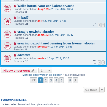
Reacties:
13
Welke borstel voor een Labradorvacht
Laatste bericht door
Josje123
«
25 mei 2014, 16:54
Reacties:
8
In bad?
Laatste bericht door
aht
«
22 mei 2014, 17:35
Reacties:
28
1
2
vraagje gewicht labrador
Laatste bericht door
Josje123
«
22 mei 2014, 15:47
Reacties:
11
ervaring gezocht met penning tegen tekenen vlooien
Laatste bericht door
perelaar
«
12 mei 2014, 13:53
Reacties:
8
advantix
Laatste bericht door
marie
«
18 apr 2014, 13:16
Reacties:
15
1
2
Nieuw onderwerp
Markeer onderwerpen als gelezen
• 433 onderwerpen
Pagina
1
van
9
1
2
3
4
5
9
Volgende
…
Ga naar
FORUMPERMISSIES
Je
kunt niet
nieuwe berichten plaatsen in dit forum