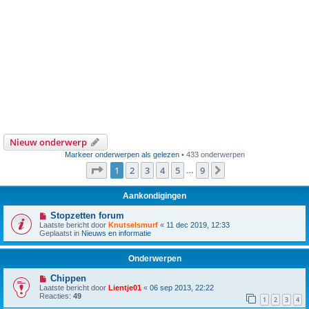
Nieuw onderwerp
Markeer onderwerpen als gelezen
• 433 onderwerpen
Pagina
1
van
9
1
2
3
4
5
9
Volgende
…
Aankondigingen
Stopzetten forum
Laatste bericht door
Knutselsmurf
«
11 dec 2019, 12:33
Geplaatst in
Nieuws en informatie
Onderwerpen
Chippen
Laatste bericht door
Lientje01
«
06 sep 2013, 22:22
Reacties:
49
1
2
3
4