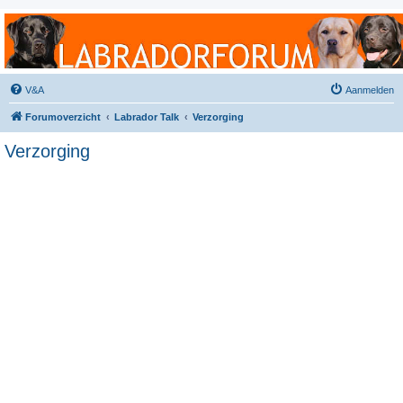
Labradorforum
Het gezelligste Labradorforum van Nederland en België!
V&A
Aanmelden
Forumoverzicht
Labrador Talk
Verzorging
Verzorging