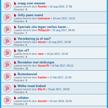
vraag over wassen
Laatste bericht door
Romke
«
16 aug 2018, 17:58
Reacties:
6
Jolly paws mand
Laatste bericht door
esmoezie
«
16 nov 2017, 19:21
Reacties:
4
Speciale olie tegen verlies haren ..
Laatste bericht door
Philip123
«
23 aug 2017, 08:45
Reacties:
7
Verzekering ja of nee?
Laatste bericht door
derzai
«
21 aug 2017, 10:49
Reacties:
5
lijm of?
Laatste bericht door
ober
«
16 jun 2017, 10:42
Reacties:
4
Borstelen met stofzuiger.
Laatste bericht door
Susan78
«
19 feb 2017, 09:12
Reacties:
11
Buitenkennel
Laatste bericht door
Karlien
«
17 feb 2017, 22:28
Reacties:
5
Welke maat biabed
Laatste bericht door
Elly H
«
15 jan 2017, 18:59
Reacties:
4
uitlaten
Laatste bericht door
Arnold
«
14 nov 2016, 15:02
Reacties:
8