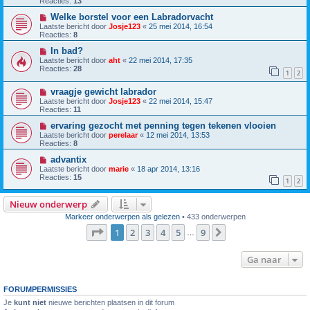
Reacties:
13
Welke borstel voor een Labradorvacht
Laatste bericht door
Josje123
«
25 mei 2014, 16:54
Reacties:
8
In bad?
Laatste bericht door
aht
«
22 mei 2014, 17:35
Reacties:
28
1
2
vraagje gewicht labrador
Laatste bericht door
Josje123
«
22 mei 2014, 15:47
Reacties:
11
ervaring gezocht met penning tegen tekenen vlooien
Laatste bericht door
perelaar
«
12 mei 2014, 13:53
Reacties:
8
advantix
Laatste bericht door
marie
«
18 apr 2014, 13:16
Reacties:
15
1
2
Nieuw onderwerp
Markeer onderwerpen als gelezen
• 433 onderwerpen
Pagina
1
van
9
1
2
3
4
5
9
Volgende
…
Ga naar
FORUMPERMISSIES
Je
kunt niet
nieuwe berichten plaatsen in dit forum