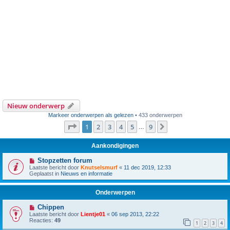
Nieuw onderwerp
Markeer onderwerpen als gelezen
• 433 onderwerpen
Pagina
1
van
9
1
2
3
4
5
9
Volgende
…
Aankondigingen
Stopzetten forum
Laatste bericht door
Knutselsmurf
«
11 dec 2019, 12:33
Geplaatst in
Nieuws en informatie
Onderwerpen
Chippen
Laatste bericht door
Lientje01
«
06 sep 2013, 22:22
Reacties:
49
1
2
3
4