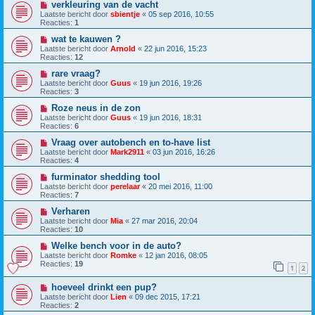
verkleuring van de vacht
Laatste bericht door
sbientje
«
05 sep 2016, 10:55
Reacties:
1
wat te kauwen ?
Laatste bericht door
Arnold
«
22 jun 2016, 15:23
Reacties:
12
rare vraag?
Laatste bericht door
Guus
«
19 jun 2016, 19:26
Reacties:
3
Roze neus in de zon
Laatste bericht door
Guus
«
19 jun 2016, 18:31
Reacties:
6
Vraag over autobench en to-have list
Laatste bericht door
Mark2911
«
03 jun 2016, 16:26
Reacties:
4
furminator shedding tool
Laatste bericht door
perelaar
«
20 mei 2016, 11:00
Reacties:
7
Verharen
Laatste bericht door
Mia
«
27 mar 2016, 20:04
Reacties:
10
Welke bench voor in de auto?
Laatste bericht door
Romke
«
12 jan 2016, 08:05
Reacties:
19
1
2
hoeveel drinkt een pup?
Laatste bericht door
Lien
«
09 dec 2015, 17:21
Reacties:
2