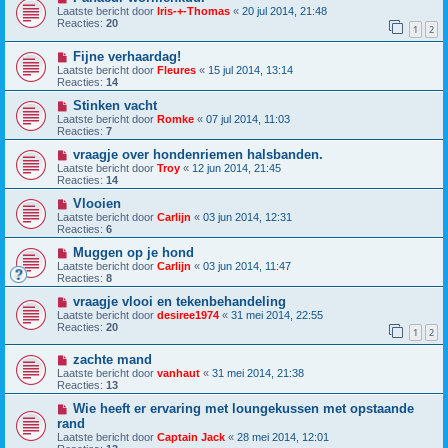
Laatste bericht door
Iris-+-Thomas
«
20 jul 2014, 21:48
Reacties:
20
1
2
Fijne verhaardag!
Laatste bericht door
Fleures
«
15 jul 2014, 13:14
Reacties:
14
Stinken vacht
Laatste bericht door
Romke
«
07 jul 2014, 11:03
Reacties:
7
vraagje over hondenriemen halsbanden.
Laatste bericht door
Troy
«
12 jun 2014, 21:45
Reacties:
14
Vlooien
Laatste bericht door
Carlijn
«
03 jun 2014, 12:31
Reacties:
6
Muggen op je hond
Laatste bericht door
Carlijn
«
03 jun 2014, 11:47
Reacties:
8
vraagje vlooi en tekenbehandeling
Laatste bericht door
desiree1974
«
31 mei 2014, 22:55
Reacties:
20
1
2
zachte mand
Laatste bericht door
vanhaut
«
31 mei 2014, 21:38
Reacties:
13
Wie heeft er ervaring met loungekussen met opstaande
rand
Laatste bericht door
Captain Jack
«
28 mei 2014, 12:01