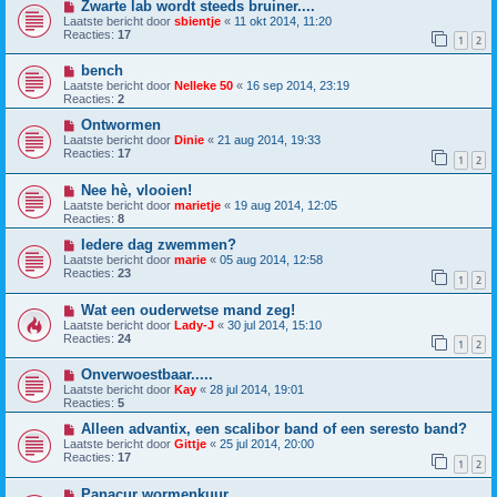
Zwarte lab wordt steeds bruiner....
Laatste bericht door
sbientje
«
11 okt 2014, 11:20
Reacties:
17
1
2
bench
Laatste bericht door
Nelleke 50
«
16 sep 2014, 23:19
Reacties:
2
Ontwormen
Laatste bericht door
Dinie
«
21 aug 2014, 19:33
Reacties:
17
1
2
Nee hè, vlooien!
Laatste bericht door
marietje
«
19 aug 2014, 12:05
Reacties:
8
Iedere dag zwemmen?
Laatste bericht door
marie
«
05 aug 2014, 12:58
Reacties:
23
1
2
Wat een ouderwetse mand zeg!
Laatste bericht door
Lady-J
«
30 jul 2014, 15:10
Reacties:
24
1
2
Onverwoestbaar.....
Laatste bericht door
Kay
«
28 jul 2014, 19:01
Reacties:
5
Alleen advantix, een scalibor band of een seresto band?
Laatste bericht door
Gittje
«
25 jul 2014, 20:00
Reacties:
17
1
2
Panacur wormenkuur