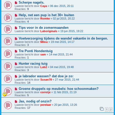
Scherpe nagels.
Laatste bericht door
Caya
«
06 dec 2015, 20:11
Reacties:
9
Help, net een pup is het 30+ buiten
Laatste bericht door
Romke
«
02 jul 2015, 20:22
Reacties:
4
Tips voor in de zomermaanden
Laatste bericht door
Laboriginals
«
19 jun 2015, 19:22
Voetverzorging tijdens de wandel vakantie in de bergen.
Laatste bericht door
Milou
«
19 mei 2015, 14:17
Reacties:
3
Tre Ponti Hondentuig
Laatste bericht door
sam
«
14 mei 2015, 21:44
Reacties:
1
Hunter racing tuig
Laatste bericht door
Lab2
«
04 mei 2015, 19:48
Reacties:
3
je labrador wassen? dat doe je zo:
Laatste bericht door
Susan78
«
27 mar 2015, 21:44
Reacties:
14
Groene druppels op meubels: hoe schoonmaken?
Laatste bericht door
corretje
«
11 feb 2015, 21:19
Reacties:
5
Jas, nodig of onzin?
Laatste bericht door
perelaar
«
20 jan 2015, 13:26
Reacties:
17
1
2