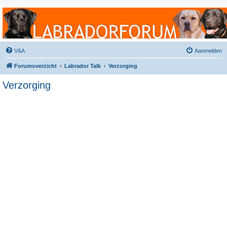
Labradorforum
Het gezelligste Labradorforum van Nederland en België!
V&A
Aanmelden
Forumoverzicht
Labrador Talk
Verzorging
Verzorging