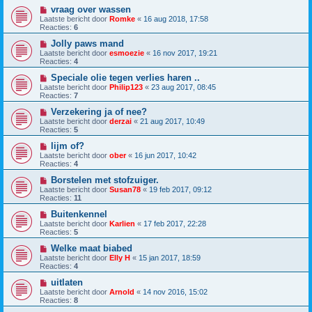
vraag over wassen
Laatste bericht door
Romke
«
16 aug 2018, 17:58
Reacties:
6
Jolly paws mand
Laatste bericht door
esmoezie
«
16 nov 2017, 19:21
Reacties:
4
Speciale olie tegen verlies haren ..
Laatste bericht door
Philip123
«
23 aug 2017, 08:45
Reacties:
7
Verzekering ja of nee?
Laatste bericht door
derzai
«
21 aug 2017, 10:49
Reacties:
5
lijm of?
Laatste bericht door
ober
«
16 jun 2017, 10:42
Reacties:
4
Borstelen met stofzuiger.
Laatste bericht door
Susan78
«
19 feb 2017, 09:12
Reacties:
11
Buitenkennel
Laatste bericht door
Karlien
«
17 feb 2017, 22:28
Reacties:
5
Welke maat biabed
Laatste bericht door
Elly H
«
15 jan 2017, 18:59
Reacties:
4
uitlaten
Laatste bericht door
Arnold
«
14 nov 2016, 15:02
Reacties:
8