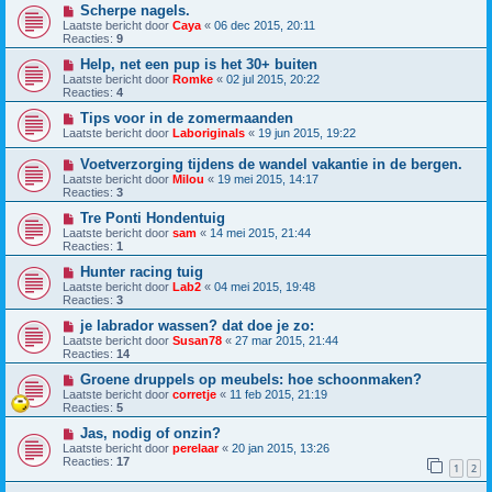
Scherpe nagels.
Laatste bericht door
Caya
«
06 dec 2015, 20:11
Reacties:
9
Help, net een pup is het 30+ buiten
Laatste bericht door
Romke
«
02 jul 2015, 20:22
Reacties:
4
Tips voor in de zomermaanden
Laatste bericht door
Laboriginals
«
19 jun 2015, 19:22
Voetverzorging tijdens de wandel vakantie in de bergen.
Laatste bericht door
Milou
«
19 mei 2015, 14:17
Reacties:
3
Tre Ponti Hondentuig
Laatste bericht door
sam
«
14 mei 2015, 21:44
Reacties:
1
Hunter racing tuig
Laatste bericht door
Lab2
«
04 mei 2015, 19:48
Reacties:
3
je labrador wassen? dat doe je zo:
Laatste bericht door
Susan78
«
27 mar 2015, 21:44
Reacties:
14
Groene druppels op meubels: hoe schoonmaken?
Laatste bericht door
corretje
«
11 feb 2015, 21:19
Reacties:
5
Jas, nodig of onzin?
Laatste bericht door
perelaar
«
20 jan 2015, 13:26
Reacties:
17
1
2