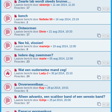
Zwarte lab wordt steeds bruiner....
Laatste bericht door
sbientje
«
11 okt 2014, 11:20
Reacties:
17
1
2
bench
Laatste bericht door
Nelleke 50
«
16 sep 2014, 23:19
Reacties:
2
Ontwormen
Laatste bericht door
Dinie
«
21 aug 2014, 19:33
Reacties:
17
1
2
Nee hè, vlooien!
Laatste bericht door
marietje
«
19 aug 2014, 12:05
Reacties:
8
Iedere dag zwemmen?
Laatste bericht door
marie
«
05 aug 2014, 12:58
Reacties:
23
1
2
Wat een ouderwetse mand zeg!
Laatste bericht door
Lady-J
«
30 jul 2014, 15:10
Reacties:
24
1
2
Onverwoestbaar.....
Laatste bericht door
Kay
«
28 jul 2014, 19:01
Reacties:
5
Alleen advantix, een scalibor band of een seresto band?
Laatste bericht door
Gittje
«
25 jul 2014, 20:00
Reacties:
17
1
2
Panacur wormenkuur