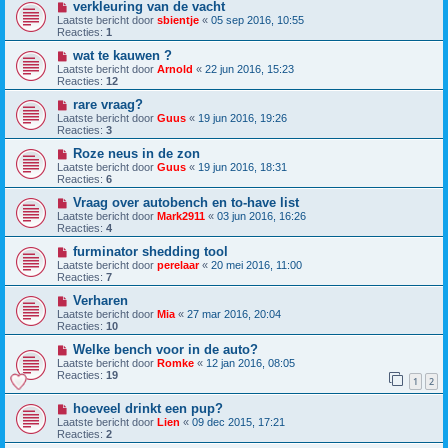
verkleuring van de vacht
Laatste bericht door
sbientje
«
05 sep 2016, 10:55
Reacties:
1
wat te kauwen ?
Laatste bericht door
Arnold
«
22 jun 2016, 15:23
Reacties:
12
rare vraag?
Laatste bericht door
Guus
«
19 jun 2016, 19:26
Reacties:
3
Roze neus in de zon
Laatste bericht door
Guus
«
19 jun 2016, 18:31
Reacties:
6
Vraag over autobench en to-have list
Laatste bericht door
Mark2911
«
03 jun 2016, 16:26
Reacties:
4
furminator shedding tool
Laatste bericht door
perelaar
«
20 mei 2016, 11:00
Reacties:
7
Verharen
Laatste bericht door
Mia
«
27 mar 2016, 20:04
Reacties:
10
Welke bench voor in de auto?
Laatste bericht door
Romke
«
12 jan 2016, 08:05
Reacties:
19
1
2
hoeveel drinkt een pup?
Laatste bericht door
Lien
«
09 dec 2015, 17:21
Reacties:
2