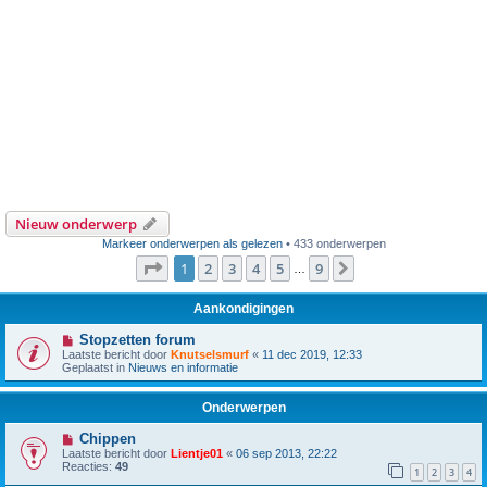
Nieuw onderwerp
Markeer onderwerpen als gelezen
• 433 onderwerpen
Pagina
1
van
9
1
2
3
4
5
9
Volgende
…
Aankondigingen
Stopzetten forum
Laatste bericht door
Knutselsmurf
«
11 dec 2019, 12:33
Geplaatst in
Nieuws en informatie
Onderwerpen
Chippen
Laatste bericht door
Lientje01
«
06 sep 2013, 22:22
Reacties:
49
1
2
3
4