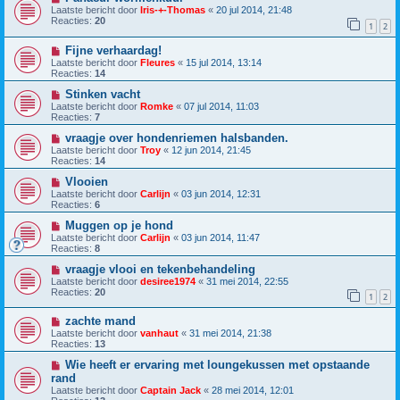
Laatste bericht door
Iris-+-Thomas
«
20 jul 2014, 21:48
Reacties:
20
1
2
Fijne verhaardag!
Laatste bericht door
Fleures
«
15 jul 2014, 13:14
Reacties:
14
Stinken vacht
Laatste bericht door
Romke
«
07 jul 2014, 11:03
Reacties:
7
vraagje over hondenriemen halsbanden.
Laatste bericht door
Troy
«
12 jun 2014, 21:45
Reacties:
14
Vlooien
Laatste bericht door
Carlijn
«
03 jun 2014, 12:31
Reacties:
6
Muggen op je hond
Laatste bericht door
Carlijn
«
03 jun 2014, 11:47
Reacties:
8
vraagje vlooi en tekenbehandeling
Laatste bericht door
desiree1974
«
31 mei 2014, 22:55
Reacties:
20
1
2
zachte mand
Laatste bericht door
vanhaut
«
31 mei 2014, 21:38
Reacties:
13
Wie heeft er ervaring met loungekussen met opstaande
rand
Laatste bericht door
Captain Jack
«
28 mei 2014, 12:01