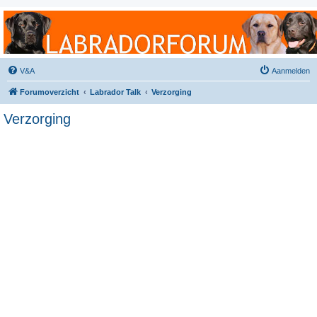
Labradorforum
Het gezelligste Labradorforum van Nederland en België!
V&A
Aanmelden
Forumoverzicht
Labrador Talk
Verzorging
Verzorging