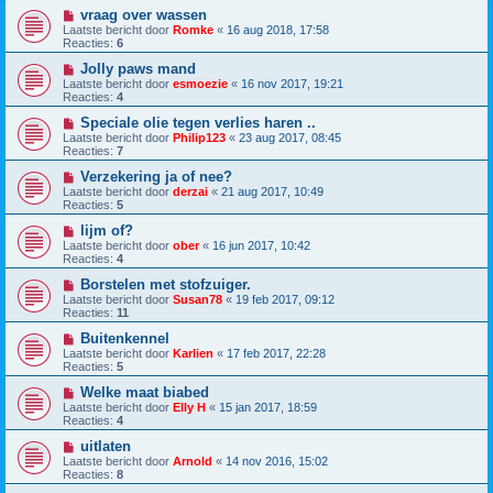
vraag over wassen
Laatste bericht door
Romke
«
16 aug 2018, 17:58
Reacties:
6
Jolly paws mand
Laatste bericht door
esmoezie
«
16 nov 2017, 19:21
Reacties:
4
Speciale olie tegen verlies haren ..
Laatste bericht door
Philip123
«
23 aug 2017, 08:45
Reacties:
7
Verzekering ja of nee?
Laatste bericht door
derzai
«
21 aug 2017, 10:49
Reacties:
5
lijm of?
Laatste bericht door
ober
«
16 jun 2017, 10:42
Reacties:
4
Borstelen met stofzuiger.
Laatste bericht door
Susan78
«
19 feb 2017, 09:12
Reacties:
11
Buitenkennel
Laatste bericht door
Karlien
«
17 feb 2017, 22:28
Reacties:
5
Welke maat biabed
Laatste bericht door
Elly H
«
15 jan 2017, 18:59
Reacties:
4
uitlaten
Laatste bericht door
Arnold
«
14 nov 2016, 15:02
Reacties:
8