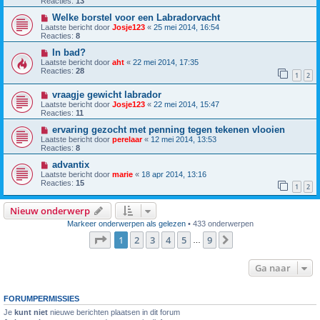
Reacties:
13
Welke borstel voor een Labradorvacht
Laatste bericht door
Josje123
«
25 mei 2014, 16:54
Reacties:
8
In bad?
Laatste bericht door
aht
«
22 mei 2014, 17:35
Reacties:
28
1
2
vraagje gewicht labrador
Laatste bericht door
Josje123
«
22 mei 2014, 15:47
Reacties:
11
ervaring gezocht met penning tegen tekenen vlooien
Laatste bericht door
perelaar
«
12 mei 2014, 13:53
Reacties:
8
advantix
Laatste bericht door
marie
«
18 apr 2014, 13:16
Reacties:
15
1
2
Nieuw onderwerp
Markeer onderwerpen als gelezen
• 433 onderwerpen
Pagina
1
van
9
1
2
3
4
5
9
Volgende
…
Ga naar
FORUMPERMISSIES
Je
kunt niet
nieuwe berichten plaatsen in dit forum