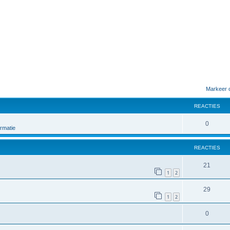
Markeer 
REACTIES
0
rmatie
REACTIES
21
1
2
29
1
2
0