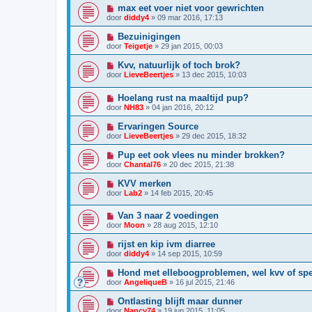
max eet voer niet voor gewrichten
door
diddy4
»
09 mar 2016, 17:13
Bezuinigingen
door
Teigetje
»
29 jan 2015, 00:03
Kvv, natuurlijk of toch brok?
door
LieveBeertjes
»
13 dec 2015, 10:03
Hoelang rust na maaltijd pup?
door
NH83
»
04 jan 2016, 20:12
Ervaringen Source
door
LieveBeertjes
»
29 dec 2015, 18:32
Pup eet ook vlees nu minder brokken?
door
Chantal76
»
20 dec 2015, 21:38
KVV merken
door
Lab2
»
14 feb 2015, 20:45
Van 3 naar 2 voedingen
door
Moon
»
28 aug 2015, 12:10
rijst en kip ivm diarree
door
diddy4
»
14 sep 2015, 10:59
Hond met elleboogproblemen, wel kvv of sp
door
AngeliqueB
»
16 jul 2015, 21:46
Ontlasting blijft maar dunner
door
Nancy74
»
19 jun 2015, 11:05