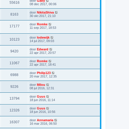
door
Gaby
55616
08 dec 2017, 00:06
door
NikitaShiva
8163
30 okt 2017, 21:10
door
Romke
17177
11 sep 2017, 18:53
door
lodewijk
10123
14 jul 2017, 09:03
door
Edward
9420
22 apr 2017, 20:57
door
Romke
11067
22 apr 2017, 18:41
door
Philip123
6988
20 mar 2017, 12:35
door
Milou
9226
08 jul 2016, 12:31
door
Guus
13794
18 jun 2016, 11:14
door
Guus
12326
18 jun 2016, 10:56
door
Annamaria
16307
16 mar 2016, 06:50