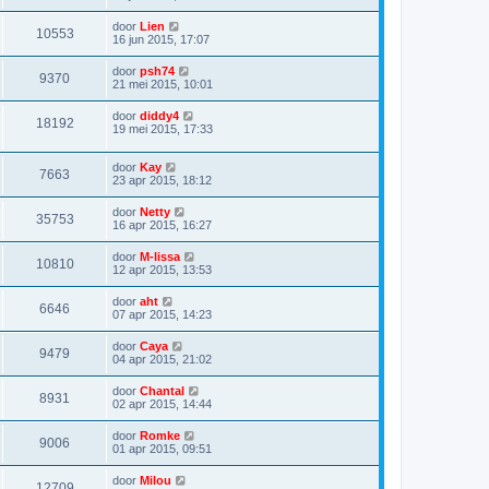
door
Lien
10553
16 jun 2015, 17:07
door
psh74
9370
21 mei 2015, 10:01
door
diddy4
18192
19 mei 2015, 17:33
door
Kay
7663
23 apr 2015, 18:12
door
Netty
35753
16 apr 2015, 16:27
door
M-lissa
10810
12 apr 2015, 13:53
door
aht
6646
07 apr 2015, 14:23
door
Caya
9479
04 apr 2015, 21:02
door
Chantal
8931
02 apr 2015, 14:44
door
Romke
9006
01 apr 2015, 09:51
door
Milou
12709