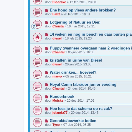
door
Floorske
»
12 feb 2015, 20:00
Ene hond op vlees andere brokken?
door
Lab2
»
20 feb 2015, 10:31
Lotgering of Natuur en Dier.
door
Christa
»
10 mar 2015, 12:21
14 weken en nog in bench en daar buiten pl
door
diesel
»
18 feb 2015, 19:23
Puppy :wanneer overgaan naar 2 voedingen 
door
Chantal
»
05 jan 2015, 16:33
kristallen in urine van Diesel
door
diesel
»
20 jan 2015, 23:03
Water drinken... hoeveel?
door
mawo
»
05 jan 2015, 18:21
Royal Canin labrador junior voeding
door
Chantal
»
24 dec 2014, 10:46
Runderknook
door
Muiske
»
20 dec 2014, 17:05
Hoe lees je dat schema op rc zak?
door
jolanda77
»
20 dec 2014, 13:46
Gerookte/bewerkte botten
door
Tyco
»
07 dec 2014, 08:35