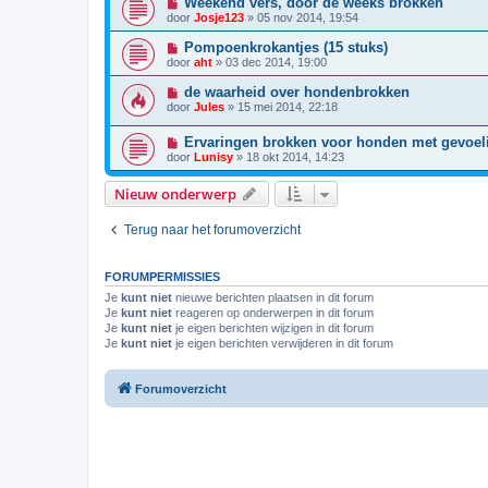
Weekend vers, door de weeks brokken
door
Josje123
»
05 nov 2014, 19:54
Pompoenkrokantjes (15 stuks)
door
aht
»
03 dec 2014, 19:00
de waarheid over hondenbrokken
door
Jules
»
15 mei 2014, 22:18
Ervaringen brokken voor honden met gevoe
door
Lunisy
»
18 okt 2014, 14:23
Nieuw onderwerp
Terug naar het forumoverzicht
FORUMPERMISSIES
Je
kunt niet
nieuwe berichten plaatsen in dit forum
Je
kunt niet
reageren op onderwerpen in dit forum
Je
kunt niet
je eigen berichten wijzigen in dit forum
Je
kunt niet
je eigen berichten verwijderen in dit forum
Forumoverzicht