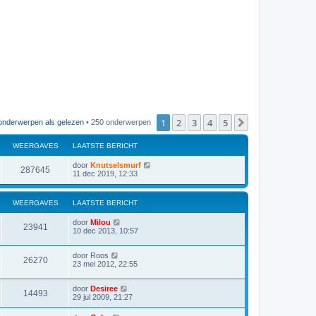
1
2
3
4
5
Volgende
onderwerpen als gelezen
• 250 onderwerpen
WEERGAVES
LAATSTE BERICHT
door
Knutselsmurf
287645
11 dec 2019, 12:33
WEERGAVES
LAATSTE BERICHT
door
Milou
23941
10 dec 2013, 10:57
door
Roos
26270
23 mei 2012, 22:55
door
Desiree
14493
29 jul 2009, 21:27