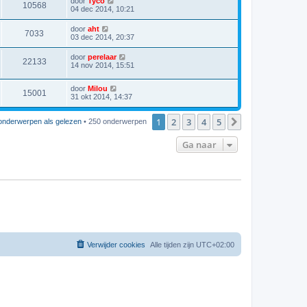
door
Tyco
10568
04 dec 2014, 10:21
door
aht
7033
03 dec 2014, 20:37
door
perelaar
22133
14 nov 2014, 15:51
door
Milou
15001
31 okt 2014, 14:37
1
2
3
4
5
Volgende
onderwerpen als gelezen
• 250 onderwerpen
Ga naar
Verwijder cookies
Alle tijden zijn
UTC+02:00