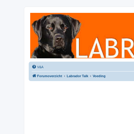
Labradorforum
Het gezelligste Labradorforum van Nederland en België!
V&A
Forumoverzicht
Labrador Talk
Voeding