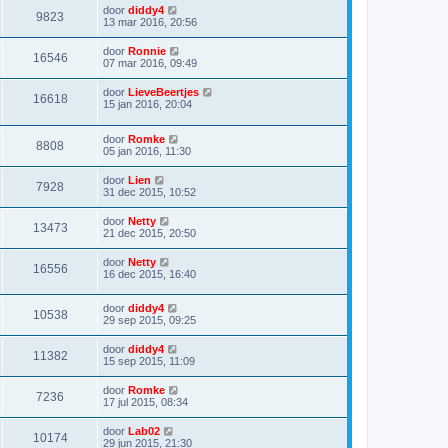
door
diddy4
9823
13 mar 2016, 20:56
door
Ronnie
16546
07 mar 2016, 09:49
door
LieveBeertjes
16618
15 jan 2016, 20:04
door
Romke
8808
05 jan 2016, 11:30
door
Lien
7928
31 dec 2015, 10:52
door
Netty
13473
21 dec 2015, 20:50
door
Netty
16556
16 dec 2015, 16:40
door
diddy4
10538
29 sep 2015, 09:25
door
diddy4
11382
15 sep 2015, 11:09
door
Romke
7236
17 jul 2015, 08:34
door
Lab02
10174
29 jun 2015, 21:30