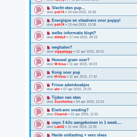
Slecht eten pup...
door
psh74
»
24 mei 2015, 18:36
Energique en vitaalvers voor puppy!
door
psh74
»
13 mei 2015, 13:36
welke informatie klopt?
door
diddy4
»
17 mei 2015, 18:19
weghalen?
door
ziggypiggy
»
22 apr 2015, 20:31
Hoeveel gram voer?
door
M-lissa
»
11 apr 2015, 18:23
Kong voor pup
door
M-lissa
»
11 apr 2015, 17:42
Frisse ademkoekjes
door
aht
»
07 apr 2015, 14:23
Tijden van eten
door
Zuccherina
»
04 apr 2015, 13:16
Eiwit-arm voeding?
door
Chantal
»
01 apr 2015, 11:02
oeps 3 kilo aangekomen in 1 week....
door
Lab02
»
31 mar 2015, 12:25
Harde ontlasting > vers vlees