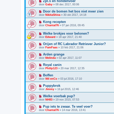
Zpl.s en hondenvoer
door
Gaby
»
08 dec 2017, 00:06
Door de bomen het bos niet meer zien
door
NikitaShiva
»
30 okt 2017, 14:18
Kong recepten
door
Chantal76
»
07 jan 2016, 09:45
Welke brokjes voor belonen?
door
Edward
»
18 apr 2017, 21:40
Orijen of RC Labrador Retriever Junior?
door
FamFaas
»
10 feb 2017, 21:06
Arden grange
door
Melinda
»
02 apr 2017, 11:07
Royal canin
door
Philip123
»
20 mar 2017, 12:35
Boffen
door
Wil enCo
»
03 jul 2016, 17:10
Puppybrok
door
Jimmy
»
16 jul 2015, 12:46
Welke voerbak pup?
door
NH83
»
19 nov 2015, 07:53
Pup iets te zwaar. Te veel voer?
door
Chantal76
»
14 mar 2016, 13:41