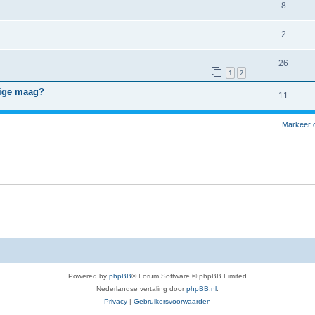
8
2
26
1
2
lige maag?
11
Markeer 
Powered by
phpBB
® Forum Software © phpBB Limited
Nederlandse vertaling door
phpBB.nl
.
Privacy
|
Gebruikersvoorwaarden