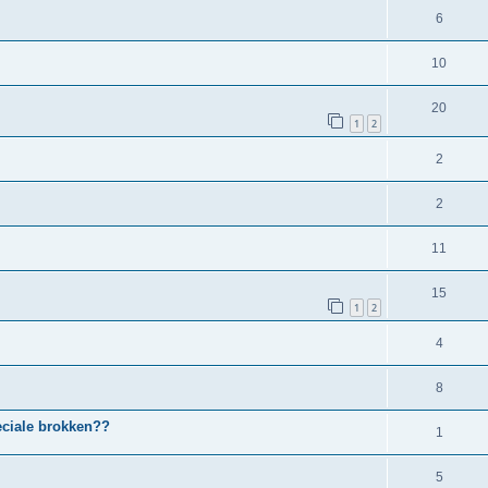
6
10
20
1
2
2
2
11
15
1
2
4
8
eciale brokken??
1
5