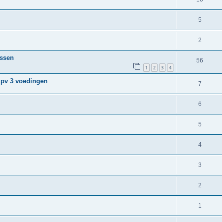
5
2
assen
56
1
2
3
4
ipv 3 voedingen
7
6
5
4
3
2
1