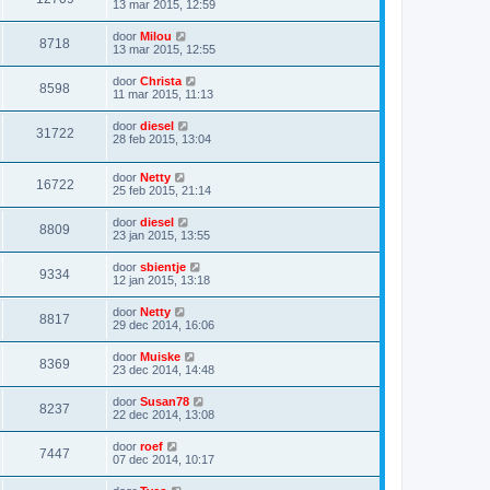
13 mar 2015, 12:59
door
Milou
8718
13 mar 2015, 12:55
door
Christa
8598
11 mar 2015, 11:13
door
diesel
31722
28 feb 2015, 13:04
door
Netty
16722
25 feb 2015, 21:14
door
diesel
8809
23 jan 2015, 13:55
door
sbientje
9334
12 jan 2015, 13:18
door
Netty
8817
29 dec 2014, 16:06
door
Muiske
8369
23 dec 2014, 14:48
door
Susan78
8237
22 dec 2014, 13:08
door
roef
7447
07 dec 2014, 10:17