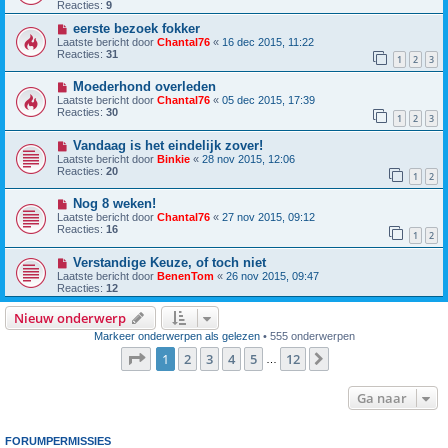
Reacties:
9
eerste bezoek fokker
Laatste bericht door
Chantal76
«
16 dec 2015, 11:22
Reacties:
31
1
2
3
Moederhond overleden
Laatste bericht door
Chantal76
«
05 dec 2015, 17:39
Reacties:
30
1
2
3
Vandaag is het eindelijk zover!
Laatste bericht door
Binkie
«
28 nov 2015, 12:06
Reacties:
20
1
2
Nog 8 weken!
Laatste bericht door
Chantal76
«
27 nov 2015, 09:12
Reacties:
16
1
2
Verstandige Keuze, of toch niet
Laatste bericht door
BenenTom
«
26 nov 2015, 09:47
Reacties:
12
Nieuw onderwerp
Markeer onderwerpen als gelezen
• 555 onderwerpen
Pagina
1
van
12
1
2
3
4
5
12
Volgende
…
Ga naar
FORUMPERMISSIES