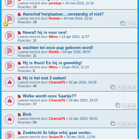
Laatste bericht door
perelaar
«
20 mei 2016, 11:16
Reacties:
10
Aanschaf herplaatser....verstandig of niet?
Laatste bericht door
Romke
«
04 mei 2016, 13:52
Reacties:
18
1
2
Hoera!! hij is voor ons!
Laatste bericht door
Milou
«
13 apr 2016, 11:57
Reacties:
11
wachten tot onze pup geboren word!
Laatste bericht door
Binkie
«
04 apr 2016, 08:57
Reacties:
11
Hij is thuis! En hij is geweldig!
Laatste bericht door
Milou
«
19 jan 2016, 11:13
Reacties:
8
Hij is het met 3 weken!
Laatste bericht door
Chantal76
«
02 jan 2016, 19:28
Reacties:
45
1
2
3
4
Welke wordt onze Saartje??
Laatste bericht door
Chantal76
«
28 dec 2015, 19:23
Reacties:
37
1
2
3
Bink
Laatste bericht door
Chantal76
«
22 dec 2015, 09:51
Reacties:
50
1
2
3
4
Zoektocht 2e labje erbij gaat verder..
Laatste bericht door
Susan78
«
20 dec 2015, 12:56