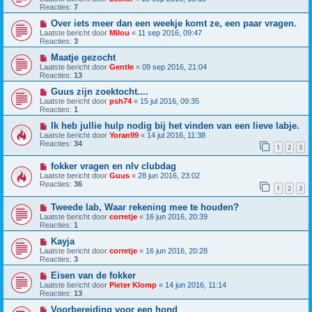
Reacties:
7
Over iets meer dan een weekje komt ze, een paar vragen.
Laatste bericht door
Milou
«
11 sep 2016, 09:47
Reacties:
3
Maatje gezocht
Laatste bericht door
Gentle
«
09 sep 2016, 21:04
Reacties:
13
Guus zijn zoektocht....
Laatste bericht door
psh74
«
15 jul 2016, 09:35
Reacties:
1
Ik heb jullie hulp nodig bij het vinden van een lieve labje.
Laatste bericht door
Yoran99
«
14 jul 2016, 11:38
Reacties:
34
1
2
3
fokker vragen en nlv clubdag
Laatste bericht door
Guus
«
28 jun 2016, 23:02
Reacties:
36
1
2
3
Tweede lab, Waar rekening mee te houden?
Laatste bericht door
corretje
«
16 jun 2016, 20:39
Reacties:
1
Kayja
Laatste bericht door
corretje
«
16 jun 2016, 20:28
Reacties:
3
Eisen van de fokker
Laatste bericht door
Pieter Klomp
«
14 jun 2016, 11:14
Reacties:
13
Voorbereiding voor een hond