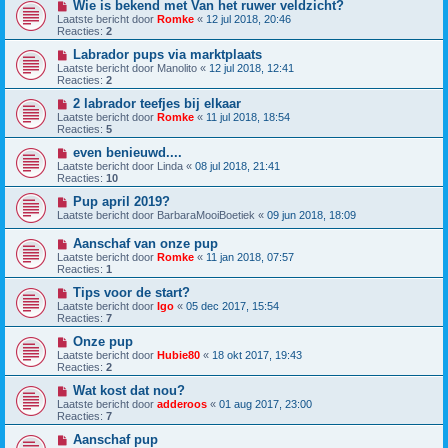
Wie is bekend met Van het ruwer veldzicht?
Laatste bericht door
Romke
«
12 jul 2018, 20:46
Reacties:
2
Labrador pups via marktplaats
Laatste bericht door
Manolito
«
12 jul 2018, 12:41
Reacties:
2
2 labrador teefjes bij elkaar
Laatste bericht door
Romke
«
11 jul 2018, 18:54
Reacties:
5
even benieuwd....
Laatste bericht door
Linda
«
08 jul 2018, 21:41
Reacties:
10
Pup april 2019?
Laatste bericht door
BarbaraMooiBoetiek
«
09 jun 2018, 18:09
Aanschaf van onze pup
Laatste bericht door
Romke
«
11 jan 2018, 07:57
Reacties:
1
Tips voor de start?
Laatste bericht door
Igo
«
05 dec 2017, 15:54
Reacties:
7
Onze pup
Laatste bericht door
Hubie80
«
18 okt 2017, 19:43
Reacties:
2
Wat kost dat nou?
Laatste bericht door
adderoos
«
01 aug 2017, 23:00
Reacties:
7
Aanschaf pup