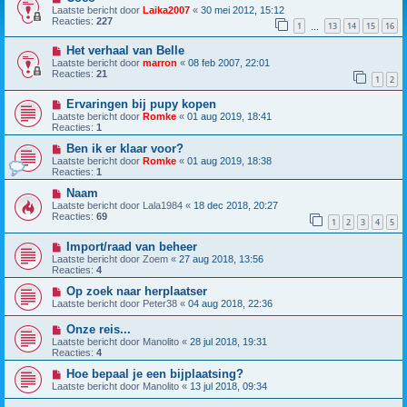
Laatste bericht door
Laika2007
«
30 mei 2012, 15:12
Reacties:
227
1
13
14
15
16
…
Het verhaal van Belle
Laatste bericht door
marron
«
08 feb 2007, 22:01
Reacties:
21
1
2
Ervaringen bij pupy kopen
Laatste bericht door
Romke
«
01 aug 2019, 18:41
Reacties:
1
Ben ik er klaar voor?
Laatste bericht door
Romke
«
01 aug 2019, 18:38
Reacties:
1
Naam
Laatste bericht door
Lala1984
«
18 dec 2018, 20:27
Reacties:
69
1
2
3
4
5
Import/raad van beheer
Laatste bericht door
Zoem
«
27 aug 2018, 13:56
Reacties:
4
Op zoek naar herplaatser
Laatste bericht door
Peter38
«
04 aug 2018, 22:36
Onze reis...
Laatste bericht door
Manolito
«
28 jul 2018, 19:31
Reacties:
4
Hoe bepaal je een bijplaatsing?
Laatste bericht door
Manolito
«
13 jul 2018, 09:34