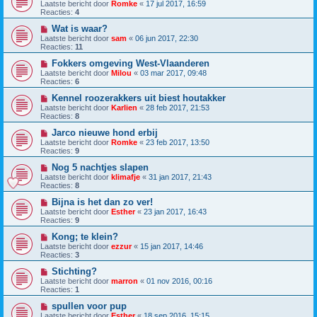
Laatste bericht door
Romke
«
17 jul 2017, 16:59
Reacties:
4
Wat is waar?
Laatste bericht door
sam
«
06 jun 2017, 22:30
Reacties:
11
Fokkers omgeving West-Vlaanderen
Laatste bericht door
Milou
«
03 mar 2017, 09:48
Reacties:
6
Kennel roozerakkers uit biest houtakker
Laatste bericht door
Karlien
«
28 feb 2017, 21:53
Reacties:
8
Jarco nieuwe hond erbij
Laatste bericht door
Romke
«
23 feb 2017, 13:50
Reacties:
9
Nog 5 nachtjes slapen
Laatste bericht door
klimafje
«
31 jan 2017, 21:43
Reacties:
8
Bijna is het dan zo ver!
Laatste bericht door
Esther
«
23 jan 2017, 16:43
Reacties:
9
Kong; te klein?
Laatste bericht door
ezzur
«
15 jan 2017, 14:46
Reacties:
3
Stichting?
Laatste bericht door
marron
«
01 nov 2016, 00:16
Reacties:
1
spullen voor pup
Laatste bericht door
Esther
«
18 sep 2016, 15:15