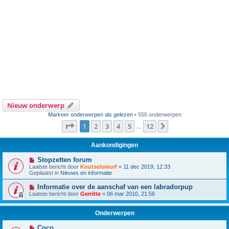
Nieuw onderwerp
Markeer onderwerpen als gelezen
• 555 onderwerpen
Pagina
1
van
12
1
2
3
4
5
12
Volgende
…
Aankondigingen
Stopzetten forum
Laatste bericht door
Knutselsmurf
«
11 dec 2019, 12:33
Geplaatst in
Nieuws en informatie
Informatie over de aanschaf van een labradorpup
Laatste bericht door
Gerritte
«
06 mar 2010, 21:56
Onderwerpen
Coco