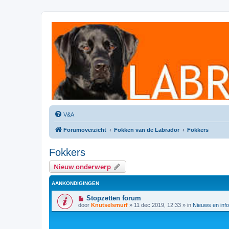
Labradorforum
Het gezelligste Labradorforum van Nederland en België!
V&A
Forumoverzicht
Fokken van de Labrador
Fokkers
Fokkers
Nieuw onderwerp
AANKONDIGINGEN
Stopzetten forum
door
Knutselsmurf
»
11 dec 2019, 12:33
» in
Nieuws en info