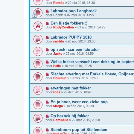
door
Romke
»
22 okt 2018, 13:30
Labrador pup Langbroek
door
Henkie
»
07 mei 2018, 13:27
Een lijstje fokkers :)
door
RodyCynthia
»
03 aug 2014, 14:29
Labrador PUPPY 2018
door
renilde
»
26 nov 2016, 13:55
op zoek naar een labrador
door
Jacky
»
27 nov 2016, 08:59
Welke fokker verwacht een dekking in septe
door
Pelle
»
10 mei 2016, 22:25
Slechte ervaring met Emke's Hoeve, Opijnen; 
door
Bommie
»
10 mei 2016, 22:58
ervaringen met fokker
door
tries
»
29 dec 2015, 18:41
En ja hoor, weer een zieke pup
door
Marga
»
10 sep 2011, 00:34
Op bezoek bij fokker
door
Carobella
»
22 mar 2015, 20:58
Stamboom pup uit Stellendam
door
Nancy74
»
19 jun 2015, 11:21