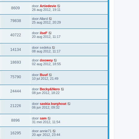
door
Artiedevie
8609
26 aug 2012, 19:11
door
Allard
79838
25 aug 2012, 20:29
door
ilseF
40722
20 aug 2012, 11:17
door
sedeka
14134
08 aug 2012, 11:17
door
doowey
18693
02 aug 2012, 18:55
door
Buuf
75790
10 jul 2012, 21:49
door
Becky&Nero
24444
08 jun 2012, 18:22
door
saskia burghout
21226
06 jun 2012, 09:32
door
sam
8896
31 mei 2012, 11:54
door
annie71
16295
20 apr 2012, 23:44