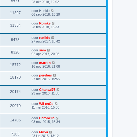
8471
28 okt 2018, 12:02
door
Henkie
11397
06 sep 2018, 15:29
door
Romke
31354
28 feb 2018, 18:33
door
renilde
9473
27 aug 2017, 18:42
door
sam
8320
02 apr 2017, 20:08
door
marron
15772
16 nov 2016, 21:08
door
perelaar
18170
27 mei 2016, 15:55
door
Chantal76
20174
23 mei 2016, 11:35
door
Wil enCo
20079
11 mei 2016, 15:55
door
Carobella
14705
03 nov 2015, 15:34
door
Milou
7183
23 jun 2015, 13:12