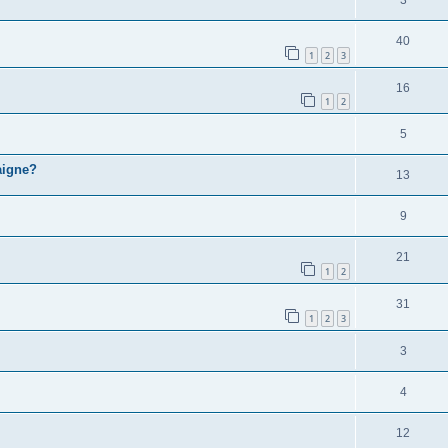
3
40
1
2
3
16
1
2
5
aigne?
13
9
21
1
2
31
1
2
3
3
4
12