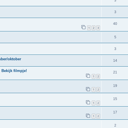
3
3
40
1
2
3
5
3
mber/oktober
14
Bekijk filmpje!
21
1
2
19
1
2
15
1
2
17
1
2
2