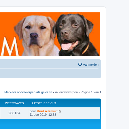
Aanmelden
Markeer onderwerpen als gelezen
• 47 onderwerpen • Pagina
1
van
1
WEERGAVES
LAATSTE BERICHT
door
Knutselsmurf
288164
11 dec 2019, 12:33