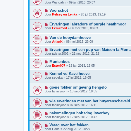
door
Wandahh
»
09 jun 2013, 20:57
Voorschot
door
Kelsey en Lenka
»
28 jul 2013, 19:19
Ervaringen labradors of purple heathmoor
door
FemkeVM
»
06 mar 2013, 08:03
Van de hooydamhoeve
door
ArjanK
»
08 mei 2013, 23:09
Ervaringen met een pup van Maison la Mont
door
twister2002
»
21 nov 2012, 21:22
Muntenbos
door
Ester007
»
13 jan 2013, 13:05
Kennel vd Kavelhoeve
door
sedeka
»
17 jul 2012, 16:05
goeie fokker omgeving hengelo
door
tahirihjoon
»
18 sep 2012, 18:55
wie ervaringen met van het huyerenscheveld
door
tahirihjoon
»
07 sep 2012, 16:11
nakomelingen bobsdog loverboy
door
tahirihjoon
»
12 sep 2012, 10:42
Vraag over het fokken
door
Hans
»
22 aug 2012, 20:27