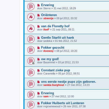
Ervaring
door
Sterre
»
31 mei 2012, 18:29
Oriënteren
door
sbientje
»
09 jul 2012, 20:32
van de Floretty hof
door
ilseF
»
21 sep 2011, 09:11
Gentle Starlit uit hank
door
sedeka
»
01 feb 2012, 21:52
Fokker gezocht
door
doowey
»
08 jul 2012, 19:20
ow my god!
door
Basenmel
»
03 jul 2012, 21:53
Constant zieke pup
door
Caramella
»
05 jun 2012, 08:51
ons eerste nestje pups zijn geboren.
door
saskia burghout
»
27 mei 2012, 13:23
Ervaring
door
sam
»
27 mei 2012, 12:00
Fokker Huiberts uit Lunteren
door
rvgroenewoud
»
26 nov 2011, 07:38