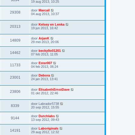
9094
19 aug 2013, 10:25
door
Marcail
29308
04 aug 2013, 10:37
door
Kelsey en Lenka
20313
19 jun 2013, 16:42
door
ArjanK
14809
29 mei 2013, 20:06
door
becky0o01201
14462
07 feb 2013, 11:05
door
Ester007
11733
04 feb 2013, 06:24
door
Debora
23001
24 jan 2013, 13:41
door
ElisabethErnstDave
23806
01 okt 2012, 22:46
door
Labrador5738
8339
20 sep 2012, 15:55
door
Dutchlabs
9144
13 sep 2012, 09:43
door
Laboriginals
14191
29 aug 2012, 12:32