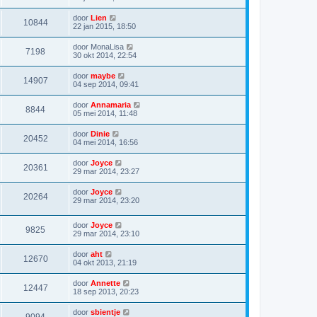
door
Lien
10844
22 jan 2015, 18:50
door
MonaLisa
7198
30 okt 2014, 22:54
door
maybe
14907
04 sep 2014, 09:41
door
Annamaria
8844
05 mei 2014, 11:48
door
Dinie
20452
04 mei 2014, 16:56
door
Joyce
20361
29 mar 2014, 23:27
door
Joyce
20264
29 mar 2014, 23:20
door
Joyce
9825
29 mar 2014, 23:10
door
aht
12670
04 okt 2013, 21:19
door
Annette
12447
18 sep 2013, 20:23
door
sbientje