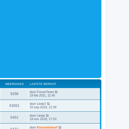
WEERGAVES
LAATSTE BERICHT
door
ForumTeam
9298
19 feb 2011, 11:45
door
Linda7
63061
15 sep 2019, 12:39
door
Liesje
5452
19 nov 2018, 17:53
door
Knutselsmurf