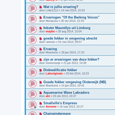
Wat is jullie ervaring?
door
Lotte1212
»
14 mei 2014, 15:33
Ervaringen "Of the Barking Voices"
door
MonaLisa
»
30 okt 2014, 22:43
fokster Maurellys uit Limburg
door
maybe
»
28 aug 2014, 15:04
goede fokker in omgeving utrecht
door
ramoon
»
01 mei 2014, 08:57
Ervaring
door
Moerkens
»
28 jan 2014, 17:23
zijn er ervaringen van deze fokker?
door
moonroosje
»
21 jun 2013, 14:28
Diskwalificatie fokker
door
Laboriginals
»
28 feb 2014, 19:23
Goede fokker omgeving Oisterwijk (NB)
door
Moerkens
»
14 jan 2014, 10:42
Aquamarine Wave Labradors
door
aht
»
03 okt 2013, 20:37
Smallville's Empress
door
Annette
»
16 sep 2013, 22:27
Chairwindermere