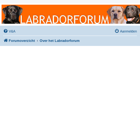
Labradorforum
Het gezelligste Labradorforum van Nederland en België!
V&A
Aanmelden
Forumoverzicht
Over het Labradorforum