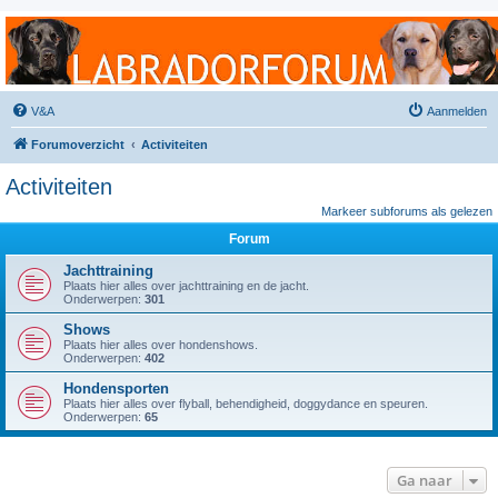
Labradorforum
Het gezelligste Labradorforum van Nederland en België!
V&A
Aanmelden
Forumoverzicht
Activiteiten
Activiteiten
Markeer subforums als gelezen
Forum
Jachttraining
Plaats hier alles over jachttraining en de jacht.
Onderwerpen:
301
Shows
Plaats hier alles over hondenshows.
Onderwerpen:
402
Hondensporten
Plaats hier alles over flyball, behendigheid, doggydance en speuren.
Onderwerpen:
65
Ga naar