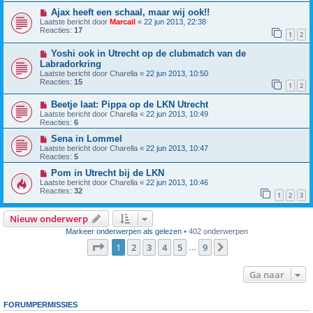
Ajax heeft een schaal, maar wij ook!!
Laatste bericht door
Marcail
«
22 jun 2013, 22:38
Reacties:
17
1
2
Yoshi ook in Utrecht op de clubmatch van de
Labradorkring
Laatste bericht door
Charella
«
22 jun 2013, 10:50
Reacties:
15
1
2
Beetje laat: Pippa op de LKN Utrecht
Laatste bericht door
Charella
«
22 jun 2013, 10:49
Reacties:
6
Sena in Lommel
Laatste bericht door
Charella
«
22 jun 2013, 10:47
Reacties:
5
Pom in Utrecht bij de LKN
Laatste bericht door
Charella
«
22 jun 2013, 10:46
Reacties:
32
1
2
3
Nieuw onderwerp
Markeer onderwerpen als gelezen
• 402 onderwerpen
Pagina
1
van
9
1
2
3
4
5
9
Volgende
…
Ga naar
FORUMPERMISSIES