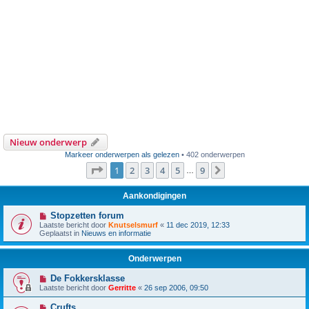
Nieuw onderwerp
Markeer onderwerpen als gelezen
• 402 onderwerpen
Pagina
1
van
9
1
2
3
4
5
9
Volgende
…
Aankondigingen
Stopzetten forum
Laatste bericht door
Knutselsmurf
«
11 dec 2019, 12:33
Geplaatst in
Nieuws en informatie
Onderwerpen
De Fokkersklasse
Laatste bericht door
Gerritte
«
26 sep 2006, 09:50
Crufts