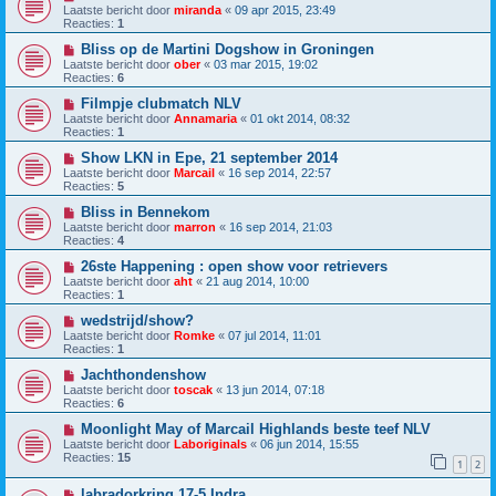
Laatste bericht door
miranda
«
09 apr 2015, 23:49
Reacties:
1
Bliss op de Martini Dogshow in Groningen
Laatste bericht door
ober
«
03 mar 2015, 19:02
Reacties:
6
Filmpje clubmatch NLV
Laatste bericht door
Annamaria
«
01 okt 2014, 08:32
Reacties:
1
Show LKN in Epe, 21 september 2014
Laatste bericht door
Marcail
«
16 sep 2014, 22:57
Reacties:
5
Bliss in Bennekom
Laatste bericht door
marron
«
16 sep 2014, 21:03
Reacties:
4
26ste Happening : open show voor retrievers
Laatste bericht door
aht
«
21 aug 2014, 10:00
Reacties:
1
wedstrijd/show?
Laatste bericht door
Romke
«
07 jul 2014, 11:01
Reacties:
1
Jachthondenshow
Laatste bericht door
toscak
«
13 jun 2014, 07:18
Reacties:
6
Moonlight May of Marcail Highlands beste teef NLV
Laatste bericht door
Laboriginals
«
06 jun 2014, 15:55
Reacties:
15
1
2
labradorkring 17-5 Indra