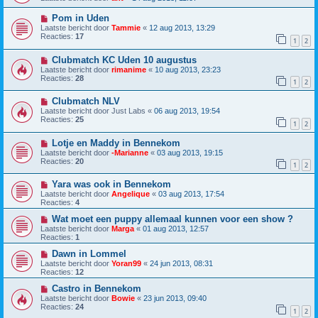
Pom in Uden
Laatste bericht door
Tammie
«
12 aug 2013, 13:29
Reacties:
17
1
2
Clubmatch KC Uden 10 augustus
Laatste bericht door
rimanime
«
10 aug 2013, 23:23
Reacties:
28
1
2
Clubmatch NLV
Laatste bericht door
Just Labs
«
06 aug 2013, 19:54
Reacties:
25
1
2
Lotje en Maddy in Bennekom
Laatste bericht door
-Marianne
«
03 aug 2013, 19:15
Reacties:
20
1
2
Yara was ook in Bennekom
Laatste bericht door
Angelique
«
03 aug 2013, 17:54
Reacties:
4
Wat moet een puppy allemaal kunnen voor een show ?
Laatste bericht door
Marga
«
01 aug 2013, 12:57
Reacties:
1
Dawn in Lommel
Laatste bericht door
Yoran99
«
24 jun 2013, 08:31
Reacties:
12
Castro in Bennekom
Laatste bericht door
Bowie
«
23 jun 2013, 09:40
Reacties:
24
1
2