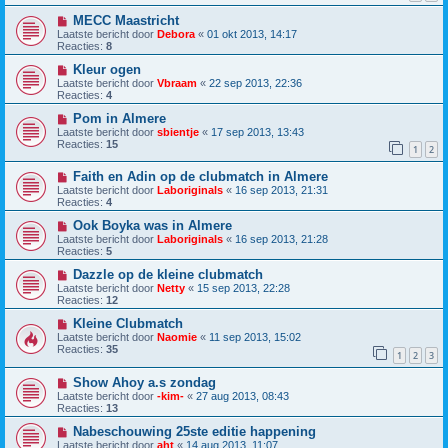
MECC Maastricht
Laatste bericht door
Debora
«
01 okt 2013, 14:17
Reacties:
8
Kleur ogen
Laatste bericht door
Vbraam
«
22 sep 2013, 22:36
Reacties:
4
Pom in Almere
Laatste bericht door
sbientje
«
17 sep 2013, 13:43
Reacties:
15
1
2
Faith en Adin op de clubmatch in Almere
Laatste bericht door
Laboriginals
«
16 sep 2013, 21:31
Reacties:
4
Ook Boyka was in Almere
Laatste bericht door
Laboriginals
«
16 sep 2013, 21:28
Reacties:
5
Dazzle op de kleine clubmatch
Laatste bericht door
Netty
«
15 sep 2013, 22:28
Reacties:
12
Kleine Clubmatch
Laatste bericht door
Naomie
«
11 sep 2013, 15:02
Reacties:
35
1
2
3
Show Ahoy a.s zondag
Laatste bericht door
-kim-
«
27 aug 2013, 08:43
Reacties:
13
Nabeschouwing 25ste editie happening
Laatste bericht door
aht
«
14 aug 2013, 11:07