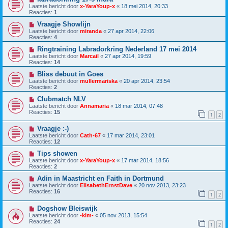
Laatste bericht door
x-YaraYoup-x
«
18 mei 2014, 20:33
Reacties:
1
Vraagje Showlijn
Laatste bericht door
miranda
«
27 apr 2014, 22:06
Reacties:
4
Ringtraining Labradorkring Nederland 17 mei 2014
Laatste bericht door
Marcail
«
27 apr 2014, 19:59
Reacties:
14
Bliss debuut in Goes
Laatste bericht door
mullermariska
«
20 apr 2014, 23:54
Reacties:
2
Clubmatch NLV
Laatste bericht door
Annamaria
«
18 mar 2014, 07:48
Reacties:
15
1
2
Vraagje :-)
Laatste bericht door
Cath-67
«
17 mar 2014, 23:01
Reacties:
12
Tips showen
Laatste bericht door
x-YaraYoup-x
«
17 mar 2014, 18:56
Reacties:
2
Adin in Maastricht en Faith in Dortmund
Laatste bericht door
ElisabethErnstDave
«
20 nov 2013, 23:23
Reacties:
16
1
2
Dogshow Bleiswijk
Laatste bericht door
-kim-
«
05 nov 2013, 15:54
Reacties:
24
1
2