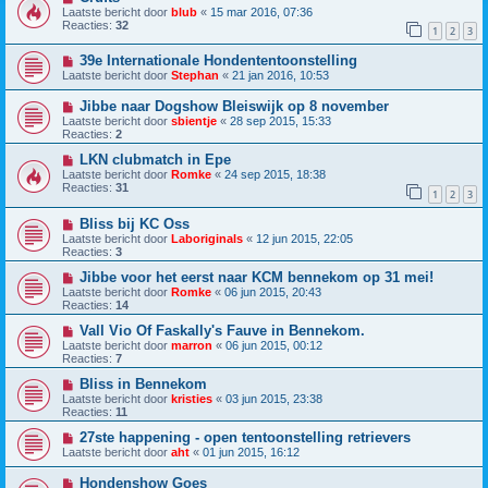
Laatste bericht door
blub
«
15 mar 2016, 07:36
Reacties:
32
1
2
3
39e Internationale Hondententoonstelling
Laatste bericht door
Stephan
«
21 jan 2016, 10:53
Jibbe naar Dogshow Bleiswijk op 8 november
Laatste bericht door
sbientje
«
28 sep 2015, 15:33
Reacties:
2
LKN clubmatch in Epe
Laatste bericht door
Romke
«
24 sep 2015, 18:38
Reacties:
31
1
2
3
Bliss bij KC Oss
Laatste bericht door
Laboriginals
«
12 jun 2015, 22:05
Reacties:
3
Jibbe voor het eerst naar KCM bennekom op 31 mei!
Laatste bericht door
Romke
«
06 jun 2015, 20:43
Reacties:
14
Vall Vio Of Faskally's Fauve in Bennekom.
Laatste bericht door
marron
«
06 jun 2015, 00:12
Reacties:
7
Bliss in Bennekom
Laatste bericht door
kristies
«
03 jun 2015, 23:38
Reacties:
11
27ste happening - open tentoonstelling retrievers
Laatste bericht door
aht
«
01 jun 2015, 16:12
Hondenshow Goes