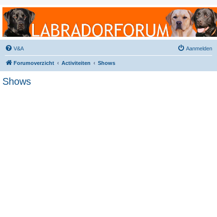
Labradorforum
Het gezelligste Labradorforum van Nederland en België!
V&A
Aanmelden
Forumoverzicht
Activiteiten
Shows
Shows