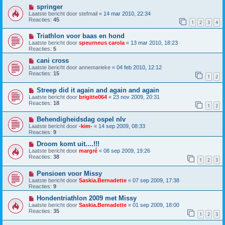
springer
Laatste bericht door
stefmail
«
14 mar 2010, 22:34
Reacties:
45
1
2
3
4
Triathlon voor baas en hond
Laatste bericht door
speurneus carola
«
13 mar 2010, 18:23
Reacties:
5
cani cross
Laatste bericht door
annemarieke
«
04 feb 2010, 12:12
Reacties:
15
1
2
Streep did it again and again and again
Laatste bericht door
brigitte064
«
23 nov 2009, 20:31
Reacties:
18
1
2
Behendigheidsdag ospel nlv
Laatste bericht door
-kim-
«
14 sep 2009, 08:33
Reacties:
9
Droom komt uit....!!!
Laatste bericht door
margré
«
08 sep 2009, 19:26
Reacties:
38
1
2
3
Pensioen voor Missy
Laatste bericht door
Saskia.Bernadette
«
07 sep 2009, 17:38
Reacties:
9
Hondentriathlon 2009 met Missy
Laatste bericht door
Saskia.Bernadette
«
01 sep 2009, 18:00
Reacties:
35
1
2
3