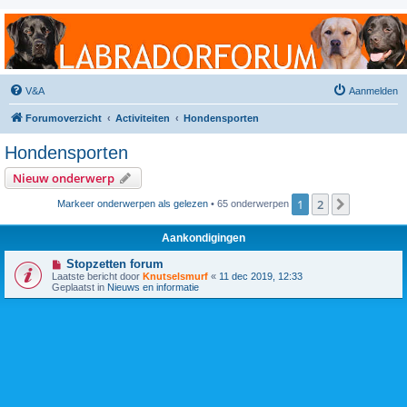
Labradorforum
Het gezelligste Labradorforum van Nederland en België!
V&A
Aanmelden
Forumoverzicht
Activiteiten
Hondensporten
Hondensporten
Nieuw onderwerp
1
2
Volgende
Markeer onderwerpen als gelezen
• 65 onderwerpen
Aankondigingen
Stopzetten forum
Laatste bericht door
Knutselsmurf
«
11 dec 2019, 12:33
Geplaatst in
Nieuws en informatie