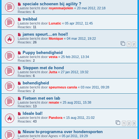
speciale schoenen bij agility ?
Laatste bericht door
royenmarjolein
«
20 mei 2012, 22:18
Reacties:
6
treibbal
Laatste bericht door
Lunatic
«
05 apr 2012, 11:45
Reacties:
11
james speurt....en hoe!!
Laatste bericht door
Monique
«
04 mar 2012, 19:22
Reacties:
26
1
2
Puppy behendigheid
Laatste bericht door
vesta
«
25 feb 2012, 13:34
Reacties:
2
Steppen met de hond
Laatste bericht door
Jutta
«
27 jan 2012, 19:32
Reacties:
6
behendigheid
Laatste bericht door
speurneus carola
«
03 nov 2011, 09:28
Reacties:
2
Fietsen met een lab
Laatste bericht door
renate
«
25 aug 2011, 15:38
Reacties:
13
Ideale bal!
Laatste bericht door
Pandora
«
15 aug 2011, 21:02
Reacties:
43
1
2
3
Nieuw tv-programma over hondensporten
Laatste bericht door
Agnes
«
05 jul 2011, 19:29