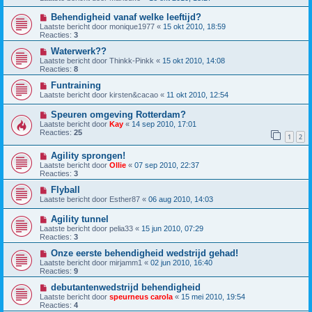
Behendigheid vanaf welke leeftijd?
Laatste bericht door
monique1977
«
15 okt 2010, 18:59
Reacties:
3
Waterwerk??
Laatste bericht door
Thinkk-Pinkk
«
15 okt 2010, 14:08
Reacties:
8
Funtraining
Laatste bericht door
kirsten&cacao
«
11 okt 2010, 12:54
Speuren omgeving Rotterdam?
Laatste bericht door
Kay
«
14 sep 2010, 17:01
Reacties:
25
1
2
Agility sprongen!
Laatste bericht door
Ollie
«
07 sep 2010, 22:37
Reacties:
3
Flyball
Laatste bericht door
Esther87
«
06 aug 2010, 14:03
Agility tunnel
Laatste bericht door
pelia33
«
15 jun 2010, 07:29
Reacties:
3
Onze eerste behendigheid wedstrijd gehad!
Laatste bericht door
mirjamm1
«
02 jun 2010, 16:40
Reacties:
9
debutantenwedstrijd behendigheid
Laatste bericht door
speurneus carola
«
15 mei 2010, 19:54
Reacties:
4