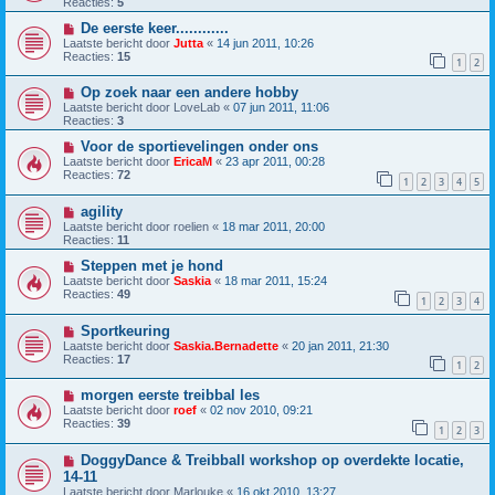
Reacties:
5
De eerste keer............
Laatste bericht door
Jutta
«
14 jun 2011, 10:26
Reacties:
15
1
2
Op zoek naar een andere hobby
Laatste bericht door
LoveLab
«
07 jun 2011, 11:06
Reacties:
3
Voor de sportievelingen onder ons
Laatste bericht door
EricaM
«
23 apr 2011, 00:28
Reacties:
72
1
2
3
4
5
agility
Laatste bericht door
roelien
«
18 mar 2011, 20:00
Reacties:
11
Steppen met je hond
Laatste bericht door
Saskia
«
18 mar 2011, 15:24
Reacties:
49
1
2
3
4
Sportkeuring
Laatste bericht door
Saskia.Bernadette
«
20 jan 2011, 21:30
Reacties:
17
1
2
morgen eerste treibbal les
Laatste bericht door
roef
«
02 nov 2010, 09:21
Reacties:
39
1
2
3
DoggyDance & Treibball workshop op overdekte locatie,
14-11
Laatste bericht door
Marlouke
«
16 okt 2010, 13:27