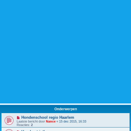
Onderwerpen
Hondenschool regio Haarlem
Laatste bericht door
Nance
«
15 dec 2015, 16:33
Reacties:
2