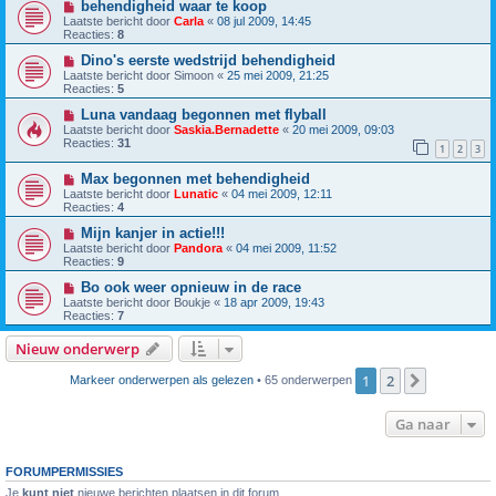
behendigheid waar te koop
Laatste bericht door
Carla
«
08 jul 2009, 14:45
Reacties:
8
Dino's eerste wedstrijd behendigheid
Laatste bericht door
Simoon
«
25 mei 2009, 21:25
Reacties:
5
Luna vandaag begonnen met flyball
Laatste bericht door
Saskia.Bernadette
«
20 mei 2009, 09:03
Reacties:
31
1
2
3
Max begonnen met behendigheid
Laatste bericht door
Lunatic
«
04 mei 2009, 12:11
Reacties:
4
Mijn kanjer in actie!!!
Laatste bericht door
Pandora
«
04 mei 2009, 11:52
Reacties:
9
Bo ook weer opnieuw in de race
Laatste bericht door
Boukje
«
18 apr 2009, 19:43
Reacties:
7
Nieuw onderwerp
1
2
Volgende
Markeer onderwerpen als gelezen
• 65 onderwerpen
Ga naar
FORUMPERMISSIES
Je
kunt niet
nieuwe berichten plaatsen in dit forum