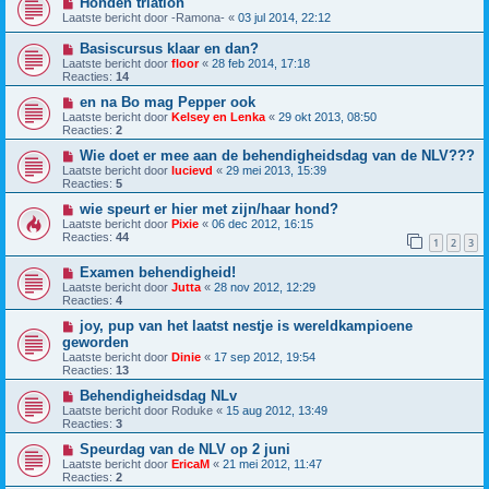
Honden triatlon
Laatste bericht door
-Ramona-
«
03 jul 2014, 22:12
Basiscursus klaar en dan?
Laatste bericht door
floor
«
28 feb 2014, 17:18
Reacties:
14
en na Bo mag Pepper ook
Laatste bericht door
Kelsey en Lenka
«
29 okt 2013, 08:50
Reacties:
2
Wie doet er mee aan de behendigheidsdag van de NLV???
Laatste bericht door
lucievd
«
29 mei 2013, 15:39
Reacties:
5
wie speurt er hier met zijn/haar hond?
Laatste bericht door
Pixie
«
06 dec 2012, 16:15
Reacties:
44
1
2
3
Examen behendigheid!
Laatste bericht door
Jutta
«
28 nov 2012, 12:29
Reacties:
4
joy, pup van het laatst nestje is wereldkampioene
geworden
Laatste bericht door
Dinie
«
17 sep 2012, 19:54
Reacties:
13
Behendigheidsdag NLv
Laatste bericht door
Roduke
«
15 aug 2012, 13:49
Reacties:
3
Speurdag van de NLV op 2 juni
Laatste bericht door
EricaM
«
21 mei 2012, 11:47
Reacties:
2