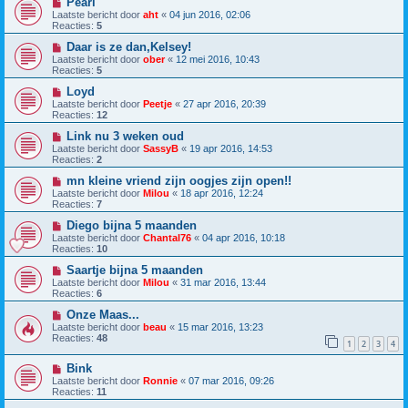
Pearl
Laatste bericht door
aht
«
04 jun 2016, 02:06
Reacties:
5
Daar is ze dan,Kelsey!
Laatste bericht door
ober
«
12 mei 2016, 10:43
Reacties:
5
Loyd
Laatste bericht door
Peetje
«
27 apr 2016, 20:39
Reacties:
12
Link nu 3 weken oud
Laatste bericht door
SassyB
«
19 apr 2016, 14:53
Reacties:
2
mn kleine vriend zijn oogjes zijn open!!
Laatste bericht door
Milou
«
18 apr 2016, 12:24
Reacties:
7
Diego bijna 5 maanden
Laatste bericht door
Chantal76
«
04 apr 2016, 10:18
Reacties:
10
Saartje bijna 5 maanden
Laatste bericht door
Milou
«
31 mar 2016, 13:44
Reacties:
6
Onze Maas...
Laatste bericht door
beau
«
15 mar 2016, 13:23
Reacties:
48
1
2
3
4
Bink
Laatste bericht door
Ronnie
«
07 mar 2016, 09:26
Reacties:
11