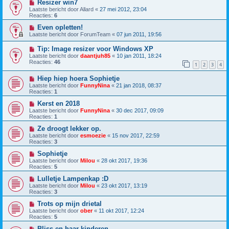
Resizer win7
Laatste bericht door
Allard
«
27 mei 2012, 23:04
Reacties:
6
Even opletten!
Laatste bericht door
ForumTeam
«
07 jun 2011, 19:56
Tip: Image resizer voor Windows XP
Laatste bericht door
daantjuh85
«
10 jan 2011, 18:24
Reacties:
46
1
2
3
4
Hiep hiep hoera Sophietje
Laatste bericht door
FunnyNina
«
21 jan 2018, 08:37
Reacties:
1
Kerst en 2018
Laatste bericht door
FunnyNina
«
30 dec 2017, 09:09
Reacties:
1
Ze droogt lekker op.
Laatste bericht door
esmoezie
«
15 nov 2017, 22:59
Reacties:
3
Sophietje
Laatste bericht door
Milou
«
28 okt 2017, 19:36
Reacties:
5
Lulletje Lampenkap :D
Laatste bericht door
Milou
«
23 okt 2017, 13:19
Reacties:
3
Trots op mijn drietal
Laatste bericht door
ober
«
11 okt 2017, 12:24
Reacties:
5
Bliss en haar kinderen