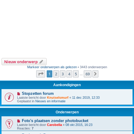
Nieuw onderwerp
Markeer onderwerpen als gelezen
• 3443 onderwerpen
Pagina
1
van
69
1
2
3
4
5
69
Volgende
…
Aankondigingen
Stopzetten forum
Laatste bericht door
Knutselsmurf
«
11 dec 2019, 12:33
Geplaatst in
Nieuws en informatie
Onderwerpen
Foto's plaatsen zonder photobucket
Laatste bericht door
Carobella
«
08 okt 2015, 16:23
Reacties:
7