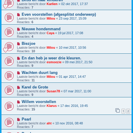
Laatste bericht door
Karlien
«
02 okt 2017, 17:37
Reacties:
7
Even voorstellen (afgesplitst onderwerp)
Laatste bericht door
Milou
«
23 sep 2017, 15:09
Reacties:
6
Nieuwe hondenmand
Laatste bericht door
Caya
«
19 jul 2017, 17:08
Reacties:
4
Biezjoe
Laatste bericht door
Milou
«
10 mei 2017, 10:56
Reacties:
10
En dan heb je weer drie kleuren.
Laatste bericht door
esmoezie
«
09 mei 2017, 21:50
Reacties:
9
Wachten duurt lang
Laatste bericht door
Milou
«
01 apr 2017, 14:47
Reacties:
11
Karel de Grote
Laatste bericht door
Susan78
«
07 mar 2017, 11:00
Reacties:
9
Willem voorstellen
Laatste bericht door
Klarus
«
17 dec 2016, 19:45
Reacties:
15
1
2
Pearl
Laatste bericht door
aht
«
10 nov 2016, 08:48
Reacties:
7