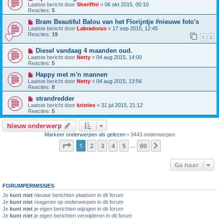
Laatste bericht door
Sheriffnl
«
06 okt 2015, 00:10
Reacties:
5
Bram Beautiful Balou van het Florijntje #nieuwe foto's
Laatste bericht door
Labradorus
«
17 sep 2015, 12:45
Reacties:
19
1
2
Diesel vandaag 4 maanden oud.
Laatste bericht door
Netty
«
04 aug 2015, 14:00
Reacties:
5
Happy met m'n mannen
Laatste bericht door
Netty
«
04 aug 2015, 13:56
Reacties:
8
strandredder
Laatste bericht door
kristies
«
31 jul 2015, 21:12
Reacties:
5
Nieuw onderwerp
Markeer onderwerpen als gelezen
• 3443 onderwerpen
Pagina
1
van
69
1
2
3
4
5
69
Volgende
…
Ga naar
FORUMPERMISSIES
Je
kunt niet
nieuwe berichten plaatsen in dit forum
Je
kunt niet
reageren op onderwerpen in dit forum
Je
kunt niet
je eigen berichten wijzigen in dit forum
Je
kunt niet
je eigen berichten verwijderen in dit forum