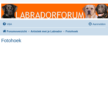
Labradorforum
Het gezelligste Labradorforum van Nederland en België!
V&A
Aanmelden
Forumoverzicht
Artistiek met je Labrador
Fotohoek
Fotohoek