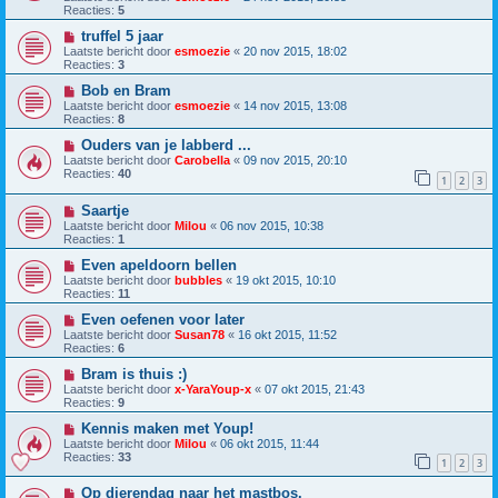
Reacties:
5
truffel 5 jaar
Laatste bericht door
esmoezie
«
20 nov 2015, 18:02
Reacties:
3
Bob en Bram
Laatste bericht door
esmoezie
«
14 nov 2015, 13:08
Reacties:
8
Ouders van je labberd ...
Laatste bericht door
Carobella
«
09 nov 2015, 20:10
Reacties:
40
1
2
3
Saartje
Laatste bericht door
Milou
«
06 nov 2015, 10:38
Reacties:
1
Even apeldoorn bellen
Laatste bericht door
bubbles
«
19 okt 2015, 10:10
Reacties:
11
Even oefenen voor later
Laatste bericht door
Susan78
«
16 okt 2015, 11:52
Reacties:
6
Bram is thuis :)
Laatste bericht door
x-YaraYoup-x
«
07 okt 2015, 21:43
Reacties:
9
Kennis maken met Youp!
Laatste bericht door
Milou
«
06 okt 2015, 11:44
Reacties:
33
1
2
3
Op dierendag naar het mastbos.