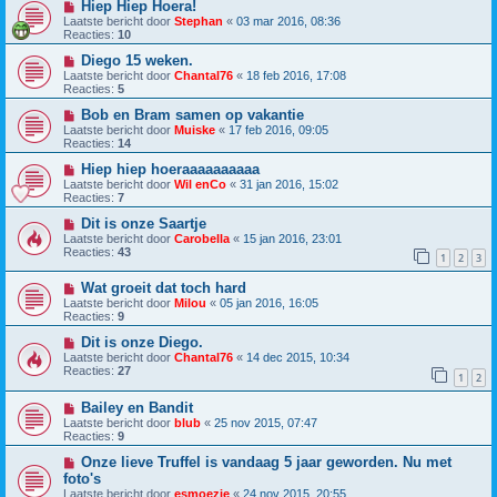
Hiep Hiep Hoera!
Laatste bericht door
Stephan
«
03 mar 2016, 08:36
Reacties:
10
Diego 15 weken.
Laatste bericht door
Chantal76
«
18 feb 2016, 17:08
Reacties:
5
Bob en Bram samen op vakantie
Laatste bericht door
Muiske
«
17 feb 2016, 09:05
Reacties:
14
Hiep hiep hoeraaaaaaaaaa
Laatste bericht door
Wil enCo
«
31 jan 2016, 15:02
Reacties:
7
Dit is onze Saartje
Laatste bericht door
Carobella
«
15 jan 2016, 23:01
Reacties:
43
1
2
3
Wat groeit dat toch hard
Laatste bericht door
Milou
«
05 jan 2016, 16:05
Reacties:
9
Dit is onze Diego.
Laatste bericht door
Chantal76
«
14 dec 2015, 10:34
Reacties:
27
1
2
Bailey en Bandit
Laatste bericht door
blub
«
25 nov 2015, 07:47
Reacties:
9
Onze lieve Truffel is vandaag 5 jaar geworden. Nu met
foto's
Laatste bericht door
esmoezie
«
24 nov 2015, 20:55