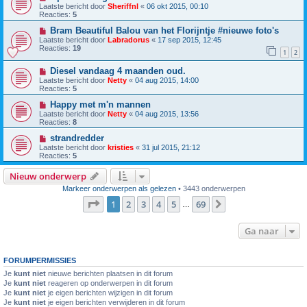
Laatste bericht door
Sheriffnl
«
06 okt 2015, 00:10
Reacties:
5
Bram Beautiful Balou van het Florijntje #nieuwe foto's
Laatste bericht door
Labradorus
«
17 sep 2015, 12:45
Reacties:
19
1
2
Diesel vandaag 4 maanden oud.
Laatste bericht door
Netty
«
04 aug 2015, 14:00
Reacties:
5
Happy met m'n mannen
Laatste bericht door
Netty
«
04 aug 2015, 13:56
Reacties:
8
strandredder
Laatste bericht door
kristies
«
31 jul 2015, 21:12
Reacties:
5
Nieuw onderwerp
Markeer onderwerpen als gelezen
• 3443 onderwerpen
Pagina
1
van
69
1
2
3
4
5
69
Volgende
…
Ga naar
FORUMPERMISSIES
Je
kunt niet
nieuwe berichten plaatsen in dit forum
Je
kunt niet
reageren op onderwerpen in dit forum
Je
kunt niet
je eigen berichten wijzigen in dit forum
Je
kunt niet
je eigen berichten verwijderen in dit forum