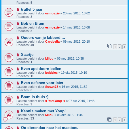
Reacties:
5
truffel 5 jaar
Laatste bericht door
esmoezie
«
20 nov 2015, 18:02
Reacties:
3
Bob en Bram
Laatste bericht door
esmoezie
«
14 nov 2015, 13:08
Reacties:
8
Ouders van je labberd ...
Laatste bericht door
Carobella
«
09 nov 2015, 20:10
Reacties:
40
1
2
3
Saartje
Laatste bericht door
Milou
«
06 nov 2015, 10:38
Reacties:
1
Even apeldoorn bellen
Laatste bericht door
bubbles
«
19 okt 2015, 10:10
Reacties:
11
Even oefenen voor later
Laatste bericht door
Susan78
«
16 okt 2015, 11:52
Reacties:
6
Bram is thuis :)
Laatste bericht door
x-YaraYoup-x
«
07 okt 2015, 21:43
Reacties:
9
Kennis maken met Youp!
Laatste bericht door
Milou
«
06 okt 2015, 11:44
Reacties:
33
1
2
3
Op dierendag naar het mastbos.