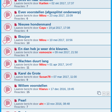
Laatste bericht door
Karlien
«
02 okt 2017, 17:37
Reacties:
7
Even voorstellen (afgesplitst onderwerp)
Laatste bericht door
Milou
«
23 sep 2017, 15:09
Reacties:
6
Nieuwe hondenmand
Laatste bericht door
Caya
«
19 jul 2017, 17:08
Reacties:
4
Biezjoe
Laatste bericht door
Milou
«
10 mei 2017, 10:56
Reacties:
10
En dan heb je weer drie kleuren.
Laatste bericht door
esmoezie
«
09 mei 2017, 21:50
Reacties:
9
Wachten duurt lang
Laatste bericht door
Milou
«
01 apr 2017, 14:47
Reacties:
11
Karel de Grote
Laatste bericht door
Susan78
«
07 mar 2017, 11:00
Reacties:
9
Willem voorstellen
Laatste bericht door
Klarus
«
17 dec 2016, 19:45
Reacties:
15
1
2
Pearl
Laatste bericht door
aht
«
10 nov 2016, 08:48
Reacties:
7