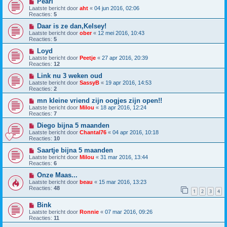
Pearl
Laatste bericht door
aht
«
04 jun 2016, 02:06
Reacties:
5
Daar is ze dan,Kelsey!
Laatste bericht door
ober
«
12 mei 2016, 10:43
Reacties:
5
Loyd
Laatste bericht door
Peetje
«
27 apr 2016, 20:39
Reacties:
12
Link nu 3 weken oud
Laatste bericht door
SassyB
«
19 apr 2016, 14:53
Reacties:
2
mn kleine vriend zijn oogjes zijn open!!
Laatste bericht door
Milou
«
18 apr 2016, 12:24
Reacties:
7
Diego bijna 5 maanden
Laatste bericht door
Chantal76
«
04 apr 2016, 10:18
Reacties:
10
Saartje bijna 5 maanden
Laatste bericht door
Milou
«
31 mar 2016, 13:44
Reacties:
6
Onze Maas...
Laatste bericht door
beau
«
15 mar 2016, 13:23
Reacties:
48
1
2
3
4
Bink
Laatste bericht door
Ronnie
«
07 mar 2016, 09:26
Reacties:
11