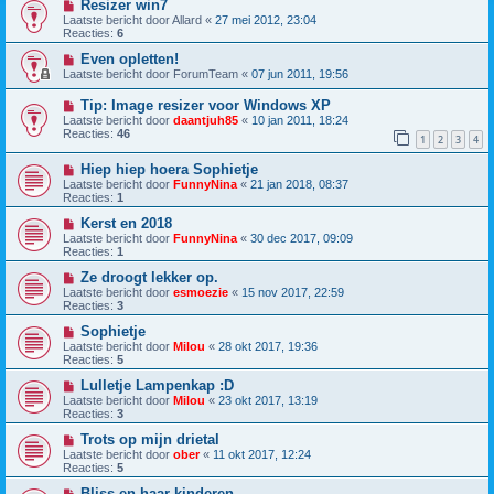
Resizer win7
Laatste bericht door
Allard
«
27 mei 2012, 23:04
Reacties:
6
Even opletten!
Laatste bericht door
ForumTeam
«
07 jun 2011, 19:56
Tip: Image resizer voor Windows XP
Laatste bericht door
daantjuh85
«
10 jan 2011, 18:24
Reacties:
46
1
2
3
4
Hiep hiep hoera Sophietje
Laatste bericht door
FunnyNina
«
21 jan 2018, 08:37
Reacties:
1
Kerst en 2018
Laatste bericht door
FunnyNina
«
30 dec 2017, 09:09
Reacties:
1
Ze droogt lekker op.
Laatste bericht door
esmoezie
«
15 nov 2017, 22:59
Reacties:
3
Sophietje
Laatste bericht door
Milou
«
28 okt 2017, 19:36
Reacties:
5
Lulletje Lampenkap :D
Laatste bericht door
Milou
«
23 okt 2017, 13:19
Reacties:
3
Trots op mijn drietal
Laatste bericht door
ober
«
11 okt 2017, 12:24
Reacties:
5
Bliss en haar kinderen