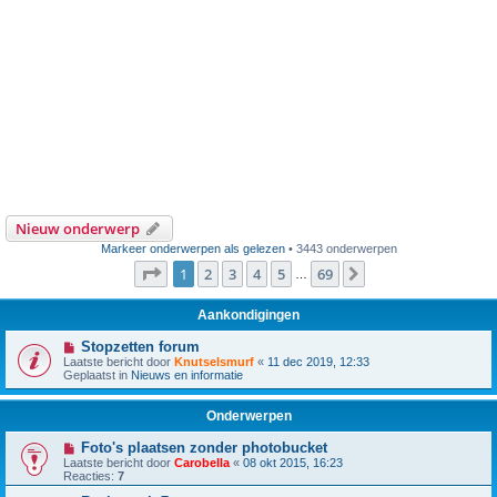
Nieuw onderwerp
Markeer onderwerpen als gelezen
• 3443 onderwerpen
Pagina
1
van
69
1
2
3
4
5
69
Volgende
…
Aankondigingen
Stopzetten forum
Laatste bericht door
Knutselsmurf
«
11 dec 2019, 12:33
Geplaatst in
Nieuws en informatie
Onderwerpen
Foto's plaatsen zonder photobucket
Laatste bericht door
Carobella
«
08 okt 2015, 16:23
Reacties:
7