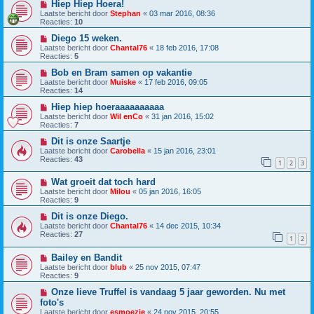
Hiep Hiep Hoera!
Laatste bericht door
Stephan
«
03 mar 2016, 08:36
Reacties:
10
Diego 15 weken.
Laatste bericht door
Chantal76
«
18 feb 2016, 17:08
Reacties:
5
Bob en Bram samen op vakantie
Laatste bericht door
Muiske
«
17 feb 2016, 09:05
Reacties:
14
Hiep hiep hoeraaaaaaaaaa
Laatste bericht door
Wil enCo
«
31 jan 2016, 15:02
Reacties:
7
Dit is onze Saartje
Laatste bericht door
Carobella
«
15 jan 2016, 23:01
Reacties:
43
1
2
3
Wat groeit dat toch hard
Laatste bericht door
Milou
«
05 jan 2016, 16:05
Reacties:
9
Dit is onze Diego.
Laatste bericht door
Chantal76
«
14 dec 2015, 10:34
Reacties:
27
1
2
Bailey en Bandit
Laatste bericht door
blub
«
25 nov 2015, 07:47
Reacties:
9
Onze lieve Truffel is vandaag 5 jaar geworden. Nu met
foto's
Laatste bericht door
esmoezie
«
24 nov 2015, 20:55