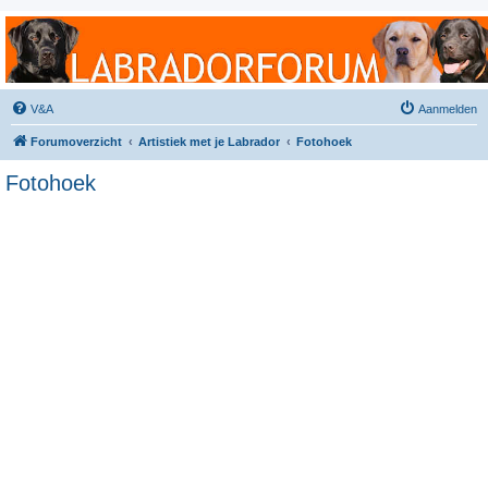
Labradorforum
Het gezelligste Labradorforum van Nederland en België!
V&A
Aanmelden
Forumoverzicht
Artistiek met je Labrador
Fotohoek
Fotohoek