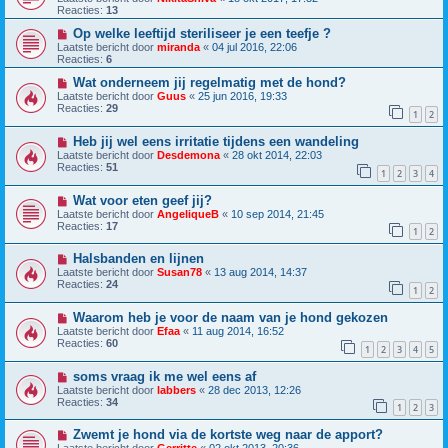
Reacties:
13
Op welke leeftijd steriliseer je een teefje ?
Laatste bericht door
miranda
«
04 jul 2016, 22:06
Reacties:
6
Wat onderneem jij regelmatig met de hond?
Laatste bericht door
Guus
«
25 jun 2016, 19:33
Reacties:
29
1
2
Heb jij wel eens irritatie tijdens een wandeling
Laatste bericht door
Desdemona
«
28 okt 2014, 22:03
Reacties:
51
1
2
3
4
Wat voor eten geef jij?
Laatste bericht door
AngeliqueB
«
10 sep 2014, 21:45
Reacties:
17
1
2
Halsbanden en lijnen
Laatste bericht door
Susan78
«
13 aug 2014, 14:37
Reacties:
24
1
2
Waarom heb je voor de naam van je hond gekozen
Laatste bericht door
Efaa
«
11 aug 2014, 16:52
Reacties:
60
1
2
3
4
5
soms vraag ik me wel eens af
Laatste bericht door
labbers
«
28 dec 2013, 12:26
Reacties:
34
1
2
3
Zwemt je hond via de kortste weg naar de apport?