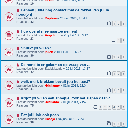
Laatste bericht door
Gerritte
«
02 okt 2013, 20:36
Reacties:
10
Hebben jullie nog contact met de fokker van jullie
hond(en)
Laatste bericht door
Daphne
«
26 sep 2013, 10:43
Reacties:
42
1
2
3
Pup overal mee naartoe nemen!
Laatste bericht door
Angelique
«
23 jul 2013, 19:12
Reacties:
23
1
2
Snurkt jouw lab?
Laatste bericht door
jolien
«
10 jul 2013, 14:27
Reacties:
30
1
2
3
De hond is er gekomen op vraag van ...
Laatste bericht door
Saskialappie
«
02 jul 2013, 13:57
Reacties:
32
1
2
3
welk merk brokken bevalt jou het best?
Laatste bericht door
-Marianne
«
02 jul 2013, 12:34
Reacties:
41
1
2
3
Krijgt jouw lab een snoepje voor het slapen gaan?
Laatste bericht door
-Marianne
«
01 jul 2013, 21:43
Reacties:
75
1
2
3
4
5
6
Eet julli lab ook poep
Laatste bericht door
Haasje
«
06 jun 2013, 17:23
Reacties:
36
1
2
3