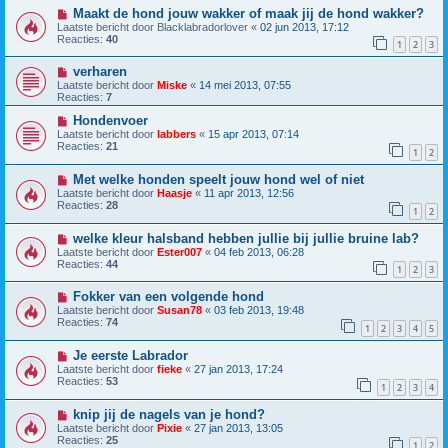
Maakt de hond jouw wakker of maak jij de hond wakker?
Laatste bericht door
Blacklabradorlover
«
02 jun 2013, 17:12
Reacties:
40
1
2
3
verharen
Laatste bericht door
Miske
«
14 mei 2013, 07:55
Reacties:
7
Hondenvoer
Laatste bericht door
labbers
«
15 apr 2013, 07:14
Reacties:
21
1
2
Met welke honden speelt jouw hond wel of niet
Laatste bericht door
Haasje
«
11 apr 2013, 12:56
Reacties:
28
1
2
welke kleur halsband hebben jullie bij jullie bruine lab?
Laatste bericht door
Ester007
«
04 feb 2013, 06:28
Reacties:
44
1
2
3
Fokker van een volgende hond
Laatste bericht door
Susan78
«
03 feb 2013, 19:48
Reacties:
74
1
2
3
4
5
Je eerste Labrador
Laatste bericht door
fieke
«
27 jan 2013, 17:24
Reacties:
53
1
2
3
4
knip jij de nagels van je hond?
Laatste bericht door
Pixie
«
27 jan 2013, 13:05
Reacties:
25
1
2