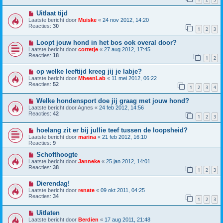
Uitlaat tijd
Laatste bericht door
Muiske
«
24 nov 2012, 14:20
Reacties:
30
1
2
3
Loopt jouw hond in het bos ook overal door?
Laatste bericht door
corretje
«
27 aug 2012, 17:45
Reacties:
18
1
2
op welke leeftijd kreeg jij je labje?
Laatste bericht door
MheenLab
«
11 mei 2012, 06:22
Reacties:
52
1
2
3
4
Welke hondensport doe jij graag met jouw hond?
Laatste bericht door
Agnes
«
24 feb 2012, 14:56
Reacties:
42
1
2
3
hoelang zit er bij jullie teef tussen de loopsheid?
Laatste bericht door
marina
«
21 feb 2012, 16:10
Reacties:
9
Schofthoogte
Laatste bericht door
Janneke
«
25 jan 2012, 14:01
Reacties:
38
1
2
3
Dierendag!
Laatste bericht door
renate
«
09 okt 2011, 04:25
Reacties:
34
1
2
3
Uitlaten
Laatste bericht door
Berdien
«
17 aug 2011, 21:48