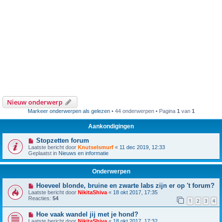
Nieuw onderwerp
Markeer onderwerpen als gelezen
• 44 onderwerpen • Pagina
1
van
1
Aankondigingen
Stopzetten forum
Laatste bericht door
Knutselsmurf
«
11 dec 2019, 12:33
Geplaatst in
Nieuws en informatie
Onderwerpen
Hoeveel blonde, bruine en zwarte labs zijn er op 't forum?
Laatste bericht door
NikitaShiva
«
18 okt 2017, 17:35
Reacties:
54
1
2
3
4
Hoe vaak wandel jij met je hond?
Laatste bericht door
NikitaShiva
«
18 okt 2017, 17:32