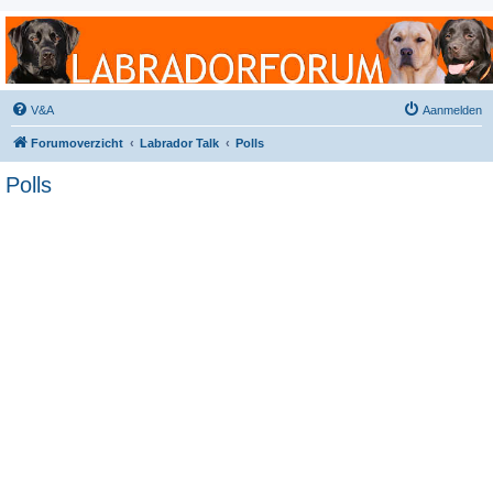
Labradorforum
Het gezelligste Labradorforum van Nederland en België!
V&A
Aanmelden
Forumoverzicht
Labrador Talk
Polls
Polls