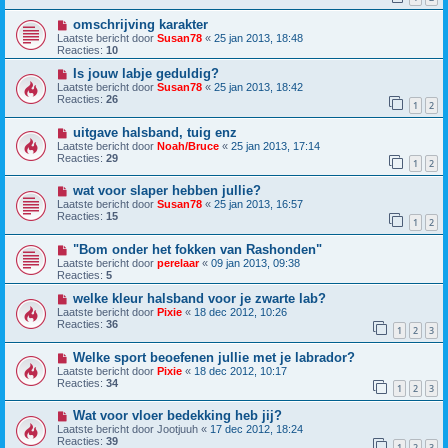
omschrijving karakter
Laatste bericht door
Susan78
«
25 jan 2013, 18:48
Reacties:
10
Is jouw labje geduldig?
Laatste bericht door
Susan78
«
25 jan 2013, 18:42
Reacties:
26
1
2
uitgave halsband, tuig enz
Laatste bericht door
Noah/Bruce
«
25 jan 2013, 17:14
Reacties:
29
1
2
wat voor slaper hebben jullie?
Laatste bericht door
Susan78
«
25 jan 2013, 16:57
Reacties:
15
1
2
"Bom onder het fokken van Rashonden"
Laatste bericht door
perelaar
«
09 jan 2013, 09:38
Reacties:
5
welke kleur halsband voor je zwarte lab?
Laatste bericht door
Pixie
«
18 dec 2012, 10:26
Reacties:
36
1
2
3
Welke sport beoefenen jullie met je labrador?
Laatste bericht door
Pixie
«
18 dec 2012, 10:17
Reacties:
34
1
2
3
Wat voor vloer bedekking heb jij?
Laatste bericht door
Jootjuuh
«
17 dec 2012, 18:24
Reacties:
39
1
2
3