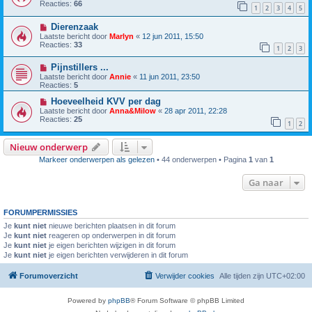
Reacties:
66
1
2
3
4
5
Dierenzaak
Laatste bericht door
Marlyn
«
12 jun 2011, 15:50
Reacties:
33
1
2
3
Pijnstillers ...
Laatste bericht door
Annie
«
11 jun 2011, 23:50
Reacties:
5
Hoeveelheid KVV per dag
Laatste bericht door
Anna&Milow
«
28 apr 2011, 22:28
Reacties:
25
1
2
Nieuw onderwerp
Markeer onderwerpen als gelezen
• 44 onderwerpen • Pagina
1
van
1
Ga naar
FORUMPERMISSIES
Je
kunt niet
nieuwe berichten plaatsen in dit forum
Je
kunt niet
reageren op onderwerpen in dit forum
Je
kunt niet
je eigen berichten wijzigen in dit forum
Je
kunt niet
je eigen berichten verwijderen in dit forum
Forumoverzicht
Verwijder cookies
Alle tijden zijn
UTC+02:00
Powered by
phpBB
® Forum Software © phpBB Limited