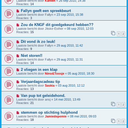
Laatste bericht door
Karlien
«
26 sep 2010, 14:38
Reacties:
14
Fallyn geeft een spreekbeurt
Laatste bericht door
Fallyn
«
23 sep 2010, 15:38
Reacties:
3
Zou de KNGF dit goedgekeurd hebben??
Laatste bericht door
Jitske-Esther
«
08 sep 2010, 12:03
Reacties:
15
1
2
Dit vond ik zo leuk!
Laatste bericht door
Fallyn
«
29 aug 2010, 11:42
Reacties:
9
Niet storen!!
Laatste bericht door
Fallyn
«
29 aug 2010, 11:31
Reacties:
14
2 vliegen in een klap
Laatste bericht door
Nino&Toosje
«
05 aug 2010, 18:30
Verjaardagscadeau tip
Laatste bericht door
Saskia
«
03 aug 2010, 12:12
Reacties:
13
Van pup tot geleidehond.
Laatste bericht door
ansj
«
14 mei 2010, 13:49
Reacties:
21
1
2
stemmen op stichting hulphond
Laatste bericht door
Jamiedepemie
«
08 mei 2010, 09:03
Reacties:
18
1
2