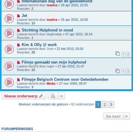
Internationale dag van de geleidehond
Laatste bericht door
marina
«
28 apr 2010, 22:02
Reacties:
2
Jet
Laatste bericht door
marina
«
26 apr 2010, 16:56
Reacties:
10
Stichting Hulphond in nood
Laatste bericht door
dogfreakje
«
07 apr 2010, 18:24
Reacties:
1
Kim & Olly @ work
Laatste bericht door
Jron
«
21 feb 2010, 02:00
Reacties:
20
1
2
Filmje gemaakt van mijn hulphond
Laatste bericht door
roger
«
27 jan 2010, 21:47
Reacties:
22
1
2
Filmpje Belgisch Centrum voor Geleidehonden
Laatste bericht door
Miske
«
27 nov 2009, 09:47
Reacties:
3
Nieuw onderwerp
1
2
Volgende
Markeer onderwerpen als gelezen
• 92 onderwerpen
Ga naar
FORUMPERMISSIES