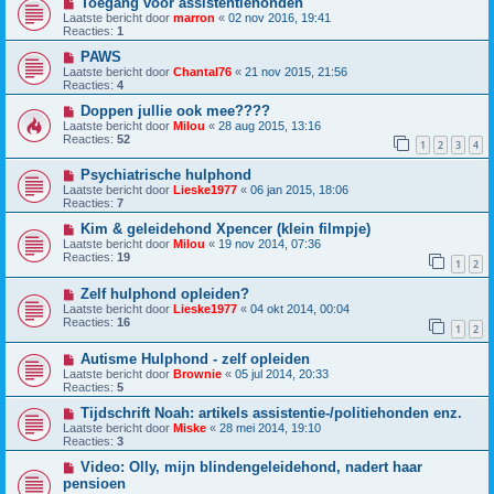
Toegang voor assistentiehonden
Laatste bericht door
marron
«
02 nov 2016, 19:41
Reacties:
1
PAWS
Laatste bericht door
Chantal76
«
21 nov 2015, 21:56
Reacties:
4
Doppen jullie ook mee????
Laatste bericht door
Milou
«
28 aug 2015, 13:16
Reacties:
52
1
2
3
4
Psychiatrische hulphond
Laatste bericht door
Lieske1977
«
06 jan 2015, 18:06
Reacties:
7
Kim & geleidehond Xpencer (klein filmpje)
Laatste bericht door
Milou
«
19 nov 2014, 07:36
Reacties:
19
1
2
Zelf hulphond opleiden?
Laatste bericht door
Lieske1977
«
04 okt 2014, 00:04
Reacties:
16
1
2
Autisme Hulphond - zelf opleiden
Laatste bericht door
Brownie
«
05 jul 2014, 20:33
Reacties:
5
Tijdschrift Noah: artikels assistentie-/politiehonden enz.
Laatste bericht door
Miske
«
28 mei 2014, 19:10
Reacties:
3
Video: Olly, mijn blindengeleidehond, nadert haar
pensioen