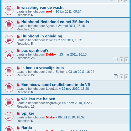
wisseling van de wacht
Laatste bericht door
roef
«
10 jun 2011, 09:14
Reacties:
6
Hulphond Nederland en het 3M-fonds
Laatste bericht door
Agnes
«
24 mei 2011, 13:18
Reacties:
10
Hulphond in opleiding
Laatste bericht door
Iefke
«
02 apr 2011, 19:31
Reacties:
5
pas op, ik bijt?
Laatste bericht door
Debby
«
13 mar 2011, 16:13
Reacties:
28
1
2
Ik ben zo vreselijk trots
Laatste bericht door
Jitske-Esther
«
03 jan 2011, 16:04
Reacties:
22
1
2
Een nieuw soort snuffelhond in de VS
Laatste bericht door
LoveLab
«
12 nov 2010, 16:20
Reacties:
6
wie kan me helpen
Laatste bericht door
dogfreakje
«
07 nov 2010, 16:23
Reacties:
13
Spijker
Laatste bericht door
Miske
«
06 okt 2010, 18:32
Reacties:
6
Narda