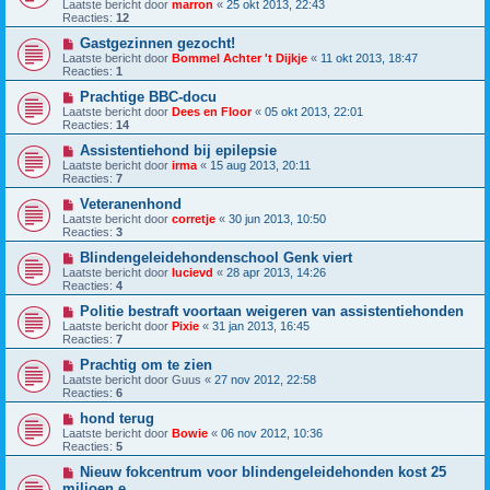
Laatste bericht door
marron
«
25 okt 2013, 22:43
Reacties:
12
Gastgezinnen gezocht!
Laatste bericht door
Bommel Achter 't Dijkje
«
11 okt 2013, 18:47
Reacties:
1
Prachtige BBC-docu
Laatste bericht door
Dees en Floor
«
05 okt 2013, 22:01
Reacties:
14
Assistentiehond bij epilepsie
Laatste bericht door
irma
«
15 aug 2013, 20:11
Reacties:
7
Veteranenhond
Laatste bericht door
corretje
«
30 jun 2013, 10:50
Reacties:
3
Blindengeleidehondenschool Genk viert
Laatste bericht door
lucievd
«
28 apr 2013, 14:26
Reacties:
4
Politie bestraft voortaan weigeren van assistentiehonden
Laatste bericht door
Pixie
«
31 jan 2013, 16:45
Reacties:
7
Prachtig om te zien
Laatste bericht door
Guus
«
27 nov 2012, 22:58
Reacties:
6
hond terug
Laatste bericht door
Bowie
«
06 nov 2012, 10:36
Reacties:
5
Nieuw fokcentrum voor blindengeleidehonden kost 25
miljoen e