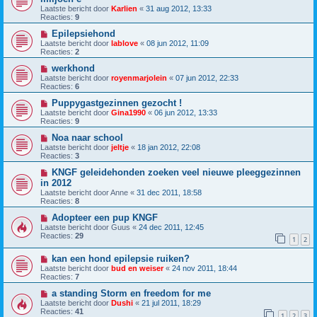
Laatste bericht door
Karlien
«
31 aug 2012, 13:33
Reacties:
9
Epilepsiehond
Laatste bericht door
lablove
«
08 jun 2012, 11:09
Reacties:
2
werkhond
Laatste bericht door
royenmarjolein
«
07 jun 2012, 22:33
Reacties:
6
Puppygastgezinnen gezocht !
Laatste bericht door
Gina1990
«
06 jun 2012, 13:33
Reacties:
9
Noa naar school
Laatste bericht door
jeltje
«
18 jan 2012, 22:08
Reacties:
3
KNGF geleidehonden zoeken veel nieuwe pleeggezinnen
in 2012
Laatste bericht door
Anne
«
31 dec 2011, 18:58
Reacties:
8
Adopteer een pup KNGF
Laatste bericht door
Guus
«
24 dec 2011, 12:45
Reacties:
29
1
2
kan een hond epilepsie ruiken?
Laatste bericht door
bud en weiser
«
24 nov 2011, 18:44
Reacties:
7
a standing Storm en freedom for me
Laatste bericht door
Dushi
«
21 jul 2011, 18:29
Reacties:
41
1
2
3