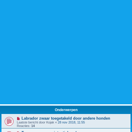
Onderwerpen
Labrador zwaar toegetakeld door andere honden
Laatste bericht door
Kojak
«
28 nov 2018, 11:55
Reacties:
14