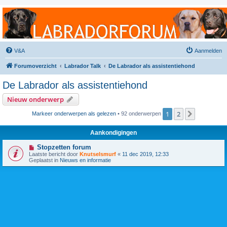
Labradorforum
Het gezelligste Labradorforum van Nederland en België!
V&A
Aanmelden
Forumoverzicht
Labrador Talk
De Labrador als assistentiehond
De Labrador als assistentiehond
Nieuw onderwerp
1
2
Volgende
Markeer onderwerpen als gelezen
• 92 onderwerpen
Aankondigingen
Stopzetten forum
Laatste bericht door
Knutselsmurf
«
11 dec 2019, 12:33
Geplaatst in
Nieuws en informatie