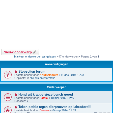
Nieuw onderwerp
Markeer onderwerpen als gelezen
• 47 onderwerpen • Pagina
1
van
1
Aankondigingen
Stopzetten forum
Laatste bericht door
Knutselsmurf
«
11 dec 2019, 12:33
Geplaatst in
Nieuws en informatie
Onderwerpen
Hond uit krappe vieze bench gered
Laatste bericht door
Peetje
«
10 mei 2016, 14:46
Reacties:
7
Teken petitie tegen dierproeven op labradors!!!
Laatste bericht door
Desiree
«
04 sep 2014, 19:09