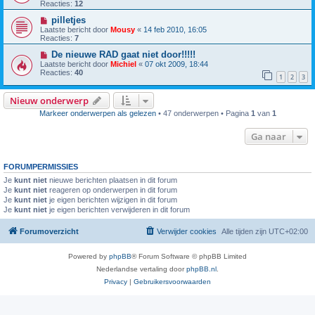
Reacties:
12
pilletjes
Laatste bericht door
Mousy
«
14 feb 2010, 16:05
Reacties:
7
De nieuwe RAD gaat niet door!!!!!
Laatste bericht door
Michiel
«
07 okt 2009, 18:44
Reacties:
40
1
2
3
Nieuw onderwerp
Markeer onderwerpen als gelezen
• 47 onderwerpen • Pagina
1
van
1
Ga naar
FORUMPERMISSIES
Je
kunt niet
nieuwe berichten plaatsen in dit forum
Je
kunt niet
reageren op onderwerpen in dit forum
Je
kunt niet
je eigen berichten wijzigen in dit forum
Je
kunt niet
je eigen berichten verwijderen in dit forum
Forumoverzicht
Verwijder cookies
Alle tijden zijn
UTC+02:00
Powered by
phpBB
® Forum Software © phpBB Limited
Nederlandse vertaling door
phpBB.nl
.
Privacy
|
Gebruikersvoorwaarden