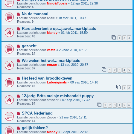
Laatste bericht door
Nino&Toosje
«
12 apr 2011, 19:38
Reacties:
4
Na de tsunami...
Laatste bericht door
Ansie
«
18 mar 2011, 10:47
Reacties:
9
Rare advertentie op...jawel...marktplaats
Laatste bericht door
Mandy
«
01 feb 2011, 15:50
Reacties:
43
1
2
3
gezocht
Laatste bericht door
vesta
«
26 nov 2010, 18:17
Reacties:
14
We weten het wel... marktplaats
Laatste bericht door
renate
«
13 sep 2010, 20:57
Reacties:
67
1
2
3
4
5
Het leed van broodfokteven
Laatste bericht door
Laboriginals
«
09 sep 2010, 14:10
Reacties:
15
1
2
12-jarig Brits meisje mishandelt puppy
Laatste bericht door
smisser
«
07 sep 2010, 17:42
Reacties:
84
1
2
3
4
5
6
SPCA Nederland
Laatste bericht door
Zootje
«
21 mei 2010, 17:11
Reacties:
14
gelijk fokken?
Laatste bericht door
Mandy
«
12 apr 2010, 22:18