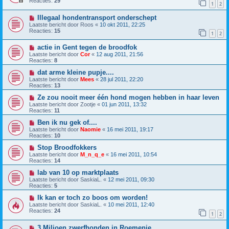
Reacties:
29
1
2
Illegaal hondentransport onderschept
Laatste bericht door
Roos
«
10 okt 2011, 22:25
Reacties:
15
1
2
actie in Gent tegen de broodfok
Laatste bericht door
Cor
«
12 aug 2011, 21:56
Reacties:
8
dat arme kleine pupje....
Laatste bericht door
Mees
«
28 jul 2011, 22:20
Reacties:
13
Ze zou nooit meer één hond mogen hebben in haar leven
Laatste bericht door
Zootje
«
01 jun 2011, 13:32
Reacties:
11
Ben ik nu gek of....
Laatste bericht door
Naomie
«
16 mei 2011, 19:17
Reacties:
10
Stop Broodfokkers
Laatste bericht door
M_n_q_e
«
16 mei 2011, 10:54
Reacties:
14
lab van 10 op marktplaats
Laatste bericht door
SaskiaL.
«
12 mei 2011, 09:30
Reacties:
5
Ik kan er toch zo boos om worden!
Laatste bericht door
SaskiaL.
«
10 mei 2011, 12:40
Reacties:
24
1
2
3 Miljoen zwerfhonden in Roemenie