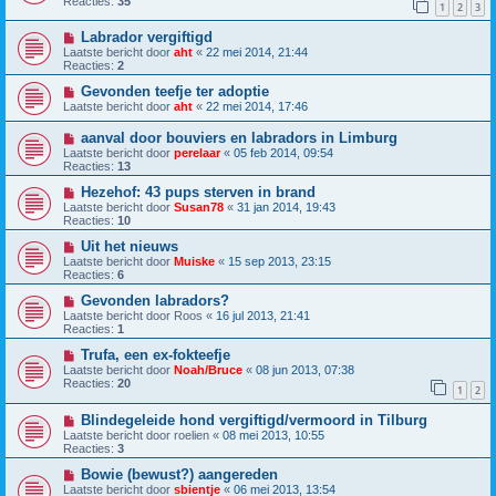
Reacties:
35
1
2
3
Labrador vergiftigd
Laatste bericht door
aht
«
22 mei 2014, 21:44
Reacties:
2
Gevonden teefje ter adoptie
Laatste bericht door
aht
«
22 mei 2014, 17:46
aanval door bouviers en labradors in Limburg
Laatste bericht door
perelaar
«
05 feb 2014, 09:54
Reacties:
13
Hezehof: 43 pups sterven in brand
Laatste bericht door
Susan78
«
31 jan 2014, 19:43
Reacties:
10
Uit het nieuws
Laatste bericht door
Muiske
«
15 sep 2013, 23:15
Reacties:
6
Gevonden labradors?
Laatste bericht door
Roos
«
16 jul 2013, 21:41
Reacties:
1
Trufa, een ex-fokteefje
Laatste bericht door
Noah/Bruce
«
08 jun 2013, 07:38
Reacties:
20
1
2
Blindegeleide hond vergiftigd/vermoord in Tilburg
Laatste bericht door
roelien
«
08 mei 2013, 10:55
Reacties:
3
Bowie (bewust?) aangereden
Laatste bericht door
sbientje
«
06 mei 2013, 13:54