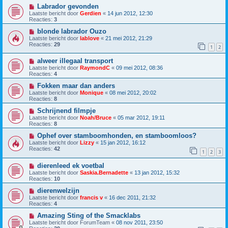
Labrador gevonden
Laatste bericht door
Gerdien
«
14 jun 2012, 12:30
Reacties:
3
blonde labrador Ouzo
Laatste bericht door
lablove
«
21 mei 2012, 21:29
Reacties:
29
1
2
alweer illegaal transport
Laatste bericht door
RaymondC
«
09 mei 2012, 08:36
Reacties:
4
Fokken maar dan anders
Laatste bericht door
Monique
«
08 mei 2012, 20:02
Reacties:
8
Schrijnend filmpje
Laatste bericht door
Noah/Bruce
«
05 mar 2012, 19:11
Reacties:
8
Ophef over stamboomhonden, en stamboomloos?
Laatste bericht door
Lizzy
«
15 jan 2012, 16:12
Reacties:
42
1
2
3
dierenleed ek voetbal
Laatste bericht door
Saskia.Bernadette
«
13 jan 2012, 15:32
Reacties:
10
dierenwelzijn
Laatste bericht door
francis v
«
16 dec 2011, 21:32
Reacties:
4
Amazing Sting of the Smacklabs
Laatste bericht door
ForumTeam
«
08 nov 2011, 23:50