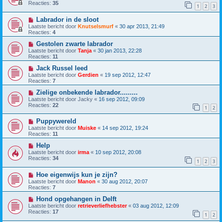
Reacties:
35
1
2
3
Labrador in de sloot
Laatste bericht door
Knutselsmurf
«
30 apr 2013, 21:49
Reacties:
4
Gestolen zwarte labrador
Laatste bericht door
Tanja
«
30 jan 2013, 22:28
Reacties:
11
Jack Russel leed
Laatste bericht door
Gerdien
«
19 sep 2012, 12:47
Reacties:
7
Zielige onbekende labrador.........
Laatste bericht door
Jacky
«
16 sep 2012, 09:09
Reacties:
22
1
2
Puppywereld
Laatste bericht door
Muiske
«
14 sep 2012, 19:24
Reacties:
11
Help
Laatste bericht door
irma
«
10 sep 2012, 20:08
Reacties:
34
1
2
3
Hoe eigenwijs kun je zijn?
Laatste bericht door
Manon
«
30 aug 2012, 20:07
Reacties:
7
Hond opgehangen in Delft
Laatste bericht door
retrieverliefhebster
«
03 aug 2012, 12:09
Reacties:
17
1
2