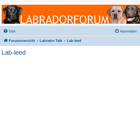
Labradorforum
Het gezelligste Labradorforum van Nederland en België!
V&A
Aanmelden
Forumoverzicht
Labrador Talk
Lab-leed
Lab-leed