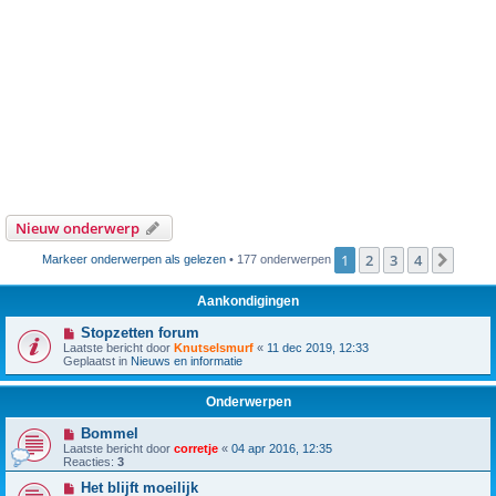
Nieuw onderwerp
1
2
3
4
Volg
Markeer onderwerpen als gelezen
• 177 onderwerpen
Aankondigingen
Stopzetten forum
Laatste bericht door
Knutselsmurf
«
11 dec 2019, 12:33
Geplaatst in
Nieuws en informatie
Onderwerpen
Bommel
Laatste bericht door
corretje
«
04 apr 2016, 12:35
Reacties:
3
Het blijft moeilijk