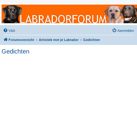
Labradorforum
Het gezelligste Labradorforum van Nederland en België!
V&A
Aanmelden
Forumoverzicht
Artistiek met je Labrador
Gedichten
Gedichten