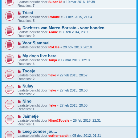
Laatste bericht door
Susan78
«
10 mar 2016, 15:39
Reacties:
7
Triest
Laatste bericht door
Romke
«
21 dec 2015, 21:04
Reacties:
5
Dochters van Marco Borsato - voor honden
Laatste bericht door
Annie
«
06 feb 2014, 23:39
Reacties:
9
Voor Sjammai
Laatste bericht door
RolJes
«
29 nov 2013, 20:10
My dogs live here
Laatste bericht door
Tanja
«
17 mar 2013, 12:10
Reacties:
4
Toosje
Laatste bericht door
fieke
«
27 feb 2013, 20:57
Reacties:
2
Nulay
Laatste bericht door
fieke
«
27 feb 2013, 20:56
Reacties:
2
Nino
Laatste bericht door
fieke
«
27 feb 2013, 20:55
Reacties:
1
Jaimetje
Laatste bericht door
Nino&Toosje
«
26 feb 2013, 22:31
Reacties:
1
Leeg zonder jou...
Laatste bericht door
esther-sarah
«
05 dec 2012, 01:21