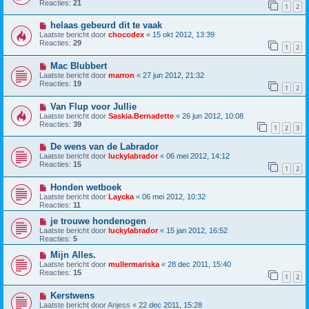
Reacties:
21
1
2
helaas gebeurd dit te vaak
Laatste bericht door
chocodex
«
15 okt 2012, 13:39
Reacties:
29
1
2
Mac Blubbert
Laatste bericht door
marron
«
27 jun 2012, 21:32
Reacties:
19
1
2
Van Flup voor Jullie
Laatste bericht door
Saskia.Bernadette
«
26 jun 2012, 10:08
Reacties:
39
1
2
3
De wens van de Labrador
Laatste bericht door
luckylabrador
«
06 mei 2012, 14:12
Reacties:
15
1
2
Honden wetboek
Laatste bericht door
Laycka
«
06 mei 2012, 10:32
Reacties:
11
je trouwe hondenogen
Laatste bericht door
luckylabrador
«
15 jan 2012, 16:52
Reacties:
5
Mijn Alles.
Laatste bericht door
mullermariska
«
28 dec 2011, 15:40
Reacties:
15
1
2
Kerstwens
Laatste bericht door
Anjess
«
22 dec 2011, 15:28