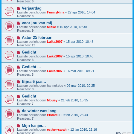
Reacties:
6
Verjaardag
Laatste bericht door
FunnyNina
«
27 apr 2010, 14:04
Reacties:
8
voor jou van mij
Laatste bericht door
Miske
«
16 apr 2010, 18:30
Reacties:
9
Astor 25 februari
Laatste bericht door
Laika2007
«
15 apr 2010, 10:48
Reacties:
13
Gedicht
Laatste bericht door
Laika2007
«
15 apr 2010, 10:46
Reacties:
3
Gedicht ...
Laatste bericht door
Laika2007
«
16 mar 2010, 09:21
Reacties:
3
Bijna 6 jaar...
Laatste bericht door
hannekebo
«
09 mar 2010, 20:25
Reacties:
8
Gedicht
Laatste bericht door
Mousy
«
21 feb 2010, 15:35
Reacties:
7
de winter was lang
Laatste bericht door
EricaM
«
19 feb 2010, 23:44
Reacties:
7
Mijn kanjer...
Laatste bericht door
esther-sarah
«
12 jan 2010, 21:16
Reacties:
28