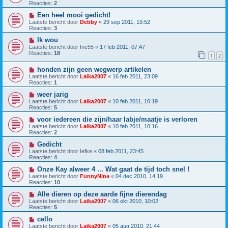
Reacties:
2
Een heel mooi gedicht!
Laatste bericht door
Debby
«
29 sep 2011, 19:52
Reacties:
3
Ik wou
Laatste bericht door
Ine55
«
17 feb 2011, 07:47
Reacties:
18
1
2
honden zijn geen wegwerp artikelen
Laatste bericht door
Laika2007
«
16 feb 2011, 23:09
Reacties:
1
weer jarig
Laatste bericht door
Laika2007
«
10 feb 2011, 10:19
Reacties:
5
voor iedereen die zijn/haar labje/maatje is verloren
Laatste bericht door
Laika2007
«
10 feb 2011, 10:16
Reacties:
2
Gedicht
Laatste bericht door
Iefke
«
08 feb 2011, 23:45
Reacties:
4
Onze Kay alweer 4 ... Wat gaat de tijd toch snel !
Laatste bericht door
FunnyNina
«
04 dec 2010, 14:19
Reacties:
10
Alle dieren op deze aarde fijne dierendag
Laatste bericht door
Laika2007
«
06 okt 2010, 10:02
Reacties:
5
cello
Laatste bericht door
Laika2007
«
05 aug 2010, 21:44