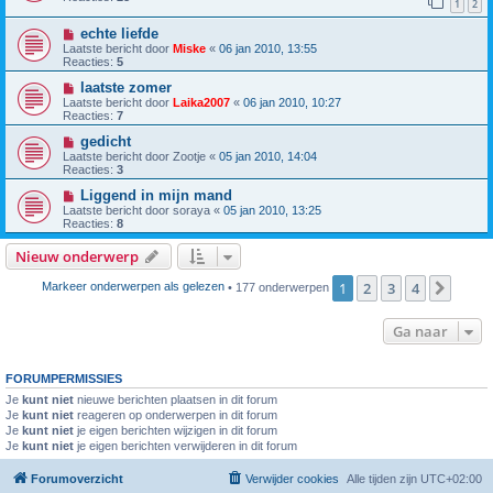
1
2
echte liefde
Laatste bericht door
Miske
«
06 jan 2010, 13:55
Reacties:
5
laatste zomer
Laatste bericht door
Laika2007
«
06 jan 2010, 10:27
Reacties:
7
gedicht
Laatste bericht door
Zootje
«
05 jan 2010, 14:04
Reacties:
3
Liggend in mijn mand
Laatste bericht door
soraya
«
05 jan 2010, 13:25
Reacties:
8
Nieuw onderwerp
1
2
3
4
Volg
Markeer onderwerpen als gelezen
• 177 onderwerpen
Ga naar
FORUMPERMISSIES
Je
kunt niet
nieuwe berichten plaatsen in dit forum
Je
kunt niet
reageren op onderwerpen in dit forum
Je
kunt niet
je eigen berichten wijzigen in dit forum
Je
kunt niet
je eigen berichten verwijderen in dit forum
Forumoverzicht
Verwijder cookies
Alle tijden zijn
UTC+02:00