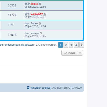
door
Miske
10359
06 jan 2010, 13:55
door
Laika2007
11799
06 jan 2010, 10:27
door
Zootje
8763
05 jan 2010, 14:04
door
soraya
12898
05 jan 2010, 13:25
1
2
3
4
Volgende
eer onderwerpen als gelezen
• 177 onderwerpen
Ga naar
Verwijder cookies
Alle tijden zijn
UTC+02:00