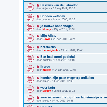
De wens van de Labrador
door
Anjess
»
22 aug 2011, 20:28
Honden wetboek
door
yvette
»
14 mar 2008, 16:26
je trouwe hondenogen
door
Mousy
»
13 jan 2012, 15:35
Mijn Alles.
door
Bowie
»
26 dec 2011, 23:24
Kerstwens
door
Laboriginals
»
21 dec 2011, 19:48
Een heel mooi gedicht!
door
Kristel
»
29 sep 2011, 18:18
Ik wou
door
marron
»
14 apr 2008, 23:07
honden zijn geen wegwerp artikelen
door
plukje
»
14 feb 2011, 12:05
weer jarig
door
Mousy
»
08 feb 2011, 16:13
voor iedereen die zijn/haar labje/maatje is ve
door
plukje
»
07 feb 2011, 16:48