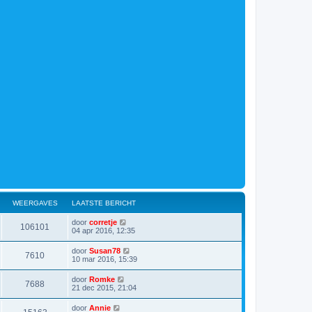
WEERGAVES
LAATSTE BERICHT
door
corretje
106101
04 apr 2016, 12:35
door
Susan78
7610
10 mar 2016, 15:39
door
Romke
7688
21 dec 2015, 21:04
door
Annie