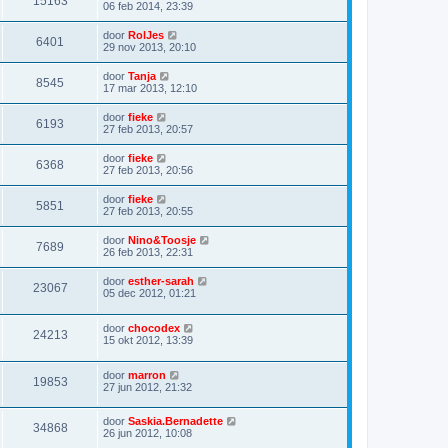
15163
06 feb 2014, 23:39
door
RolJes
6401
29 nov 2013, 20:10
door
Tanja
8545
17 mar 2013, 12:10
door
fieke
6193
27 feb 2013, 20:57
door
fieke
6368
27 feb 2013, 20:56
door
fieke
5851
27 feb 2013, 20:55
door
Nino&Toosje
7689
26 feb 2013, 22:31
door
esther-sarah
23067
05 dec 2012, 01:21
door
chocodex
24213
15 okt 2012, 13:39
door
marron
19853
27 jun 2012, 21:32
door
Saskia.Bernadette
34868
26 jun 2012, 10:08