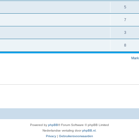
5
7
3
8
Mark
Powered by
phpBB
® Forum Software © phpBB Limited
Nederlandse vertaling door
phpBB.nl
.
Privacy
|
Gebruikersvoorwaarden