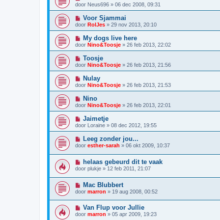
door
Neus696
»
06 dec 2008, 09:31
Voor Sjammai
door
RolJes
»
29 nov 2013, 20:10
My dogs live here
door
Nino&Toosje
»
26 feb 2013, 22:02
Toosje
door
Nino&Toosje
»
26 feb 2013, 21:56
Nulay
door
Nino&Toosje
»
26 feb 2013, 21:53
Nino
door
Nino&Toosje
»
26 feb 2013, 22:01
Jaimetje
door
Loraine
»
08 dec 2012, 19:55
Leeg zonder jou...
door
esther-sarah
»
06 okt 2009, 10:37
helaas gebeurd dit te vaak
door
plukje
»
12 feb 2011, 21:07
Mac Blubbert
door
marron
»
19 aug 2008, 00:52
Van Flup voor Jullie
door
marron
»
05 apr 2009, 19:23