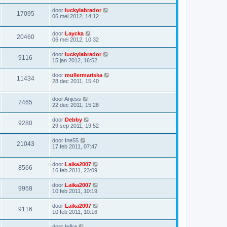
door
luckylabrador
17095
06 mei 2012, 14:12
door
Laycka
20460
06 mei 2012, 10:32
door
luckylabrador
9116
15 jan 2012, 16:52
door
mullermariska
11434
28 dec 2011, 15:40
door
Anjess
7465
22 dec 2011, 15:28
door
Debby
9280
29 sep 2011, 19:52
door
Ine55
21043
17 feb 2011, 07:47
door
Laika2007
8566
16 feb 2011, 23:09
door
Laika2007
9958
10 feb 2011, 10:19
door
Laika2007
9116
10 feb 2011, 10:16
door
Iefke