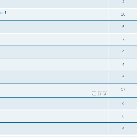
4
el !
10
5
7
9
4
5
17
1
2
0
8
6