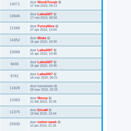
door
Nino&Toosje
14071
17 mei 2010, 09:13
door
Laika2007
10946
17 mei 2010, 08:56
door
FunnyNina
11568
27 apr 2010, 14:04
door
Miske
14352
16 apr 2010, 18:30
door
Laika2007
15099
15 apr 2010, 10:48
door
Laika2007
9430
15 apr 2010, 10:46
door
Laika2007
8781
16 mar 2010, 09:21
door
hannekebo
11828
09 mar 2010, 20:25
door
Mousy
13363
21 feb 2010, 15:35
door
EricaM
11375
19 feb 2010, 23:44
door
esther-sarah
25930
12 jan 2010, 21:16