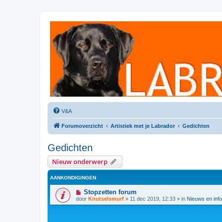
Labradorforum
Het gezelligste Labradorforum van Nederland en België!
V&A
Forumoverzicht
Artistiek met je Labrador
Gedichten
Gedichten
Nieuw onderwerp
AANKONDIGINGEN
Stopzetten forum
door
Knutselsmurf
»
11 dec 2019, 12:33
» in
Nieuws en info