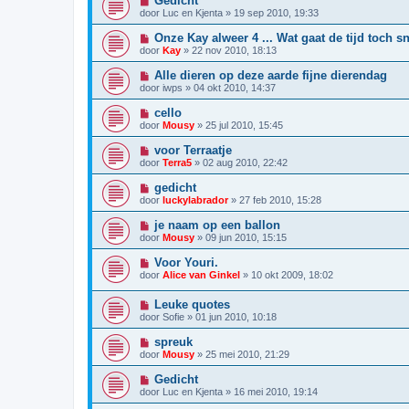
Gedicht
door
Luc en Kjenta
»
19 sep 2010, 19:33
Onze Kay alweer 4 ... Wat gaat de tijd toch sn
door
Kay
»
22 nov 2010, 18:13
Alle dieren op deze aarde fijne dierendag
door
iwps
»
04 okt 2010, 14:37
cello
door
Mousy
»
25 jul 2010, 15:45
voor Terraatje
door
Terra5
»
02 aug 2010, 22:42
gedicht
door
luckylabrador
»
27 feb 2010, 15:28
je naam op een ballon
door
Mousy
»
09 jun 2010, 15:15
Voor Youri.
door
Alice van Ginkel
»
10 okt 2009, 18:02
Leuke quotes
door
Sofie
»
01 jun 2010, 10:18
spreuk
door
Mousy
»
25 mei 2010, 21:29
Gedicht
door
Luc en Kjenta
»
16 mei 2010, 19:14