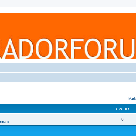
Mark
REACTIES
0
rmatie