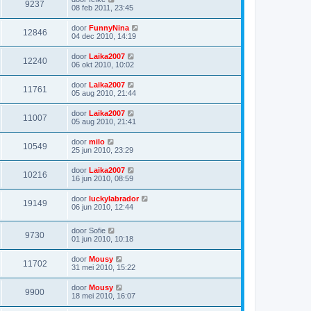
9237
08 feb 2011, 23:45
door
FunnyNina
12846
04 dec 2010, 14:19
door
Laika2007
12240
06 okt 2010, 10:02
door
Laika2007
11761
05 aug 2010, 21:44
door
Laika2007
11007
05 aug 2010, 21:41
door
milo
10549
25 jun 2010, 23:29
door
Laika2007
10216
16 jun 2010, 08:59
door
luckylabrador
19149
06 jun 2010, 12:44
door
Sofie
9730
01 jun 2010, 10:18
door
Mousy
11702
31 mei 2010, 15:22
door
Mousy
9900
18 mei 2010, 16:07