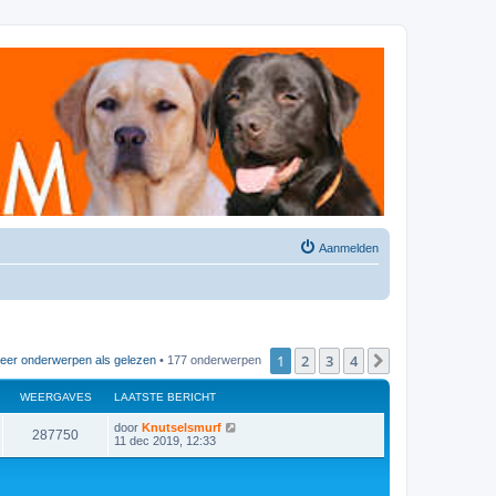
Aanmelden
1
2
3
4
Volgende
eer onderwerpen als gelezen
• 177 onderwerpen
WEERGAVES
LAATSTE BERICHT
door
Knutselsmurf
287750
11 dec 2019, 12:33