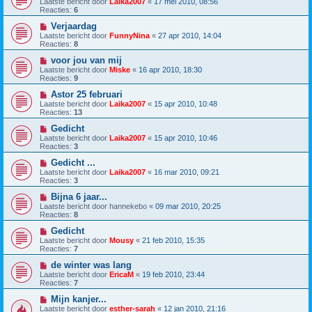
Laatste bericht door
Laika2007
«
17 mei 2010, 08:56
Reacties:
6
Verjaardag
Laatste bericht door
FunnyNina
«
27 apr 2010, 14:04
Reacties:
8
voor jou van mij
Laatste bericht door
Miske
«
16 apr 2010, 18:30
Reacties:
9
Astor 25 februari
Laatste bericht door
Laika2007
«
15 apr 2010, 10:48
Reacties:
13
Gedicht
Laatste bericht door
Laika2007
«
15 apr 2010, 10:46
Reacties:
3
Gedicht ...
Laatste bericht door
Laika2007
«
16 mar 2010, 09:21
Reacties:
3
Bijna 6 jaar...
Laatste bericht door
hannekebo
«
09 mar 2010, 20:25
Reacties:
8
Gedicht
Laatste bericht door
Mousy
«
21 feb 2010, 15:35
Reacties:
7
de winter was lang
Laatste bericht door
EricaM
«
19 feb 2010, 23:44
Reacties:
7
Mijn kanjer...
Laatste bericht door
esther-sarah
«
12 jan 2010, 21:16