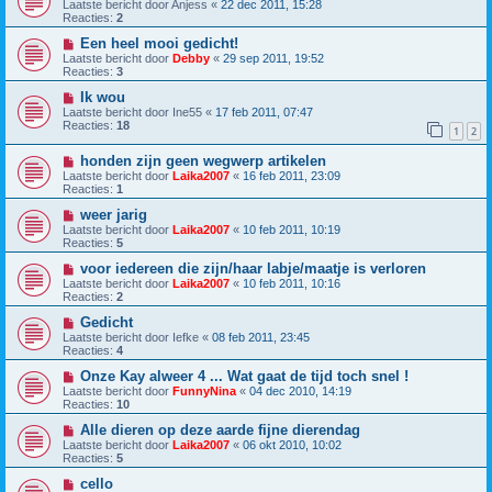
Laatste bericht door
Anjess
«
22 dec 2011, 15:28
Reacties:
2
Een heel mooi gedicht!
Laatste bericht door
Debby
«
29 sep 2011, 19:52
Reacties:
3
Ik wou
Laatste bericht door
Ine55
«
17 feb 2011, 07:47
Reacties:
18
1
2
honden zijn geen wegwerp artikelen
Laatste bericht door
Laika2007
«
16 feb 2011, 23:09
Reacties:
1
weer jarig
Laatste bericht door
Laika2007
«
10 feb 2011, 10:19
Reacties:
5
voor iedereen die zijn/haar labje/maatje is verloren
Laatste bericht door
Laika2007
«
10 feb 2011, 10:16
Reacties:
2
Gedicht
Laatste bericht door
Iefke
«
08 feb 2011, 23:45
Reacties:
4
Onze Kay alweer 4 ... Wat gaat de tijd toch snel !
Laatste bericht door
FunnyNina
«
04 dec 2010, 14:19
Reacties:
10
Alle dieren op deze aarde fijne dierendag
Laatste bericht door
Laika2007
«
06 okt 2010, 10:02
Reacties:
5
cello