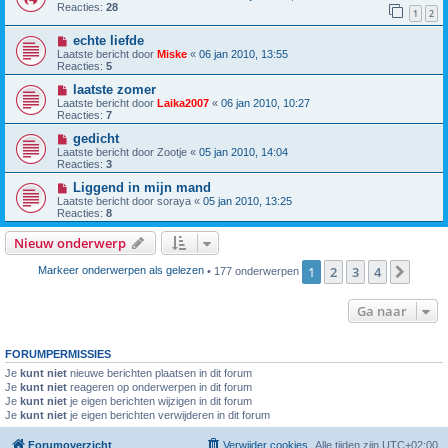
Reacties:
28
1
2
echte liefde
Laatste bericht door
Miske
«
06 jan 2010, 13:55
Reacties:
5
laatste zomer
Laatste bericht door
Laika2007
«
06 jan 2010, 10:27
Reacties:
7
gedicht
Laatste bericht door
Zootje
«
05 jan 2010, 14:04
Reacties:
3
Liggend in mijn mand
Laatste bericht door
soraya
«
05 jan 2010, 13:25
Reacties:
8
Nieuw onderwerp
1
2
3
4
Volg
Markeer onderwerpen als gelezen
• 177 onderwerpen
Ga naar
FORUMPERMISSIES
Je
kunt niet
nieuwe berichten plaatsen in dit forum
Je
kunt niet
reageren op onderwerpen in dit forum
Je
kunt niet
je eigen berichten wijzigen in dit forum
Je
kunt niet
je eigen berichten verwijderen in dit forum
Forumoverzicht
Verwijder cookies
Alle tijden zijn
UTC+02:00