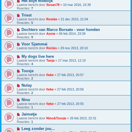
Het blijft moeilijk
Laatste bericht door
Susan78
«
10 mar 2016, 15:39
Reacties:
7
Triest
Laatste bericht door
Romke
«
21 dec 2015, 21:04
Reacties:
5
Dochters van Marco Borsato - voor honden
Laatste bericht door
Annie
«
06 feb 2014, 23:39
Reacties:
9
Voor Sjammai
Laatste bericht door
RolJes
«
29 nov 2013, 20:10
My dogs live here
Laatste bericht door
Tanja
«
17 mar 2013, 12:10
Reacties:
4
Toosje
Laatste bericht door
fieke
«
27 feb 2013, 20:57
Reacties:
2
Nulay
Laatste bericht door
fieke
«
27 feb 2013, 20:56
Reacties:
2
Nino
Laatste bericht door
fieke
«
27 feb 2013, 20:55
Reacties:
1
Jaimetje
Laatste bericht door
Nino&Toosje
«
26 feb 2013, 22:31
Reacties:
1
Leeg zonder jou...