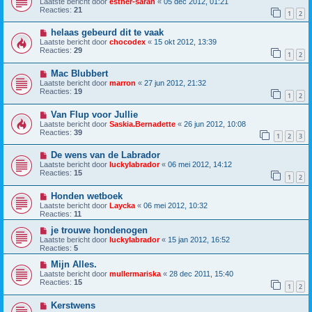
Laatste bericht door
esther-sarah
«
05 dec 2012, 01:21
Reacties:
21
1
2
helaas gebeurd dit te vaak
Laatste bericht door
chocodex
«
15 okt 2012, 13:39
Reacties:
29
1
2
Mac Blubbert
Laatste bericht door
marron
«
27 jun 2012, 21:32
Reacties:
19
1
2
Van Flup voor Jullie
Laatste bericht door
Saskia.Bernadette
«
26 jun 2012, 10:08
Reacties:
39
1
2
3
De wens van de Labrador
Laatste bericht door
luckylabrador
«
06 mei 2012, 14:12
Reacties:
15
1
2
Honden wetboek
Laatste bericht door
Laycka
«
06 mei 2012, 10:32
Reacties:
11
je trouwe hondenogen
Laatste bericht door
luckylabrador
«
15 jan 2012, 16:52
Reacties:
5
Mijn Alles.
Laatste bericht door
mullermariska
«
28 dec 2011, 15:40
Reacties:
15
1
2
Kerstwens