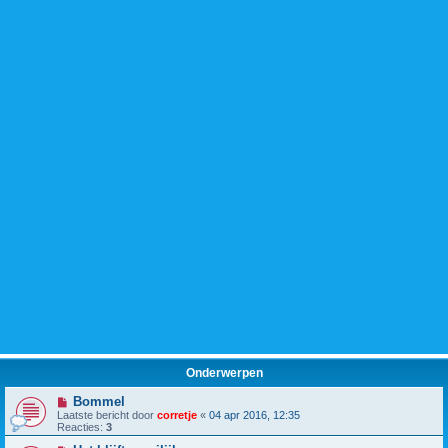
Onderwerpen
Bommel
Laatste bericht door
corretje
«
04 apr 2016, 12:35
Reacties:
3