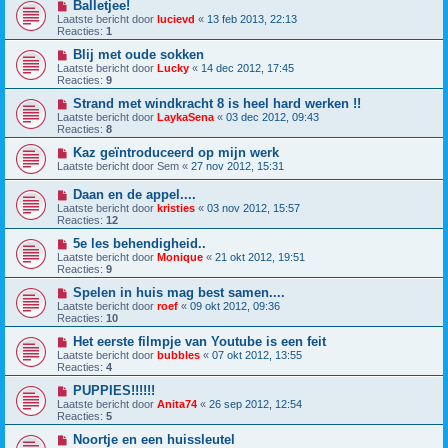
Balletjee!
Laatste bericht door
lucievd
«
13 feb 2013, 22:13
Reacties:
1
Blij met oude sokken
Laatste bericht door
Lucky
«
14 dec 2012, 17:45
Reacties:
9
Strand met windkracht 8 is heel hard werken !!
Laatste bericht door
LaykaSena
«
03 dec 2012, 09:43
Reacties:
8
Kaz geïntroduceerd op mijn werk
Laatste bericht door
Sem
«
27 nov 2012, 15:31
Daan en de appel....
Laatste bericht door
kristies
«
03 nov 2012, 15:57
Reacties:
12
5e les behendigheid..
Laatste bericht door
Monique
«
21 okt 2012, 19:51
Reacties:
9
Spelen in huis mag best samen....
Laatste bericht door
roef
«
09 okt 2012, 09:36
Reacties:
10
Het eerste filmpje van Youtube is een feit
Laatste bericht door
bubbles
«
07 okt 2012, 13:55
Reacties:
4
PUPPIES!!!!!!
Laatste bericht door
Anita74
«
26 sep 2012, 12:54
Reacties:
5
Noortje en een huissleutel