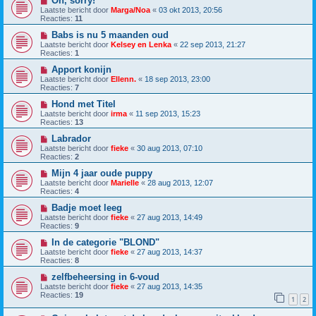
Oh, sorry!
Laatste bericht door
Marga/Noa
«
03 okt 2013, 20:56
Reacties:
11
Babs is nu 5 maanden oud
Laatste bericht door
Kelsey en Lenka
«
22 sep 2013, 21:27
Reacties:
1
Apport konijn
Laatste bericht door
Ellenn.
«
18 sep 2013, 23:00
Reacties:
7
Hond met Titel
Laatste bericht door
irma
«
11 sep 2013, 15:23
Reacties:
13
Labrador
Laatste bericht door
fieke
«
30 aug 2013, 07:10
Reacties:
2
Mijn 4 jaar oude puppy
Laatste bericht door
Marielle
«
28 aug 2013, 12:07
Reacties:
4
Badje moet leeg
Laatste bericht door
fieke
«
27 aug 2013, 14:49
Reacties:
9
In de categorie "BLOND"
Laatste bericht door
fieke
«
27 aug 2013, 14:37
Reacties:
8
zelfbeheersing in 6-voud
Laatste bericht door
fieke
«
27 aug 2013, 14:35
Reacties:
19
1
2