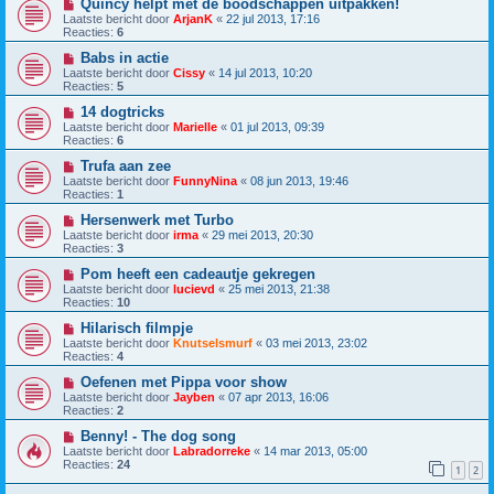
Quincy helpt met de boodschappen uitpakken!
Laatste bericht door
ArjanK
«
22 jul 2013, 17:16
Reacties:
6
Babs in actie
Laatste bericht door
Cissy
«
14 jul 2013, 10:20
Reacties:
5
14 dogtricks
Laatste bericht door
Marielle
«
01 jul 2013, 09:39
Reacties:
6
Trufa aan zee
Laatste bericht door
FunnyNina
«
08 jun 2013, 19:46
Reacties:
1
Hersenwerk met Turbo
Laatste bericht door
irma
«
29 mei 2013, 20:30
Reacties:
3
Pom heeft een cadeautje gekregen
Laatste bericht door
lucievd
«
25 mei 2013, 21:38
Reacties:
10
Hilarisch filmpje
Laatste bericht door
Knutselsmurf
«
03 mei 2013, 23:02
Reacties:
4
Oefenen met Pippa voor show
Laatste bericht door
Jayben
«
07 apr 2013, 16:06
Reacties:
2
Benny! - The dog song
Laatste bericht door
Labradorreke
«
14 mar 2013, 05:00
Reacties:
24
1
2