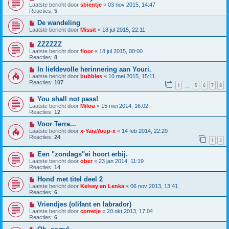
Laatste bericht door
sbientje
«
03 nov 2015, 14:47
Reacties:
5
De wandeling
Laatste bericht door
Missit
«
18 jul 2015, 22:11
ZZZZZZ
Laatste bericht door
floor
«
18 jul 2015, 00:00
Reacties:
8
In liefdevolle herinnering aan Youri.
Laatste bericht door
bubbles
«
10 mei 2015, 15:11
Reacties:
107
1
5
6
7
8
…
You shall not pass!
Laatste bericht door
Milou
«
15 mei 2014, 16:02
Reacties:
12
Voor Terra...
Laatste bericht door
x-YaraYoup-x
«
14 feb 2014, 22:29
Reacties:
24
1
2
Een "zondags"ei hoort erbij.
Laatste bericht door
ober
«
23 jan 2014, 11:19
Reacties:
14
Hond met titel deel 2
Laatste bericht door
Kelsey en Lenka
«
06 nov 2013, 13:41
Reacties:
6
Vriendjes (olifant en labrador)
Laatste bericht door
corretje
«
20 okt 2013, 17:04
Reacties:
6