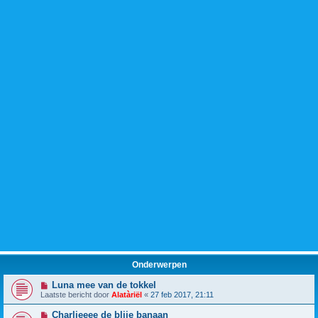
Onderwerpen
Luna mee van de tokkel
Laatste bericht door
Alatàriël
«
27 feb 2017, 21:11
Charlieeee de blije banaan