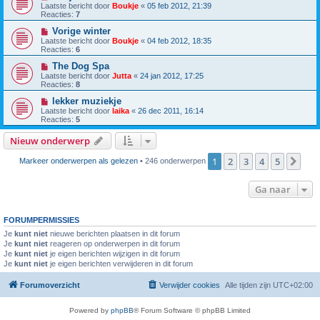
Laatste bericht door
Boukje
«
05 feb 2012, 21:39
Reacties:
7
Vorige winter
Laatste bericht door
Boukje
«
04 feb 2012, 18:35
Reacties:
6
The Dog Spa
Laatste bericht door
Jutta
«
24 jan 2012, 17:25
Reacties:
8
lekker muziekje
Laatste bericht door
laika
«
26 dec 2011, 16:14
Reacties:
5
Nieuw onderwerp
1
2
3
4
5
Vol
Markeer onderwerpen als gelezen
• 246 onderwerpen
Ga naar
FORUMPERMISSIES
Je
kunt niet
nieuwe berichten plaatsen in dit forum
Je
kunt niet
reageren op onderwerpen in dit forum
Je
kunt niet
je eigen berichten wijzigen in dit forum
Je
kunt niet
je eigen berichten verwijderen in dit forum
Forumoverzicht
Verwijder cookies
Alle tijden zijn
UTC+02:00
Powered by
phpBB
® Forum Software © phpBB Limited