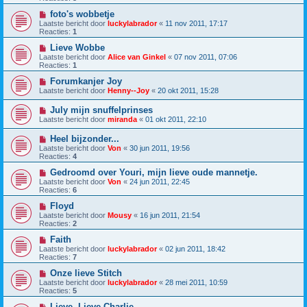
foto's wobbetje
Laatste bericht door
luckylabrador
«
11 nov 2011, 17:17
Reacties:
1
Lieve Wobbe
Laatste bericht door
Alice van Ginkel
«
07 nov 2011, 07:06
Reacties:
1
Forumkanjer Joy
Laatste bericht door
Henny--Joy
«
20 okt 2011, 15:28
July mijn snuffelprinses
Laatste bericht door
miranda
«
01 okt 2011, 22:10
Heel bijzonder...
Laatste bericht door
Von
«
30 jun 2011, 19:56
Reacties:
4
Gedroomd over Youri, mijn lieve oude mannetje.
Laatste bericht door
Von
«
24 jun 2011, 22:45
Reacties:
6
Floyd
Laatste bericht door
Mousy
«
16 jun 2011, 21:54
Reacties:
2
Faith
Laatste bericht door
luckylabrador
«
02 jun 2011, 18:42
Reacties:
7
Onze lieve Stitch
Laatste bericht door
luckylabrador
«
28 mei 2011, 10:59
Reacties:
5
Lieve, Lieve Charlie....