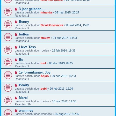
Reacties:
3
3 jaar geleden....
Laatste bericht door
miranda
«
05 mar 2015, 20:27
Reacties:
2
Benny
Laatste bericht door
NicoleGoossens
«
05 okt 2014, 15:01
Reacties:
5
bolton
Laatste bericht door
Mousy
«
24 aug 2014, 14:23
Reacties:
3
Lieve Tess
Laatste bericht door
roelien
«
25 feb 2014, 19:35
Reacties:
3
Bo
Laatste bericht door
roef
«
06 dec 2013, 09:27
Reacties:
1
1e forumkanjer, Joy
Laatste bericht door
AnjaS
«
20 sep 2013, 15:53
Reacties:
1
Pearly
Laatste bericht door
pebi
«
26 feb 2013, 12:09
Reacties:
4
Merel
Laatste bericht door
roelien
«
10 nov 2012, 14:33
Reacties:
10
wammes
Laatste bericht door
wobbetje
«
05 aug 2012, 15:05