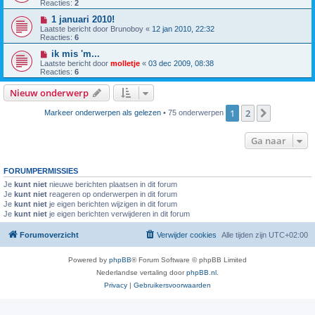
Reacties:
2
1 januari 2010!
Laatste bericht door
Brunoboy
«
12 jan 2010, 22:32
Reacties:
6
ik mis 'm...
Laatste bericht door
molletje
«
03 dec 2009, 08:38
Reacties:
6
Nieuw onderwerp
1
2
Volgende
Markeer onderwerpen als gelezen
• 75 onderwerpen
Ga naar
FORUMPERMISSIES
Je
kunt niet
nieuwe berichten plaatsen in dit forum
Je
kunt niet
reageren op onderwerpen in dit forum
Je
kunt niet
je eigen berichten wijzigen in dit forum
Je
kunt niet
je eigen berichten verwijderen in dit forum
Forumoverzicht
Verwijder cookies
Alle tijden zijn
UTC+02:00
Powered by
phpBB
® Forum Software © phpBB Limited
Nederlandse vertaling door
phpBB.nl
.
Privacy
|
Gebruikersvoorwaarden