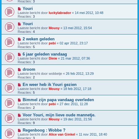
Reacties:
3
Youri
Laatste bericht door
luckylabrador
«
14 mei 2012, 10:48
Reacties:
3
Youri
Laatste bericht door
Mousy
«
13 mei 2012, 15:54
Reacties:
4
2 weken geleden
Laatste bericht door
pebi
«
02 apr 2012, 23:17
Reacties:
5
6 jaar geleden vandaag
Laatste bericht door
Dinie
«
21 mar 2012, 07:36
Reacties:
3
droom
Laatste bericht door
wobbetje
«
26 feb 2012, 13:29
Reacties:
2
En weer heb ik Youri gezien
Laatste bericht door
Mousy
«
18 feb 2012, 17:18
Reacties:
5
Bimmel zijn papa vandaag overleden
Laatste bericht door
pebi
«
27 dec 2011, 11:28
Reacties:
2
Voor Youri, mijn lieve oude mannetje.
Laatste bericht door
Mousy
«
19 dec 2011, 21:56
Reacties:
9
Regenboog : Wobbe ?
Laatste bericht door
Alice van Ginkel
«
11 nov 2011, 18:40
Reacties:
3