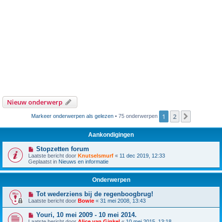
Nieuw onderwerp
1
2
Volgende
Markeer onderwerpen als gelezen
• 75 onderwerpen
Aankondigingen
Stopzetten forum
Laatste bericht door
Knutselsmurf
«
11 dec 2019, 12:33
Geplaatst in
Nieuws en informatie
Onderwerpen
Tot wederziens bij de regenboogbrug!
Laatste bericht door
Bowie
«
31 mei 2008, 13:43
Youri, 10 mei 2009 - 10 mei 2014.
Laatste bericht door
Alice van Ginkel
«
10 mei 2015, 13:18