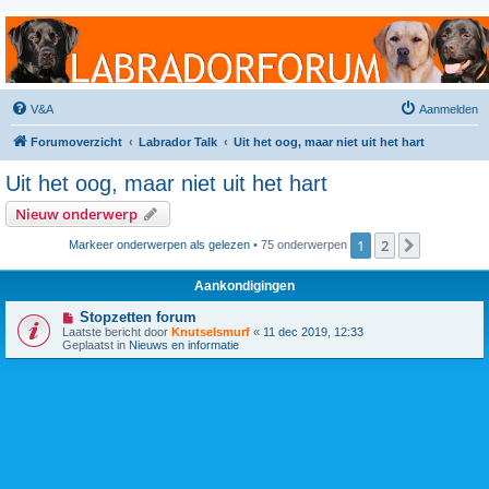
Labradorforum
Het gezelligste Labradorforum van Nederland en België!
V&A
Aanmelden
Forumoverzicht
Labrador Talk
Uit het oog, maar niet uit het hart
Uit het oog, maar niet uit het hart
Nieuw onderwerp
1
2
Volgende
Markeer onderwerpen als gelezen
• 75 onderwerpen
Aankondigingen
Stopzetten forum
Laatste bericht door
Knutselsmurf
«
11 dec 2019, 12:33
Geplaatst in
Nieuws en informatie