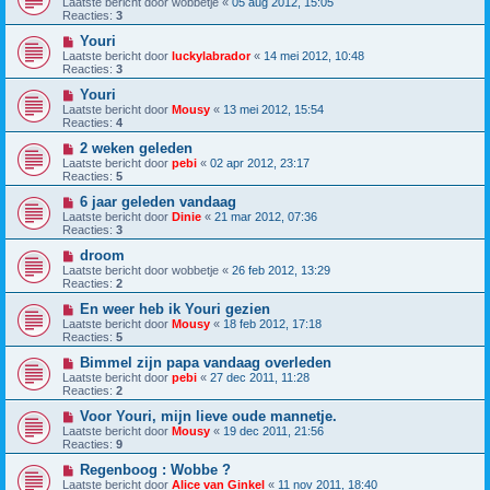
Laatste bericht door
wobbetje
«
05 aug 2012, 15:05
Reacties:
3
Youri
Laatste bericht door
luckylabrador
«
14 mei 2012, 10:48
Reacties:
3
Youri
Laatste bericht door
Mousy
«
13 mei 2012, 15:54
Reacties:
4
2 weken geleden
Laatste bericht door
pebi
«
02 apr 2012, 23:17
Reacties:
5
6 jaar geleden vandaag
Laatste bericht door
Dinie
«
21 mar 2012, 07:36
Reacties:
3
droom
Laatste bericht door
wobbetje
«
26 feb 2012, 13:29
Reacties:
2
En weer heb ik Youri gezien
Laatste bericht door
Mousy
«
18 feb 2012, 17:18
Reacties:
5
Bimmel zijn papa vandaag overleden
Laatste bericht door
pebi
«
27 dec 2011, 11:28
Reacties:
2
Voor Youri, mijn lieve oude mannetje.
Laatste bericht door
Mousy
«
19 dec 2011, 21:56
Reacties:
9
Regenboog : Wobbe ?
Laatste bericht door
Alice van Ginkel
«
11 nov 2011, 18:40