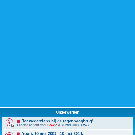
Onderwerpen
Tot wederziens bij de regenboogbrug!
Laatste bericht door
Bowie
«
31 mei 2008, 13:43
Youri, 10 mei 2009 - 10 mei 2014.