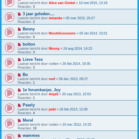
Laatste bericht door
Alice van Ginkel
«
10 mei 2015, 13:18
Reacties:
3
3 jaar geleden....
Laatste bericht door
miranda
«
05 mar 2015, 20:27
Reacties:
2
Benny
Laatste bericht door
NicoleGoossens
«
05 okt 2014, 15:01
Reacties:
5
bolton
Laatste bericht door
Mousy
«
24 aug 2014, 14:23
Reacties:
3
Lieve Tess
Laatste bericht door
roelien
«
25 feb 2014, 19:35
Reacties:
3
Bo
Laatste bericht door
roef
«
06 dec 2013, 09:27
Reacties:
1
1e forumkanjer, Joy
Laatste bericht door
AnjaS
«
20 sep 2013, 15:53
Reacties:
1
Pearly
Laatste bericht door
pebi
«
26 feb 2013, 12:09
Reacties:
4
Merel
Laatste bericht door
roelien
«
10 nov 2012, 14:33
Reacties:
10
wammes