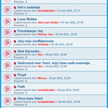
Reacties:
3
foto's wobbetje
Laatste bericht door
luckylabrador
«
11 nov 2011, 17:17
Reacties:
1
Lieve Wobbe
Laatste bericht door
Alice van Ginkel
«
07 nov 2011, 07:06
Reacties:
1
Forumkanjer Joy
Laatste bericht door
Henny--Joy
«
20 okt 2011, 15:28
July mijn snuffelprinses
Laatste bericht door
miranda
«
01 okt 2011, 22:10
Heel bijzonder...
Laatste bericht door
Von
«
30 jun 2011, 19:56
Reacties:
4
Gedroomd over Youri, mijn lieve oude mannetje.
Laatste bericht door
Von
«
24 jun 2011, 22:45
Reacties:
6
Floyd
Laatste bericht door
Mousy
«
16 jun 2011, 21:54
Reacties:
2
Faith
Laatste bericht door
luckylabrador
«
02 jun 2011, 18:42
Reacties:
7
Onze lieve Stitch
Laatste bericht door
luckylabrador
«
28 mei 2011, 10:59
Reacties:
5