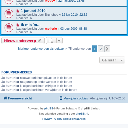
Laatste bericht door
Mousy
«
22 mei 2010, 13:45
Reacties:
2
1 januari 2010!
Laatste bericht door
Brunoboy
«
12 jan 2010, 22:32
Reacties:
6
ik mis 'm...
Laatste bericht door
molletje
«
03 dec 2009, 08:38
Reacties:
6
Nieuw onderwerp
1
2
Volgende
Markeer onderwerpen als gelezen
• 75 onderwerpen
Ga naar
FORUMPERMISSIES
Je
kunt niet
nieuwe berichten plaatsen in dit forum
Je
kunt niet
reageren op onderwerpen in dit forum
Je
kunt niet
je eigen berichten wijzigen in dit forum
Je
kunt niet
je eigen berichten verwijderen in dit forum
Forumoverzicht
Verwijder cookies
Alle tijden zijn
UTC+02:00
Powered by
phpBB
® Forum Software © phpBB Limited
Nederlandse vertaling door
phpBB.nl
.
Privacy
|
Gebruikersvoorwaarden