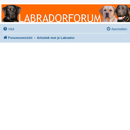
Labradorforum
Het gezelligste Labradorforum van Nederland en België!
V&A
Aanmelden
Forumoverzicht
Artistiek met je Labrador