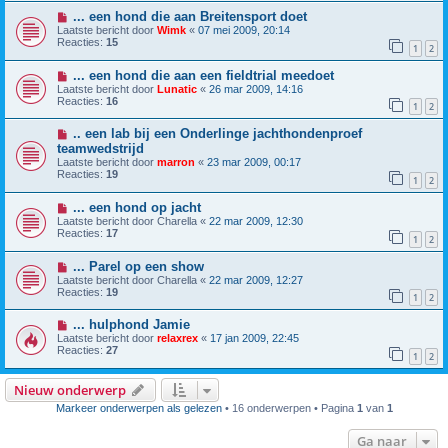
... een hond die aan Breitensport doet
Laatste bericht door
Wimk
«
07 mei 2009, 20:14
Reacties:
15
1
2
... een hond die aan een fieldtrial meedoet
Laatste bericht door
Lunatic
«
26 mar 2009, 14:16
Reacties:
16
1
2
.. een lab bij een Onderlinge jachthondenproef
teamwedstrijd
Laatste bericht door
marron
«
23 mar 2009, 00:17
Reacties:
19
1
2
... een hond op jacht
Laatste bericht door
Charella
«
22 mar 2009, 12:30
Reacties:
17
1
2
... Parel op een show
Laatste bericht door
Charella
«
22 mar 2009, 12:27
Reacties:
19
1
2
... hulphond Jamie
Laatste bericht door
relaxrex
«
17 jan 2009, 22:45
Reacties:
27
1
2
Nieuw onderwerp
Markeer onderwerpen als gelezen
• 16 onderwerpen • Pagina
1
van
1
Ga naar