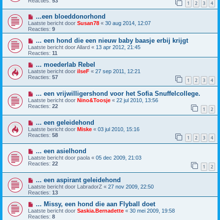
Reacties:
53
1
2
3
4
...een bloeddonorhond
Laatste bericht door
Susan78
«
30 aug 2014, 12:07
Reacties:
9
... een hond die een nieuw baby baasje erbij krijgt
Laatste bericht door
Allard
«
13 apr 2012, 21:45
Reacties:
11
... moederlab Rebel
Laatste bericht door
ilseF
«
27 sep 2011, 12:21
Reacties:
57
1
2
3
4
... een vrijwilligershond voor het Sofia Snuffelcollege.
Laatste bericht door
Nino&Toosje
«
22 jul 2010, 13:56
Reacties:
22
1
2
... een geleidehond
Laatste bericht door
Miske
«
03 jul 2010, 15:16
Reacties:
58
1
2
3
4
... een asielhond
Laatste bericht door
paola
«
05 dec 2009, 21:03
Reacties:
22
1
2
... een aspirant geleidehond
Laatste bericht door
LabradorZ
«
27 nov 2009, 22:50
Reacties:
13
... Missy, een hond die aan Flyball doet
Laatste bericht door
Saskia.Bernadette
«
30 mei 2009, 19:58
Reacties:
8