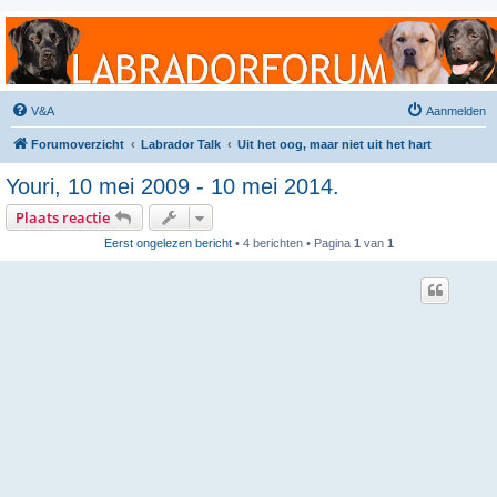
Labradorforum
Het gezelligste Labradorforum van Nederland en België!
V&A
Aanmelden
Forumoverzicht
Labrador Talk
Uit het oog, maar niet uit het hart
Youri, 10 mei 2009 - 10 mei 2014.
Plaats reactie
Eerst ongelezen bericht
• 4 berichten • Pagina
1
van
1