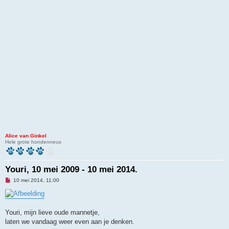
Alice van Ginkel
Hele grote hondenneus
Youri, 10 mei 2009 - 10 mei 2014.
O
10 mei 2014, 11:00
n
g
e
l
e
Youri, mijn lieve oude mannetje,
z
laten we vandaag weer even aan je denken.
e
n