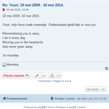
Re: Youri, 10 mei 2009 - 10 mei 2014.
O
10 mei 2015, 13:18
n
g
10 mei 2019 -10 mei 2015.
e
l
e
Youri, mijn lieve oude mannetje. Onderstaand gedichtje is voor jou.
z
e
n
Remembering you is easy,
b
I do it every day.
e
r
Missing you is the heartache
i
that never goes away.
c
h
t
Je vrouwtje.
Plaats reactie
4 berichten • Pagina
1
van
1
Ga naar
Forumoverzicht
Verwijder cookies
Alle tijden zijn
UTC+02:00
Powered by
phpBB
® Forum Software © phpBB Limited