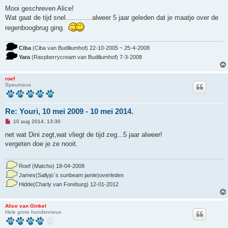
n
g
Mooi geschreven Alice!
e
Wat gaat de tijd snel.............alweer 5 jaar geleden dat je maatje over de
l
e
regenboogbrug ging.
z
e
n
Ciba
(Ciba van Budiliumhof) 22-10-2005 ~ 25-4-2008
b
e
Yara
(Raspberrycream van Budiliumhof) 7-3-2008
r
i
c
roef
h
Speurneus
t
Re: Youri, 10 mei 2009 - 10 mei 2014.
O
10 aug 2014, 13:30
n
g
net wat Dini zegt,wat vliegt de tijd zeg...5 jaar alweer!
e
vergeten doe je ze nooit.
l
e
z
e
Roef (Matcho) 18-04-2008
n
James(Sallyjo`s sunbeam jamie)overleden
b
e
Hidde(Charly van Foreburg) 12-01-2012
r
i
c
Alice van Ginkel
h
Hele grote hondenneus
t