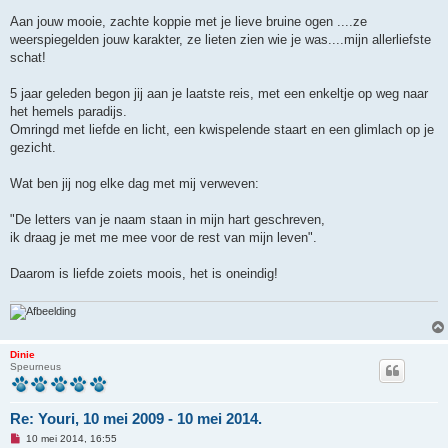
b
Aan jouw mooie, zachte koppie met je lieve bruine ogen ....ze
e
r
weerspiegelden jouw karakter, ze lieten zien wie je was....mijn allerliefste
i
schat!
c
h
t
5 jaar geleden begon jij aan je laatste reis, met een enkeltje op weg naar
het hemels paradijs.
Omringd met liefde en licht, een kwispelende staart en een glimlach op je
gezicht.
Wat ben jij nog elke dag met mij verweven:
"De letters van je naam staan in mijn hart geschreven,
ik draag je met me mee voor de rest van mijn leven".
Daarom is liefde zoiets moois, het is oneindig!
Dinie
Speurneus
Re: Youri, 10 mei 2009 - 10 mei 2014.
O
10 mei 2014, 16:55