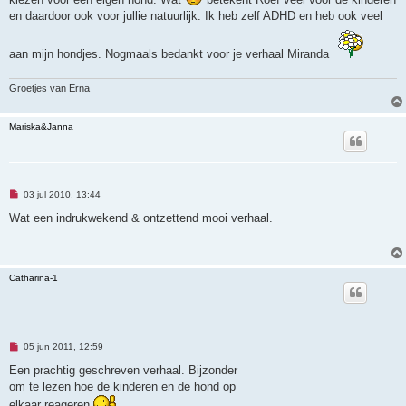
n
en daardoor ook voor jullie natuurlijk. Ik heb zelf ADHD en heb ook veel
b
e
r
i
aan mijn hondjes. Nogmaals bedankt voor je verhaal Miranda
c
h
t
Groetjes van Erna
Mariska&Janna
O
03 jul 2010, 13:44
n
g
Wat een indrukwekend & ontzettend mooi verhaal.
e
l
e
z
e
Catharina-1
n
b
e
r
i
c
O
h
05 jun 2011, 12:59
n
t
g
Een prachtig geschreven verhaal. Bijzonder
e
om te lezen hoe de kinderen en de hond op
l
e
elkaar reageren