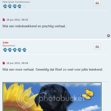
Hele grote hondenneus
O
16 jun 2011, 08:02
n
g
Wat een indrukwekkend en prachtig verhaal..
e
l
e
z
e
Jutta
n
Speurneus
b
e
r
i
c
h
O
16 jun 2011, 09:04
t
n
g
Wat een mooi verhaal. Geweldig dat Roef zo veel voor jullie betekend.
e
l
e
z
e
n
b
e
r
i
c
h
t