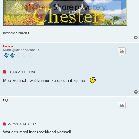
bedankt Sharon !
Lausje
Middelgrote hondenneus
O
16 jun 2011, 11:58
n
g
Mooi verhaal...wat kunnen ze speciaal zijn he...
e
l
e
z
e
Mylo
n
b
e
r
i
c
O
h
23 mei 2013, 09:47
n
t
g
Wat een mooi indrukwekkend verhaal!
e
l