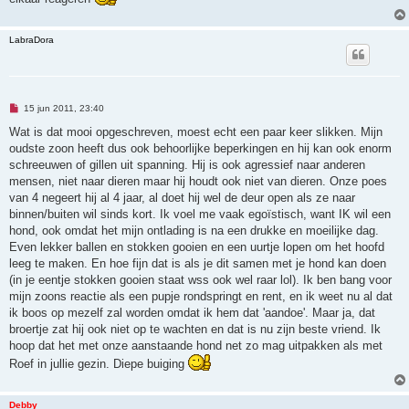
z
e
n
b
LabraDora
e
r
i
c
h
t
O
15 jun 2011, 23:40
n
g
Wat is dat mooi opgeschreven, moest echt een paar keer slikken. Mijn
e
oudste zoon heeft dus ook behoorlijke beperkingen en hij kan ook enorm
l
e
schreeuwen of gillen uit spanning. Hij is ook agressief naar anderen
z
mensen, niet naar dieren maar hij houdt ook niet van dieren. Onze poes
e
n
van 4 negeert hij al 4 jaar, al doet hij wel de deur open als ze naar
b
binnen/buiten wil sinds kort. Ik voel me vaak egoïstisch, want IK wil een
e
r
hond, ook omdat het mijn ontlading is na een drukke en moeilijke dag.
i
Even lekker ballen en stokken gooien en een uurtje lopen om het hoofd
c
h
leeg te maken. En hoe fijn dat is als je dit samen met je hond kan doen
t
(in je eentje stokken gooien staat wss ook wel raar lol). Ik ben bang voor
mijn zoons reactie als een pupje rondspringt en rent, en ik weet nu al dat
ik boos op mezelf zal worden omdat ik hem dat 'aandoe'. Maar ja, dat
broertje zat hij ook niet op te wachten en dat is nu zijn beste vriend. Ik
hoop dat het met onze aanstaande hond net zo mag uitpakken als met
Roef in jullie gezin. Diepe buiging
Debby