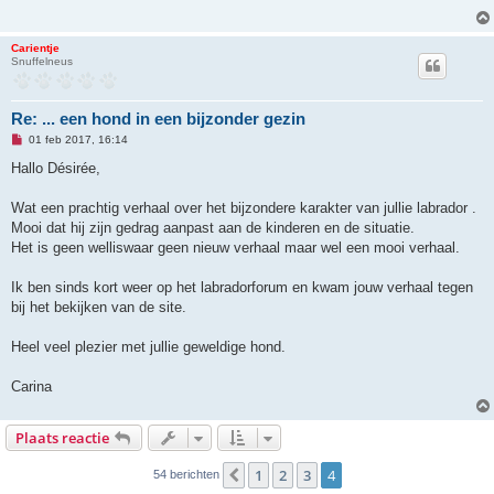
e
z
e
Carientje
n
Snuffelneus
b
e
r
i
Re: ... een hond in een bijzonder gezin
c
h
O
01 feb 2017, 16:14
t
n
g
Hallo Désirée,
e
l
e
Wat een prachtig verhaal over het bijzondere karakter van jullie labrador .
z
Mooi dat hij zijn gedrag aanpast aan de kinderen en de situatie.
e
n
Het is geen welliswaar geen nieuw verhaal maar wel een mooi verhaal.
b
e
r
Ik ben sinds kort weer op het labradorforum en kwam jouw verhaal tegen
i
bij het bekijken van de site.
c
h
t
Heel veel plezier met jullie geweldige hond.
Carina
Plaats reactie
1
2
3
4
Vorige
54 berichten