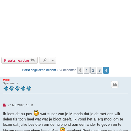
Plaats reactie
1
2
3
4
Vorige
Eerst ongelezen bericht
• 54 berichten
Miep
Speurneus
O
27 feb 2010, 15:11
n
g
Ik lees dit nu pas
wat super van je Miranda dat je dit met ons wilt
e
delen tis toch heel wat wat je bloot geeft. Ik vond het al erg mooi om te
l
e
lezen dat jullie besloten om de hulphond aan een ander te geven en te
z
e
kiezen voor een eigen hond. Wat
betekent Roef veel voor de kinderen