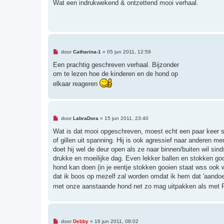
g
Wat een indrukwekend & ontzettend mooi verhaal.
e
l
e
z
e
n
b
e
O
door
Catharina-1
»
05 jun 2011, 12:59
r
n
i
g
Een prachtig geschreven verhaal. Bijzonder
c
e
om te lezen hoe de kinderen en de hond op
h
l
t
e
elkaar reageren
z
e
n
b
e
r
O
door
LabraDora
»
15 jun 2011, 23:40
i
n
c
g
Wat is dat mooi opgeschreven, moest echt een paar keer s
h
e
of gillen uit spanning. Hij is ook agressief naar anderen me
t
l
e
doet hij wel de deur open als ze naar binnen/buiten wil sin
z
drukke en moeilijke dag. Even lekker ballen en stokken goo
e
n
hond kan doen (in je eentje stokken gooien staat wss ook we
b
dat ik boos op mezelf zal worden omdat ik hem dat 'aandoe'. 
e
r
met onze aanstaande hond net zo mag uitpakken als met Roe
i
c
h
t
O
door
Debby
»
16 jun 2011, 08:02