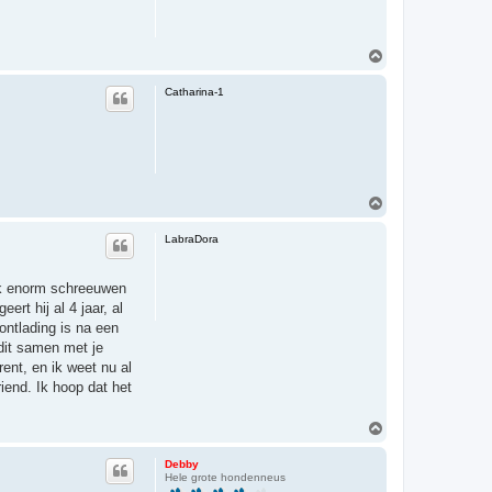
O
m
h
Catharina-1
o
o
g
O
m
h
LabraDora
o
o
g
ook enorm schreeuwen
rt hij al 4 jaar, al
ontlading is na een
 dit samen met je
ent, en ik weet nu al
riend. Ik hoop dat het
O
m
h
Debby
o
Hele grote hondenneus
o