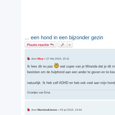
... een hond in een bijzonder gezin
Plaats reactie
O
door
Miep
»
27 feb 2010, 15:11
n
g
Ik lees dit nu pas
wat super van je Miranda dat je dit me
e
l
besloten om de hulphond aan een ander te geven en te ki
e
z
e
natuurlijk. Ik heb zelf ADHD en heb ook veel aan mijn hon
n
b
e
Groetjes van Erna
r
i
c
h
t
O
door
Mariska&Janna
»
03 jul 2010, 13:44
n