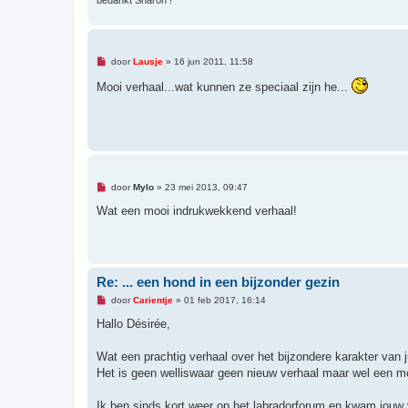
bedankt Sharon !
O
door
Lausje
»
16 jun 2011, 11:58
n
g
Mooi verhaal...wat kunnen ze speciaal zijn he...
e
l
e
z
e
n
b
e
r
O
door
Mylo
»
23 mei 2013, 09:47
i
n
c
g
Wat een mooi indrukwekkend verhaal!
h
e
t
l
e
z
e
n
Re: ... een hond in een bijzonder gezin
b
e
O
door
Carientje
»
01 feb 2017, 16:14
r
n
i
g
Hallo Désirée,
c
e
h
l
t
e
Wat een prachtig verhaal over het bijzondere karakter van ju
z
Het is geen welliswaar geen nieuw verhaal maar wel een mo
e
n
b
Ik ben sinds kort weer op het labradorforum en kwam jouw v