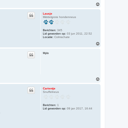
O
m
h
Lausje
o
Middelgrote hondenneus
o
g
Berichten:
345
Lid geworden op:
03 jun 2011, 22:52
Locatie:
Colmschate
O
m
h
Mylo
o
o
g
O
m
h
Carientje
o
Snuffelneus
o
g
Berichten:
1
Lid geworden op:
09 jan 2017, 16:44
.