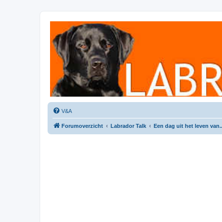
Labradorforum
Het gezelligste Labradorforum van Nederland en België!
V&A
Forumoverzicht
Labrador Talk
Een dag uit het leven van..