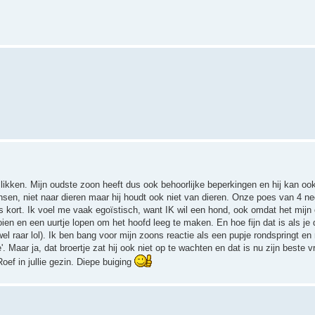
likken. Mijn oudste zoon heeft dus ook behoorlijke beperkingen en hij kan 
nsen, niet naar dieren maar hij houdt ook niet van dieren. Onze poes van 4 negee
ds kort. Ik voel me vaak egoïstisch, want IK wil een hond, ook omdat het mijn 
ien en een uurtje lopen om het hoofd leeg te maken. En hoe fijn dat is als je
l raar lol). Ik ben bang voor mijn zoons reactie als een pupje rondspringt en r
Maar ja, dat broertje zat hij ook niet op te wachten en dat is nu zijn beste v
f in jullie gezin. Diepe buiging