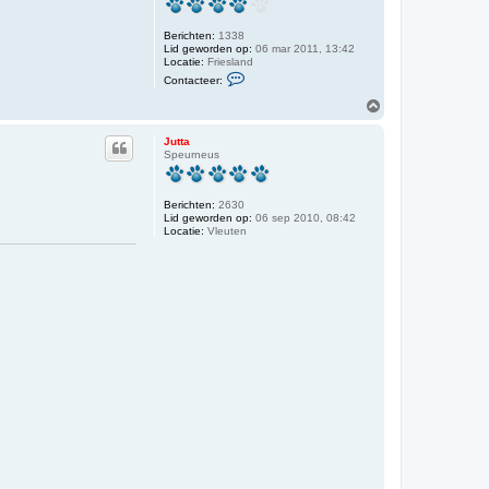
g
Berichten:
1338
Lid geworden op:
06 mar 2011, 13:42
Locatie:
Friesland
C
Contacteer:
o
n
O
t
m
a
h
c
Jutta
o
t
Speurneus
o
e
e
g
r
Berichten:
2630
D
Lid geworden op:
e
06 sep 2010, 08:42
Locatie:
Vleuten
b
b
y