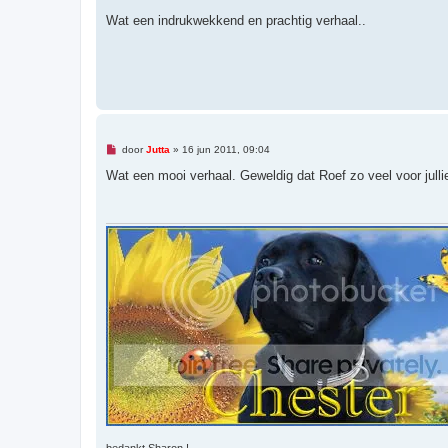
n
g
Wat een indrukwekkend en prachtig verhaal..
e
l
e
z
e
n
b
e
r
i
O
c
door
Jutta
»
16 jun 2011, 09:04
n
h
g
Wat een mooi verhaal. Geweldig dat Roef zo veel voor julli
t
e
l
e
z
e
n
b
e
r
i
c
h
t