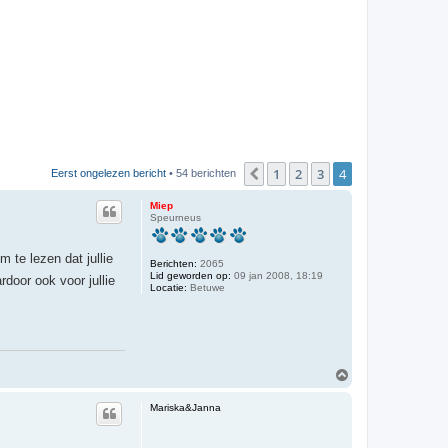
1
2
3
4
Vorige
Eerst ongelezen bericht
• 54 berichten
Miep
Speurneus
m te lezen dat jullie
Berichten:
2065
Lid geworden op:
09 jan 2008, 18:19
door ook voor jullie
Locatie:
Betuwe
O
m
h
Mariska&Janna
o
o
g