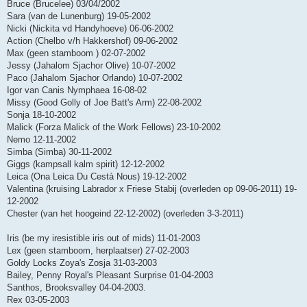
Bruce (Brucelee) 03/04/2002
Sara (van de Lunenburg) 19-05-2002
Nicki (Nickita vd Handyhoeve) 06-06-2002
Action (Chelbo v/h Hakkershof) 09-06-2002
Max (geen stamboom ) 02-07-2002
Jessy (Jahalom Sjachor Olive) 10-07-2002
Paco (Jahalom Sjachor Orlando) 10-07-2002
Igor van Canis Nymphaea 16-08-02
Missy (Good Golly of Joe Batt's Arm) 22-08-2002
Sonja 18-10-2002
Malick (Forza Malick of the Work Fellows) 23-10-2002
Nemo 12-11-2002
Simba (Simba) 30-11-2002
Giggs (kampsall kalm spirit) 12-12-2002
Leica (Ona Leica Du Cestà Nous) 19-12-2002
Valentina (kruising Labrador x Friese Stabij (overleden op 09-06-2011) 19-
12-2002
Chester (van het hoogeind 22-12-2002) (overleden 3-3-2011)
Iris (be my iresistible iris out of mids) 11-01-2003
Lex (geen stamboom, herplaatser) 27-02-2003
Goldy Locks Zoya's Zosja 31-03-2003
Bailey, Penny Royal's Pleasant Surprise 01-04-2003
Santhos, Brooksvalley 04-04-2003.
Rex 03-05-2003