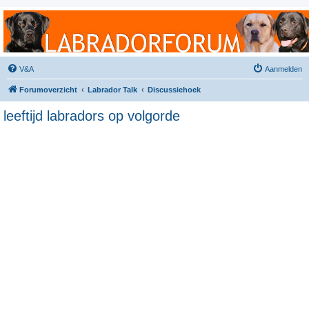
Labradorforum
Het gezelligste Labradorforum van Nederland en België!
V&A
Aanmelden
Forumoverzicht
Labrador Talk
Discussiehoek
leeftijd labradors op volgorde