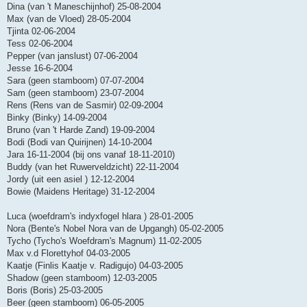
Dina (van 't Maneschijnhof) 25-08-2004
Max (van de Vloed) 28-05-2004
Tjinta 02-06-2004
Tess 02-06-2004
Pepper (van janslust) 07-06-2004
Jesse 16-6-2004
Sara (geen stamboom) 07-07-2004
Sam (geen stamboom) 23-07-2004
Rens (Rens van de Sasmir) 02-09-2004
Binky (Binky) 14-09-2004
Bruno (van 't Harde Zand) 19-09-2004
Bodi (Bodi van Quirijnen) 14-10-2004
Jara 16-11-2004 (bij ons vanaf 18-11-2010)
Buddy (van het Ruwerveldzicht) 22-11-2004
Jordy (uit een asiel ) 12-12-2004
Bowie (Maidens Heritage) 31-12-2004
Luca (woefdram's indyxfogel hlara ) 28-01-2005
Nora (Bente's Nobel Nora van de Upgangh) 05-02-2005
Tycho (Tycho's Woefdram's Magnum) 11-02-2005
Max v.d Florettyhof 04-03-2005
Kaatje (Finlis Kaatje v. Radigujo) 04-03-2005
Shadow (geen stamboom) 12-03-2005
Boris (Boris) 25-03-2005
Beer (geen stamboom) 06-05-2005