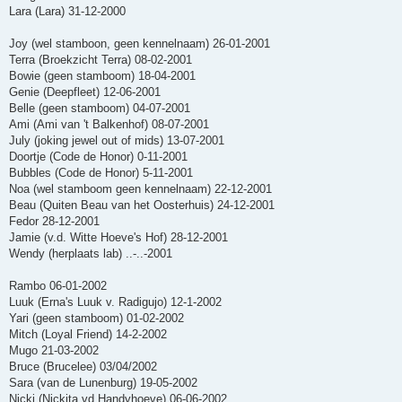
Lara (Lara) 31-12-2000
Joy (wel stamboon, geen kennelnaam) 26-01-2001
Terra (Broekzicht Terra) 08-02-2001
Bowie (geen stamboom) 18-04-2001
Genie (Deepfleet) 12-06-2001
Belle (geen stamboom) 04-07-2001
Ami (Ami van 't Balkenhof) 08-07-2001
July (joking jewel out of mids) 13-07-2001
Doortje (Code de Honor) 0-11-2001
Bubbles (Code de Honor) 5-11-2001
Noa (wel stamboom geen kennelnaam) 22-12-2001
Beau (Quiten Beau van het Oosterhuis) 24-12-2001
Fedor 28-12-2001
Jamie (v.d. Witte Hoeve's Hof) 28-12-2001
Wendy (herplaats lab) ..-..-2001
Rambo 06-01-2002
Luuk (Erna's Luuk v. Radigujo) 12-1-2002
Yari (geen stamboom) 01-02-2002
Mitch (Loyal Friend) 14-2-2002
Mugo 21-03-2002
Bruce (Brucelee) 03/04/2002
Sara (van de Lunenburg) 19-05-2002
Nicki (Nickita vd Handyhoeve) 06-06-2002