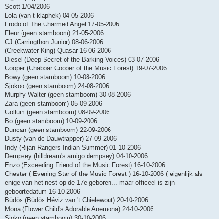
Scott 1/04/2006
Lola (van t klaphek) 04-05-2006
Frodo of The Charmed Angel 17-05-2006
Fleur (geen stamboom) 21-05-2006
CJ (Carringthon Junior) 08-06-2006
(Creekwater King) Quasar 16-06-2006
Diesel (Deep Secret of the Barking Voices) 03-07-2006
Cooper (Chabbar Cooper of the Music Forest) 19-07-2006
Bowy (geen stamboom) 10-08-2006
Sjokoo (geen stamboom) 24-08-2006
Murphy Walter (geen stamboom) 30-08-2006
Zara (geen stamboom) 05-09-2006
Gollum (geen stamboom) 08-09-2006
Bo (geen stamboom) 10-09-2006
Duncan (geen stamboom) 22-09-2006
Dusty (van de Dauwtrapper) 27-09-2006
Indy (Rijan Rangers Indian Summer) 01-10-2006
Dempsey (hilldream's amigo dempsey) 04-10-2006
Enzo (Exceeding Friend of the Music Forest) 16-10-2006
Chester ( Evening Star of the Music Forest ) 16-10-2006 ( eigenlijk als
enige van het nest op de 17e geboren... maar officeel is zijn
geboortedatum 16-10-2006
Büdös (Büdös Héviz van 't Chielewout) 20-10-2006
Mona (Flower Child's Adorable Anemona) 24-10-2006
Sjoko (geen stamboom) 30-10-2006