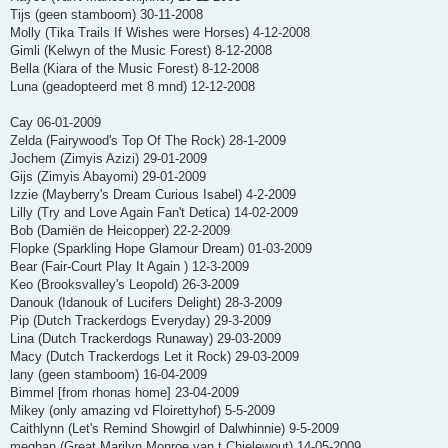
Tijs (geen stamboom) 30-11-2008
Molly (Tika Trails If Wishes were Horses) 4-12-2008
Gimli (Kelwyn of the Music Forest) 8-12-2008
Bella (Kiara of the Music Forest) 8-12-2008
Luna (geadopteerd met 8 mnd) 12-12-2008
Cay 06-01-2009
Zelda (Fairywood's Top Of The Rock) 28-1-2009
Jochem (Zimyis Azizi) 29-01-2009
Gijs (Zimyis Abayomi) 29-01-2009
Izzie (Mayberry's Dream Curious Isabel) 4-2-2009
Lilly (Try and Love Again Fan't Detica) 14-02-2009
Bob (Damiën de Heicopper) 22-2-2009
Flopke (Sparkling Hope Glamour Dream) 01-03-2009
Bear (Fair-Court Play It Again ) 12-3-2009
Keo (Brooksvalley's Leopold) 26-3-2009
Danouk (Idanouk of Lucifers Delight) 28-3-2009
Pip (Dutch Trackerdogs Everyday) 29-3-2009
Lina (Dutch Trackerdogs Runaway) 29-03-2009
Macy (Dutch Trackerdogs Let it Rock) 29-03-2009
lany (geen stamboom) 16-04-2009
Bimmel [from rhonas home] 23-04-2009
Mikey (only amazing vd Floirettyhof) 5-5-2009
Caithlynn (Let's Remind Showgirl of Dalwhinnie) 9-5-2009
meghan (Great Marilyn Monroe van t Chielewout) 14-05-2009