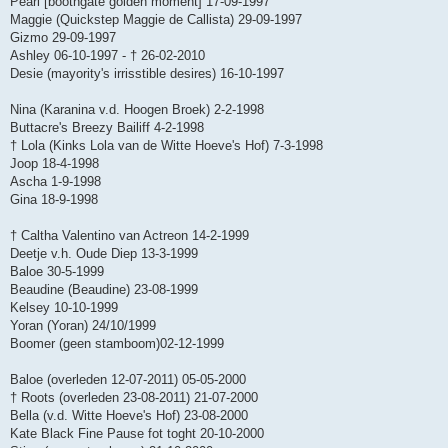
Pearl [boothgate golden moment] 17-09-1997
Maggie (Quickstep Maggie de Callista) 29-09-1997
Gizmo 29-09-1997
Ashley 06-10-1997 - † 26-02-2010
Desie (mayority's irrisstible desires) 16-10-1997
Nina (Karanina v.d. Hoogen Broek) 2-2-1998
Buttacre's Breezy Bailiff 4-2-1998
† Lola (Kinks Lola van de Witte Hoeve's Hof) 7-3-1998
Joop 18-4-1998
Ascha 1-9-1998
Gina 18-9-1998
† Caltha Valentino van Actreon 14-2-1999
Deetje v.h. Oude Diep 13-3-1999
Baloe 30-5-1999
Beaudine (Beaudine) 23-08-1999
Kelsey 10-10-1999
Yoran (Yoran) 24/10/1999
Boomer (geen stamboom)02-12-1999
Baloe (overleden 12-07-2011) 05-05-2000
† Roots (overleden 23-08-2011) 21-07-2000
Bella (v.d. Witte Hoeve's Hof) 23-08-2000
Kate Black Fine Pause fot toght 20-10-2000