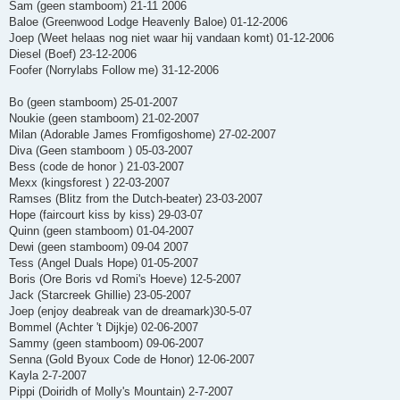
Sam (geen stamboom) 21-11 2006
Baloe (Greenwood Lodge Heavenly Baloe) 01-12-2006
Joep (Weet helaas nog niet waar hij vandaan komt) 01-12-2006
Diesel (Boef) 23-12-2006
Foofer (Norrylabs Follow me) 31-12-2006
Bo (geen stamboom) 25-01-2007
Noukie (geen stamboom) 21-02-2007
Milan (Adorable James Fromfigoshome) 27-02-2007
Diva (Geen stamboom ) 05-03-2007
Bess (code de honor ) 21-03-2007
Mexx (kingsforest ) 22-03-2007
Ramses (Blitz from the Dutch-beater) 23-03-2007
Hope (faircourt kiss by kiss) 29-03-07
Quinn (geen stamboom) 01-04-2007
Dewi (geen stamboom) 09-04 2007
Tess (Angel Duals Hope) 01-05-2007
Boris (Ore Boris vd Romi's Hoeve) 12-5-2007
Jack (Starcreek Ghillie) 23-05-2007
Joep (enjoy deabreak van de dreamark)30-5-07
Bommel (Achter 't Dijkje) 02-06-2007
Sammy (geen stamboom) 09-06-2007
Senna (Gold Byoux Code de Honor) 12-06-2007
Kayla 2-7-2007
Pippi (Doiridh of Molly's Mountain) 2-7-2007