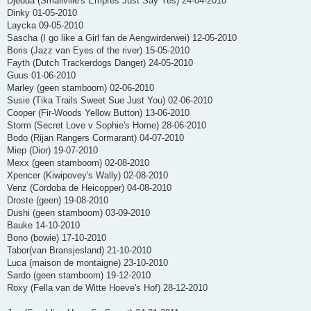
Djedda (Smallville's Empres Just Say Yes) 24-04-2010
Dinky 01-05-2010
Laycka 09-05-2010
Sascha (I go like a Girl fan de Aengwirderwei) 12-05-2010
Boris (Jazz van Eyes of the river) 15-05-2010
Fayth (Dutch Trackerdogs Danger) 24-05-2010
Guus 01-06-2010
Marley (geen stamboom) 02-06-2010
Susie (Tika Trails Sweet Sue Just You) 02-06-2010
Cooper (Fir-Woods Yellow Button) 13-06-2010
Storm (Secret Love v Sophie's Home) 28-06-2010
Bodo (Rijan Rangers Cormarant) 04-07-2010
Miep (Dior) 19-07-2010
Mexx (geen stamboom) 02-08-2010
Xpencer (Kiwipovey's Wally) 02-08-2010
Venz (Cordoba de Heicopper) 04-08-2010
Droste (geen) 19-08-2010
Dushi (geen stamboom) 03-09-2010
Bauke 14-10-2010
Bono (bowie) 17-10-2010
Tabor(van Bransjesland) 21-10-2010
Luca (maison de montaigne) 23-10-2010
Sardo (geen stamboom) 19-12-2010
Roxy (Fella van de Witte Hoeve's Hof) 28-12-2010