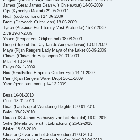
James (Great James Dean v. 't Chielewout) 14-05-2009
Gijs (Kyndalyn Mozart) 29-05-2009 '
Noah (code de honor) 14-06-2009
Bram (Fir-woods Guitar Man) 18-06-2009
Tyson (Precious For Eternity Vast Pretender) 15-07-2009
Ziva 19-07-2009
Yosca (Pepper van Odijkershof) 08-08-2009
Brego (Hero of the Day fan de Aengwirderwei) 10-08-2009
Maya (Rijan Rangers Lady Maya of the Lake) 06-09-2009
Chivas (Chivas de Heijcopper) 20-09-2009
Mila 14-10-2009
Fallyn 09-11-2009
Noa (Smallvilles Empress Golden Eye) 14-11-2009
Pien (Rijan Rangers Water Drop) 26-11-2009
Yana (geen stamboom) 14-12-2009
Busa 16-01-2010
Guus 18-01-2010
Beau (hands up of Wundering Heights ) 30-01-2010
Balou 08-02-2010
Doran (DS James Hathaway van het Haesdal) 16-02-2010
Sofie (Merels Sofie uit 't Labradorium) 26-02-2010
Blaize 18-03-2010
Chester (Oliver van het Jodenvonder) 31-03-2010