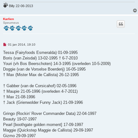
z
e
Billy 22-06-2013
n
b
e
Karlien
r
Speurneus
i
c
h
t
O
01 jan 2014, 19:10
n
g
Tessa (Fairyfoods Esmeralda) 01-09-1995
e
Boris (van Zeisdal) 13-02-1995 † 6-7-2010
l
e
Youri (vh Bos Beerschoten) 14-3-1995 (overleden 10-5-2009)
z
Doggie (van de Vorselse Boerderij) 16-05-1995
e
n
† Max (Mister Max de Callista) 26-12-1995
b
e
r
† Gabber (van de Corsicahof) 02-05-1996
i
† Maupie 21-05-1996 (overleden 4-7-2011)
c
h
† Max 21-08-1996
t
† Jack (Grienwolder Funny Jack) 21-09-1996
Gringo (Rockin' Rover Commander Data) 22-04-1997
Beauty 19-07-1997
Pearl [boothgate golden moment] 17-09-1997
Maggie (Quickstep Maggie de Callista) 29-09-1997
Gizmo 29-09-1997