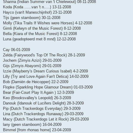
Shanna (Indian Summer van 't Chielewout) 08-11-2008
Koda (Koda ......van 't n.....) 13-11-2008
Hayco (van't Maneschijnhof) 23-11-2008
Tijs (geen stamboom) 30-11-2008
Molly (Tika Trails If Wishes were Horses) 4-12-2008
Gimli (Kelwyn of the Music Forest) 8-12-2008
Bella (Kiara of the Music Forest) 8-12-2008
Luna (geadopteerd met 8 mnd) 12-12-2008
Cay 06-01-2009
Zelda (Fairywood's Top Of The Rock) 28-1-2009
Jochem (Zimyis Azizi) 29-01-2009
Gijs (Zimyis Abayomi) 29-01-2009
Izzie (Mayberry's Dream Curious Isabel) 4-2-2009
Lilly (Try and Love Again Fan't Detica) 14-02-2009
Bob (Damiën de Heicopper) 22-2-2009
Flopke (Sparkling Hope Glamour Dream) 01-03-2009
Bear (Fair-Court Play It Again ) 12-3-2009
Keo (Brooksvalley's Leopold) 26-3-2009
Danouk (Idanouk of Lucifers Delight) 28-3-2009
Pip (Dutch Trackerdogs Everyday) 29-3-2009
Lina (Dutch Trackerdogs Runaway) 29-03-2009
Macy (Dutch Trackerdogs Let it Rock) 29-03-2009
lany (geen stamboom) 16-04-2009
Bimmel [from rhonas home] 23-04-2009