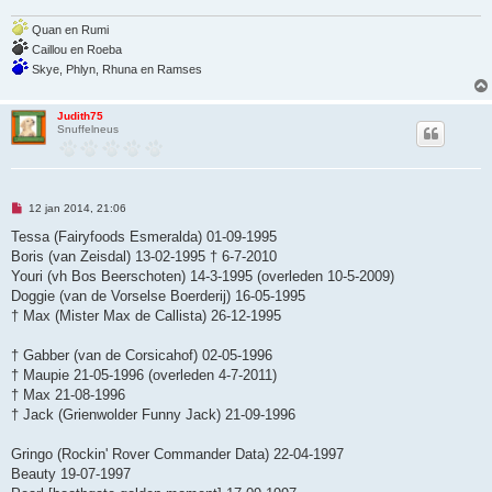
Quan en Rumi
Caillou en Roeba
Skye, Phlyn, Rhuna en Ramses
Judith75
Snuffelneus
O
12 jan 2014, 21:06
n
g
Tessa (Fairyfoods Esmeralda) 01-09-1995
e
Boris (van Zeisdal) 13-02-1995 † 6-7-2010
l
e
Youri (vh Bos Beerschoten) 14-3-1995 (overleden 10-5-2009)
z
Doggie (van de Vorselse Boerderij) 16-05-1995
e
n
† Max (Mister Max de Callista) 26-12-1995
b
e
r
† Gabber (van de Corsicahof) 02-05-1996
i
† Maupie 21-05-1996 (overleden 4-7-2011)
c
h
† Max 21-08-1996
t
† Jack (Grienwolder Funny Jack) 21-09-1996
Gringo (Rockin' Rover Commander Data) 22-04-1997
Beauty 19-07-1997