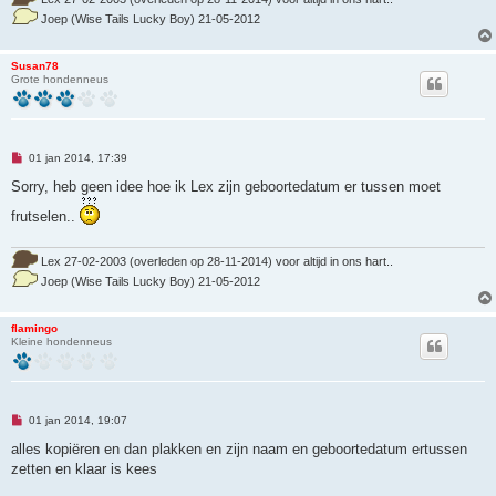
n
Joep (Wise Tails Lucky Boy) 21-05-2012
b
e
r
i
Susan78
c
Grote hondenneus
h
t
O
01 jan 2014, 17:39
n
g
Sorry, heb geen idee hoe ik Lex zijn geboortedatum er tussen moet
e
l
frutselen..
e
z
e
Lex 27-02-2003 (overleden op 28-11-2014) voor altijd in ons hart..
n
b
Joep (Wise Tails Lucky Boy) 21-05-2012
e
r
i
flamingo
c
Kleine hondenneus
h
t
O
01 jan 2014, 19:07
n
g
alles kopiëren en dan plakken en zijn naam en geboortedatum ertussen
e
zetten en klaar is kees
l
e