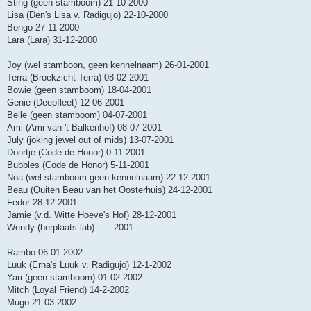
Sting (geen stamboom) 21-10-2000
Lisa (Den's Lisa v. Radigujo) 22-10-2000
Bongo 27-11-2000
Lara (Lara) 31-12-2000
Joy (wel stamboon, geen kennelnaam) 26-01-2001
Terra (Broekzicht Terra) 08-02-2001
Bowie (geen stamboom) 18-04-2001
Genie (Deepfleet) 12-06-2001
Belle (geen stamboom) 04-07-2001
Ami (Ami van 't Balkenhof) 08-07-2001
July (joking jewel out of mids) 13-07-2001
Doortje (Code de Honor) 0-11-2001
Bubbles (Code de Honor) 5-11-2001
Noa (wel stamboom geen kennelnaam) 22-12-2001
Beau (Quiten Beau van het Oosterhuis) 24-12-2001
Fedor 28-12-2001
Jamie (v.d. Witte Hoeve's Hof) 28-12-2001
Wendy (herplaats lab) ..-..-2001
Rambo 06-01-2002
Luuk (Erna's Luuk v. Radigujo) 12-1-2002
Yari (geen stamboom) 01-02-2002
Mitch (Loyal Friend) 14-2-2002
Mugo 21-03-2002