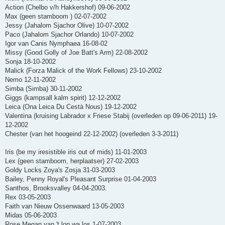
Action (Chelbo v/h Hakkershof) 09-06-2002
Max (geen stamboom ) 02-07-2002
Jessy (Jahalom Sjachor Olive) 10-07-2002
Paco (Jahalom Sjachor Orlando) 10-07-2002
Igor van Canis Nymphaea 16-08-02
Missy (Good Golly of Joe Batt's Arm) 22-08-2002
Sonja 18-10-2002
Malick (Forza Malick of the Work Fellows) 23-10-2002
Nemo 12-11-2002
Simba (Simba) 30-11-2002
Giggs (kampsall kalm spirit) 12-12-2002
Leica (Ona Leica Du Cestà Nous) 19-12-2002
Valentina (kruising Labrador x Friese Stabij (overleden op 09-06-2011) 19-
12-2002
Chester (van het hoogeind 22-12-2002) (overleden 3-3-2011)
Iris (be my iresistible iris out of mids) 11-01-2003
Lex (geen stamboom, herplaatser) 27-02-2003
Goldy Locks Zoya's Zosja 31-03-2003
Bailey, Penny Royal's Pleasant Surprise 01-04-2003
Santhos, Brooksvalley 04-04-2003.
Rex 03-05-2003
Faith van Nieuw Ossenwaard 13-05-2003
Midas 05-06-2003
Rose Megan van 't lop wa los 1-07-2003