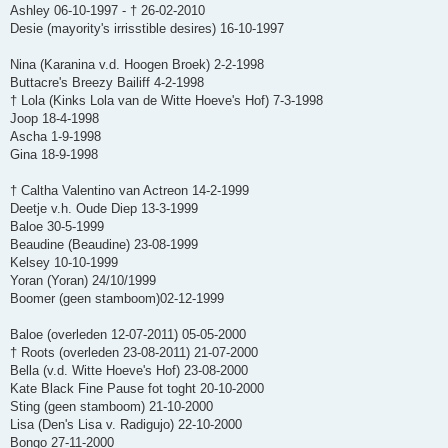
Ashley 06-10-1997 - † 26-02-2010
Desie (mayority's irrisstible desires) 16-10-1997
Nina (Karanina v.d. Hoogen Broek) 2-2-1998
Buttacre's Breezy Bailiff 4-2-1998
† Lola (Kinks Lola van de Witte Hoeve's Hof) 7-3-1998
Joop 18-4-1998
Ascha 1-9-1998
Gina 18-9-1998
† Caltha Valentino van Actreon 14-2-1999
Deetje v.h. Oude Diep 13-3-1999
Baloe 30-5-1999
Beaudine (Beaudine) 23-08-1999
Kelsey 10-10-1999
Yoran (Yoran) 24/10/1999
Boomer (geen stamboom)02-12-1999
Baloe (overleden 12-07-2011) 05-05-2000
† Roots (overleden 23-08-2011) 21-07-2000
Bella (v.d. Witte Hoeve's Hof) 23-08-2000
Kate Black Fine Pause fot toght 20-10-2000
Sting (geen stamboom) 21-10-2000
Lisa (Den's Lisa v. Radigujo) 22-10-2000
Bongo 27-11-2000