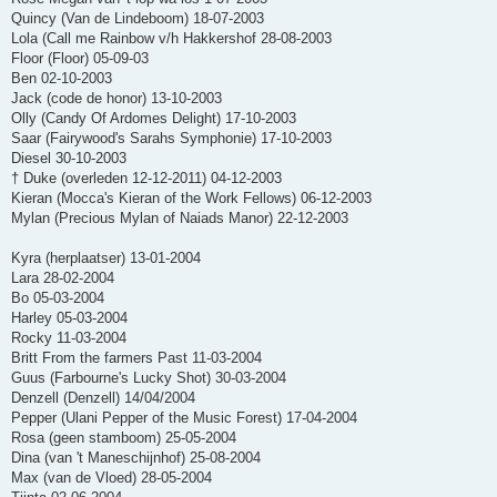
Quincy (Van de Lindeboom) 18-07-2003
Lola (Call me Rainbow v/h Hakkershof 28-08-2003
Floor (Floor) 05-09-03
Ben 02-10-2003
Jack (code de honor) 13-10-2003
Olly (Candy Of Ardomes Delight) 17-10-2003
Saar (Fairywood's Sarahs Symphonie) 17-10-2003
Diesel 30-10-2003
† Duke (overleden 12-12-2011) 04-12-2003
Kieran (Mocca's Kieran of the Work Fellows) 06-12-2003
Mylan (Precious Mylan of Naiads Manor) 22-12-2003
Kyra (herplaatser) 13-01-2004
Lara 28-02-2004
Bo 05-03-2004
Harley 05-03-2004
Rocky 11-03-2004
Britt From the farmers Past 11-03-2004
Guus (Farbourne's Lucky Shot) 30-03-2004
Denzell (Denzell) 14/04/2004
Pepper (Ulani Pepper of the Music Forest) 17-04-2004
Rosa (geen stamboom) 25-05-2004
Dina (van 't Maneschijnhof) 25-08-2004
Max (van de Vloed) 28-05-2004