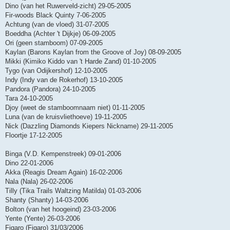
Dino (van het Ruwerveld-zicht) 29-05-2005
Fir-woods Black Quinty 7-06-2005
Achtung (van de vloed) 31-07-2005
Boeddha (Achter 't Dijkje) 06-09-2005
Ori (geen stamboom) 07-09-2005
Kaylan (Barons Kaylan from the Groove of Joy) 08-09-2005
Mikki (Kimiko Kiddo van 't Harde Zand) 01-10-2005
Tygo (van Odijkershof) 12-10-2005
Indy (Indy van de Rokerhof) 13-10-2005
Pandora (Pandora) 24-10-2005
Tara 24-10-2005
Djoy (weet de stamboomnaam niet) 01-11-2005
Luna (van de kruisvliethoeve) 19-11-2005
Nick (Dazzling Diamonds Kiepers Nickname) 29-11-2005
Floortje 17-12-2005
Binga (V.D. Kempenstreek) 09-01-2006
Dino 22-01-2006
Akka (Reagis Dream Again) 16-02-2006
Nala (Nala) 26-02-2006
Tilly (Tika Trails Waltzing Matilda) 01-03-2006
Shanty (Shanty) 14-03-2006
Bolton (van het hoogeind) 23-03-2006
Yente (Yente) 26-03-2006
Figaro (Figaro) 31/03/2006