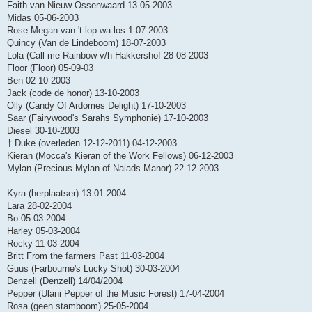
Faith van Nieuw Ossenwaard 13-05-2003
Midas 05-06-2003
Rose Megan van 't lop wa los 1-07-2003
Quincy (Van de Lindeboom) 18-07-2003
Lola (Call me Rainbow v/h Hakkershof 28-08-2003
Floor (Floor) 05-09-03
Ben 02-10-2003
Jack (code de honor) 13-10-2003
Olly (Candy Of Ardomes Delight) 17-10-2003
Saar (Fairywood's Sarahs Symphonie) 17-10-2003
Diesel 30-10-2003
† Duke (overleden 12-12-2011) 04-12-2003
Kieran (Mocca's Kieran of the Work Fellows) 06-12-2003
Mylan (Precious Mylan of Naiads Manor) 22-12-2003
Kyra (herplaatser) 13-01-2004
Lara 28-02-2004
Bo 05-03-2004
Harley 05-03-2004
Rocky 11-03-2004
Britt From the farmers Past 11-03-2004
Guus (Farbourne's Lucky Shot) 30-03-2004
Denzell (Denzell) 14/04/2004
Pepper (Ulani Pepper of the Music Forest) 17-04-2004
Rosa (geen stamboom) 25-05-2004