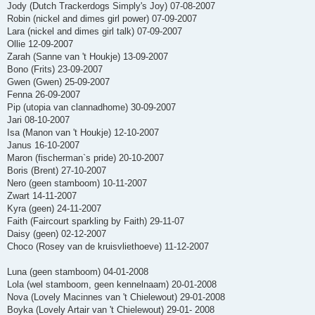
Jody (Dutch Trackerdogs Simply's Joy) 07-08-2007
Robin (nickel and dimes girl power) 07-09-2007
Lara (nickel and dimes girl talk) 07-09-2007
Ollie 12-09-2007
Zarah (Sanne van 't Houkje) 13-09-2007
Bono (Frits) 23-09-2007
Gwen (Gwen) 25-09-2007
Fenna 26-09-2007
Pip (utopia van clannadhome) 30-09-2007
Jari 08-10-2007
Isa (Manon van 't Houkje) 12-10-2007
Janus 16-10-2007
Maron (fischerman`s pride) 20-10-2007
Boris (Brent) 27-10-2007
Nero (geen stamboom) 10-11-2007
Zwart 14-11-2007
Kyra (geen) 24-11-2007
Faith (Faircourt sparkling by Faith) 29-11-07
Daisy (geen) 02-12-2007
Choco (Rosey van de kruisvliethoeve) 11-12-2007
Luna (geen stamboom) 04-01-2008
Lola (wel stamboom, geen kennelnaam) 20-01-2008
Nova (Lovely Macinnes van 't Chielewout) 29-01-2008
Boyka (Lovely Artair van 't Chielewout) 29-01- 2008