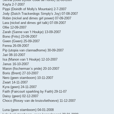
Kayla 2-7-2007
Pippi (Doiridh of Molly's Mountain) 2-7-2007
Jody (Dutch Trackerdogs Simply's Joy) 07-08-2007
Robin (nickel and dimes girl power) 07-09-2007
Lara (nickel and dimes girl talk) 07-09-2007
Ollie 12-09-2007
Zarah (Sanne van 't Houkje) 13-09-2007
Bono (Frits) 23-09-2007
Gwen (Gwen) 25-09-2007
Fenna 26-09-2007
Pip (utopia van clannadhome) 30-09-2007
Jari 08-10-2007
Isa (Manon van 't Houkje) 12-10-2007
Janus 16-10-2007
Maron (fischerman`s pride) 20-10-2007
Boris (Brent) 27-10-2007
Nero (geen stamboom) 10-11-2007
Zwart 14-11-2007
Kyra (geen) 24-11-2007
Faith (Faircourt sparkling by Faith) 29-11-07
Daisy (geen) 02-12-2007
Choco (Rosey van de kruisvliethoeve) 11-12-2007
Luna (geen stamboom) 04-01-2008