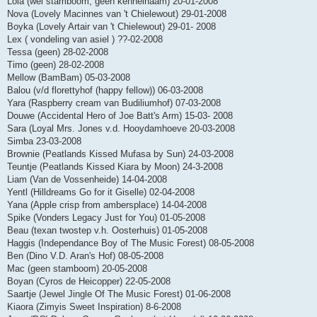
Lola (wel stamboom, geen kennelnaam) 20-01-2008
Nova (Lovely Macinnes van 't Chielewout) 29-01-2008
Boyka (Lovely Artair van 't Chielewout) 29-01- 2008
Lex ( vondeling van asiel ) ??-02-2008
Tessa (geen) 28-02-2008
Timo (geen) 28-02-2008
Mellow (BamBam) 05-03-2008
Balou (v/d florettyhof (happy fellow)) 06-03-2008
Yara (Raspberry cream van Budiliumhof) 07-03-2008
Douwe (Accidental Hero of Joe Batt's Arm) 15-03- 2008
Sara (Loyal Mrs. Jones v.d. Hooydamhoeve 20-03-2008
Simba 23-03-2008
Brownie (Peatlands Kissed Mufasa by Sun) 24-03-2008
Teuntje (Peatlands Kissed Kiara by Moon) 24-3-2008
Liam (Van de Vossenheide) 14-04-2008
Yentl (Hilldreams Go for it Giselle) 02-04-2008
Yana (Apple crisp from ambersplace) 14-04-2008
Spike (Vonders Legacy Just for You) 01-05-2008
Beau (texan twostep v.h. Oosterhuis) 01-05-2008
Haggis (Independance Boy of The Music Forest) 08-05-2008
Ben (Dino V.D. Aran's Hof) 08-05-2008
Mac (geen stamboom) 20-05-2008
Boyan (Cyros de Heicopper) 22-05-2008
Saartje (Jewel Jingle Of The Music Forest) 01-06-2008
Kiaora (Zimyis Sweet Inspiration) 8-6-2008