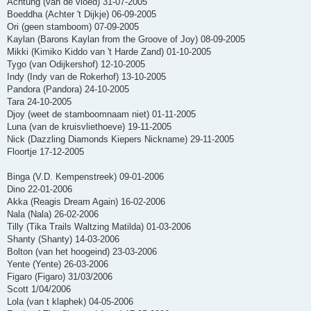
Achtung (van de vloed) 31-07-2005
Boeddha (Achter 't Dijkje) 06-09-2005
Ori (geen stamboom) 07-09-2005
Kaylan (Barons Kaylan from the Groove of Joy) 08-09-2005
Mikki (Kimiko Kiddo van 't Harde Zand) 01-10-2005
Tygo (van Odijkershof) 12-10-2005
Indy (Indy van de Rokerhof) 13-10-2005
Pandora (Pandora) 24-10-2005
Tara 24-10-2005
Djoy (weet de stamboomnaam niet) 01-11-2005
Luna (van de kruisvliethoeve) 19-11-2005
Nick (Dazzling Diamonds Kiepers Nickname) 29-11-2005
Floortje 17-12-2005
Binga (V.D. Kempenstreek) 09-01-2006
Dino 22-01-2006
Akka (Reagis Dream Again) 16-02-2006
Nala (Nala) 26-02-2006
Tilly (Tika Trails Waltzing Matilda) 01-03-2006
Shanty (Shanty) 14-03-2006
Bolton (van het hoogeind) 23-03-2006
Yente (Yente) 26-03-2006
Figaro (Figaro) 31/03/2006
Scott 1/04/2006
Lola (van t klaphek) 04-05-2006