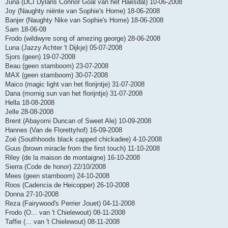
Juna (DCI Dylans Connor Goal van het Haesdal) 10-06-2008
Joy (Naughty niënte van Sophie's Home) 18-06-2008
Banjer (Naughty Nike van Sophie's Home) 18-06-2008
Sam 18-06-08
Frodo (wildwyre song of amezing george) 28-06-2008
Luna (Jazzy Achter 't Dijkje) 05-07-2008
Sjors (geen) 19-07-2008
Beau (geen stamboom) 23-07-2008
MAX (geen stamboom) 30-07-2008
Maico (magic light van het florijntje) 31-07-2008
Dana (mornig sun van het florijntje) 31-07-2008
Hella 18-08-2008
Jelle 28-08-2008
Brent (Abayomi Duncan of Sweet Ale) 10-09-2008
Hannes (Van de Florettyhof) 16-09-2008
Zoë (Southhoods black capped chickadee) 4-10-2008
Guus (brown miracle from the first touch) 11-10-2008
Riley (de la maison de montaigne) 16-10-2008
Sierra (Code de honor) 22/10/2008
Mees (geen stamboom) 24-10-2008
Roos (Cadencia de Heicopper) 26-10-2008
Donna 27-10-2008
Reza (Fairywood's Perrier Jouet) 04-11-2008
Frodo (O... van 't Chielewout) 08-11-2008
Taffie (... van 't Chielewout) 08-11-2008