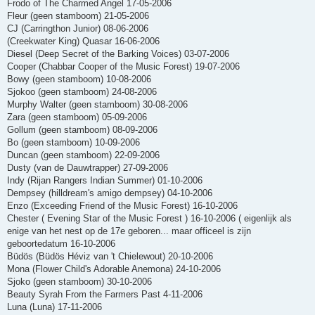
Frodo of The Charmed Angel 17-05-2006
Fleur (geen stamboom) 21-05-2006
CJ (Carringthon Junior) 08-06-2006
(Creekwater King) Quasar 16-06-2006
Diesel (Deep Secret of the Barking Voices) 03-07-2006
Cooper (Chabbar Cooper of the Music Forest) 19-07-2006
Bowy (geen stamboom) 10-08-2006
Sjokoo (geen stamboom) 24-08-2006
Murphy Walter (geen stamboom) 30-08-2006
Zara (geen stamboom) 05-09-2006
Gollum (geen stamboom) 08-09-2006
Bo (geen stamboom) 10-09-2006
Duncan (geen stamboom) 22-09-2006
Dusty (van de Dauwtrapper) 27-09-2006
Indy (Rijan Rangers Indian Summer) 01-10-2006
Dempsey (hilldream's amigo dempsey) 04-10-2006
Enzo (Exceeding Friend of the Music Forest) 16-10-2006
Chester ( Evening Star of the Music Forest ) 16-10-2006 ( eigenlijk als
enige van het nest op de 17e geboren... maar officeel is zijn
geboortedatum 16-10-2006
Büdös (Büdös Héviz van 't Chielewout) 20-10-2006
Mona (Flower Child's Adorable Anemona) 24-10-2006
Sjoko (geen stamboom) 30-10-2006
Beauty Syrah From the Farmers Past 4-11-2006
Luna (Luna) 17-11-2006