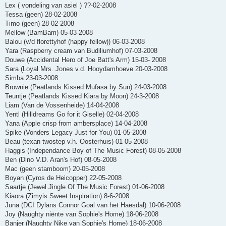
Lex ( vondeling van asiel ) ??-02-2008
Tessa (geen) 28-02-2008
Timo (geen) 28-02-2008
Mellow (BamBam) 05-03-2008
Balou (v/d florettyhof (happy fellow)) 06-03-2008
Yara (Raspberry cream van Budiliumhof) 07-03-2008
Douwe (Accidental Hero of Joe Batt's Arm) 15-03- 2008
Sara (Loyal Mrs. Jones v.d. Hooydamhoeve 20-03-2008
Simba 23-03-2008
Brownie (Peatlands Kissed Mufasa by Sun) 24-03-2008
Teuntje (Peatlands Kissed Kiara by Moon) 24-3-2008
Liam (Van de Vossenheide) 14-04-2008
Yentl (Hilldreams Go for it Giselle) 02-04-2008
Yana (Apple crisp from ambersplace) 14-04-2008
Spike (Vonders Legacy Just for You) 01-05-2008
Beau (texan twostep v.h. Oosterhuis) 01-05-2008
Haggis (Independance Boy of The Music Forest) 08-05-2008
Ben (Dino V.D. Aran's Hof) 08-05-2008
Mac (geen stamboom) 20-05-2008
Boyan (Cyros de Heicopper) 22-05-2008
Saartje (Jewel Jingle Of The Music Forest) 01-06-2008
Kiaora (Zimyis Sweet Inspiration) 8-6-2008
Juna (DCI Dylans Connor Goal van het Haesdal) 10-06-2008
Joy (Naughty niënte van Sophie's Home) 18-06-2008
Banjer (Naughty Nike van Sophie's Home) 18-06-2008