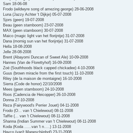
Sam 18-06-08
Frodo (wildwyre song of amezing george) 28-06-2008
Luna (Jazzy Achter 't Dijkje) 05-07-2008
Sjors (geen) 19-07-2008
Beau (geen stamboom) 23-07-2008
MAX (geen stamboom) 30-07-2008
Maico (magic light van het florijntje) 31-07-2008
Dana (mornig sun van het florijntje) 31-07-2008
Hella 18-08-2008
Jelle 28-08-2008
Brent (Abayomi Duncan of Sweet Ale) 10-09-2008
Hannes (Van de Florettyhof) 16-09-2008
Zoë (Southhoods black capped chickadee) 4-10-2008
Guus (brown miracle from the first touch) 11-10-2008
Riley (de la maison de montaigne) 16-10-2008
Sierra (Code de honor) 22/10/2008
Mees (geen stamboom) 24-10-2008
Roos (Cadencia de Heicopper) 26-10-2008
Donna 27-10-2008
Reza (Fairywood's Perrier Jouet) 04-11-2008
Frodo (O... van 't Chielewout) 08-11-2008
Taffie (... van 't Chielewout) 08-11-2008
Shanna (Indian Summer van 't Chielewout) 08-11-2008
Koda (Koda ......van 't n.....) 13-11-2008
Hayco (van't Maneschijnhof) 23-11-2008