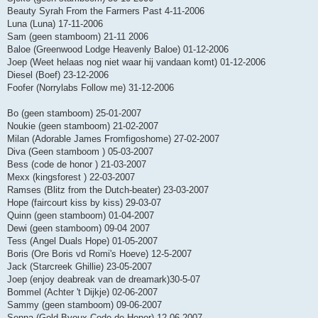
Beauty Syrah From the Farmers Past 4-11-2006
Luna (Luna) 17-11-2006
Sam (geen stamboom) 21-11 2006
Baloe (Greenwood Lodge Heavenly Baloe) 01-12-2006
Joep (Weet helaas nog niet waar hij vandaan komt) 01-12-2006
Diesel (Boef) 23-12-2006
Foofer (Norrylabs Follow me) 31-12-2006
Bo (geen stamboom) 25-01-2007
Noukie (geen stamboom) 21-02-2007
Milan (Adorable James Fromfigoshome) 27-02-2007
Diva (Geen stamboom ) 05-03-2007
Bess (code de honor ) 21-03-2007
Mexx (kingsforest ) 22-03-2007
Ramses (Blitz from the Dutch-beater) 23-03-2007
Hope (faircourt kiss by kiss) 29-03-07
Quinn (geen stamboom) 01-04-2007
Dewi (geen stamboom) 09-04 2007
Tess (Angel Duals Hope) 01-05-2007
Boris (Ore Boris vd Romi's Hoeve) 12-5-2007
Jack (Starcreek Ghillie) 23-05-2007
Joep (enjoy deabreak van de dreamark)30-5-07
Bommel (Achter 't Dijkje) 02-06-2007
Sammy (geen stamboom) 09-06-2007
Senna (Gold Byoux Code de Honor) 12-06-2007