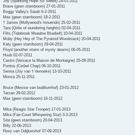
Joy (Sparkling Hope So Sweet) 24-01-2011
Brave (geen stamboom) 27-01-2011
Boggy Valley's Sarah 6-2-2011
Max (geen stamboom) 18-2-2011
† James (Mollywood's Innuendo) 25-02-2011
Tara (Qirlie of wundering heights) 02-04-2011
Flits (Tidebrook Meadow Bluebell) 10-04-2011
Moby (Hey Hey of The Pyramid Woodstack) 20-04-2011
Katy (geen stamboom) 29-04-2011
Floyd (another storm of mysty deams) 06-05-2011
Huub 02-07-2011
Castro (Versace la Maison de Montaigne) 25-08-2011
Pontus (Cerbel Chap) 06-10-2011
Senna (Joy van 't Venneke) 13-10-2011
Monza 25-11-2011
Bruce (Messie van budiliumhof) 23-01-2012
Tarzan 29-02-2012
Max (geen stamboom) 16-11-2012
Mika (Reagis Star Trooper) 17-01-2013
Mika (Fair-Court Whispering Star) 3-3-2013
Sita (geen stamboom) 20-04-2013
Billy 22-06-2013
Roxy van Odijkershof 07-09-2013