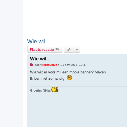
Wie wil..
Plaats reactie
Wie wil..
O
door
NikitaShiva
»
01 nov 2017, 10:37
n
g
Wie wilt er voor mij een mooie banner? Maken
e
Ik ben niet zo handig.
l
e
z
e
Groetjes Nikita
n
b
e
r
i
c
h
t