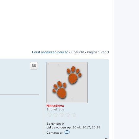
Eerst ongelezen bericht
• 1 bericht • Pagina
1
van
1
NikitaShiva
Snuffelneus
Berichten:
9
Lid geworden op:
16 okt 2017, 20:28
C
Contacteer:
o
n