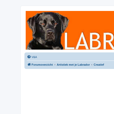
Labradorforum
Het gezelligste Labradorforum van Nederland en België!
V&A
Forumoverzicht
Artistiek met je Labrador
Creatief