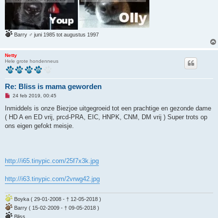
Barry ♂ juni 1985 tot augustus 1997
Netty
Hele grote hondenneus
Re: Bliss is mama geworden
O
24 feb 2019, 00:45
n
g
Inmiddels is onze Biezjoe uitgegroeid tot een prachtige en gezonde dame
e
( HD A en ED vrij, prcd-PRA, EIC, HNPK, CNM, DM vrij ) Super trots op
l
e
ons eigen gefokt meisje.
z
e
n
b
e
r
http://i65.tinypic.com/25f7x3k.jpg
i
c
h
http://i63.tinypic.com/2vrwg42.jpg
t
Boyka ( 29-01-2008 - † 12-05-2018 )
Barry ( 15-02-2009 - † 09-05-2018 )
Bliss