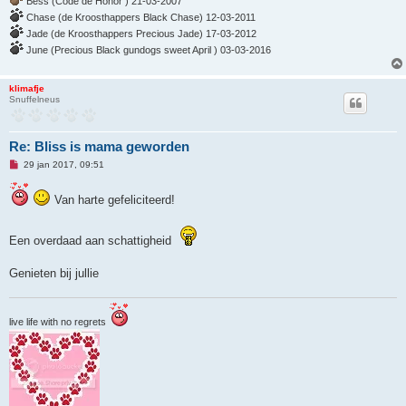
Bess (Code de Honor ) 21-03-2007
i
c
Chase (de Kroosthappers Black Chase) 12-03-2011
h
Jade (de Kroosthappers Precious Jade) 17-03-2012
t
June (Precious Black gundogs sweet April ) 03-03-2016
klimafje
Snuffelneus
Re: Bliss is mama geworden
O
29 jan 2017, 09:51
n
g
e
Van harte gefeliciteerd!
l
e
z
Een overdaad aan schattigheid
e
n
b
Genieten bij jullie
e
r
i
c
h
live life with no regrets
t