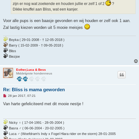
n
zijn er nog wat zoekende en houden jullie er zelf 1 of 2
?
b
Dikke knuffel aan Bliss, wat een kanjer.
e
r
i
Voor alle pups is een baasje gevonden en wij houden er zelf ook 1 aan.
c
h
Zal lastig kiezen worden uit 5 mooie meisjes
t
Boyka ( 29-01-2008 - † 12-05-2018 )
Barry ( 15-02-2009 - † 09-05-2018 )
Bliss
Biezjoe
Esther,Luca & Bess
Middelgrote hondenneus
Re: Bliss is mama geworden
O
28 jan 2017, 07:21
n
g
Van harte gefeliciteerd met dit mooie nestje !
e
l
e
z
e
Nicky ♀ ( 17-04-1991 - 28-05-2004 )
n
Basra ♂ ( 06-06-2004 - 20-02-2005 )
b
e
Luca ♂ (Woefdram's Indy x Fogel Hlara rider on the storm) 28-01-2005
r