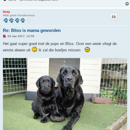
Netty
Hele grote hondenneus
Re: Bliss is mama geworden
O
03 mar 2017, 12:59
n
g
Het gaat super goed met de pups en Bliss. Over een week vliegt de
e
eerste alweer uit
ik zal die boefjes missen
l
e
z
e
n
b
e
r
i
c
h
t