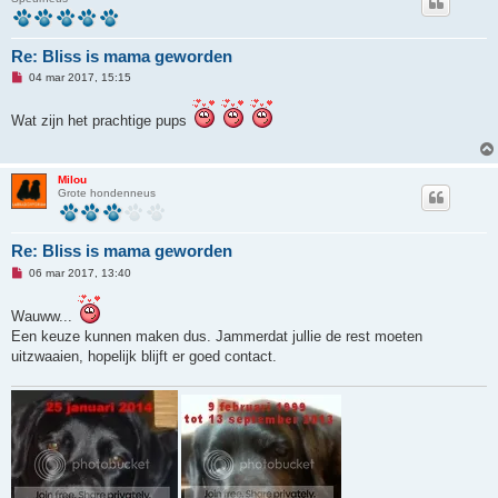
Re: Bliss is mama geworden
O
04 mar 2017, 15:15
n
g
e
Wat zijn het prachtige pups
l
e
z
e
Milou
n
Grote hondenneus
b
e
r
i
Re: Bliss is mama geworden
c
h
O
06 mar 2017, 13:40
t
n
g
e
Wauww...
l
Een keuze kunnen maken dus. Jammerdat jullie de rest moeten
e
z
uitzwaaien, hopelijk blijft er goed contact.
e
n
b
e
r
i
c
h
t