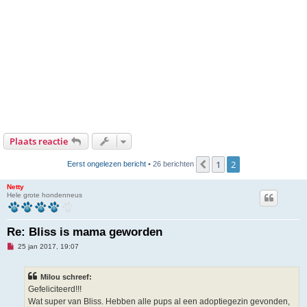
Plaats reactie
1
2
Vorige
Eerst ongelezen bericht
• 26 berichten
Netty
Hele grote hondenneus
Re: Bliss is mama geworden
O
25 jan 2017, 19:07
n
g
e
Milou schreef:
l
e
Gefeliciteerd!!!
z
Wat super van Bliss. Hebben alle pups al een adoptiegezin gevonden,
e