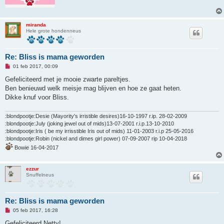
miranda
Hele grote hondenneus
Re: Bliss is mama geworden
O
01 feb 2017, 00:09
n
g
Gefeliciteerd met je mooie zwarte pareltjes.
e
Ben benieuwd welk meisje mag blijven en hoe ze gaat heten.
l
e
Dikke knuf voor Bliss.
z
e
n
:blondpootje:Desie (Mayority's irristible desires)16-10-1997 r.ip. 28-02-2009
b
:blondpootje:July (joking jewel out of mids)13-07-2001 r.i.p.13-10-2010
e
:blondpootje:Iris ( be my irrisstible Iris out of mids) 11-01-2003 r.i.p 25-05-2016
r
i
:blondpootje:Robin (nickel and dimes girl power) 07-09-2007 rip 10-04-2018
c
Bowie 16-04-2017
h
t
ezzur
Snuffelneus
Re: Bliss is mama geworden
O
05 feb 2017, 16:28
n
g
Gefeliciteerd Netty!