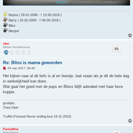
Boyka ( 29-01-2008 - † 12-05-2018 )
Barry ( 15-02-2009 - † 09-05-2018 )
Bliss
Biezjoe
ober
Kleine hondenneus
Re: Bliss is mama geworden
O
04 mar 2017, 09:40
n
g
Het kijken naar al dit liefs is al en feestje, laat staan als je dit de hele dag
e
in werkelijkheid kan doen.
l
e
Wat gaat het goed met de pups en Bless blijft adorabel met haar lieve
z
koppie.
e
n
b
groetjes,
e
r
Thea Ober
i
c
Truffel (Firwood Never ending love 19-11-2010)
h
t
FunnyNina
Speurneus