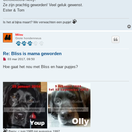
e
Ze zijn prachtig geworden! Veel geluk gewenst.
l
e
Ester & Tom
z
e
n
Is het al bijna maart? We verwachten een pupje!
b
e
r
i
Milou
c
Grote hondenneus
h
t
Re: Bliss is mama geworden
O
03 mar 2017, 09:50
n
g
Hoe gaat het nou met Bliss en haar pupjes?
e
l
e
z
e
n
b
e
r
i
c
h
t
Barry ♂ juni 1985 tot augustus 1997