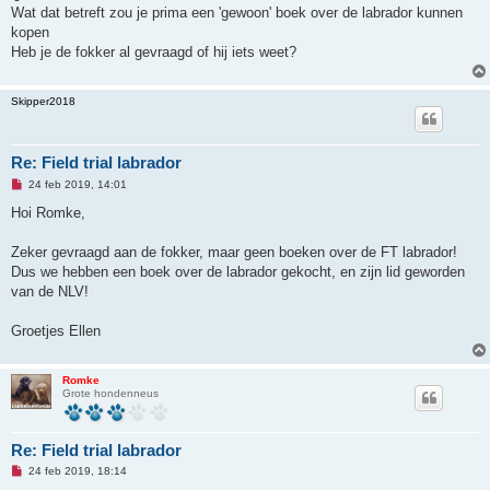
e
Wat dat betreft zou je prima een 'gewoon' boek over de labrador kunnen
z
kopen
e
n
Heb je de fokker al gevraagd of hij iets weet?
b
e
r
Skipper2018
i
c
h
t
Re: Field trial labrador
O
24 feb 2019, 14:01
n
g
Hoi Romke,
e
l
e
Zeker gevraagd aan de fokker, maar geen boeken over de FT labrador!
z
Dus we hebben een boek over de labrador gekocht, en zijn lid geworden
e
n
van de NLV!
b
e
r
Groetjes Ellen
i
c
h
t
Romke
Grote hondenneus
Re: Field trial labrador
O
24 feb 2019, 18:14
n