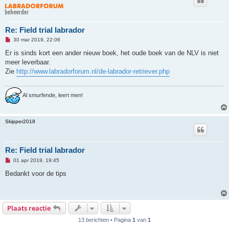
Re: Field trial labrador
O
30 mar 2019, 22:06
n
g
Er is sinds kort een ander nieuw boek, het oude boek van de NLV is niet
e
meer leverbaar.
l
e
Zie
http://www.labradorforum.nl/de-labrador-retriever.php
z
e
n
b
Al smurfende, leert men!
e
r
i
c
Skipper2018
h
t
Re: Field trial labrador
O
01 apr 2019, 19:45
n
g
Bedankt voor de tips
e
l
e
z
e
Plaats reactie
n
b
13 berichten • Pagina
1
van
1
e
r