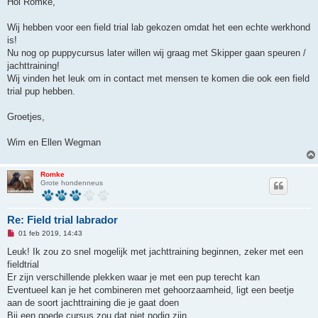
Hoi Romke,
e
l
e
Wij hebben voor een field trial lab gekozen omdat het een echte werkhond
z
is!
e
n
Nu nog op puppycursus later willen wij graag met Skipper gaan speuren /
b
jachttraining!
e
r
Wij vinden het leuk om in contact met mensen te komen die ook een field
i
trial pup hebben.
c
h
t
Groetjes,
Wim en Ellen Wegman
Romke
Grote hondenneus
Re: Field trial labrador
O
01 feb 2019, 14:43
n
g
Leuk! Ik zou zo snel mogelijk met jachttraining beginnen, zeker met een
e
fieldtrial
l
e
Er zijn verschillende plekken waar je met een pup terecht kan
z
Eventueel kan je het combineren met gehoorzaamheid, ligt een beetje
e
n
aan de soort jachttraining die je gaat doen
b
Bij een goede cursus zou dat niet nodig zijn
e