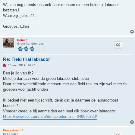
l
e
Wij zijn nog steeds op zoek naar mensen die een fieldtrial labrador
z
bezitten !
e
n
Waar zijn jullie ??..
b
e
r
Groetjes, Ellen
i
c
h
t
Romke
Grote hondenneus
Re: Field trial labrador
O
30 mar 2019, 14:46
n
g
Ben je lid van fb?
e
Meld je dan aan voor de groep labrador club nl/be
l
e
Daar zitten verschillende mensen met een field trial en zijn wel meer fb
z
groepen voor jachthonden
e
n
b
Ik bedoel niet een tijdschrijft, denk dat je daarmee de labradorpost
e
r
bedoelt?
i
Vroeger kreeg je bij aanmelden een heel dik boek over labradors:
c
h
https://www.bol.com/nl/p/de-labrador-re ... 049078720/
t
Knutselsmurf
Beheerder