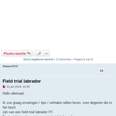
Plaats reactie
Eerst ongelezen bericht
• 13 berichten • Pagina
1
van
1
Skipper2018
Field trial labrador
O
31 jan 2019, 14:28
n
g
Hallo allemaal,
e
l
e
Ik zou graag ervaringen / tips / verhalen willen lezen, voor degenen die in
z
het bezit
e
n
zijn van een field trial labrador !!!!
b