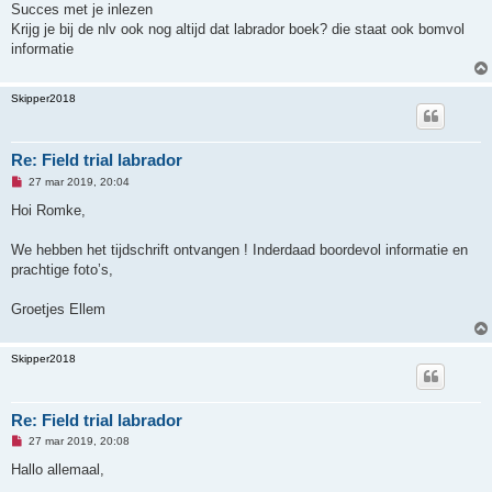
g
Succes met je inlezen
e
Krijg je bij de nlv ook nog altijd dat labrador boek? die staat ook bomvol
l
e
informatie
z
e
n
Skipper2018
b
e
r
i
c
Re: Field trial labrador
h
t
O
27 mar 2019, 20:04
n
g
Hoi Romke,
e
l
e
We hebben het tijdschrift ontvangen ! Inderdaad boordevol informatie en
z
prachtige foto’s,
e
n
b
Groetjes Ellem
e
r
i
c
Skipper2018
h
t
Re: Field trial labrador
O
27 mar 2019, 20:08
n
g
Hallo allemaal,
e