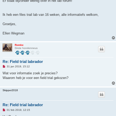
Er staat bijzonder weinig over in het lab forum!
e
r
i
c
h
Ik heb een files trail lab van 16 weken, alle informatiefs welkom,
t
Groetjes,
Ellen Wegman
Romke
Grote hondenneus
Re: Field trial labrador
O
31 jan 2019, 15:12
n
g
Wat voor informatie zoek je precies?
e
Waarom heb je voor een field trial gekozen?
l
e
z
e
Skipper2018
n
b
e
r
i
Re: Field trial labrador
c
O
h
01 feb 2019, 12:15
n
t
g