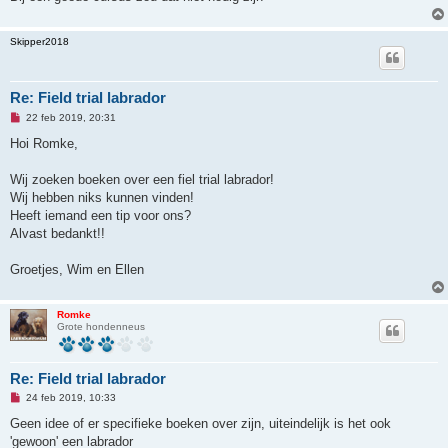
r
i
c
Skipper2018
h
t
Re: Field trial labrador
O
22 feb 2019, 20:31
n
g
Hoi Romke,
e
l
e
Wij zoeken boeken over een fiel trial labrador!
z
Wij hebben niks kunnen vinden!
e
n
Heeft iemand een tip voor ons?
b
Alvast bedankt!!
e
r
i
Groetjes, Wim en Ellen
c
h
t
Romke
Grote hondenneus
Re: Field trial labrador
O
24 feb 2019, 10:33
n
g
Geen idee of er specifieke boeken over zijn, uiteindelijk is het ook
e
'gewoon' een labrador
l