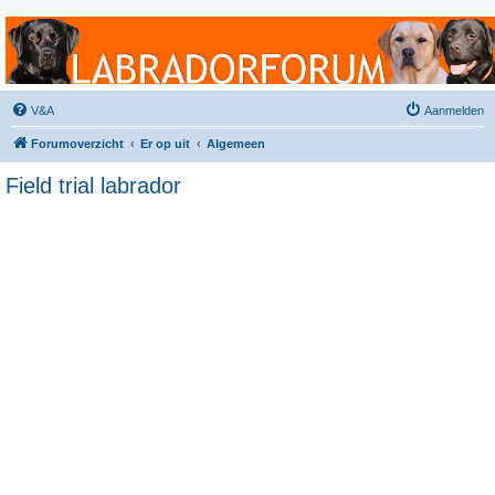
Labradorforum
Het gezelligste Labradorforum van Nederland en België!
V&A
Aanmelden
Forumoverzicht
Er op uit
Algemeen
Field trial labrador