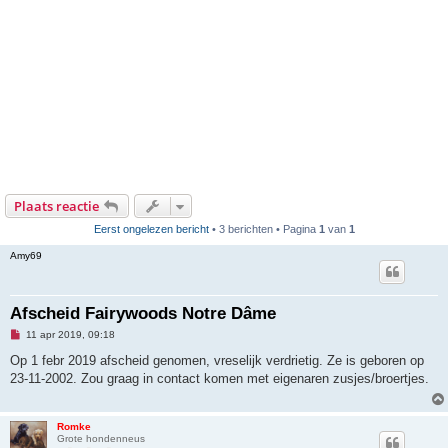
Plaats reactie
Eerst ongelezen bericht
• 3 berichten • Pagina
1
van
1
Amy69
Afscheid Fairywoods Notre Dâme
O
11 apr 2019, 09:18
n
g
Op 1 febr 2019 afscheid genomen, vreselijk verdrietig. Ze is geboren op
e
23-11-2002. Zou graag in contact komen met eigenaren zusjes/broertjes.
l
e
z
e
Romke
n
Grote hondenneus
b