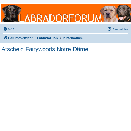
Labradorforum
Het gezelligste Labradorforum van Nederland en België!
V&A
Aanmelden
Forumoverzicht
Labrador Talk
In memoriam
Afscheid Fairywoods Notre Dâme