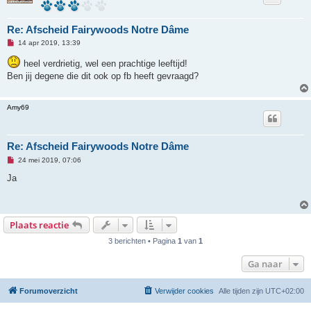
e
r
i
Re: Afscheid Fairywoods Notre Dâme
c
h
O
14 apr 2019, 13:39
t
n
g
heel verdrietig, wel een prachtige leeftijd!
e
Ben jij degene die dit ook op fb heeft gevraagd?
l
e
z
e
Amy69
n
b
e
r
i
Re: Afscheid Fairywoods Notre Dâme
c
h
O
24 mei 2019, 07:06
t
n
g
Ja
e
l
e
z
e
Plaats reactie
n
b
3 berichten • Pagina
1
van
1
e
r
i
Ga naar
c
h
t
Forumoverzicht
Verwijder cookies
Alle tijden zijn
UTC+02:00