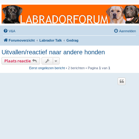
Labradorforum
Het gezelligste Labradorforum van Nederland en België!
V&A
Aanmelden
Forumoverzicht
Labrador Talk
Gedrag
Uitvallen/reactief naar andere honden
Plaats reactie
Eerst ongelezen bericht
• 2 berichten • Pagina
1
van
1