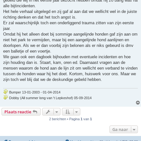
gebeld die wij in het eerste jaar bezocht hebben omdat hij zo bang was na
l
e
alle bijtincidenten.
z
Het hele verhaal uitgelegd en zij gaf al aan dat we wellicht wel in de juiste
e
n
richting denken en dat het toch angst is.
b
Er zal waarschijnlijk toch een onderliggend trauma zitten van zijn eerste
e
r
jaar.
i
Omdat hij het alleen doet bij sommige aangelijnde honden gaf zijn aan om
c
h
niet het park te vermijden, maar bij een aangelijnde hond aanlijnen en
t
doorlopen. Als we er dan voorbij zijn belonen als er niks gebeurd is dmv
een balletje of een voertje.
We gaan ook een dagboek bijhouden met eventuele incidenten en hoe
zijn houding dan is. Staart, kam, oren ed. Daarnaast vragen aan de
mensen waarom de hond aan de lijn zit om wellicht een verband te vinden
tussen de honden waar hij het doet. Kortom, huiswerk voor ons. Maar we
zijn toch wel blij dat we de deskundige gebeld hebben.
Bumper 13-01-2003 - 01-04-2014
Dobby (All summer long van 't Lepkeshof) 05-09-2014
Plaats reactie
2 berichten • Pagina
1
van
1
Ga naar