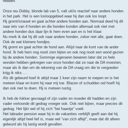
hebben.
b
e
r
Onze reu Dobby, blonde lab van 5, valt uit/is reactief naar andere honden
i
in het park. Het is een losloopgebied waar hij dan ook los loopt.
c
h
Hij gromt/snauwt en gaat achter andere honden aan. Normaal deed hij dit
t
naar iets van 4 honden en die honden konden allemaal ook niet met
andere honden dus daar lijn ik hem even aan en is het klaar.
Nu merk ik dat hij dit ook naar andere honden, zeker niet alle, gaat doen.
Ook de wat kleinere hondjes.
Hij gromt en gaat achter de hond aan. Altijd naar de kont van de ander
hond. Ik heb hem nog nooit zien bijten en ook nog nooit een wond gezien
bij de andere honden. Sommige eigenaren beweren later dat ze hele
wonden hebben gekregen van onze honden dat ze naar de DA moesten,
maar als ik dan om de rekening van de DA vraag om die te vergoeden
krijg ik niks.....
Als dit gebeurd hoef ik altijd maar 1 keer zijn naam te roepen en is het
meteen klaar en komt hij naar mij toe. Blazen of schudden oid hoeft hij
dan ook niet te doen. Hij is meteen rustig.
Ik heb de fokker gevraagd of zijn vader en moeder dit hadden en zijn
vader vertoonde dit gedrag vroeger ook. Ook niet bijten, maar precies dit
gedrag. Het lijkt wel of hij zich “het haantje” voelt.
Het labrador pension waar hij in de vakanties verblijft geeft aan dat hij
eigenlijk altijd heel lief is, maar wel “van zich afbijt”, maar dat dit alleen
gebeurd als hij lastig wordt gevallen.