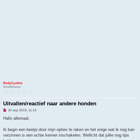
RodyCynthia
Snuffelneus
Uitvallen/reactief naar andere honden
O
24 sep 2019, 11:14
n
g
Hallo allemaal,
e
l
e
Ik begin een beetje door mijn opties te raken en het enige wat ik nog kan
z
verzinnen is een echte kenner inschakelen. Wellicht dat jullie nog tips
e
n