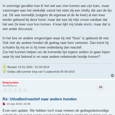
In sommige gevallen kan ik het wel aan zien komen aan zijn kam, maar
vanmorgen was het werkelijk vanuit het niets bij een shelty die aan de lijn
zat. Dit was kennelijk (volgens de eigenaar al de 4e keer) al een keer
eerder gebeurd bij deze hond, maar dat was bij mijn vrouw vandaar dat
het een 2e keer voor kon komen. 4 keer lijkt mij totale onzin, maar dat is
een ander discussie.
In het bos en andere omgevingen waar hij niet “thuis” is gebeurd dit niet.
Ook niet als andere honden dit gedrag naar hem vertonen. Dan komt hij
schuilen bij mij en is hij meer onderdanig dan reactief.
Zou het kunnen helpen om de komende tijd ergens anders te gaan lopen
waar hij niet bekend is en waar andere onbekende hondje komen?
Bumper 13-01-2003 - 01-04-2014
Dobby (All summer long van 't Lepkeshof) 05-09-2014
RodyCynthia
Snuffelneus
Re: Uitvallen/reactief naar andere honden
O
24 sep 2019, 16:39
n
g
Even een update. We hebben toch maar meteen de gedragsdeskundige
e