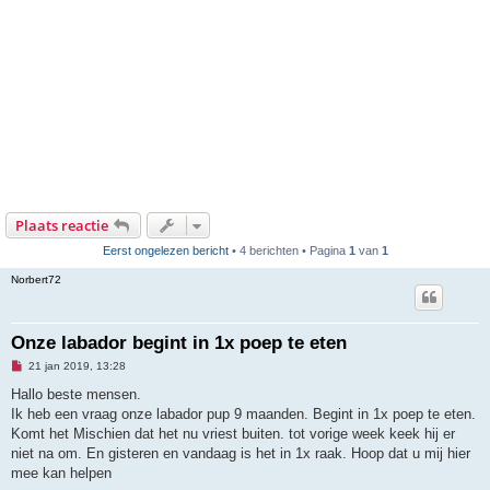
Plaats reactie
Eerst ongelezen bericht
• 4 berichten • Pagina
1
van
1
Norbert72
Onze labador begint in 1x poep te eten
O
21 jan 2019, 13:28
n
g
Hallo beste mensen.
e
Ik heb een vraag onze labador pup 9 maanden. Begint in 1x poep te eten.
l
e
Komt het Mischien dat het nu vriest buiten. tot vorige week keek hij er
z
niet na om. En gisteren en vandaag is het in 1x raak. Hoop dat u mij hier
e
n
mee kan helpen
b