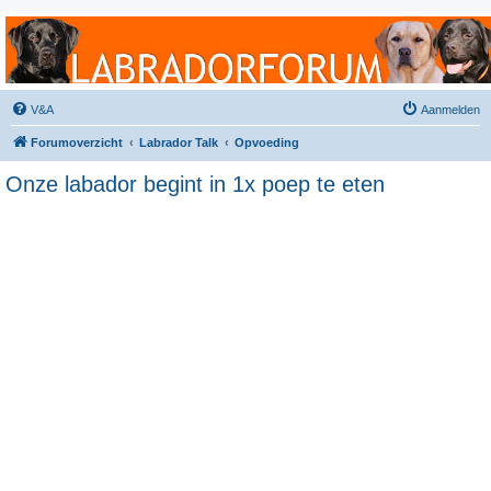
Labradorforum
Het gezelligste Labradorforum van Nederland en België!
V&A
Aanmelden
Forumoverzicht
Labrador Talk
Opvoeding
Onze labador begint in 1x poep te eten