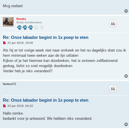
e
r
Mvg norbert
i
c
h
t
Romke
Grote hondenneus
Re: Onze labador begint in 1x poep te eten
O
22 jan 2019, 19:00
n
g
Als hij er tot vorige week niet naar omkeek en het nu dagelijks doet zou ik
e
hem minimaal twee weken aan de lijn uitlaten
l
e
Kijken of je het hiermee kan doorbreken, het is extreem zelfbelonend
z
gedrag, liefst zo snel mogelijk doorbreken
e
n
Verder heb je niks veranderd?
b
e
r
Norbert72
i
c
h
t
Re: Onze labador begint in 1x poep te eten
O
23 jan 2019, 04:32
n
g
Hallo romke.
e
bedankt voor je antwoord. We hebben niks veranderd.
l
e
z