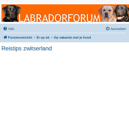
Labradorforum
Het gezelligste Labradorforum van Nederland en België!
V&A
Aanmelden
Forumoverzicht
Er op uit
Op vakantie met je hond
Reistips zwitserland