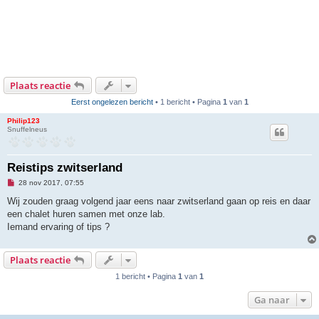
Plaats reactie
Eerst ongelezen bericht
• 1 bericht • Pagina
1
van
1
Philip123
Snuffelneus
Reistips zwitserland
O
28 nov 2017, 07:55
n
g
Wij zouden graag volgend jaar eens naar zwitserland gaan op reis en daar
e
een chalet huren samen met onze lab.
l
e
Iemand ervaring of tips ?
z
e
n
Plaats reactie
b
e
r
1 bericht • Pagina
1
van
1
i
c
Ga naar
h
t