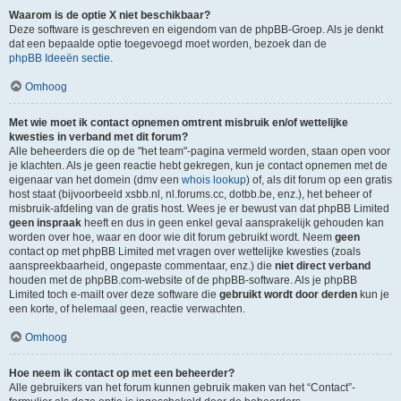
Waarom is de optie X niet beschikbaar?
Deze software is geschreven en eigendom van de phpBB-Groep. Als je denkt
dat een bepaalde optie toegevoegd moet worden, bezoek dan de
phpBB Ideeën sectie
.
Omhoog
Met wie moet ik contact opnemen omtrent misbruik en/of wettelijke
kwesties in verband met dit forum?
Alle beheerders die op de "het team"-pagina vermeld worden, staan open voor
je klachten. Als je geen reactie hebt gekregen, kun je contact opnemen met de
eigenaar van het domein (dmv een
whois lookup
) of, als dit forum op een gratis
host staat (bijvoorbeeld xsbb.nl, nl.forums.cc, dotbb.be, enz.), het beheer of
misbruik-afdeling van de gratis host. Wees je er bewust van dat phpBB Limited
geen inspraak
heeft en dus in geen enkel geval aansprakelijk gehouden kan
worden over hoe, waar en door wie dit forum gebruikt wordt. Neem
geen
contact op met phpBB Limited met vragen over wettelijke kwesties (zoals
aanspreekbaarheid, ongepaste commentaar, enz.) die
niet direct verband
houden met de phpBB.com-website of de phpBB-software. Als je phpBB
Limited toch e-mailt over deze software die
gebruikt wordt door derden
kun je
een korte, of helemaal geen, reactie verwachten.
Omhoog
Hoe neem ik contact op met een beheerder?
Alle gebruikers van het forum kunnen gebruik maken van het “Contact”-