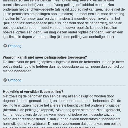
aanmaakt (of het eerste bericht in een onderwerp bewerkt en als je daar
permissies voor hebt) zou je een "voeg peiling toe" tabblad moeten zien
onderaan het berichten-gedeelte (als je dit tabblad niet kan zien, heb je niet de
juiste permissies om peilingen aan te maken). Je moet een titel voor de peiling
invullen bij "peilingsvraag" en dan minstens 2 mogelijkheden invullen in het
"peilingopties"-tekstgedeelte (limiet is ingesteld door de beheerder), met elke
optie gescheiden door middel van een nieuwe regel. Je kunt ook instellen
hoeveel opties een gebruiker mag kiezen onder "opties per gebruiker" en een
tijdslimiet in dagen voor de peiling (0 is een peiling van oneindige duur).
Omhoog
Waarom kan ik niet meer peilingsopties toevoegen?
De limiet voor de peilingsopties is ingesteld door de beheerder. Indien je meer
opties denkt nodig te hebben dan het toegestane aantal, neem dan contact op
met de beheerder.
Omhoog
Hoe wijzig of verwijder ik een peiling?
Net zoals bij de berichten kan een peiling alleen gewijzigd worden door
degene die hem gemaakt heeft, en door een moderator of beheerder. Om de
peiling te wijzigen moet je het allereerste bericht van het onderwerp wijzigen
(hieraan is de peiling gekoppeld). Als er nog geen stemmen zijn uitgebracht,
kunnen gebruikers de peiling verwijderen of iedere peilingsoptie wijzigen.
Maar, als er reeds gestemd is, dan kunnen alleen moderators of beheerders
hem wijzigen of verwijderen. Dit om te voorkomen dat gebruikers een peiling