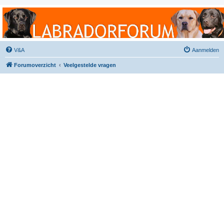
Labradorforum
Het gezelligste Labradorforum van Nederland en België!
V&A
Aanmelden
Forumoverzicht
Veelgestelde vragen