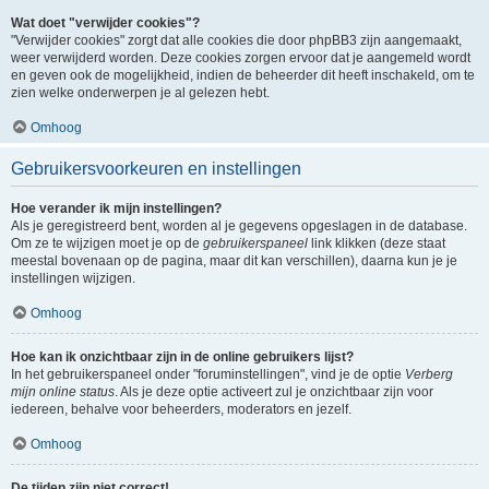
Wat doet "verwijder cookies"?
"Verwijder cookies" zorgt dat alle cookies die door phpBB3 zijn aangemaakt,
weer verwijderd worden. Deze cookies zorgen ervoor dat je aangemeld wordt
en geven ook de mogelijkheid, indien de beheerder dit heeft inschakeld, om te
zien welke onderwerpen je al gelezen hebt.
Omhoog
Gebruikersvoorkeuren en instellingen
Hoe verander ik mijn instellingen?
Als je geregistreerd bent, worden al je gegevens opgeslagen in de database.
Om ze te wijzigen moet je op de
gebruikerspaneel
link klikken (deze staat
meestal bovenaan op de pagina, maar dit kan verschillen), daarna kun je je
instellingen wijzigen.
Omhoog
Hoe kan ik onzichtbaar zijn in de online gebruikers lijst?
In het gebruikerspaneel onder "foruminstellingen", vind je de optie
Verberg
mijn online status
. Als je deze optie activeert zul je onzichtbaar zijn voor
iedereen, behalve voor beheerders, moderators en jezelf.
Omhoog
De tijden zijn niet correct!