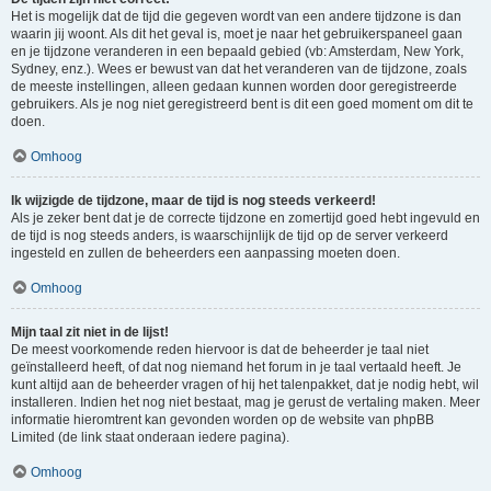
Het is mogelijk dat de tijd die gegeven wordt van een andere tijdzone is dan
waarin jij woont. Als dit het geval is, moet je naar het gebruikerspaneel gaan
en je tijdzone veranderen in een bepaald gebied (vb: Amsterdam, New York,
Sydney, enz.). Wees er bewust van dat het veranderen van de tijdzone, zoals
de meeste instellingen, alleen gedaan kunnen worden door geregistreerde
gebruikers. Als je nog niet geregistreerd bent is dit een goed moment om dit te
doen.
Omhoog
Ik wijzigde de tijdzone, maar de tijd is nog steeds verkeerd!
Als je zeker bent dat je de correcte tijdzone en zomertijd goed hebt ingevuld en
de tijd is nog steeds anders, is waarschijnlijk de tijd op de server verkeerd
ingesteld en zullen de beheerders een aanpassing moeten doen.
Omhoog
Mijn taal zit niet in de lijst!
De meest voorkomende reden hiervoor is dat de beheerder je taal niet
geïnstalleerd heeft, of dat nog niemand het forum in je taal vertaald heeft. Je
kunt altijd aan de beheerder vragen of hij het talenpakket, dat je nodig hebt, wil
installeren. Indien het nog niet bestaat, mag je gerust de vertaling maken. Meer
informatie hieromtrent kan gevonden worden op de website van phpBB
Limited (de link staat onderaan iedere pagina).
Omhoog