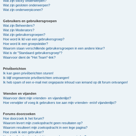
Wat zijn sticky onderwerpen?
Wat zijn gesloten onderwerpen?
Wat zijn onderwerpiconen?
Gebruikers en gebruikersgroepen
Wat zijn Beheerders?
Wat zijn Moderators?
Wat zijn gebruikersgroepen?
Hoe word ik lid van een gebruikersgroep?
Hoe word ik een groepsleider?
Waarom staan verschillende gebruikersgroepen in een andere kleur?
Wat is de "Standaard gebruikersgroep"?
Waarvoor dient de "Het Team"-link?
Privéberichten
Ik kan geen privéberichten sturen!
Ik blijf ongewenste privéberichten ontvangen!
Ik heb spam of een e-mail met ongepaste inhoud van iemand op dit forum ontvangen!
Vrienden en vijanden
Waarvoor dient mijn vrienden- en vijandenlijst?
Hoe verwijder of voeg ik gebruikers toe aan mijn vrienden- en/of vijandenlijst?
Forums doorzoeken
Hoe doorzoek ik het forum?
Waarom levert mijn zoekopdracht geen resultaten op?
Waarom resulteert mijn zoekopdracht in een lege pagina?
Hoe zoek ik een gebruiker?