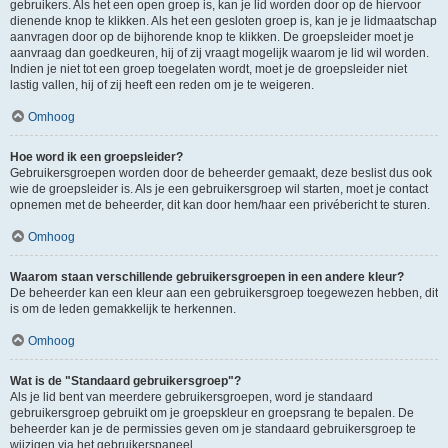
gebruikers. Als het een open groep is, kan je lid worden door op de hiervoor
dienende knop te klikken. Als het een gesloten groep is, kan je je lidmaatschap
aanvragen door op de bijhorende knop te klikken. De groepsleider moet je
aanvraag dan goedkeuren, hij of zij vraagt mogelijk waarom je lid wil worden.
Indien je niet tot een groep toegelaten wordt, moet je de groepsleider niet
lastig vallen, hij of zij heeft een reden om je te weigeren.
Omhoog
Hoe word ik een groepsleider?
Gebruikersgroepen worden door de beheerder gemaakt, deze beslist dus ook
wie de groepsleider is. Als je een gebruikersgroep wil starten, moet je contact
opnemen met de beheerder, dit kan door hem/haar een privébericht te sturen.
Omhoog
Waarom staan verschillende gebruikersgroepen in een andere kleur?
De beheerder kan een kleur aan een gebruikersgroep toegewezen hebben, dit
is om de leden gemakkelijk te herkennen.
Omhoog
Wat is de "Standaard gebruikersgroep"?
Als je lid bent van meerdere gebruikersgroepen, word je standaard
gebruikersgroep gebruikt om je groepskleur en groepsrang te bepalen. De
beheerder kan je de permissies geven om je standaard gebruikersgroep te
wijzigen via het gebruikerspaneel.