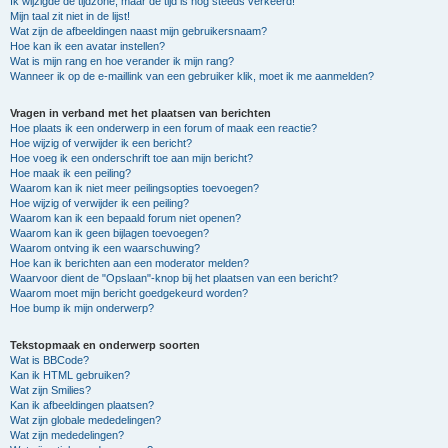
Ik wijzigde de tijdzone, maar de tijd is nog steeds verkeerd!
Mijn taal zit niet in de lijst!
Wat zijn de afbeeldingen naast mijn gebruikersnaam?
Hoe kan ik een avatar instellen?
Wat is mijn rang en hoe verander ik mijn rang?
Wanneer ik op de e-maillink van een gebruiker klik, moet ik me aanmelden?
Vragen in verband met het plaatsen van berichten
Hoe plaats ik een onderwerp in een forum of maak een reactie?
Hoe wijzig of verwijder ik een bericht?
Hoe voeg ik een onderschrift toe aan mijn bericht?
Hoe maak ik een peiling?
Waarom kan ik niet meer peilingsopties toevoegen?
Hoe wijzig of verwijder ik een peiling?
Waarom kan ik een bepaald forum niet openen?
Waarom kan ik geen bijlagen toevoegen?
Waarom ontving ik een waarschuwing?
Hoe kan ik berichten aan een moderator melden?
Waarvoor dient de "Opslaan"-knop bij het plaatsen van een bericht?
Waarom moet mijn bericht goedgekeurd worden?
Hoe bump ik mijn onderwerp?
Tekstopmaak en onderwerp soorten
Wat is BBCode?
Kan ik HTML gebruiken?
Wat zijn Smilies?
Kan ik afbeeldingen plaatsen?
Wat zijn globale mededelingen?
Wat zijn mededelingen?