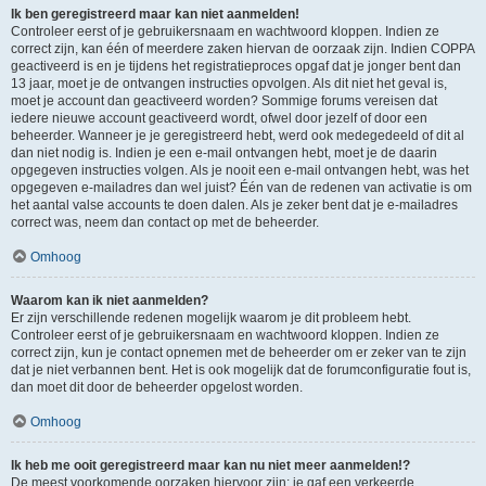
Ik ben geregistreerd maar kan niet aanmelden!
Controleer eerst of je gebruikersnaam en wachtwoord kloppen. Indien ze
correct zijn, kan één of meerdere zaken hiervan de oorzaak zijn. Indien COPPA
geactiveerd is en je tijdens het registratieproces opgaf dat je jonger bent dan
13 jaar, moet je de ontvangen instructies opvolgen. Als dit niet het geval is,
moet je account dan geactiveerd worden? Sommige forums vereisen dat
iedere nieuwe account geactiveerd wordt, ofwel door jezelf of door een
beheerder. Wanneer je je geregistreerd hebt, werd ook medegedeeld of dit al
dan niet nodig is. Indien je een e-mail ontvangen hebt, moet je de daarin
opgegeven instructies volgen. Als je nooit een e-mail ontvangen hebt, was het
opgegeven e-mailadres dan wel juist? Één van de redenen van activatie is om
het aantal valse accounts te doen dalen. Als je zeker bent dat je e-mailadres
correct was, neem dan contact op met de beheerder.
Omhoog
Waarom kan ik niet aanmelden?
Er zijn verschillende redenen mogelijk waarom je dit probleem hebt.
Controleer eerst of je gebruikersnaam en wachtwoord kloppen. Indien ze
correct zijn, kun je contact opnemen met de beheerder om er zeker van te zijn
dat je niet verbannen bent. Het is ook mogelijk dat de forumconfiguratie fout is,
dan moet dit door de beheerder opgelost worden.
Omhoog
Ik heb me ooit geregistreerd maar kan nu niet meer aanmelden!?
De meest voorkomende oorzaken hiervoor zijn: je gaf een verkeerde