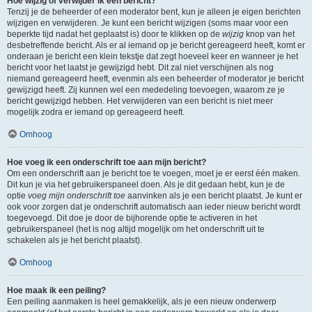
Hoe wijzig of verwijder ik een bericht?
Tenzij je de beheerder of een moderator bent, kun je alleen je eigen berichten
wijzigen en verwijderen. Je kunt een bericht wijzigen (soms maar voor een
beperkte tijd nadat het geplaatst is) door te klikken op de
wijzig
knop van het
desbetreffende bericht. Als er al iemand op je bericht gereageerd heeft, komt er
onderaan je bericht een klein tekstje dat zegt hoeveel keer en wanneer je het
bericht voor het laatst je gewijzigd hebt. Dit zal niet verschijnen als nog
niemand gereageerd heeft, evenmin als een beheerder of moderator je bericht
gewijzigd heeft. Zij kunnen wel een mededeling toevoegen, waarom ze je
bericht gewijzigd hebben. Het verwijderen van een bericht is niet meer
mogelijk zodra er iemand op gereageerd heeft.
Omhoog
Hoe voeg ik een onderschrift toe aan mijn bericht?
Om een onderschrift aan je bericht toe te voegen, moet je er eerst één maken.
Dit kun je via het gebruikerspaneel doen. Als je dit gedaan hebt, kun je de
optie
voeg mijn onderschrift toe
aanvinken als je een bericht plaatst. Je kunt er
ook voor zorgen dat je onderschrift automatisch aan ieder nieuw bericht wordt
toegevoegd. Dit doe je door de bijhorende optie te activeren in het
gebruikerspaneel (het is nog altijd mogelijk om het onderschrift uit te
schakelen als je het bericht plaatst).
Omhoog
Hoe maak ik een peiling?
Een peiling aanmaken is heel gemakkelijk, als je een nieuw onderwerp