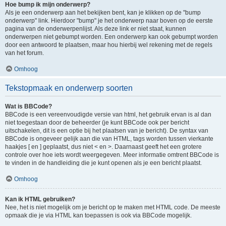
Hoe bump ik mijn onderwerp?
Als je een onderwerp aan het bekijken bent, kan je klikken op de "bump
onderwerp" link. Hierdoor "bump" je het onderwerp naar boven op de eerste
pagina van de onderwerpenlijst. Als deze link er niet staat, kunnen
onderwerpen niet gebumpt worden. Een onderwerp kan ook gebumpt worden
door een antwoord te plaatsen, maar hou hierbij wel rekening met de regels
van het forum.
Omhoog
Tekstopmaak en onderwerp soorten
Wat is BBCode?
BBCode is een vereenvoudigde versie van html, het gebruik ervan is al dan
niet toegestaan door de beheerder (je kunt BBCode ook per bericht
uitschakelen, dit is een optie bij het plaatsen van je bericht). De syntax van
BBCode is ongeveer gelijk aan die van HTML, tags worden tussen vierkante
haakjes [ en ] geplaatst, dus niet < en >. Daarnaast geeft het een grotere
controle over hoe iets wordt weergegeven. Meer informatie omtrent BBCode is
te vinden in de handleiding die je kunt openen als je een bericht plaatst.
Omhoog
Kan ik HTML gebruiken?
Nee, het is niet mogelijk om je bericht op te maken met HTML code. De meeste
opmaak die je via HTML kan toepassen is ook via BBCode mogelijk.