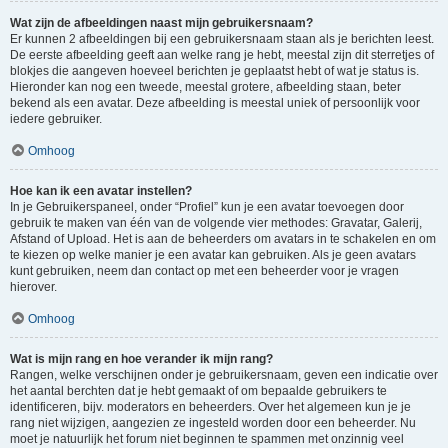
Wat zijn de afbeeldingen naast mijn gebruikersnaam?
Er kunnen 2 afbeeldingen bij een gebruikersnaam staan als je berichten leest.
De eerste afbeelding geeft aan welke rang je hebt, meestal zijn dit sterretjes of
blokjes die aangeven hoeveel berichten je geplaatst hebt of wat je status is.
Hieronder kan nog een tweede, meestal grotere, afbeelding staan, beter
bekend als een avatar. Deze afbeelding is meestal uniek of persoonlijk voor
iedere gebruiker.
Omhoog
Hoe kan ik een avatar instellen?
In je Gebruikerspaneel, onder “Profiel” kun je een avatar toevoegen door
gebruik te maken van één van de volgende vier methodes: Gravatar, Galerij,
Afstand of Upload. Het is aan de beheerders om avatars in te schakelen en om
te kiezen op welke manier je een avatar kan gebruiken. Als je geen avatars
kunt gebruiken, neem dan contact op met een beheerder voor je vragen
hierover.
Omhoog
Wat is mijn rang en hoe verander ik mijn rang?
Rangen, welke verschijnen onder je gebruikersnaam, geven een indicatie over
het aantal berchten dat je hebt gemaakt of om bepaalde gebruikers te
identificeren, bijv. moderators en beheerders. Over het algemeen kun je je
rang niet wijzigen, aangezien ze ingesteld worden door een beheerder. Nu
moet je natuurlijk het forum niet beginnen te spammen met onzinnig veel