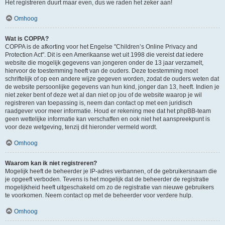
Het registreren duurt maar even, dus we raden het zeker aan!
Omhoog
Wat is COPPA?
COPPA is de afkorting voor het Engelse "Children’s Online Privacy and
Protection Act". Dit is een Amerikaanse wet uit 1998 die vereist dat iedere
website die mogelijk gegevens van jongeren onder de 13 jaar verzamelt,
hiervoor de toestemming heeft van de ouders. Deze toestemming moet
schriftelijk of op een andere wijze gegeven worden, zodat de ouders weten dat
de website persoonlijke gegevens van hun kind, jonger dan 13, heeft. Indien je
niet zeker bent of deze wet al dan niet op jou of de website waarop je wil
registreren van toepassing is, neem dan contact op met een juridisch
raadgever voor meer informatie. Houd er rekening mee dat het phpBB-team
geen wettelijke informatie kan verschaffen en ook niet het aanspreekpunt is
voor deze wetgeving, tenzij dit hieronder vermeld wordt.
Omhoog
Waarom kan ik niet registreren?
Mogelijk heeft de beheerder je IP-adres verbannen, of de gebruikersnaam die
je opgeeft verboden. Tevens is het mogelijk dat de beheerder de registratie
mogelijkheid heeft uitgeschakeld om zo de registratie van nieuwe gebruikers
te voorkomen. Neem contact op met de beheerder voor verdere hulp.
Omhoog