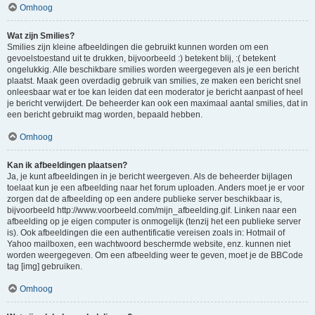
Omhoog
Wat zijn Smilies?
Smilies zijn kleine afbeeldingen die gebruikt kunnen worden om een
gevoelstoestand uit te drukken, bijvoorbeeld :) betekent blij, :( betekent
ongelukkig. Alle beschikbare smilies worden weergegeven als je een bericht
plaatst. Maak geen overdadig gebruik van smilies, ze maken een bericht snel
onleesbaar wat er toe kan leiden dat een moderator je bericht aanpast of heel
je bericht verwijdert. De beheerder kan ook een maximaal aantal smilies, dat in
een bericht gebruikt mag worden, bepaald hebben.
Omhoog
Kan ik afbeeldingen plaatsen?
Ja, je kunt afbeeldingen in je bericht weergeven. Als de beheerder bijlagen
toelaat kun je een afbeelding naar het forum uploaden. Anders moet je er voor
zorgen dat de afbeelding op een andere publieke server beschikbaar is,
bijvoorbeeld http://www.voorbeeld.com/mijn_afbeelding.gif. Linken naar een
afbeelding op je eigen computer is onmogelijk (tenzij het een publieke server
is). Ook afbeeldingen die een authentificatie vereisen zoals in: Hotmail of
Yahoo mailboxen, een wachtwoord beschermde website, enz. kunnen niet
worden weergegeven. Om een afbeelding weer te geven, moet je de BBCode
tag [img] gebruiken.
Omhoog