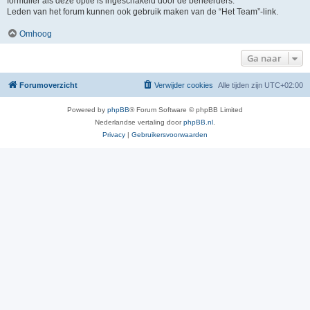
formulier als deze optie is ingeschakeld door de beheerders.
Leden van het forum kunnen ook gebruik maken van de “Het Team”-link.
Omhoog
Ga naar
Forumoverzicht
Verwijder cookies
Alle tijden zijn
UTC+02:00
Powered by
phpBB
® Forum Software © phpBB Limited
Nederlandse vertaling door
phpBB.nl
.
Privacy
|
Gebruikersvoorwaarden