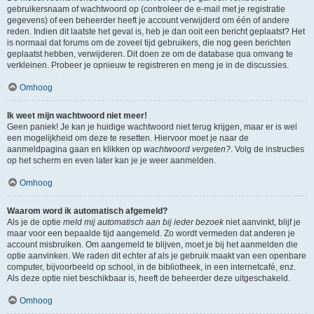
gebruikersnaam of wachtwoord op (controleer de e-mail met je registratie
gegevens) of een beheerder heeft je account verwijderd om één of andere
reden. Indien dit laatste het geval is, heb je dan ooit een bericht geplaatst? Het
is normaal dat forums om de zoveel tijd gebruikers, die nog geen berichten
geplaatst hebben, verwijderen. Dit doen ze om de database qua omvang te
verkleinen. Probeer je opnieuw te registreren en meng je in de discussies.
Omhoog
Ik weet mijn wachtwoord niet meer!
Geen paniek! Je kan je huidige wachtwoord niet terug krijgen, maar er is wel
een mogelijkheid om deze te resetten. Hiervoor moet je naar de
aanmeldpagina gaan en klikken op
wachtwoord vergeten?
. Volg de instructies
op het scherm en even later kan je je weer aanmelden.
Omhoog
Waarom word ik automatisch afgemeld?
Als je de optie
meld mij automatisch aan bij ieder bezoek
niet aanvinkt, blijf je
maar voor een bepaalde tijd aangemeld. Zo wordt vermeden dat anderen je
account misbruiken. Om aangemeld te blijven, moet je bij het aanmelden die
optie aanvinken. We raden dit echter af als je gebruik maakt van een openbare
computer, bijvoorbeeld op school, in de bibliotheek, in een internetcafé, enz.
Als deze optie niet beschikbaar is, heeft de beheerder deze uitgeschakeld.
Omhoog