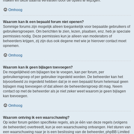
maken en deze daarna vervalsen door de opties te wijzigen.
Omhoog
Waarom kan ik een bepaald forum niet openen?
Sommige forums zijn mogelijk alleen toegankelijk voor bepaalde gebruikers of
gebruikersgroepen. Om berichten te zien, lezen, plaatsen, enz. heb je speciale
permissies nodig. Deze permissies kun je alleen van moderators of
beheerders krijgen, zij zijn dus ook degene met wie je hierover contact moet
opnemen.
Omhoog
Waarom kan ik geen bijlagen toevoegen?
De mogelijkheid om bijlagen toe te voegen, kan per forum, per
gebruikersgroep of per gebruiker ingesteld worden. De beheerder kan het
bijvoorbeeld zo ingesteld hebben dat je in een bepaald forum helemaal geen
bijlagen mag toevoegen of dat alleen de beheerdersgroep dit mag. Neem
contact op met de beheerder als je niet zeker weet waarom je geen bijlagen
kan toevoegen.
Omhoog
Waarom ontving ik een waarschuwing?
Op ieder forum gelden specifieke regels, als je één van deze regels (volgens
de beheerder) overtreedt, kun je een waarschuwing ontvangen. Het sturen van
een waarschuwing naar je is een beslissing van de beheerder, phpBB Limited