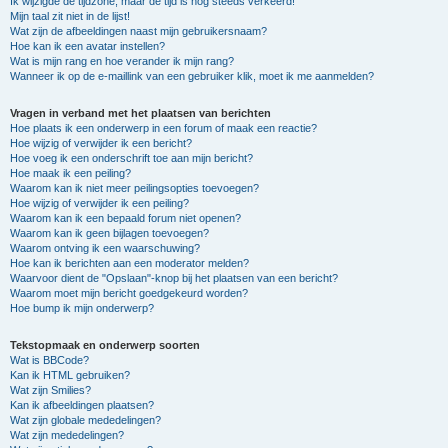
Ik wijzigde de tijdzone, maar de tijd is nog steeds verkeerd!
Mijn taal zit niet in de lijst!
Wat zijn de afbeeldingen naast mijn gebruikersnaam?
Hoe kan ik een avatar instellen?
Wat is mijn rang en hoe verander ik mijn rang?
Wanneer ik op de e-maillink van een gebruiker klik, moet ik me aanmelden?
Vragen in verband met het plaatsen van berichten
Hoe plaats ik een onderwerp in een forum of maak een reactie?
Hoe wijzig of verwijder ik een bericht?
Hoe voeg ik een onderschrift toe aan mijn bericht?
Hoe maak ik een peiling?
Waarom kan ik niet meer peilingsopties toevoegen?
Hoe wijzig of verwijder ik een peiling?
Waarom kan ik een bepaald forum niet openen?
Waarom kan ik geen bijlagen toevoegen?
Waarom ontving ik een waarschuwing?
Hoe kan ik berichten aan een moderator melden?
Waarvoor dient de "Opslaan"-knop bij het plaatsen van een bericht?
Waarom moet mijn bericht goedgekeurd worden?
Hoe bump ik mijn onderwerp?
Tekstopmaak en onderwerp soorten
Wat is BBCode?
Kan ik HTML gebruiken?
Wat zijn Smilies?
Kan ik afbeeldingen plaatsen?
Wat zijn globale mededelingen?
Wat zijn mededelingen?