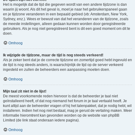
Het is mogelijk dat de tijd die gegeven wordt van een andere tijdzone is dan
waarin jij woont. Als dit het geval is, moet je naar het gebruikerspaneel gaan
en je tijdzone veranderen in een bepaald gebied (vb: Amsterdam, New York,
Sydney, enz.). Wees er bewust van dat het veranderen van de tijdzone, zoals
de meeste instellingen, alleen gedaan kunnen worden door geregistreerde
gebruikers. Als je nog niet geregistreerd bent is dit een goed moment om dit te
doen.
Omhoog
Ik wijzigde de tijdzone, maar de tijd is nog steeds verkeerd!
Als je zeker bent dat je de correcte tijdzone en zomertijd goed hebt ingevuld en
de tijd is nog steeds anders, is waarschijnlijk de tijd op de server verkeerd
ingesteld en zullen de beheerders een aanpassing moeten doen.
Omhoog
Mijn taal zit niet in de lijst!
De meest voorkomende reden hiervoor is dat de beheerder je taal niet
geïnstalleerd heeft, of dat nog niemand het forum in je taal vertaald heeft. Je
kunt altijd aan de beheerder vragen of hij het talenpakket, dat je nodig hebt, wil
installeren. Indien het nog niet bestaat, mag je gerust de vertaling maken. Meer
informatie hieromtrent kan gevonden worden op de website van phpBB
Limited (de link staat onderaan iedere pagina).
Omhoog