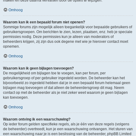
maken en deze daarna vervalsen door de opties te wijzigen.
Omhoog
Waarom kan ik een bepaald forum niet openen?
Sommige forums zijn mogelijk alleen toegankelijk voor bepaalde gebruikers of
gebruikersgroepen. Om berichten te zien, lezen, plaatsen, enz. heb je speciale
permissies nodig. Deze permissies kun je alleen van moderators of
beheerders krijgen, zij zijn dus ook degene met wie je hierover contact moet
opnemen.
Omhoog
Waarom kan ik geen bijlagen toevoegen?
De mogelijkheid om bijlagen toe te voegen, kan per forum, per
gebruikersgroep of per gebruiker ingesteld worden. De beheerder kan het
bijvoorbeeld zo ingesteld hebben dat je in een bepaald forum helemaal geen
bijlagen mag toevoegen of dat alleen de beheerdersgroep dit mag. Neem
contact op met de beheerder als je niet zeker weet waarom je geen bijlagen
kan toevoegen.
Omhoog
Waarom ontving ik een waarschuwing?
Op ieder forum gelden specifieke regels, als je één van deze regels (volgens
de beheerder) overtreedt, kun je een waarschuwing ontvangen. Het sturen van
een waarschuwing naar je is een beslissing van de beheerder, phpBB Limited