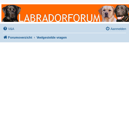
Labradorforum
Het gezelligste Labradorforum van Nederland en België!
V&A
Aanmelden
Forumoverzicht
Veelgestelde vragen