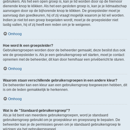
gebruikers. Als het een open groep is, kan je lid worden door op de hiervoor
dienende knop te klikken. Als het een gesloten groep is, kan je je lidmaatschap
aanvragen door op de bijhorende knop te klikken. De groepsleider moet je
aanvraag dan goedkeuren, hij of zij vraagt mogelijk waarom je lid wil worden.
Indien je niet tot een groep toegelaten wordt, moet je de groepsleider niet
lastig vallen, hij of zij heeft een reden om je te weigeren.
Omhoog
Hoe word ik een groepsleider?
Gebruikersgroepen worden door de beheerder gemaakt, deze beslist dus ook
wie de groepsleider is. Als je een gebruikersgroep wil starten, moet je contact
opnemen met de beheerder, dit kan door hem/haar een privébericht te sturen.
Omhoog
Waarom staan verschillende gebruikersgroepen in een andere kleur?
De beheerder kan een kleur aan een gebruikersgroep toegewezen hebben, dit
is om de leden gemakkelijk te herkennen.
Omhoog
Wat is de "Standaard gebruikersgroep"?
Als je lid bent van meerdere gebruikersgroepen, word je standaard
gebruikersgroep gebruikt om je groepskleur en groepsrang te bepalen. De
beheerder kan je de permissies geven om je standaard gebruikersgroep te
wijzigen via het gebruikerspaneel.