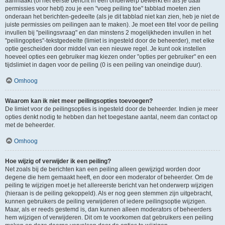
aanmaakt (of het eerste bericht in een onderwerp bewerkt en als je daar
permissies voor hebt) zou je een "voeg peiling toe" tabblad moeten zien
onderaan het berichten-gedeelte (als je dit tabblad niet kan zien, heb je niet de
juiste permissies om peilingen aan te maken). Je moet een titel voor de peiling
invullen bij "peilingsvraag" en dan minstens 2 mogelijkheden invullen in het
"peilingopties"-tekstgedeelte (limiet is ingesteld door de beheerder), met elke
optie gescheiden door middel van een nieuwe regel. Je kunt ook instellen
hoeveel opties een gebruiker mag kiezen onder "opties per gebruiker" en een
tijdslimiet in dagen voor de peiling (0 is een peiling van oneindige duur).
Omhoog
Waarom kan ik niet meer peilingsopties toevoegen?
De limiet voor de peilingsopties is ingesteld door de beheerder. Indien je meer
opties denkt nodig te hebben dan het toegestane aantal, neem dan contact op
met de beheerder.
Omhoog
Hoe wijzig of verwijder ik een peiling?
Net zoals bij de berichten kan een peiling alleen gewijzigd worden door
degene die hem gemaakt heeft, en door een moderator of beheerder. Om de
peiling te wijzigen moet je het allereerste bericht van het onderwerp wijzigen
(hieraan is de peiling gekoppeld). Als er nog geen stemmen zijn uitgebracht,
kunnen gebruikers de peiling verwijderen of iedere peilingsoptie wijzigen.
Maar, als er reeds gestemd is, dan kunnen alleen moderators of beheerders
hem wijzigen of verwijderen. Dit om te voorkomen dat gebruikers een peiling