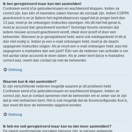
Ik ben geregistreerd maar kan niet aanmelden!
Controleer eerst of je gebruikersnaam en wachtwoord kloppen. Indien ze
correct zijn, kan één of meerdere zaken hiervan de oorzaak zijn. Indien COPPA
geactiveerd is en je tijdens het registratieproces opgaf dat je jonger bent dan
13 jaar, moet je de ontvangen instructies opvolgen. Als dit niet het geval is,
moet je account dan geactiveerd worden? Sommige forums vereisen dat
iedere nieuwe account geactiveerd wordt, ofwel door jezelf of door een
beheerder. Wanneer je je geregistreerd hebt, werd ook medegedeeld of dit al
dan niet nodig is. Indien je een e-mail ontvangen hebt, moet je de daarin
opgegeven instructies volgen. Als je nooit een e-mail ontvangen hebt, was het
opgegeven e-mailadres dan wel juist? Één van de redenen van activatie is om
het aantal valse accounts te doen dalen. Als je zeker bent dat je e-mailadres
correct was, neem dan contact op met de beheerder.
Omhoog
Waarom kan ik niet aanmelden?
Er zijn verschillende redenen mogelijk waarom je dit probleem hebt.
Controleer eerst of je gebruikersnaam en wachtwoord kloppen. Indien ze
correct zijn, kun je contact opnemen met de beheerder om er zeker van te zijn
dat je niet verbannen bent. Het is ook mogelijk dat de forumconfiguratie fout is,
dan moet dit door de beheerder opgelost worden.
Omhoog
Ik heb me ooit geregistreerd maar kan nu niet meer aanmelden!?
De meest voorkomende oorzaken hiervoor zijn: je gaf een verkeerde