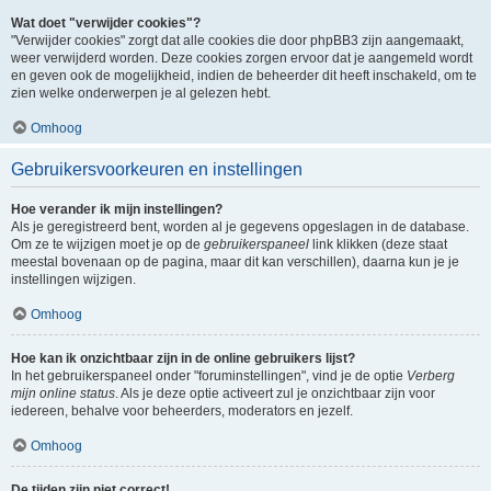
Wat doet "verwijder cookies"?
"Verwijder cookies" zorgt dat alle cookies die door phpBB3 zijn aangemaakt,
weer verwijderd worden. Deze cookies zorgen ervoor dat je aangemeld wordt
en geven ook de mogelijkheid, indien de beheerder dit heeft inschakeld, om te
zien welke onderwerpen je al gelezen hebt.
Omhoog
Gebruikersvoorkeuren en instellingen
Hoe verander ik mijn instellingen?
Als je geregistreerd bent, worden al je gegevens opgeslagen in de database.
Om ze te wijzigen moet je op de
gebruikerspaneel
link klikken (deze staat
meestal bovenaan op de pagina, maar dit kan verschillen), daarna kun je je
instellingen wijzigen.
Omhoog
Hoe kan ik onzichtbaar zijn in de online gebruikers lijst?
In het gebruikerspaneel onder "foruminstellingen", vind je de optie
Verberg
mijn online status
. Als je deze optie activeert zul je onzichtbaar zijn voor
iedereen, behalve voor beheerders, moderators en jezelf.
Omhoog
De tijden zijn niet correct!