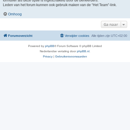
formulier als deze optie is ingeschakeld door de beheerders.
Leden van het forum kunnen ook gebruik maken van de “Het Team”-link.
Omhoog
Ga naar
Forumoverzicht
Verwijder cookies
Alle tijden zijn
UTC+02:00
Powered by
phpBB
® Forum Software © phpBB Limited
Nederlandse vertaling door
phpBB.nl
.
Privacy
|
Gebruikersvoorwaarden