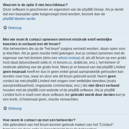
Waarom is de optie X niet beschikbaar?
Deze software is geschreven en eigendom van de phpBB-Groep. Als je denkt
dat een bepaalde optie toegevoegd moet worden, bezoek dan de
phpBB Ideeën sectie
.
Omhoog
Met wie moet ik contact opnemen omtrent misbruik en/of wettelijke
kwesties in verband met dit forum?
Alle beheerders die op de "het team"-pagina vermeld worden, staan open voor
je klachten. Als je geen reactie hebt gekregen, kun je contact opnemen met de
eigenaar van het domein (dmv een
whois lookup
) of, als dit forum op een gratis
host staat (bijvoorbeeld xsbb.nl, nl.forums.cc, dotbb.be, enz.), het beheer of
misbruik-afdeling van de gratis host. Wees je er bewust van dat phpBB Limited
geen inspraak
heeft en dus in geen enkel geval aansprakelijk gehouden kan
worden over hoe, waar en door wie dit forum gebruikt wordt. Neem
geen
contact op met phpBB Limited met vragen over wettelijke kwesties (zoals
aanspreekbaarheid, ongepaste commentaar, enz.) die
niet direct verband
houden met de phpBB.com-website of de phpBB-software. Als je phpBB
Limited toch e-mailt over deze software die
gebruikt wordt door derden
kun je
een korte, of helemaal geen, reactie verwachten.
Omhoog
Hoe neem ik contact op met een beheerder?
Alle gebruikers van het forum kunnen gebruik maken van het “Contact”-