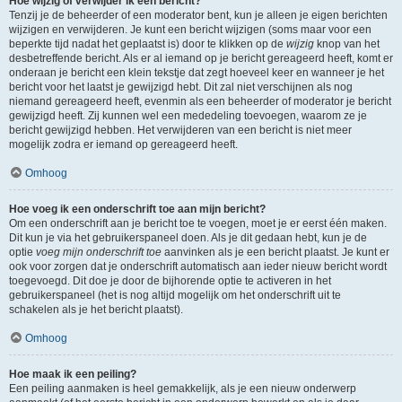
Hoe wijzig of verwijder ik een bericht?
Tenzij je de beheerder of een moderator bent, kun je alleen je eigen berichten
wijzigen en verwijderen. Je kunt een bericht wijzigen (soms maar voor een
beperkte tijd nadat het geplaatst is) door te klikken op de
wijzig
knop van het
desbetreffende bericht. Als er al iemand op je bericht gereageerd heeft, komt er
onderaan je bericht een klein tekstje dat zegt hoeveel keer en wanneer je het
bericht voor het laatst je gewijzigd hebt. Dit zal niet verschijnen als nog
niemand gereageerd heeft, evenmin als een beheerder of moderator je bericht
gewijzigd heeft. Zij kunnen wel een mededeling toevoegen, waarom ze je
bericht gewijzigd hebben. Het verwijderen van een bericht is niet meer
mogelijk zodra er iemand op gereageerd heeft.
Omhoog
Hoe voeg ik een onderschrift toe aan mijn bericht?
Om een onderschrift aan je bericht toe te voegen, moet je er eerst één maken.
Dit kun je via het gebruikerspaneel doen. Als je dit gedaan hebt, kun je de
optie
voeg mijn onderschrift toe
aanvinken als je een bericht plaatst. Je kunt er
ook voor zorgen dat je onderschrift automatisch aan ieder nieuw bericht wordt
toegevoegd. Dit doe je door de bijhorende optie te activeren in het
gebruikerspaneel (het is nog altijd mogelijk om het onderschrift uit te
schakelen als je het bericht plaatst).
Omhoog
Hoe maak ik een peiling?
Een peiling aanmaken is heel gemakkelijk, als je een nieuw onderwerp