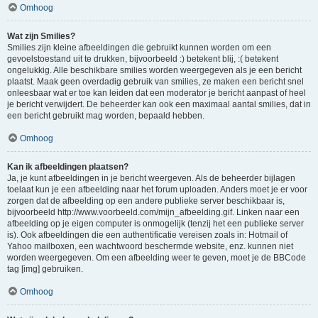
Omhoog
Wat zijn Smilies?
Smilies zijn kleine afbeeldingen die gebruikt kunnen worden om een
gevoelstoestand uit te drukken, bijvoorbeeld :) betekent blij, :( betekent
ongelukkig. Alle beschikbare smilies worden weergegeven als je een bericht
plaatst. Maak geen overdadig gebruik van smilies, ze maken een bericht snel
onleesbaar wat er toe kan leiden dat een moderator je bericht aanpast of heel
je bericht verwijdert. De beheerder kan ook een maximaal aantal smilies, dat in
een bericht gebruikt mag worden, bepaald hebben.
Omhoog
Kan ik afbeeldingen plaatsen?
Ja, je kunt afbeeldingen in je bericht weergeven. Als de beheerder bijlagen
toelaat kun je een afbeelding naar het forum uploaden. Anders moet je er voor
zorgen dat de afbeelding op een andere publieke server beschikbaar is,
bijvoorbeeld http://www.voorbeeld.com/mijn_afbeelding.gif. Linken naar een
afbeelding op je eigen computer is onmogelijk (tenzij het een publieke server
is). Ook afbeeldingen die een authentificatie vereisen zoals in: Hotmail of
Yahoo mailboxen, een wachtwoord beschermde website, enz. kunnen niet
worden weergegeven. Om een afbeelding weer te geven, moet je de BBCode
tag [img] gebruiken.
Omhoog