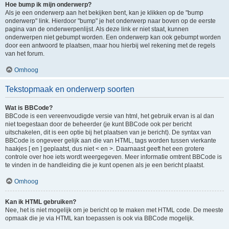
Hoe bump ik mijn onderwerp?
Als je een onderwerp aan het bekijken bent, kan je klikken op de "bump
onderwerp" link. Hierdoor "bump" je het onderwerp naar boven op de eerste
pagina van de onderwerpenlijst. Als deze link er niet staat, kunnen
onderwerpen niet gebumpt worden. Een onderwerp kan ook gebumpt worden
door een antwoord te plaatsen, maar hou hierbij wel rekening met de regels
van het forum.
Omhoog
Tekstopmaak en onderwerp soorten
Wat is BBCode?
BBCode is een vereenvoudigde versie van html, het gebruik ervan is al dan
niet toegestaan door de beheerder (je kunt BBCode ook per bericht
uitschakelen, dit is een optie bij het plaatsen van je bericht). De syntax van
BBCode is ongeveer gelijk aan die van HTML, tags worden tussen vierkante
haakjes [ en ] geplaatst, dus niet < en >. Daarnaast geeft het een grotere
controle over hoe iets wordt weergegeven. Meer informatie omtrent BBCode is
te vinden in de handleiding die je kunt openen als je een bericht plaatst.
Omhoog
Kan ik HTML gebruiken?
Nee, het is niet mogelijk om je bericht op te maken met HTML code. De meeste
opmaak die je via HTML kan toepassen is ook via BBCode mogelijk.