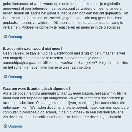
gebruikersnaam of wachtwoord op (controleer de e-mail met je registratie
gegevens) of een beheerder heeft je account verwijderd om één of andere
reden. Indien dit laatste het geval is, heb je dan ooit een bericht geplaatst? Het
is normaal dat forums om de zoveel tijd gebruikers, die nog geen berichten
geplaatst hebben, verwijderen. Dit doen ze om de database qua omvang te
verkleinen. Probeer je opnieuw te registreren en meng je in de discussies.
Omhoog
Ik weet mijn wachtwoord niet meer!
Geen paniek! Je kan je huidige wachtwoord niet terug krijgen, maar er is wel
een mogelijkheid om deze te resetten. Hiervoor moet je naar de
aanmeldpagina gaan en klikken op
wachtwoord vergeten?
. Volg de instructies
op het scherm en even later kan je je weer aanmelden.
Omhoog
Waarom word ik automatisch afgemeld?
Als je de optie
meld mij automatisch aan bij ieder bezoek
niet aanvinkt, blijf je
maar voor een bepaalde tijd aangemeld. Zo wordt vermeden dat anderen je
account misbruiken. Om aangemeld te blijven, moet je bij het aanmelden die
optie aanvinken. We raden dit echter af als je gebruik maakt van een openbare
computer, bijvoorbeeld op school, in de bibliotheek, in een internetcafé, enz.
Als deze optie niet beschikbaar is, heeft de beheerder deze uitgeschakeld.
Omhoog