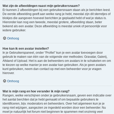
Wat zijn de afbeeldingen naast mijn gebruikersnaam?
Er kunnen 2 afbeeldingen bij een gebruikersnaam staan als je berichten leest.
De eerste afbeelding geeft aan welke rang je hebt, meestal zijn dit sterretjes of
blokjes die aangeven hoeveel berichten je geplaatst hebt of wat je status is.
Hieronder kan nog een tweede, meestal grotere, afbeelding staan, beter
bekend als een avatar. Deze afbeelding is meestal uniek of persoonlijk voor
iedere gebruiker.
Omhoog
Hoe kan ik een avatar instellen?
In je Gebruikerspaneel, onder “Profiel” kun je een avatar toevoegen door
gebruik te maken van één van de volgende vier methodes: Gravatar, Galerij,
Afstand of Upload. Het is aan de beheerders om avatars in te schakelen en om
te kiezen op welke manier je een avatar kan gebruiken. Als je geen avatars
kunt gebruiken, neem dan contact op met een beheerder voor je vragen
hierover.
Omhoog
Wat is mijn rang en hoe verander ik mijn rang?
Rangen, welke verschijnen onder je gebruikersnaam, geven een indicatie over
het aantal berchten dat je hebt gemaakt of om bepaalde gebruikers te
identificeren, bijv. moderators en beheerders. Over het algemeen kun je je
rang niet wijzigen, aangezien ze ingesteld worden door een beheerder. Nu
moet je natuurlijk het forum niet beginnen te spammen met onzinnig veel