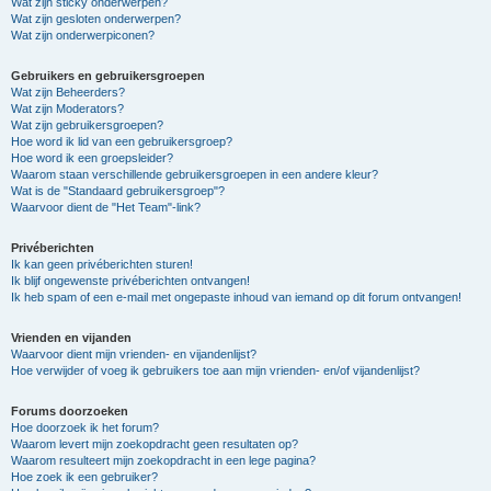
Wat zijn sticky onderwerpen?
Wat zijn gesloten onderwerpen?
Wat zijn onderwerpiconen?
Gebruikers en gebruikersgroepen
Wat zijn Beheerders?
Wat zijn Moderators?
Wat zijn gebruikersgroepen?
Hoe word ik lid van een gebruikersgroep?
Hoe word ik een groepsleider?
Waarom staan verschillende gebruikersgroepen in een andere kleur?
Wat is de "Standaard gebruikersgroep"?
Waarvoor dient de "Het Team"-link?
Privéberichten
Ik kan geen privéberichten sturen!
Ik blijf ongewenste privéberichten ontvangen!
Ik heb spam of een e-mail met ongepaste inhoud van iemand op dit forum ontvangen!
Vrienden en vijanden
Waarvoor dient mijn vrienden- en vijandenlijst?
Hoe verwijder of voeg ik gebruikers toe aan mijn vrienden- en/of vijandenlijst?
Forums doorzoeken
Hoe doorzoek ik het forum?
Waarom levert mijn zoekopdracht geen resultaten op?
Waarom resulteert mijn zoekopdracht in een lege pagina?
Hoe zoek ik een gebruiker?