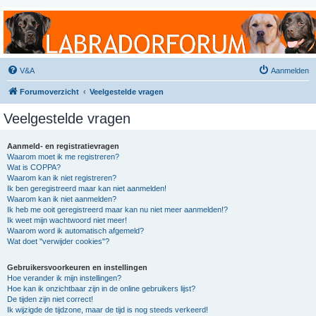
Labradorforum
Het gezelligste Labradorforum van Nederland en België!
V&A
Aanmelden
Forumoverzicht
Veelgestelde vragen
Veelgestelde vragen
Aanmeld- en registratievragen
Waarom moet ik me registreren?
Wat is COPPA?
Waarom kan ik niet registreren?
Ik ben geregistreerd maar kan niet aanmelden!
Waarom kan ik niet aanmelden?
Ik heb me ooit geregistreerd maar kan nu niet meer aanmelden!?
Ik weet mijn wachtwoord niet meer!
Waarom word ik automatisch afgemeld?
Wat doet "verwijder cookies"?
Gebruikersvoorkeuren en instellingen
Hoe verander ik mijn instellingen?
Hoe kan ik onzichtbaar zijn in de online gebruikers lijst?
De tijden zijn niet correct!
Ik wijzigde de tijdzone, maar de tijd is nog steeds verkeerd!