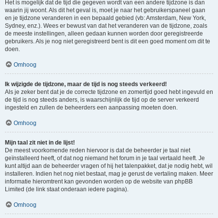
Het is mogelijk dat de tijd die gegeven wordt van een andere tijdzone is dan
waarin jij woont. Als dit het geval is, moet je naar het gebruikerspaneel gaan
en je tijdzone veranderen in een bepaald gebied (vb: Amsterdam, New York,
Sydney, enz.). Wees er bewust van dat het veranderen van de tijdzone, zoals
de meeste instellingen, alleen gedaan kunnen worden door geregistreerde
gebruikers. Als je nog niet geregistreerd bent is dit een goed moment om dit te
doen.
Omhoog
Ik wijzigde de tijdzone, maar de tijd is nog steeds verkeerd!
Als je zeker bent dat je de correcte tijdzone en zomertijd goed hebt ingevuld en
de tijd is nog steeds anders, is waarschijnlijk de tijd op de server verkeerd
ingesteld en zullen de beheerders een aanpassing moeten doen.
Omhoog
Mijn taal zit niet in de lijst!
De meest voorkomende reden hiervoor is dat de beheerder je taal niet
geïnstalleerd heeft, of dat nog niemand het forum in je taal vertaald heeft. Je
kunt altijd aan de beheerder vragen of hij het talenpakket, dat je nodig hebt, wil
installeren. Indien het nog niet bestaat, mag je gerust de vertaling maken. Meer
informatie hieromtrent kan gevonden worden op de website van phpBB
Limited (de link staat onderaan iedere pagina).
Omhoog