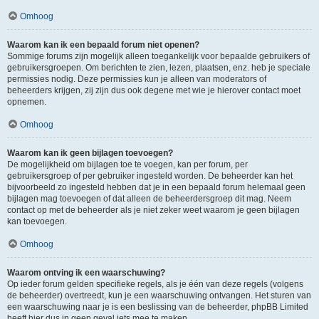
Omhoog
Waarom kan ik een bepaald forum niet openen?
Sommige forums zijn mogelijk alleen toegankelijk voor bepaalde gebruikers of
gebruikersgroepen. Om berichten te zien, lezen, plaatsen, enz. heb je speciale
permissies nodig. Deze permissies kun je alleen van moderators of
beheerders krijgen, zij zijn dus ook degene met wie je hierover contact moet
opnemen.
Omhoog
Waarom kan ik geen bijlagen toevoegen?
De mogelijkheid om bijlagen toe te voegen, kan per forum, per
gebruikersgroep of per gebruiker ingesteld worden. De beheerder kan het
bijvoorbeeld zo ingesteld hebben dat je in een bepaald forum helemaal geen
bijlagen mag toevoegen of dat alleen de beheerdersgroep dit mag. Neem
contact op met de beheerder als je niet zeker weet waarom je geen bijlagen
kan toevoegen.
Omhoog
Waarom ontving ik een waarschuwing?
Op ieder forum gelden specifieke regels, als je één van deze regels (volgens
de beheerder) overtreedt, kun je een waarschuwing ontvangen. Het sturen van
een waarschuwing naar je is een beslissing van de beheerder, phpBB Limited
heeft hier dus in geen geval iets mee te maken.