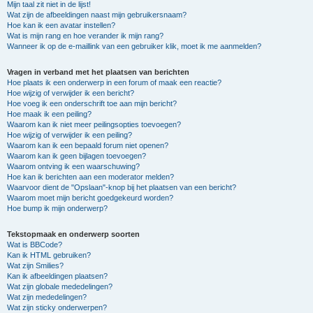
Mijn taal zit niet in de lijst!
Wat zijn de afbeeldingen naast mijn gebruikersnaam?
Hoe kan ik een avatar instellen?
Wat is mijn rang en hoe verander ik mijn rang?
Wanneer ik op de e-maillink van een gebruiker klik, moet ik me aanmelden?
Vragen in verband met het plaatsen van berichten
Hoe plaats ik een onderwerp in een forum of maak een reactie?
Hoe wijzig of verwijder ik een bericht?
Hoe voeg ik een onderschrift toe aan mijn bericht?
Hoe maak ik een peiling?
Waarom kan ik niet meer peilingsopties toevoegen?
Hoe wijzig of verwijder ik een peiling?
Waarom kan ik een bepaald forum niet openen?
Waarom kan ik geen bijlagen toevoegen?
Waarom ontving ik een waarschuwing?
Hoe kan ik berichten aan een moderator melden?
Waarvoor dient de "Opslaan"-knop bij het plaatsen van een bericht?
Waarom moet mijn bericht goedgekeurd worden?
Hoe bump ik mijn onderwerp?
Tekstopmaak en onderwerp soorten
Wat is BBCode?
Kan ik HTML gebruiken?
Wat zijn Smilies?
Kan ik afbeeldingen plaatsen?
Wat zijn globale mededelingen?
Wat zijn mededelingen?
Wat zijn sticky onderwerpen?