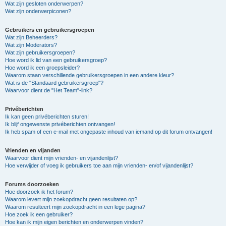
Wat zijn gesloten onderwerpen?
Wat zijn onderwerpiconen?
Gebruikers en gebruikersgroepen
Wat zijn Beheerders?
Wat zijn Moderators?
Wat zijn gebruikersgroepen?
Hoe word ik lid van een gebruikersgroep?
Hoe word ik een groepsleider?
Waarom staan verschillende gebruikersgroepen in een andere kleur?
Wat is de "Standaard gebruikersgroep"?
Waarvoor dient de "Het Team"-link?
Privéberichten
Ik kan geen privéberichten sturen!
Ik blijf ongewenste privéberichten ontvangen!
Ik heb spam of een e-mail met ongepaste inhoud van iemand op dit forum ontvangen!
Vrienden en vijanden
Waarvoor dient mijn vrienden- en vijandenlijst?
Hoe verwijder of voeg ik gebruikers toe aan mijn vrienden- en/of vijandenlijst?
Forums doorzoeken
Hoe doorzoek ik het forum?
Waarom levert mijn zoekopdracht geen resultaten op?
Waarom resulteert mijn zoekopdracht in een lege pagina?
Hoe zoek ik een gebruiker?
Hoe kan ik mijn eigen berichten en onderwerpen vinden?