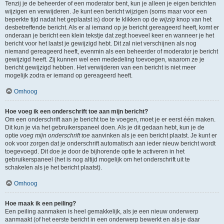
Tenzij je de beheerder of een moderator bent, kun je alleen je eigen berichten
wijzigen en verwijderen. Je kunt een bericht wijzigen (soms maar voor een
beperkte tijd nadat het geplaatst is) door te klikken op de
wijzig
knop van het
desbetreffende bericht. Als er al iemand op je bericht gereageerd heeft, komt er
onderaan je bericht een klein tekstje dat zegt hoeveel keer en wanneer je het
bericht voor het laatst je gewijzigd hebt. Dit zal niet verschijnen als nog
niemand gereageerd heeft, evenmin als een beheerder of moderator je bericht
gewijzigd heeft. Zij kunnen wel een mededeling toevoegen, waarom ze je
bericht gewijzigd hebben. Het verwijderen van een bericht is niet meer
mogelijk zodra er iemand op gereageerd heeft.
Omhoog
Hoe voeg ik een onderschrift toe aan mijn bericht?
Om een onderschrift aan je bericht toe te voegen, moet je er eerst één maken.
Dit kun je via het gebruikerspaneel doen. Als je dit gedaan hebt, kun je de
optie
voeg mijn onderschrift toe
aanvinken als je een bericht plaatst. Je kunt er
ook voor zorgen dat je onderschrift automatisch aan ieder nieuw bericht wordt
toegevoegd. Dit doe je door de bijhorende optie te activeren in het
gebruikerspaneel (het is nog altijd mogelijk om het onderschrift uit te
schakelen als je het bericht plaatst).
Omhoog
Hoe maak ik een peiling?
Een peiling aanmaken is heel gemakkelijk, als je een nieuw onderwerp
aanmaakt (of het eerste bericht in een onderwerp bewerkt en als je daar