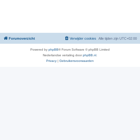
Forumoverzicht
Verwijder cookies
Alle tijden zijn
UTC+02:00
Powered by
phpBB
® Forum Software © phpBB Limited
Nederlandse vertaling door
phpBB.nl
.
Privacy
|
Gebruikersvoorwaarden