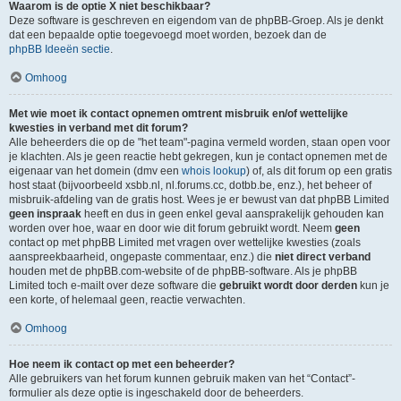
Waarom is de optie X niet beschikbaar?
Deze software is geschreven en eigendom van de phpBB-Groep. Als je denkt
dat een bepaalde optie toegevoegd moet worden, bezoek dan de
phpBB Ideeën sectie
.
Omhoog
Met wie moet ik contact opnemen omtrent misbruik en/of wettelijke
kwesties in verband met dit forum?
Alle beheerders die op de "het team"-pagina vermeld worden, staan open voor
je klachten. Als je geen reactie hebt gekregen, kun je contact opnemen met de
eigenaar van het domein (dmv een
whois lookup
) of, als dit forum op een gratis
host staat (bijvoorbeeld xsbb.nl, nl.forums.cc, dotbb.be, enz.), het beheer of
misbruik-afdeling van de gratis host. Wees je er bewust van dat phpBB Limited
geen inspraak
heeft en dus in geen enkel geval aansprakelijk gehouden kan
worden over hoe, waar en door wie dit forum gebruikt wordt. Neem
geen
contact op met phpBB Limited met vragen over wettelijke kwesties (zoals
aanspreekbaarheid, ongepaste commentaar, enz.) die
niet direct verband
houden met de phpBB.com-website of de phpBB-software. Als je phpBB
Limited toch e-mailt over deze software die
gebruikt wordt door derden
kun je
een korte, of helemaal geen, reactie verwachten.
Omhoog
Hoe neem ik contact op met een beheerder?
Alle gebruikers van het forum kunnen gebruik maken van het “Contact”-
formulier als deze optie is ingeschakeld door de beheerders.