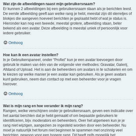
Wat zijn de afbeeldingen naast mijn gebruikersnaam?
Er kunnen 2 afbeeldingen bij een gebruikersnaam staan als je berichten leest.
De eerste afbeelding geeft aan welke rang je hebt, meestal zijn dit sterretjes of
blokjes die aangeven hoeveel berichten je geplaatst hebt of wat je status is.
Hieronder kan nog een tweede, meestal grotere, afbeelding staan, beter
bekend als een avatar. Deze afbeelding is meestal uniek of persoonlijk voor
iedere gebruiker.
Omhoog
Hoe kan ik een avatar instellen?
In je Gebruikerspaneel, onder “Profiel” kun je een avatar toevoegen door
gebruik te maken van één van de volgende vier methodes: Gravatar, Galerij,
Afstand of Upload. Het is aan de beheerders om avatars in te schakelen en om
te kiezen op welke manier je een avatar kan gebruiken. Als je geen avatars
kunt gebruiken, neem dan contact op met een beheerder voor je vragen
hierover.
Omhoog
Wat is mijn rang en hoe verander ik mijn rang?
Rangen, welke verschijnen onder je gebruikersnaam, geven een indicatie over
het aantal berchten dat je hebt gemaakt of om bepaalde gebruikers te
identificeren, bijv. moderators en beheerders. Over het algemeen kun je je
rang niet wijzigen, aangezien ze ingesteld worden door een beheerder. Nu
moet je natuurlijk het forum niet beginnen te spammen met onzinnig veel
berichten, gewoon voor een hogere rang. Dit heeft zelfs mogelijk het