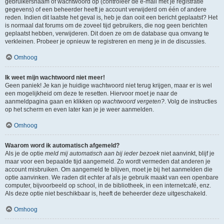
gebruikersnaam of wachtwoord op (controleer de e-mail met je registratie
gegevens) of een beheerder heeft je account verwijderd om één of andere
reden. Indien dit laatste het geval is, heb je dan ooit een bericht geplaatst? Het
is normaal dat forums om de zoveel tijd gebruikers, die nog geen berichten
geplaatst hebben, verwijderen. Dit doen ze om de database qua omvang te
verkleinen. Probeer je opnieuw te registreren en meng je in de discussies.
Omhoog
Ik weet mijn wachtwoord niet meer!
Geen paniek! Je kan je huidige wachtwoord niet terug krijgen, maar er is wel
een mogelijkheid om deze te resetten. Hiervoor moet je naar de
aanmeldpagina gaan en klikken op
wachtwoord vergeten?
. Volg de instructies
op het scherm en even later kan je je weer aanmelden.
Omhoog
Waarom word ik automatisch afgemeld?
Als je de optie
meld mij automatisch aan bij ieder bezoek
niet aanvinkt, blijf je
maar voor een bepaalde tijd aangemeld. Zo wordt vermeden dat anderen je
account misbruiken. Om aangemeld te blijven, moet je bij het aanmelden die
optie aanvinken. We raden dit echter af als je gebruik maakt van een openbare
computer, bijvoorbeeld op school, in de bibliotheek, in een internetcafé, enz.
Als deze optie niet beschikbaar is, heeft de beheerder deze uitgeschakeld.
Omhoog