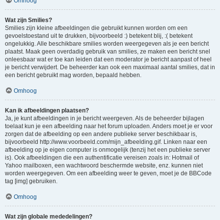
Omhoog
Wat zijn Smilies?
Smilies zijn kleine afbeeldingen die gebruikt kunnen worden om een
gevoelstoestand uit te drukken, bijvoorbeeld :) betekent blij, :( betekent
ongelukkig. Alle beschikbare smilies worden weergegeven als je een bericht
plaatst. Maak geen overdadig gebruik van smilies, ze maken een bericht snel
onleesbaar wat er toe kan leiden dat een moderator je bericht aanpast of heel
je bericht verwijdert. De beheerder kan ook een maximaal aantal smilies, dat in
een bericht gebruikt mag worden, bepaald hebben.
Omhoog
Kan ik afbeeldingen plaatsen?
Ja, je kunt afbeeldingen in je bericht weergeven. Als de beheerder bijlagen
toelaat kun je een afbeelding naar het forum uploaden. Anders moet je er voor
zorgen dat de afbeelding op een andere publieke server beschikbaar is,
bijvoorbeeld http://www.voorbeeld.com/mijn_afbeelding.gif. Linken naar een
afbeelding op je eigen computer is onmogelijk (tenzij het een publieke server
is). Ook afbeeldingen die een authentificatie vereisen zoals in: Hotmail of
Yahoo mailboxen, een wachtwoord beschermde website, enz. kunnen niet
worden weergegeven. Om een afbeelding weer te geven, moet je de BBCode
tag [img] gebruiken.
Omhoog
Wat zijn globale mededelingen?