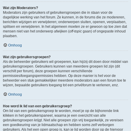
Wat zijn Moderators?
Moderators zijn gebruikers of gebruikersgroepen die in staan voor de
dagelijkse werking van het forum. Ze kunnen, in de forums die ze modereren,
berichten wijzigen en verwijderen; onderwerpen sluiten, openen, verplaatsen,
splitsen en verwijderen. In het algemeen moeten ze er gewoon op toe zien dat
mensen niet van het onderwerp afwijken (
off-topic
gaan) of ongepaste inhoud
plaatsen.
Omhoog
Wat zijn gebruikersgroepen?
Als de beheerder gebruikers wil groeperen, kan hij/zij dit doen door middel van
gebruikersgroepen. Gebruikers kunnen van meerdere groepen lid zijn (dit
verschilt per forum), deze groepen kunnen verschillende
permissies/toegangspermissies hebben. Op deze manier is het voor de
beheerder een stuk gemakkelijker meerdere moderators aan een forum toe te
wijzen, bepaalde gebruikers toegang tot een privéforum te verlenen, enz.
Omhoog
Hoe word ik lid van een gebruikersgroep?
Om lid van een gebruikersgroep te worden, moet je op de bijhorende link
klikken in het gebruikerspaneel, waarna je een overzicht van alle
gebruikersgroepen krijgt. Niet alle groepen zijn vrij toegankelijk, ze vereisen
een goedkeuring van je lidmaatschap en hebben soms zelf verborgen
gebruikers. Als het een open groep is, kan je lid worden door op de hiervoor