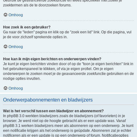
Gebruik de geavanceerde zoekfunctie en wees specifieker met zowel je
zoektermen als de te doorzoeken forums.
Omhoog
Hoe zoek ik een gebruiker?
Ga naar de "leden" pagina en klik op de "zoek een lid" link. Op die pagina, vul
je de voor zichzelf sprekende opties in.
Omhoog
Hoe kan ik mijn eigen berichten en onderwerpen vinden?
Je kunt je eigen berichten vinden door of op de "toon je eigen berichten" link in
het gebruikerspaneel te klikken, of via je eigen profiel. Om je eigen
onderwerpen te zoeken moet je de geavanceerde zoekfunctie gebruiken en de
nodige opties invullen.
Omhoog
Onderwerpabonnementen en bladwijzers
Wat is het verschil tussen een bladwijzer en abonnement?
In phpBB 3.0 werkten bladwijzers zoals de bladwijzers (of favorieten) in je
browser. Je werd niet op de hoogte gebracht als er een update was. Vanaf
phpBB 3.1 werken bladwijzers meer als abonneren op een onderwerp. Je kunt
een notificatie krijgen als het onderwerp is geüpdate. Abonneren zal je echter
notificeren als er een update is op een onderwerp of forum. Notificatieopties