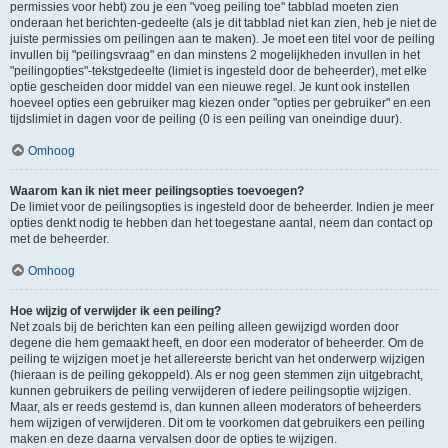
permissies voor hebt) zou je een "voeg peiling toe" tabblad moeten zien
onderaan het berichten-gedeelte (als je dit tabblad niet kan zien, heb je niet de
juiste permissies om peilingen aan te maken). Je moet een titel voor de peiling
invullen bij "peilingsvraag" en dan minstens 2 mogelijkheden invullen in het
"peilingopties"-tekstgedeelte (limiet is ingesteld door de beheerder), met elke
optie gescheiden door middel van een nieuwe regel. Je kunt ook instellen
hoeveel opties een gebruiker mag kiezen onder "opties per gebruiker" en een
tijdslimiet in dagen voor de peiling (0 is een peiling van oneindige duur).
Omhoog
Waarom kan ik niet meer peilingsopties toevoegen?
De limiet voor de peilingsopties is ingesteld door de beheerder. Indien je meer
opties denkt nodig te hebben dan het toegestane aantal, neem dan contact op
met de beheerder.
Omhoog
Hoe wijzig of verwijder ik een peiling?
Net zoals bij de berichten kan een peiling alleen gewijzigd worden door
degene die hem gemaakt heeft, en door een moderator of beheerder. Om de
peiling te wijzigen moet je het allereerste bericht van het onderwerp wijzigen
(hieraan is de peiling gekoppeld). Als er nog geen stemmen zijn uitgebracht,
kunnen gebruikers de peiling verwijderen of iedere peilingsoptie wijzigen.
Maar, als er reeds gestemd is, dan kunnen alleen moderators of beheerders
hem wijzigen of verwijderen. Dit om te voorkomen dat gebruikers een peiling
maken en deze daarna vervalsen door de opties te wijzigen.