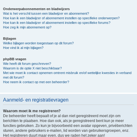
Onderwerpabonnementen en bladwijzers
Wat is het verschil tussen een bladwijzer en abonnement?
Hoe kan ik een bladwijzer of abonnement instellen op specifieke onderwerpen?
Hoe kan ik een bladwijzer of abonnement instellen op specifieke forums?
Hoe zeg ik mijn abonnement op?
Bijlagen
Welke bijlagen worden toegestaan op dit forum?
Hoe vind ik al mijn bijlagen?
phpBB vragen
Wie heeft dit forum geschreven?
Waarom is de optie X niet beschikbaar?
Met wie moet ik contact opnemen omtrent misbruik en/of wettelijke kwesties in verband
met dit forum?
Hoe neem ik contact op met een beheerder?
Aanmeld- en registratievragen
Waarom moet ik me registreren?
De beheerder heeft bepaalt of je al dan niet geregistreerd moet zijn om
berichten te plaatsen. Hoe dan ook, als je geregistreerd bent kun je meer
functies gebruiken. Zo kun je bijvoorbeeld een avatar opgeven, privéberichten
sturen, andere gebruikers e-mailen, lid worden van gebruikersgroepen, enz.
Het registreren duurt maar even, dus we raden het zeker aan!