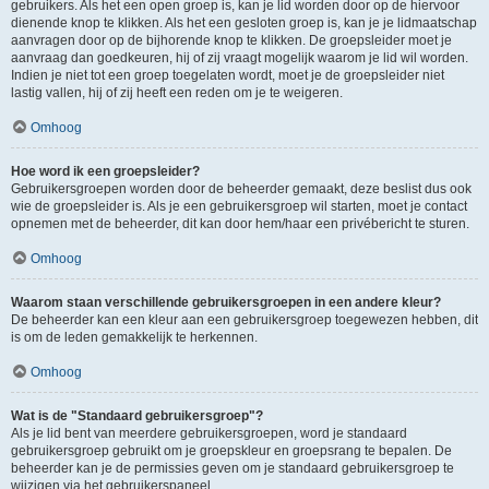
gebruikers. Als het een open groep is, kan je lid worden door op de hiervoor
dienende knop te klikken. Als het een gesloten groep is, kan je je lidmaatschap
aanvragen door op de bijhorende knop te klikken. De groepsleider moet je
aanvraag dan goedkeuren, hij of zij vraagt mogelijk waarom je lid wil worden.
Indien je niet tot een groep toegelaten wordt, moet je de groepsleider niet
lastig vallen, hij of zij heeft een reden om je te weigeren.
Omhoog
Hoe word ik een groepsleider?
Gebruikersgroepen worden door de beheerder gemaakt, deze beslist dus ook
wie de groepsleider is. Als je een gebruikersgroep wil starten, moet je contact
opnemen met de beheerder, dit kan door hem/haar een privébericht te sturen.
Omhoog
Waarom staan verschillende gebruikersgroepen in een andere kleur?
De beheerder kan een kleur aan een gebruikersgroep toegewezen hebben, dit
is om de leden gemakkelijk te herkennen.
Omhoog
Wat is de "Standaard gebruikersgroep"?
Als je lid bent van meerdere gebruikersgroepen, word je standaard
gebruikersgroep gebruikt om je groepskleur en groepsrang te bepalen. De
beheerder kan je de permissies geven om je standaard gebruikersgroep te
wijzigen via het gebruikerspaneel.