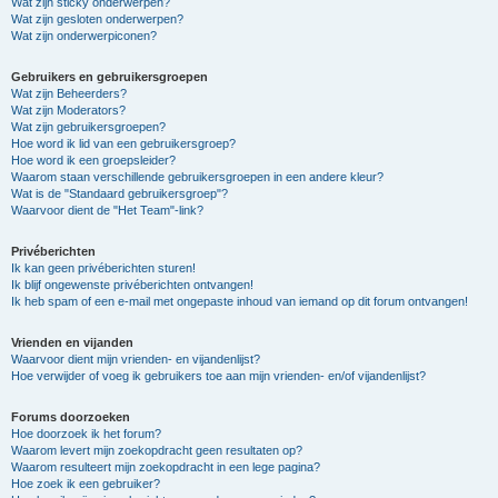
Wat zijn sticky onderwerpen?
Wat zijn gesloten onderwerpen?
Wat zijn onderwerpiconen?
Gebruikers en gebruikersgroepen
Wat zijn Beheerders?
Wat zijn Moderators?
Wat zijn gebruikersgroepen?
Hoe word ik lid van een gebruikersgroep?
Hoe word ik een groepsleider?
Waarom staan verschillende gebruikersgroepen in een andere kleur?
Wat is de "Standaard gebruikersgroep"?
Waarvoor dient de "Het Team"-link?
Privéberichten
Ik kan geen privéberichten sturen!
Ik blijf ongewenste privéberichten ontvangen!
Ik heb spam of een e-mail met ongepaste inhoud van iemand op dit forum ontvangen!
Vrienden en vijanden
Waarvoor dient mijn vrienden- en vijandenlijst?
Hoe verwijder of voeg ik gebruikers toe aan mijn vrienden- en/of vijandenlijst?
Forums doorzoeken
Hoe doorzoek ik het forum?
Waarom levert mijn zoekopdracht geen resultaten op?
Waarom resulteert mijn zoekopdracht in een lege pagina?
Hoe zoek ik een gebruiker?