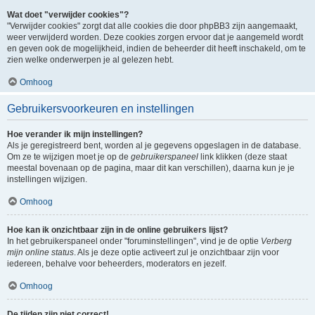
Wat doet "verwijder cookies"?
"Verwijder cookies" zorgt dat alle cookies die door phpBB3 zijn aangemaakt,
weer verwijderd worden. Deze cookies zorgen ervoor dat je aangemeld wordt
en geven ook de mogelijkheid, indien de beheerder dit heeft inschakeld, om te
zien welke onderwerpen je al gelezen hebt.
Omhoog
Gebruikersvoorkeuren en instellingen
Hoe verander ik mijn instellingen?
Als je geregistreerd bent, worden al je gegevens opgeslagen in de database.
Om ze te wijzigen moet je op de
gebruikerspaneel
link klikken (deze staat
meestal bovenaan op de pagina, maar dit kan verschillen), daarna kun je je
instellingen wijzigen.
Omhoog
Hoe kan ik onzichtbaar zijn in de online gebruikers lijst?
In het gebruikerspaneel onder "foruminstellingen", vind je de optie
Verberg
mijn online status
. Als je deze optie activeert zul je onzichtbaar zijn voor
iedereen, behalve voor beheerders, moderators en jezelf.
Omhoog
De tijden zijn niet correct!