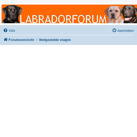
Labradorforum
Het gezelligste Labradorforum van Nederland en België!
V&A
Aanmelden
Forumoverzicht
Veelgestelde vragen