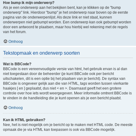
Hoe bump ik mijn onderwerp?
Als je een onderwerp aan het bekijken bent, kan je klikken op de "bump
onderwerp" link. Hierdoor "bump" je het onderwerp naar boven op de eerste
pagina van de onderwerpenlijst. Als deze link er niet staat, kunnen
onderwerpen niet gebumpt worden. Een onderwerp kan ook gebumpt worden
door een antwoord te plaatsen, maar hou hierbij wel rekening met de regels
van het forum.
Omhoog
Tekstopmaak en onderwerp soorten
Wat is BBCode?
BBCode is een vereenvoudigde versie van html, het gebruik ervan is al dan
niet toegestaan door de beheerder (je kunt BBCode ook per bericht
uitschakelen, dit is een optie bij het plaatsen van je bericht). De syntax van
BBCode is ongeveer gelijk aan die van HTML, tags worden tussen vierkante
haakjes [ en ] geplaatst, dus niet < en >. Daarnaast geeft het een grotere
controle over hoe iets wordt weergegeven. Meer informatie omtrent BBCode is
te vinden in de handleiding die je kunt openen als je een bericht plaatst.
Omhoog
Kan ik HTML gebruiken?
Nee, het is niet mogelijk om je bericht op te maken met HTML code. De meeste
opmaak die je via HTML kan toepassen is ook via BBCode mogelijk.