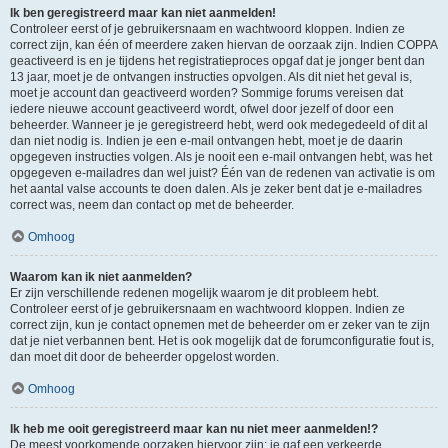
Ik ben geregistreerd maar kan niet aanmelden!
Controleer eerst of je gebruikersnaam en wachtwoord kloppen. Indien ze
correct zijn, kan één of meerdere zaken hiervan de oorzaak zijn. Indien COPPA
geactiveerd is en je tijdens het registratieproces opgaf dat je jonger bent dan
13 jaar, moet je de ontvangen instructies opvolgen. Als dit niet het geval is,
moet je account dan geactiveerd worden? Sommige forums vereisen dat
iedere nieuwe account geactiveerd wordt, ofwel door jezelf of door een
beheerder. Wanneer je je geregistreerd hebt, werd ook medegedeeld of dit al
dan niet nodig is. Indien je een e-mail ontvangen hebt, moet je de daarin
opgegeven instructies volgen. Als je nooit een e-mail ontvangen hebt, was het
opgegeven e-mailadres dan wel juist? Één van de redenen van activatie is om
het aantal valse accounts te doen dalen. Als je zeker bent dat je e-mailadres
correct was, neem dan contact op met de beheerder.
Omhoog
Waarom kan ik niet aanmelden?
Er zijn verschillende redenen mogelijk waarom je dit probleem hebt.
Controleer eerst of je gebruikersnaam en wachtwoord kloppen. Indien ze
correct zijn, kun je contact opnemen met de beheerder om er zeker van te zijn
dat je niet verbannen bent. Het is ook mogelijk dat de forumconfiguratie fout is,
dan moet dit door de beheerder opgelost worden.
Omhoog
Ik heb me ooit geregistreerd maar kan nu niet meer aanmelden!?
De meest voorkomende oorzaken hiervoor zijn: je gaf een verkeerde