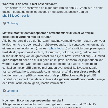
Waarom is de optie X niet beschikbaar?
Deze software is geschreven en eigendom van de phpBB-Groep. Als je denkt
dat een bepaalde optie toegevoegd moet worden, bezoek dan de
phpBB Ideeën sectie
.
Omhoog
Met wie moet ik contact opnemen omtrent misbruik en/of wettelijke
kwesties in verband met dit forum?
Alle beheerders die op de "het team"-pagina vermeld worden, staan open voor
je klachten. Als je geen reactie hebt gekregen, kun je contact opnemen met de
eigenaar van het domein (dmv een
whois lookup
) of, als dit forum op een gratis
host staat (bijvoorbeeld xsbb.nl, nl.forums.cc, dotbb.be, enz.), het beheer of
misbruik-afdeling van de gratis host. Wees je er bewust van dat phpBB Limited
geen inspraak
heeft en dus in geen enkel geval aansprakelijk gehouden kan
worden over hoe, waar en door wie dit forum gebruikt wordt. Neem
geen
contact op met phpBB Limited met vragen over wettelijke kwesties (zoals
aanspreekbaarheid, ongepaste commentaar, enz.) die
niet direct verband
houden met de phpBB.com-website of de phpBB-software. Als je phpBB
Limited toch e-mailt over deze software die
gebruikt wordt door derden
kun je
een korte, of helemaal geen, reactie verwachten.
Omhoog
Hoe neem ik contact op met een beheerder?
Alle gebruikers van het forum kunnen gebruik maken van het “Contact”-