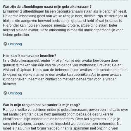
Wat zijn de afbeeldingen naast mijn gebruikersnaam?
Er kunnen 2 afbeeldingen bij een gebruikersnaam staan als je berichten leest.
De eerste afbeelding geeft aan welke rang je hebt, meestal zijn dit sterretjes of
blokjes die aangeven hoeveel berichten je geplaatst hebt of wat je status is.
Hieronder kan nog een tweede, meestal grotere, afbeelding staan, beter
bekend als een avatar. Deze afbeelding is meestal uniek of persoonlijk voor
iedere gebruiker.
Omhoog
Hoe kan ik een avatar instellen?
In je Gebruikerspaneel, onder “Profiel” kun je een avatar toevoegen door
gebruik te maken van één van de volgende vier methodes: Gravatar, Galerij,
Afstand of Upload. Het is aan de beheerders om avatars in te schakelen en om
te kiezen op welke manier je een avatar kan gebruiken. Als je geen avatars
kunt gebruiken, neem dan contact op met een beheerder voor je vragen
hierover.
Omhoog
Wat is mijn rang en hoe verander ik mijn rang?
Rangen, welke verschijnen onder je gebruikersnaam, geven een indicatie over
het aantal berchten dat je hebt gemaakt of om bepaalde gebruikers te
identificeren, bijv. moderators en beheerders. Over het algemeen kun je je
rang niet wijzigen, aangezien ze ingesteld worden door een beheerder. Nu
moet je natuurlijk het forum niet beginnen te spammen met onzinnig veel