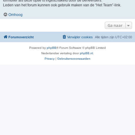
formulier als deze optie is ingeschakeld door de beheerders.
Leden van het forum kunnen ook gebruik maken van de “Het Team”-link.
Omhoog
Ga naar
Forumoverzicht
Verwijder cookies
Alle tijden zijn
UTC+02:00
Powered by
phpBB
® Forum Software © phpBB Limited
Nederlandse vertaling door
phpBB.nl
.
Privacy
|
Gebruikersvoorwaarden