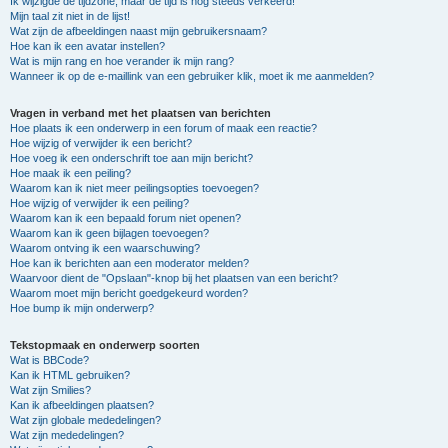
Ik wijzigde de tijdzone, maar de tijd is nog steeds verkeerd!
Mijn taal zit niet in de lijst!
Wat zijn de afbeeldingen naast mijn gebruikersnaam?
Hoe kan ik een avatar instellen?
Wat is mijn rang en hoe verander ik mijn rang?
Wanneer ik op de e-maillink van een gebruiker klik, moet ik me aanmelden?
Vragen in verband met het plaatsen van berichten
Hoe plaats ik een onderwerp in een forum of maak een reactie?
Hoe wijzig of verwijder ik een bericht?
Hoe voeg ik een onderschrift toe aan mijn bericht?
Hoe maak ik een peiling?
Waarom kan ik niet meer peilingsopties toevoegen?
Hoe wijzig of verwijder ik een peiling?
Waarom kan ik een bepaald forum niet openen?
Waarom kan ik geen bijlagen toevoegen?
Waarom ontving ik een waarschuwing?
Hoe kan ik berichten aan een moderator melden?
Waarvoor dient de "Opslaan"-knop bij het plaatsen van een bericht?
Waarom moet mijn bericht goedgekeurd worden?
Hoe bump ik mijn onderwerp?
Tekstopmaak en onderwerp soorten
Wat is BBCode?
Kan ik HTML gebruiken?
Wat zijn Smilies?
Kan ik afbeeldingen plaatsen?
Wat zijn globale mededelingen?
Wat zijn mededelingen?