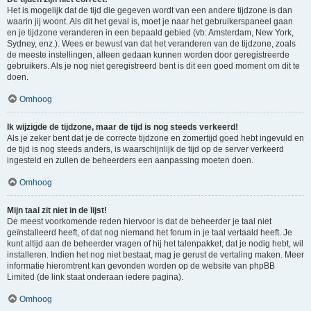
Het is mogelijk dat de tijd die gegeven wordt van een andere tijdzone is dan
waarin jij woont. Als dit het geval is, moet je naar het gebruikerspaneel gaan
en je tijdzone veranderen in een bepaald gebied (vb: Amsterdam, New York,
Sydney, enz.). Wees er bewust van dat het veranderen van de tijdzone, zoals
de meeste instellingen, alleen gedaan kunnen worden door geregistreerde
gebruikers. Als je nog niet geregistreerd bent is dit een goed moment om dit te
doen.
Omhoog
Ik wijzigde de tijdzone, maar de tijd is nog steeds verkeerd!
Als je zeker bent dat je de correcte tijdzone en zomertijd goed hebt ingevuld en
de tijd is nog steeds anders, is waarschijnlijk de tijd op de server verkeerd
ingesteld en zullen de beheerders een aanpassing moeten doen.
Omhoog
Mijn taal zit niet in de lijst!
De meest voorkomende reden hiervoor is dat de beheerder je taal niet
geïnstalleerd heeft, of dat nog niemand het forum in je taal vertaald heeft. Je
kunt altijd aan de beheerder vragen of hij het talenpakket, dat je nodig hebt, wil
installeren. Indien het nog niet bestaat, mag je gerust de vertaling maken. Meer
informatie hieromtrent kan gevonden worden op de website van phpBB
Limited (de link staat onderaan iedere pagina).
Omhoog