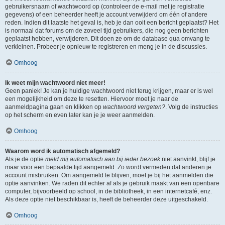
gebruikersnaam of wachtwoord op (controleer de e-mail met je registratie
gegevens) of een beheerder heeft je account verwijderd om één of andere
reden. Indien dit laatste het geval is, heb je dan ooit een bericht geplaatst? Het
is normaal dat forums om de zoveel tijd gebruikers, die nog geen berichten
geplaatst hebben, verwijderen. Dit doen ze om de database qua omvang te
verkleinen. Probeer je opnieuw te registreren en meng je in de discussies.
Omhoog
Ik weet mijn wachtwoord niet meer!
Geen paniek! Je kan je huidige wachtwoord niet terug krijgen, maar er is wel
een mogelijkheid om deze te resetten. Hiervoor moet je naar de
aanmeldpagina gaan en klikken op
wachtwoord vergeten?
. Volg de instructies
op het scherm en even later kan je je weer aanmelden.
Omhoog
Waarom word ik automatisch afgemeld?
Als je de optie
meld mij automatisch aan bij ieder bezoek
niet aanvinkt, blijf je
maar voor een bepaalde tijd aangemeld. Zo wordt vermeden dat anderen je
account misbruiken. Om aangemeld te blijven, moet je bij het aanmelden die
optie aanvinken. We raden dit echter af als je gebruik maakt van een openbare
computer, bijvoorbeeld op school, in de bibliotheek, in een internetcafé, enz.
Als deze optie niet beschikbaar is, heeft de beheerder deze uitgeschakeld.
Omhoog