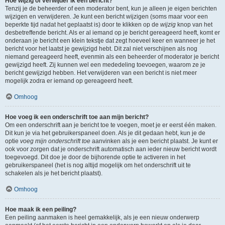
Hoe wijzig of verwijder ik een bericht?
Tenzij je de beheerder of een moderator bent, kun je alleen je eigen berichten
wijzigen en verwijderen. Je kunt een bericht wijzigen (soms maar voor een
beperkte tijd nadat het geplaatst is) door te klikken op de
wijzig
knop van het
desbetreffende bericht. Als er al iemand op je bericht gereageerd heeft, komt er
onderaan je bericht een klein tekstje dat zegt hoeveel keer en wanneer je het
bericht voor het laatst je gewijzigd hebt. Dit zal niet verschijnen als nog
niemand gereageerd heeft, evenmin als een beheerder of moderator je bericht
gewijzigd heeft. Zij kunnen wel een mededeling toevoegen, waarom ze je
bericht gewijzigd hebben. Het verwijderen van een bericht is niet meer
mogelijk zodra er iemand op gereageerd heeft.
Omhoog
Hoe voeg ik een onderschrift toe aan mijn bericht?
Om een onderschrift aan je bericht toe te voegen, moet je er eerst één maken.
Dit kun je via het gebruikerspaneel doen. Als je dit gedaan hebt, kun je de
optie
voeg mijn onderschrift toe
aanvinken als je een bericht plaatst. Je kunt er
ook voor zorgen dat je onderschrift automatisch aan ieder nieuw bericht wordt
toegevoegd. Dit doe je door de bijhorende optie te activeren in het
gebruikerspaneel (het is nog altijd mogelijk om het onderschrift uit te
schakelen als je het bericht plaatst).
Omhoog
Hoe maak ik een peiling?
Een peiling aanmaken is heel gemakkelijk, als je een nieuw onderwerp