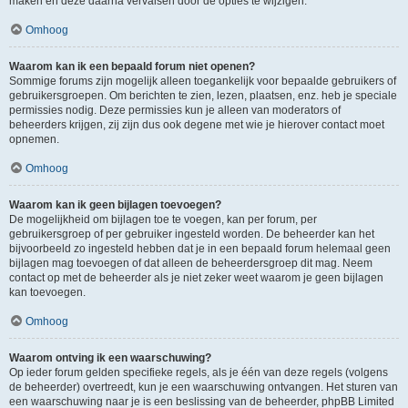
maken en deze daarna vervalsen door de opties te wijzigen.
Omhoog
Waarom kan ik een bepaald forum niet openen?
Sommige forums zijn mogelijk alleen toegankelijk voor bepaalde gebruikers of
gebruikersgroepen. Om berichten te zien, lezen, plaatsen, enz. heb je speciale
permissies nodig. Deze permissies kun je alleen van moderators of
beheerders krijgen, zij zijn dus ook degene met wie je hierover contact moet
opnemen.
Omhoog
Waarom kan ik geen bijlagen toevoegen?
De mogelijkheid om bijlagen toe te voegen, kan per forum, per
gebruikersgroep of per gebruiker ingesteld worden. De beheerder kan het
bijvoorbeeld zo ingesteld hebben dat je in een bepaald forum helemaal geen
bijlagen mag toevoegen of dat alleen de beheerdersgroep dit mag. Neem
contact op met de beheerder als je niet zeker weet waarom je geen bijlagen
kan toevoegen.
Omhoog
Waarom ontving ik een waarschuwing?
Op ieder forum gelden specifieke regels, als je één van deze regels (volgens
de beheerder) overtreedt, kun je een waarschuwing ontvangen. Het sturen van
een waarschuwing naar je is een beslissing van de beheerder, phpBB Limited