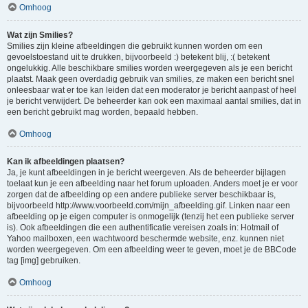
Omhoog
Wat zijn Smilies?
Smilies zijn kleine afbeeldingen die gebruikt kunnen worden om een
gevoelstoestand uit te drukken, bijvoorbeeld :) betekent blij, :( betekent
ongelukkig. Alle beschikbare smilies worden weergegeven als je een bericht
plaatst. Maak geen overdadig gebruik van smilies, ze maken een bericht snel
onleesbaar wat er toe kan leiden dat een moderator je bericht aanpast of heel
je bericht verwijdert. De beheerder kan ook een maximaal aantal smilies, dat in
een bericht gebruikt mag worden, bepaald hebben.
Omhoog
Kan ik afbeeldingen plaatsen?
Ja, je kunt afbeeldingen in je bericht weergeven. Als de beheerder bijlagen
toelaat kun je een afbeelding naar het forum uploaden. Anders moet je er voor
zorgen dat de afbeelding op een andere publieke server beschikbaar is,
bijvoorbeeld http://www.voorbeeld.com/mijn_afbeelding.gif. Linken naar een
afbeelding op je eigen computer is onmogelijk (tenzij het een publieke server
is). Ook afbeeldingen die een authentificatie vereisen zoals in: Hotmail of
Yahoo mailboxen, een wachtwoord beschermde website, enz. kunnen niet
worden weergegeven. Om een afbeelding weer te geven, moet je de BBCode
tag [img] gebruiken.
Omhoog