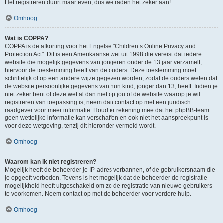
Het registreren duurt maar even, dus we raden het zeker aan!
Omhoog
Wat is COPPA?
COPPA is de afkorting voor het Engelse "Children’s Online Privacy and
Protection Act". Dit is een Amerikaanse wet uit 1998 die vereist dat iedere
website die mogelijk gegevens van jongeren onder de 13 jaar verzamelt,
hiervoor de toestemming heeft van de ouders. Deze toestemming moet
schriftelijk of op een andere wijze gegeven worden, zodat de ouders weten dat
de website persoonlijke gegevens van hun kind, jonger dan 13, heeft. Indien je
niet zeker bent of deze wet al dan niet op jou of de website waarop je wil
registreren van toepassing is, neem dan contact op met een juridisch
raadgever voor meer informatie. Houd er rekening mee dat het phpBB-team
geen wettelijke informatie kan verschaffen en ook niet het aanspreekpunt is
voor deze wetgeving, tenzij dit hieronder vermeld wordt.
Omhoog
Waarom kan ik niet registreren?
Mogelijk heeft de beheerder je IP-adres verbannen, of de gebruikersnaam die
je opgeeft verboden. Tevens is het mogelijk dat de beheerder de registratie
mogelijkheid heeft uitgeschakeld om zo de registratie van nieuwe gebruikers
te voorkomen. Neem contact op met de beheerder voor verdere hulp.
Omhoog