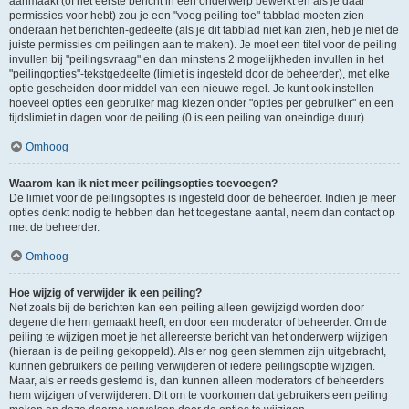
aanmaakt (of het eerste bericht in een onderwerp bewerkt en als je daar
permissies voor hebt) zou je een "voeg peiling toe" tabblad moeten zien
onderaan het berichten-gedeelte (als je dit tabblad niet kan zien, heb je niet de
juiste permissies om peilingen aan te maken). Je moet een titel voor de peiling
invullen bij "peilingsvraag" en dan minstens 2 mogelijkheden invullen in het
"peilingopties"-tekstgedeelte (limiet is ingesteld door de beheerder), met elke
optie gescheiden door middel van een nieuwe regel. Je kunt ook instellen
hoeveel opties een gebruiker mag kiezen onder "opties per gebruiker" en een
tijdslimiet in dagen voor de peiling (0 is een peiling van oneindige duur).
Omhoog
Waarom kan ik niet meer peilingsopties toevoegen?
De limiet voor de peilingsopties is ingesteld door de beheerder. Indien je meer
opties denkt nodig te hebben dan het toegestane aantal, neem dan contact op
met de beheerder.
Omhoog
Hoe wijzig of verwijder ik een peiling?
Net zoals bij de berichten kan een peiling alleen gewijzigd worden door
degene die hem gemaakt heeft, en door een moderator of beheerder. Om de
peiling te wijzigen moet je het allereerste bericht van het onderwerp wijzigen
(hieraan is de peiling gekoppeld). Als er nog geen stemmen zijn uitgebracht,
kunnen gebruikers de peiling verwijderen of iedere peilingsoptie wijzigen.
Maar, als er reeds gestemd is, dan kunnen alleen moderators of beheerders
hem wijzigen of verwijderen. Dit om te voorkomen dat gebruikers een peiling