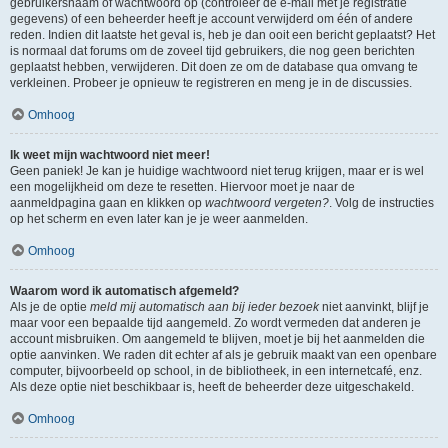
gebruikersnaam of wachtwoord op (controleer de e-mail met je registratie
gegevens) of een beheerder heeft je account verwijderd om één of andere
reden. Indien dit laatste het geval is, heb je dan ooit een bericht geplaatst? Het
is normaal dat forums om de zoveel tijd gebruikers, die nog geen berichten
geplaatst hebben, verwijderen. Dit doen ze om de database qua omvang te
verkleinen. Probeer je opnieuw te registreren en meng je in de discussies.
Omhoog
Ik weet mijn wachtwoord niet meer!
Geen paniek! Je kan je huidige wachtwoord niet terug krijgen, maar er is wel
een mogelijkheid om deze te resetten. Hiervoor moet je naar de
aanmeldpagina gaan en klikken op
wachtwoord vergeten?
. Volg de instructies
op het scherm en even later kan je je weer aanmelden.
Omhoog
Waarom word ik automatisch afgemeld?
Als je de optie
meld mij automatisch aan bij ieder bezoek
niet aanvinkt, blijf je
maar voor een bepaalde tijd aangemeld. Zo wordt vermeden dat anderen je
account misbruiken. Om aangemeld te blijven, moet je bij het aanmelden die
optie aanvinken. We raden dit echter af als je gebruik maakt van een openbare
computer, bijvoorbeeld op school, in de bibliotheek, in een internetcafé, enz.
Als deze optie niet beschikbaar is, heeft de beheerder deze uitgeschakeld.
Omhoog