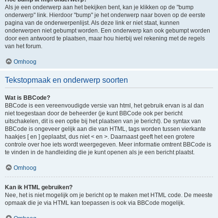
Als je een onderwerp aan het bekijken bent, kan je klikken op de "bump
onderwerp" link. Hierdoor "bump" je het onderwerp naar boven op de eerste
pagina van de onderwerpenlijst. Als deze link er niet staat, kunnen
onderwerpen niet gebumpt worden. Een onderwerp kan ook gebumpt worden
door een antwoord te plaatsen, maar hou hierbij wel rekening met de regels
van het forum.
Omhoog
Tekstopmaak en onderwerp soorten
Wat is BBCode?
BBCode is een vereenvoudigde versie van html, het gebruik ervan is al dan
niet toegestaan door de beheerder (je kunt BBCode ook per bericht
uitschakelen, dit is een optie bij het plaatsen van je bericht). De syntax van
BBCode is ongeveer gelijk aan die van HTML, tags worden tussen vierkante
haakjes [ en ] geplaatst, dus niet < en >. Daarnaast geeft het een grotere
controle over hoe iets wordt weergegeven. Meer informatie omtrent BBCode is
te vinden in de handleiding die je kunt openen als je een bericht plaatst.
Omhoog
Kan ik HTML gebruiken?
Nee, het is niet mogelijk om je bericht op te maken met HTML code. De meeste
opmaak die je via HTML kan toepassen is ook via BBCode mogelijk.