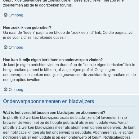
Gebruik de geavanceerde zoekfunctie en wees specifieker met zowel je
zoektermen als de te doorzoeken forums.
Omhoog
Hoe zoek ik een gebruiker?
Ga naar de "leden" pagina en klik op de "zoek een lid" link. Op die pagina, vul
je de voor zichzelf sprekende opties in.
Omhoog
Hoe kan ik mijn eigen berichten en onderwerpen vinden?
Je kunt je eigen berichten vinden door of op de "toon je eigen berichten" link in
het gebruikerspaneel te klikken, of via je eigen profiel. Om je eigen
onderwerpen te zoeken moet je de geavanceerde zoekfunctie gebruiken en de
nodige opties invullen.
Omhoog
Onderwerpabonnementen en bladwijzers
Wat is het verschil tussen een bladwijzer en abonnement?
In phpBB 3.0 werkten bladwijzers zoals de bladwijzers (of favorieten) in je
browser. Je werd niet op de hoogte gebracht als er een update was. Vanaf
phpBB 3.1 werken bladwijzers meer als abonneren op een onderwerp. Je kunt
een notificatie krijgen als het onderwerp is geüpdate. Abonneren zal je echter
notificeren als er een update is op een onderwerp of forum. Notificatieopties