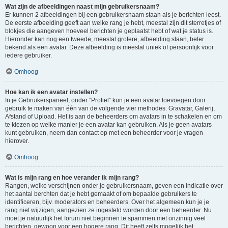
Wat zijn de afbeeldingen naast mijn gebruikersnaam?
Er kunnen 2 afbeeldingen bij een gebruikersnaam staan als je berichten leest.
De eerste afbeelding geeft aan welke rang je hebt, meestal zijn dit sterretjes of
blokjes die aangeven hoeveel berichten je geplaatst hebt of wat je status is.
Hieronder kan nog een tweede, meestal grotere, afbeelding staan, beter
bekend als een avatar. Deze afbeelding is meestal uniek of persoonlijk voor
iedere gebruiker.
Omhoog
Hoe kan ik een avatar instellen?
In je Gebruikerspaneel, onder “Profiel” kun je een avatar toevoegen door
gebruik te maken van één van de volgende vier methodes: Gravatar, Galerij,
Afstand of Upload. Het is aan de beheerders om avatars in te schakelen en om
te kiezen op welke manier je een avatar kan gebruiken. Als je geen avatars
kunt gebruiken, neem dan contact op met een beheerder voor je vragen
hierover.
Omhoog
Wat is mijn rang en hoe verander ik mijn rang?
Rangen, welke verschijnen onder je gebruikersnaam, geven een indicatie over
het aantal berchten dat je hebt gemaakt of om bepaalde gebruikers te
identificeren, bijv. moderators en beheerders. Over het algemeen kun je je
rang niet wijzigen, aangezien ze ingesteld worden door een beheerder. Nu
moet je natuurlijk het forum niet beginnen te spammen met onzinnig veel
berichten, gewoon voor een hogere rang. Dit heeft zelfs mogelijk het