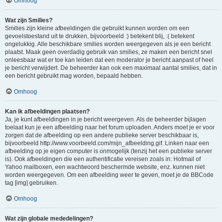
Omhoog
Wat zijn Smilies?
Smilies zijn kleine afbeeldingen die gebruikt kunnen worden om een
gevoelstoestand uit te drukken, bijvoorbeeld :) betekent blij, :( betekent
ongelukkig. Alle beschikbare smilies worden weergegeven als je een bericht
plaatst. Maak geen overdadig gebruik van smilies, ze maken een bericht snel
onleesbaar wat er toe kan leiden dat een moderator je bericht aanpast of heel
je bericht verwijdert. De beheerder kan ook een maximaal aantal smilies, dat in
een bericht gebruikt mag worden, bepaald hebben.
Omhoog
Kan ik afbeeldingen plaatsen?
Ja, je kunt afbeeldingen in je bericht weergeven. Als de beheerder bijlagen
toelaat kun je een afbeelding naar het forum uploaden. Anders moet je er voor
zorgen dat de afbeelding op een andere publieke server beschikbaar is,
bijvoorbeeld http://www.voorbeeld.com/mijn_afbeelding.gif. Linken naar een
afbeelding op je eigen computer is onmogelijk (tenzij het een publieke server
is). Ook afbeeldingen die een authentificatie vereisen zoals in: Hotmail of
Yahoo mailboxen, een wachtwoord beschermde website, enz. kunnen niet
worden weergegeven. Om een afbeelding weer te geven, moet je de BBCode
tag [img] gebruiken.
Omhoog
Wat zijn globale mededelingen?