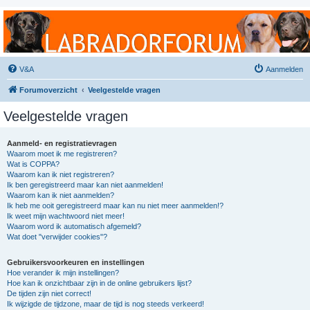
Labradorforum
Het gezelligste Labradorforum van Nederland en België!
V&A
Aanmelden
Forumoverzicht
Veelgestelde vragen
Veelgestelde vragen
Aanmeld- en registratievragen
Waarom moet ik me registreren?
Wat is COPPA?
Waarom kan ik niet registreren?
Ik ben geregistreerd maar kan niet aanmelden!
Waarom kan ik niet aanmelden?
Ik heb me ooit geregistreerd maar kan nu niet meer aanmelden!?
Ik weet mijn wachtwoord niet meer!
Waarom word ik automatisch afgemeld?
Wat doet "verwijder cookies"?
Gebruikersvoorkeuren en instellingen
Hoe verander ik mijn instellingen?
Hoe kan ik onzichtbaar zijn in de online gebruikers lijst?
De tijden zijn niet correct!
Ik wijzigde de tijdzone, maar de tijd is nog steeds verkeerd!