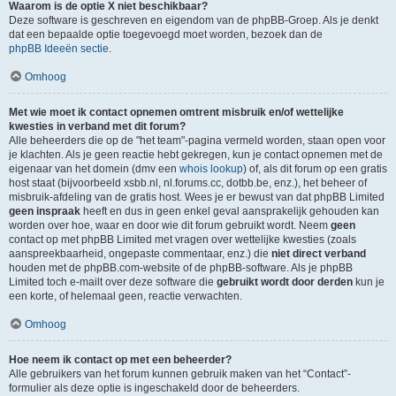
Waarom is de optie X niet beschikbaar?
Deze software is geschreven en eigendom van de phpBB-Groep. Als je denkt
dat een bepaalde optie toegevoegd moet worden, bezoek dan de
phpBB Ideeën sectie
.
Omhoog
Met wie moet ik contact opnemen omtrent misbruik en/of wettelijke
kwesties in verband met dit forum?
Alle beheerders die op de "het team"-pagina vermeld worden, staan open voor
je klachten. Als je geen reactie hebt gekregen, kun je contact opnemen met de
eigenaar van het domein (dmv een
whois lookup
) of, als dit forum op een gratis
host staat (bijvoorbeeld xsbb.nl, nl.forums.cc, dotbb.be, enz.), het beheer of
misbruik-afdeling van de gratis host. Wees je er bewust van dat phpBB Limited
geen inspraak
heeft en dus in geen enkel geval aansprakelijk gehouden kan
worden over hoe, waar en door wie dit forum gebruikt wordt. Neem
geen
contact op met phpBB Limited met vragen over wettelijke kwesties (zoals
aanspreekbaarheid, ongepaste commentaar, enz.) die
niet direct verband
houden met de phpBB.com-website of de phpBB-software. Als je phpBB
Limited toch e-mailt over deze software die
gebruikt wordt door derden
kun je
een korte, of helemaal geen, reactie verwachten.
Omhoog
Hoe neem ik contact op met een beheerder?
Alle gebruikers van het forum kunnen gebruik maken van het “Contact”-
formulier als deze optie is ingeschakeld door de beheerders.