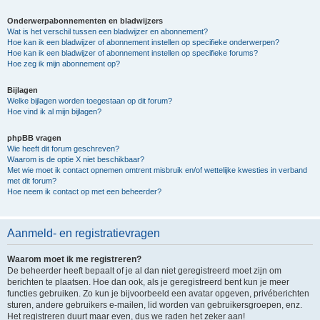
Onderwerpabonnementen en bladwijzers
Wat is het verschil tussen een bladwijzer en abonnement?
Hoe kan ik een bladwijzer of abonnement instellen op specifieke onderwerpen?
Hoe kan ik een bladwijzer of abonnement instellen op specifieke forums?
Hoe zeg ik mijn abonnement op?
Bijlagen
Welke bijlagen worden toegestaan op dit forum?
Hoe vind ik al mijn bijlagen?
phpBB vragen
Wie heeft dit forum geschreven?
Waarom is de optie X niet beschikbaar?
Met wie moet ik contact opnemen omtrent misbruik en/of wettelijke kwesties in verband
met dit forum?
Hoe neem ik contact op met een beheerder?
Aanmeld- en registratievragen
Waarom moet ik me registreren?
De beheerder heeft bepaalt of je al dan niet geregistreerd moet zijn om
berichten te plaatsen. Hoe dan ook, als je geregistreerd bent kun je meer
functies gebruiken. Zo kun je bijvoorbeeld een avatar opgeven, privéberichten
sturen, andere gebruikers e-mailen, lid worden van gebruikersgroepen, enz.
Het registreren duurt maar even, dus we raden het zeker aan!