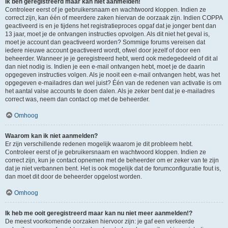
Ik ben geregistreerd maar kan niet aanmelden!
Controleer eerst of je gebruikersnaam en wachtwoord kloppen. Indien ze
correct zijn, kan één of meerdere zaken hiervan de oorzaak zijn. Indien COPPA
geactiveerd is en je tijdens het registratieproces opgaf dat je jonger bent dan
13 jaar, moet je de ontvangen instructies opvolgen. Als dit niet het geval is,
moet je account dan geactiveerd worden? Sommige forums vereisen dat
iedere nieuwe account geactiveerd wordt, ofwel door jezelf of door een
beheerder. Wanneer je je geregistreerd hebt, werd ook medegedeeld of dit al
dan niet nodig is. Indien je een e-mail ontvangen hebt, moet je de daarin
opgegeven instructies volgen. Als je nooit een e-mail ontvangen hebt, was het
opgegeven e-mailadres dan wel juist? Één van de redenen van activatie is om
het aantal valse accounts te doen dalen. Als je zeker bent dat je e-mailadres
correct was, neem dan contact op met de beheerder.
Omhoog
Waarom kan ik niet aanmelden?
Er zijn verschillende redenen mogelijk waarom je dit probleem hebt.
Controleer eerst of je gebruikersnaam en wachtwoord kloppen. Indien ze
correct zijn, kun je contact opnemen met de beheerder om er zeker van te zijn
dat je niet verbannen bent. Het is ook mogelijk dat de forumconfiguratie fout is,
dan moet dit door de beheerder opgelost worden.
Omhoog
Ik heb me ooit geregistreerd maar kan nu niet meer aanmelden!?
De meest voorkomende oorzaken hiervoor zijn: je gaf een verkeerde