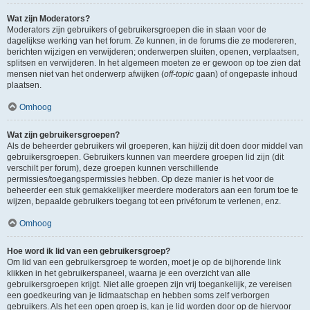
Wat zijn Moderators?
Moderators zijn gebruikers of gebruikersgroepen die in staan voor de
dagelijkse werking van het forum. Ze kunnen, in de forums die ze modereren,
berichten wijzigen en verwijderen; onderwerpen sluiten, openen, verplaatsen,
splitsen en verwijderen. In het algemeen moeten ze er gewoon op toe zien dat
mensen niet van het onderwerp afwijken (
off-topic
gaan) of ongepaste inhoud
plaatsen.
Omhoog
Wat zijn gebruikersgroepen?
Als de beheerder gebruikers wil groeperen, kan hij/zij dit doen door middel van
gebruikersgroepen. Gebruikers kunnen van meerdere groepen lid zijn (dit
verschilt per forum), deze groepen kunnen verschillende
permissies/toegangspermissies hebben. Op deze manier is het voor de
beheerder een stuk gemakkelijker meerdere moderators aan een forum toe te
wijzen, bepaalde gebruikers toegang tot een privéforum te verlenen, enz.
Omhoog
Hoe word ik lid van een gebruikersgroep?
Om lid van een gebruikersgroep te worden, moet je op de bijhorende link
klikken in het gebruikerspaneel, waarna je een overzicht van alle
gebruikersgroepen krijgt. Niet alle groepen zijn vrij toegankelijk, ze vereisen
een goedkeuring van je lidmaatschap en hebben soms zelf verborgen
gebruikers. Als het een open groep is, kan je lid worden door op de hiervoor