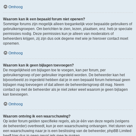
Omhoog
Waarom kan ik een bepaald forum niet openen?
Sommige forums zijn mogelijk alleen toegankelijk voor bepaalde gebruikers of
gebruikersgroepen. Om berichten te zien, lezen, plaatsen, enz. heb je speciale
permissies nodig. Deze permissies kun je alleen van moderators of
beheerders krijgen, zij zijn dus ook degene met wie je hierover contact moet
opnemen.
Omhoog
Waarom kan ik geen bijlagen toevoegen?
De mogelijkheid om bijlagen toe te voegen, kan per forum, per
gebruikersgroep of per gebruiker ingesteld worden. De beheerder kan het
bijvoorbeeld zo ingesteld hebben dat je in een bepaald forum helemaal geen
bijlagen mag toevoegen of dat alleen de beheerdersgroep dit mag. Neem
contact op met de beheerder als je niet zeker weet waarom je geen bijlagen
kan toevoegen.
Omhoog
Waarom ontving ik een waarschuwing?
Op ieder forum gelden specifieke regels, als je één van deze regels (volgens
de beheerder) overtreedt, kun je een waarschuwing ontvangen. Het sturen van
een waarschuwing naar je is een beslissing van de beheerder, phpBB Limited
heeft hier dus in geen geval iets mee te maken.