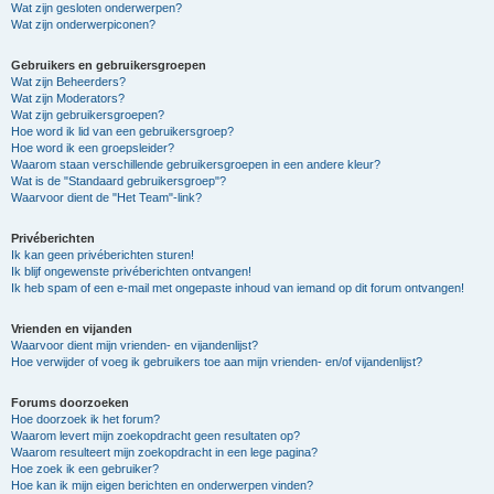
Wat zijn gesloten onderwerpen?
Wat zijn onderwerpiconen?
Gebruikers en gebruikersgroepen
Wat zijn Beheerders?
Wat zijn Moderators?
Wat zijn gebruikersgroepen?
Hoe word ik lid van een gebruikersgroep?
Hoe word ik een groepsleider?
Waarom staan verschillende gebruikersgroepen in een andere kleur?
Wat is de "Standaard gebruikersgroep"?
Waarvoor dient de "Het Team"-link?
Privéberichten
Ik kan geen privéberichten sturen!
Ik blijf ongewenste privéberichten ontvangen!
Ik heb spam of een e-mail met ongepaste inhoud van iemand op dit forum ontvangen!
Vrienden en vijanden
Waarvoor dient mijn vrienden- en vijandenlijst?
Hoe verwijder of voeg ik gebruikers toe aan mijn vrienden- en/of vijandenlijst?
Forums doorzoeken
Hoe doorzoek ik het forum?
Waarom levert mijn zoekopdracht geen resultaten op?
Waarom resulteert mijn zoekopdracht in een lege pagina?
Hoe zoek ik een gebruiker?
Hoe kan ik mijn eigen berichten en onderwerpen vinden?