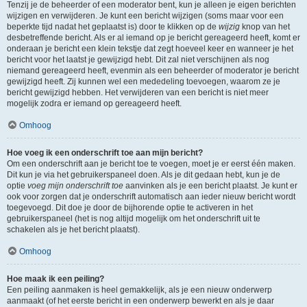
Tenzij je de beheerder of een moderator bent, kun je alleen je eigen berichten
wijzigen en verwijderen. Je kunt een bericht wijzigen (soms maar voor een
beperkte tijd nadat het geplaatst is) door te klikken op de
wijzig
knop van het
desbetreffende bericht. Als er al iemand op je bericht gereageerd heeft, komt er
onderaan je bericht een klein tekstje dat zegt hoeveel keer en wanneer je het
bericht voor het laatst je gewijzigd hebt. Dit zal niet verschijnen als nog
niemand gereageerd heeft, evenmin als een beheerder of moderator je bericht
gewijzigd heeft. Zij kunnen wel een mededeling toevoegen, waarom ze je
bericht gewijzigd hebben. Het verwijderen van een bericht is niet meer
mogelijk zodra er iemand op gereageerd heeft.
Omhoog
Hoe voeg ik een onderschrift toe aan mijn bericht?
Om een onderschrift aan je bericht toe te voegen, moet je er eerst één maken.
Dit kun je via het gebruikerspaneel doen. Als je dit gedaan hebt, kun je de
optie
voeg mijn onderschrift toe
aanvinken als je een bericht plaatst. Je kunt er
ook voor zorgen dat je onderschrift automatisch aan ieder nieuw bericht wordt
toegevoegd. Dit doe je door de bijhorende optie te activeren in het
gebruikerspaneel (het is nog altijd mogelijk om het onderschrift uit te
schakelen als je het bericht plaatst).
Omhoog
Hoe maak ik een peiling?
Een peiling aanmaken is heel gemakkelijk, als je een nieuw onderwerp
aanmaakt (of het eerste bericht in een onderwerp bewerkt en als je daar