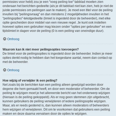
permissies voor hebt) zou je een "voeg peiling toe" tabblad moeten zien
onderaan het berichten-gedeelte (als je dit tabblad niet kan zien, heb je niet de
juiste permissies om peilingen aan te maken). Je moet een titel voor de peiling
invullen bij "peilingsvraag" en dan minstens 2 mogelijkheden invullen in het
"peilingopties"-tekstgedeelte (limiet is ingesteld door de beheerder), met elke
optie gescheiden door middel van een nieuwe regel. Je kunt ook instellen
hoeveel opties een gebruiker mag kiezen onder "opties per gebruiker" en een
tijdslimiet in dagen voor de peiling (0 is een peiling van oneindige duur).
Omhoog
Waarom kan ik niet meer peilingsopties toevoegen?
De limiet voor de peilingsopties is ingesteld door de beheerder. Indien je meer
opties denkt nodig te hebben dan het toegestane aantal, neem dan contact op
met de beheerder.
Omhoog
Hoe wijzig of verwijder ik een peiling?
Net zoals bij de berichten kan een peiling alleen gewijzigd worden door
degene die hem gemaakt heeft, en door een moderator of beheerder. Om de
peiling te wijzigen moet je het allereerste bericht van het onderwerp wijzigen
(hieraan is de peiling gekoppeld). Als er nog geen stemmen zijn uitgebracht,
kunnen gebruikers de peiling verwijderen of iedere peilingsoptie wijzigen.
Maar, als er reeds gestemd is, dan kunnen alleen moderators of beheerders
hem wijzigen of verwijderen. Dit om te voorkomen dat gebruikers een peiling
maken en deze daarna vervalsen door de opties te wijzigen.