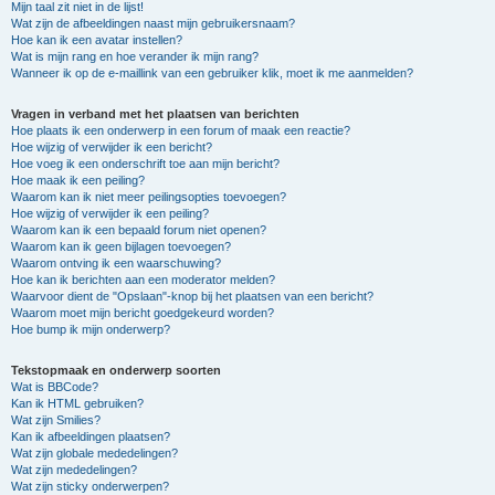
Mijn taal zit niet in de lijst!
Wat zijn de afbeeldingen naast mijn gebruikersnaam?
Hoe kan ik een avatar instellen?
Wat is mijn rang en hoe verander ik mijn rang?
Wanneer ik op de e-maillink van een gebruiker klik, moet ik me aanmelden?
Vragen in verband met het plaatsen van berichten
Hoe plaats ik een onderwerp in een forum of maak een reactie?
Hoe wijzig of verwijder ik een bericht?
Hoe voeg ik een onderschrift toe aan mijn bericht?
Hoe maak ik een peiling?
Waarom kan ik niet meer peilingsopties toevoegen?
Hoe wijzig of verwijder ik een peiling?
Waarom kan ik een bepaald forum niet openen?
Waarom kan ik geen bijlagen toevoegen?
Waarom ontving ik een waarschuwing?
Hoe kan ik berichten aan een moderator melden?
Waarvoor dient de "Opslaan"-knop bij het plaatsen van een bericht?
Waarom moet mijn bericht goedgekeurd worden?
Hoe bump ik mijn onderwerp?
Tekstopmaak en onderwerp soorten
Wat is BBCode?
Kan ik HTML gebruiken?
Wat zijn Smilies?
Kan ik afbeeldingen plaatsen?
Wat zijn globale mededelingen?
Wat zijn mededelingen?
Wat zijn sticky onderwerpen?