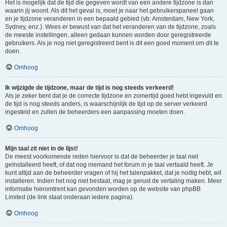
Het is mogelijk dat de tijd die gegeven wordt van een andere tijdzone is dan
waarin jij woont. Als dit het geval is, moet je naar het gebruikerspaneel gaan
en je tijdzone veranderen in een bepaald gebied (vb: Amsterdam, New York,
Sydney, enz.). Wees er bewust van dat het veranderen van de tijdzone, zoals
de meeste instellingen, alleen gedaan kunnen worden door geregistreerde
gebruikers. Als je nog niet geregistreerd bent is dit een goed moment om dit te
doen.
Omhoog
Ik wijzigde de tijdzone, maar de tijd is nog steeds verkeerd!
Als je zeker bent dat je de correcte tijdzone en zomertijd goed hebt ingevuld en
de tijd is nog steeds anders, is waarschijnlijk de tijd op de server verkeerd
ingesteld en zullen de beheerders een aanpassing moeten doen.
Omhoog
Mijn taal zit niet in de lijst!
De meest voorkomende reden hiervoor is dat de beheerder je taal niet
geïnstalleerd heeft, of dat nog niemand het forum in je taal vertaald heeft. Je
kunt altijd aan de beheerder vragen of hij het talenpakket, dat je nodig hebt, wil
installeren. Indien het nog niet bestaat, mag je gerust de vertaling maken. Meer
informatie hieromtrent kan gevonden worden op de website van phpBB
Limited (de link staat onderaan iedere pagina).
Omhoog