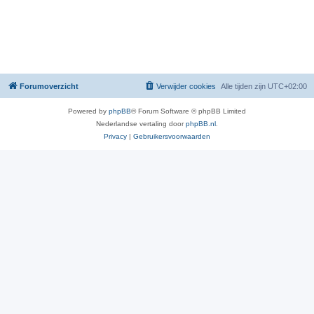
Forumoverzicht
Verwijder cookies
Alle tijden zijn
UTC+02:00
Powered by
phpBB
® Forum Software © phpBB Limited
Nederlandse vertaling door
phpBB.nl
.
Privacy
|
Gebruikersvoorwaarden