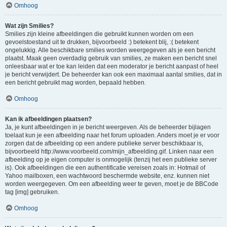
Omhoog
Wat zijn Smilies?
Smilies zijn kleine afbeeldingen die gebruikt kunnen worden om een
gevoelstoestand uit te drukken, bijvoorbeeld :) betekent blij, :( betekent
ongelukkig. Alle beschikbare smilies worden weergegeven als je een bericht
plaatst. Maak geen overdadig gebruik van smilies, ze maken een bericht snel
onleesbaar wat er toe kan leiden dat een moderator je bericht aanpast of heel
je bericht verwijdert. De beheerder kan ook een maximaal aantal smilies, dat in
een bericht gebruikt mag worden, bepaald hebben.
Omhoog
Kan ik afbeeldingen plaatsen?
Ja, je kunt afbeeldingen in je bericht weergeven. Als de beheerder bijlagen
toelaat kun je een afbeelding naar het forum uploaden. Anders moet je er voor
zorgen dat de afbeelding op een andere publieke server beschikbaar is,
bijvoorbeeld http://www.voorbeeld.com/mijn_afbeelding.gif. Linken naar een
afbeelding op je eigen computer is onmogelijk (tenzij het een publieke server
is). Ook afbeeldingen die een authentificatie vereisen zoals in: Hotmail of
Yahoo mailboxen, een wachtwoord beschermde website, enz. kunnen niet
worden weergegeven. Om een afbeelding weer te geven, moet je de BBCode
tag [img] gebruiken.
Omhoog