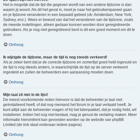
Het is mogelijk dat de tijd die gegeven wordt van een andere tijdzone is dan
waarin jij woont. Als dit het geval is, moet je naar het gebruikerspaneel gaan
en je tijdzone veranderen in een bepaald gebied (vb: Amsterdam, New York,
Sydney, enz.). Wees er bewust van dat het veranderen van de tijdzone, zoals
de meeste instellingen, alleen gedaan kunnen worden door geregistreerde
gebruikers. Als je nog niet geregistreerd bent is dit een goed moment om dit te
doen.
Omhoog
Ik wijzigde de tijdzone, maar de tijd is nog steeds verkeerd!
Als je zeker bent dat je de correcte tijdzone en zomertijd goed hebt ingevuld en
de tijd is nog steeds anders, is waarschijnlijk de tijd op de server verkeerd
ingesteld en zullen de beheerders een aanpassing moeten doen.
Omhoog
Mijn taal zit niet in de lijst!
De meest voorkomende reden hiervoor is dat de beheerder je taal niet
geïnstalleerd heeft, of dat nog niemand het forum in je taal vertaald heeft. Je
kunt altijd aan de beheerder vragen of hij het talenpakket, dat je nodig hebt, wil
installeren. Indien het nog niet bestaat, mag je gerust de vertaling maken. Meer
informatie hieromtrent kan gevonden worden op de website van phpBB
Limited (de link staat onderaan iedere pagina).
Omhoog