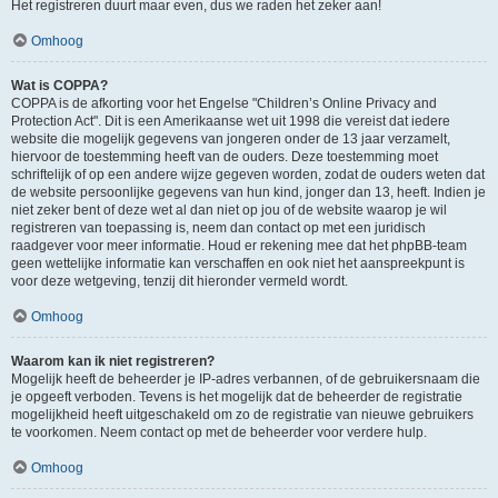
Het registreren duurt maar even, dus we raden het zeker aan!
Omhoog
Wat is COPPA?
COPPA is de afkorting voor het Engelse "Children’s Online Privacy and
Protection Act". Dit is een Amerikaanse wet uit 1998 die vereist dat iedere
website die mogelijk gegevens van jongeren onder de 13 jaar verzamelt,
hiervoor de toestemming heeft van de ouders. Deze toestemming moet
schriftelijk of op een andere wijze gegeven worden, zodat de ouders weten dat
de website persoonlijke gegevens van hun kind, jonger dan 13, heeft. Indien je
niet zeker bent of deze wet al dan niet op jou of de website waarop je wil
registreren van toepassing is, neem dan contact op met een juridisch
raadgever voor meer informatie. Houd er rekening mee dat het phpBB-team
geen wettelijke informatie kan verschaffen en ook niet het aanspreekpunt is
voor deze wetgeving, tenzij dit hieronder vermeld wordt.
Omhoog
Waarom kan ik niet registreren?
Mogelijk heeft de beheerder je IP-adres verbannen, of de gebruikersnaam die
je opgeeft verboden. Tevens is het mogelijk dat de beheerder de registratie
mogelijkheid heeft uitgeschakeld om zo de registratie van nieuwe gebruikers
te voorkomen. Neem contact op met de beheerder voor verdere hulp.
Omhoog