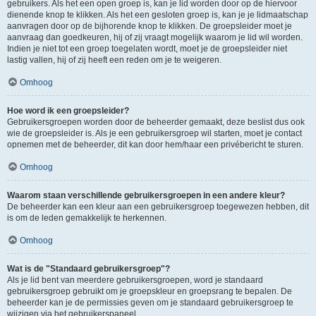
gebruikers. Als het een open groep is, kan je lid worden door op de hiervoor
dienende knop te klikken. Als het een gesloten groep is, kan je je lidmaatschap
aanvragen door op de bijhorende knop te klikken. De groepsleider moet je
aanvraag dan goedkeuren, hij of zij vraagt mogelijk waarom je lid wil worden.
Indien je niet tot een groep toegelaten wordt, moet je de groepsleider niet
lastig vallen, hij of zij heeft een reden om je te weigeren.
Omhoog
Hoe word ik een groepsleider?
Gebruikersgroepen worden door de beheerder gemaakt, deze beslist dus ook
wie de groepsleider is. Als je een gebruikersgroep wil starten, moet je contact
opnemen met de beheerder, dit kan door hem/haar een privébericht te sturen.
Omhoog
Waarom staan verschillende gebruikersgroepen in een andere kleur?
De beheerder kan een kleur aan een gebruikersgroep toegewezen hebben, dit
is om de leden gemakkelijk te herkennen.
Omhoog
Wat is de "Standaard gebruikersgroep"?
Als je lid bent van meerdere gebruikersgroepen, word je standaard
gebruikersgroep gebruikt om je groepskleur en groepsrang te bepalen. De
beheerder kan je de permissies geven om je standaard gebruikersgroep te
wijzigen via het gebruikerspaneel.