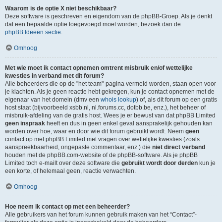
Waarom is de optie X niet beschikbaar?
Deze software is geschreven en eigendom van de phpBB-Groep. Als je denkt
dat een bepaalde optie toegevoegd moet worden, bezoek dan de
phpBB Ideeën sectie
.
Omhoog
Met wie moet ik contact opnemen omtrent misbruik en/of wettelijke
kwesties in verband met dit forum?
Alle beheerders die op de "het team"-pagina vermeld worden, staan open voor
je klachten. Als je geen reactie hebt gekregen, kun je contact opnemen met de
eigenaar van het domein (dmv een
whois lookup
) of, als dit forum op een gratis
host staat (bijvoorbeeld xsbb.nl, nl.forums.cc, dotbb.be, enz.), het beheer of
misbruik-afdeling van de gratis host. Wees je er bewust van dat phpBB Limited
geen inspraak
heeft en dus in geen enkel geval aansprakelijk gehouden kan
worden over hoe, waar en door wie dit forum gebruikt wordt. Neem
geen
contact op met phpBB Limited met vragen over wettelijke kwesties (zoals
aanspreekbaarheid, ongepaste commentaar, enz.) die
niet direct verband
houden met de phpBB.com-website of de phpBB-software. Als je phpBB
Limited toch e-mailt over deze software die
gebruikt wordt door derden
kun je
een korte, of helemaal geen, reactie verwachten.
Omhoog
Hoe neem ik contact op met een beheerder?
Alle gebruikers van het forum kunnen gebruik maken van het “Contact”-