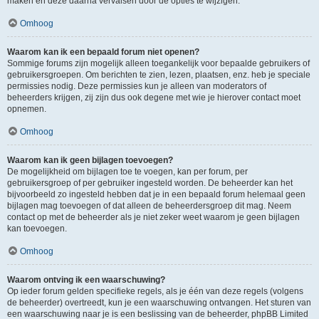
maken en deze daarna vervalsen door de opties te wijzigen.
Omhoog
Waarom kan ik een bepaald forum niet openen?
Sommige forums zijn mogelijk alleen toegankelijk voor bepaalde gebruikers of
gebruikersgroepen. Om berichten te zien, lezen, plaatsen, enz. heb je speciale
permissies nodig. Deze permissies kun je alleen van moderators of
beheerders krijgen, zij zijn dus ook degene met wie je hierover contact moet
opnemen.
Omhoog
Waarom kan ik geen bijlagen toevoegen?
De mogelijkheid om bijlagen toe te voegen, kan per forum, per
gebruikersgroep of per gebruiker ingesteld worden. De beheerder kan het
bijvoorbeeld zo ingesteld hebben dat je in een bepaald forum helemaal geen
bijlagen mag toevoegen of dat alleen de beheerdersgroep dit mag. Neem
contact op met de beheerder als je niet zeker weet waarom je geen bijlagen
kan toevoegen.
Omhoog
Waarom ontving ik een waarschuwing?
Op ieder forum gelden specifieke regels, als je één van deze regels (volgens
de beheerder) overtreedt, kun je een waarschuwing ontvangen. Het sturen van
een waarschuwing naar je is een beslissing van de beheerder, phpBB Limited