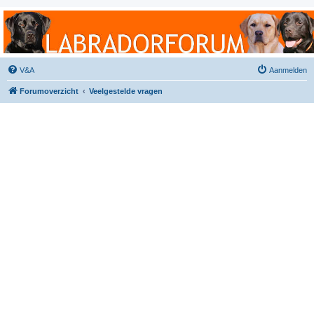
Labradorforum
Het gezelligste Labradorforum van Nederland en België!
V&A
Aanmelden
Forumoverzicht
Veelgestelde vragen