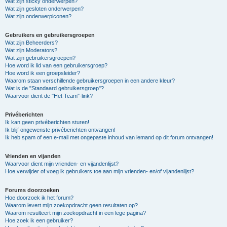
Wat zijn sticky onderwerpen?
Wat zijn gesloten onderwerpen?
Wat zijn onderwerpiconen?
Gebruikers en gebruikersgroepen
Wat zijn Beheerders?
Wat zijn Moderators?
Wat zijn gebruikersgroepen?
Hoe word ik lid van een gebruikersgroep?
Hoe word ik een groepsleider?
Waarom staan verschillende gebruikersgroepen in een andere kleur?
Wat is de "Standaard gebruikersgroep"?
Waarvoor dient de "Het Team"-link?
Privéberichten
Ik kan geen privéberichten sturen!
Ik blijf ongewenste privéberichten ontvangen!
Ik heb spam of een e-mail met ongepaste inhoud van iemand op dit forum ontvangen!
Vrienden en vijanden
Waarvoor dient mijn vrienden- en vijandenlijst?
Hoe verwijder of voeg ik gebruikers toe aan mijn vrienden- en/of vijandenlijst?
Forums doorzoeken
Hoe doorzoek ik het forum?
Waarom levert mijn zoekopdracht geen resultaten op?
Waarom resulteert mijn zoekopdracht in een lege pagina?
Hoe zoek ik een gebruiker?