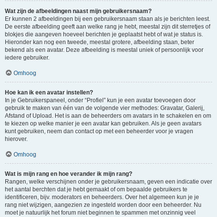
Wat zijn de afbeeldingen naast mijn gebruikersnaam?
Er kunnen 2 afbeeldingen bij een gebruikersnaam staan als je berichten leest.
De eerste afbeelding geeft aan welke rang je hebt, meestal zijn dit sterretjes of
blokjes die aangeven hoeveel berichten je geplaatst hebt of wat je status is.
Hieronder kan nog een tweede, meestal grotere, afbeelding staan, beter
bekend als een avatar. Deze afbeelding is meestal uniek of persoonlijk voor
iedere gebruiker.
Omhoog
Hoe kan ik een avatar instellen?
In je Gebruikerspaneel, onder “Profiel” kun je een avatar toevoegen door
gebruik te maken van één van de volgende vier methodes: Gravatar, Galerij,
Afstand of Upload. Het is aan de beheerders om avatars in te schakelen en om
te kiezen op welke manier je een avatar kan gebruiken. Als je geen avatars
kunt gebruiken, neem dan contact op met een beheerder voor je vragen
hierover.
Omhoog
Wat is mijn rang en hoe verander ik mijn rang?
Rangen, welke verschijnen onder je gebruikersnaam, geven een indicatie over
het aantal berchten dat je hebt gemaakt of om bepaalde gebruikers te
identificeren, bijv. moderators en beheerders. Over het algemeen kun je je
rang niet wijzigen, aangezien ze ingesteld worden door een beheerder. Nu
moet je natuurlijk het forum niet beginnen te spammen met onzinnig veel