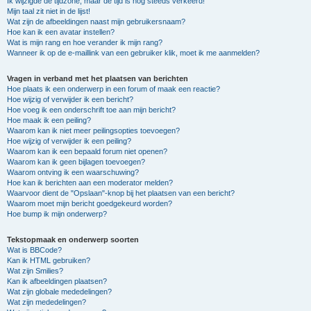
Ik wijzigde de tijdzone, maar de tijd is nog steeds verkeerd!
Mijn taal zit niet in de lijst!
Wat zijn de afbeeldingen naast mijn gebruikersnaam?
Hoe kan ik een avatar instellen?
Wat is mijn rang en hoe verander ik mijn rang?
Wanneer ik op de e-maillink van een gebruiker klik, moet ik me aanmelden?
Vragen in verband met het plaatsen van berichten
Hoe plaats ik een onderwerp in een forum of maak een reactie?
Hoe wijzig of verwijder ik een bericht?
Hoe voeg ik een onderschrift toe aan mijn bericht?
Hoe maak ik een peiling?
Waarom kan ik niet meer peilingsopties toevoegen?
Hoe wijzig of verwijder ik een peiling?
Waarom kan ik een bepaald forum niet openen?
Waarom kan ik geen bijlagen toevoegen?
Waarom ontving ik een waarschuwing?
Hoe kan ik berichten aan een moderator melden?
Waarvoor dient de "Opslaan"-knop bij het plaatsen van een bericht?
Waarom moet mijn bericht goedgekeurd worden?
Hoe bump ik mijn onderwerp?
Tekstopmaak en onderwerp soorten
Wat is BBCode?
Kan ik HTML gebruiken?
Wat zijn Smilies?
Kan ik afbeeldingen plaatsen?
Wat zijn globale mededelingen?
Wat zijn mededelingen?