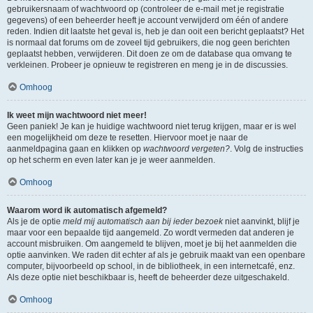
gebruikersnaam of wachtwoord op (controleer de e-mail met je registratie
gegevens) of een beheerder heeft je account verwijderd om één of andere
reden. Indien dit laatste het geval is, heb je dan ooit een bericht geplaatst? Het
is normaal dat forums om de zoveel tijd gebruikers, die nog geen berichten
geplaatst hebben, verwijderen. Dit doen ze om de database qua omvang te
verkleinen. Probeer je opnieuw te registreren en meng je in de discussies.
Omhoog
Ik weet mijn wachtwoord niet meer!
Geen paniek! Je kan je huidige wachtwoord niet terug krijgen, maar er is wel
een mogelijkheid om deze te resetten. Hiervoor moet je naar de
aanmeldpagina gaan en klikken op
wachtwoord vergeten?
. Volg de instructies
op het scherm en even later kan je je weer aanmelden.
Omhoog
Waarom word ik automatisch afgemeld?
Als je de optie
meld mij automatisch aan bij ieder bezoek
niet aanvinkt, blijf je
maar voor een bepaalde tijd aangemeld. Zo wordt vermeden dat anderen je
account misbruiken. Om aangemeld te blijven, moet je bij het aanmelden die
optie aanvinken. We raden dit echter af als je gebruik maakt van een openbare
computer, bijvoorbeeld op school, in de bibliotheek, in een internetcafé, enz.
Als deze optie niet beschikbaar is, heeft de beheerder deze uitgeschakeld.
Omhoog