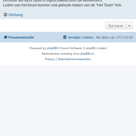
formulier als deze optie is ingeschakeld door de beheerders.
Leden van het forum kunnen ook gebruik maken van de “Het Team”-link.
Omhoog
Ga naar
Forumoverzicht
Verwijder cookies
Alle tijden zijn
UTC+02:00
Powered by
phpBB
® Forum Software © phpBB Limited
Nederlandse vertaling door
phpBB.nl
.
Privacy
|
Gebruikersvoorwaarden