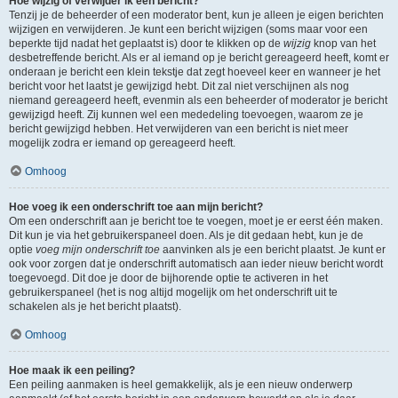
Hoe wijzig of verwijder ik een bericht?
Tenzij je de beheerder of een moderator bent, kun je alleen je eigen berichten
wijzigen en verwijderen. Je kunt een bericht wijzigen (soms maar voor een
beperkte tijd nadat het geplaatst is) door te klikken op de
wijzig
knop van het
desbetreffende bericht. Als er al iemand op je bericht gereageerd heeft, komt er
onderaan je bericht een klein tekstje dat zegt hoeveel keer en wanneer je het
bericht voor het laatst je gewijzigd hebt. Dit zal niet verschijnen als nog
niemand gereageerd heeft, evenmin als een beheerder of moderator je bericht
gewijzigd heeft. Zij kunnen wel een mededeling toevoegen, waarom ze je
bericht gewijzigd hebben. Het verwijderen van een bericht is niet meer
mogelijk zodra er iemand op gereageerd heeft.
Omhoog
Hoe voeg ik een onderschrift toe aan mijn bericht?
Om een onderschrift aan je bericht toe te voegen, moet je er eerst één maken.
Dit kun je via het gebruikerspaneel doen. Als je dit gedaan hebt, kun je de
optie
voeg mijn onderschrift toe
aanvinken als je een bericht plaatst. Je kunt er
ook voor zorgen dat je onderschrift automatisch aan ieder nieuw bericht wordt
toegevoegd. Dit doe je door de bijhorende optie te activeren in het
gebruikerspaneel (het is nog altijd mogelijk om het onderschrift uit te
schakelen als je het bericht plaatst).
Omhoog
Hoe maak ik een peiling?
Een peiling aanmaken is heel gemakkelijk, als je een nieuw onderwerp