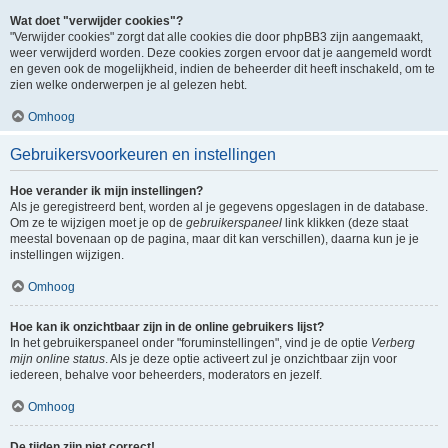
Wat doet "verwijder cookies"?
"Verwijder cookies" zorgt dat alle cookies die door phpBB3 zijn aangemaakt,
weer verwijderd worden. Deze cookies zorgen ervoor dat je aangemeld wordt
en geven ook de mogelijkheid, indien de beheerder dit heeft inschakeld, om te
zien welke onderwerpen je al gelezen hebt.
Omhoog
Gebruikersvoorkeuren en instellingen
Hoe verander ik mijn instellingen?
Als je geregistreerd bent, worden al je gegevens opgeslagen in de database.
Om ze te wijzigen moet je op de
gebruikerspaneel
link klikken (deze staat
meestal bovenaan op de pagina, maar dit kan verschillen), daarna kun je je
instellingen wijzigen.
Omhoog
Hoe kan ik onzichtbaar zijn in de online gebruikers lijst?
In het gebruikerspaneel onder "foruminstellingen", vind je de optie
Verberg
mijn online status
. Als je deze optie activeert zul je onzichtbaar zijn voor
iedereen, behalve voor beheerders, moderators en jezelf.
Omhoog
De tijden zijn niet correct!