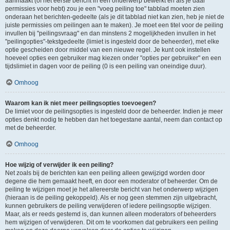
aanmaakt (of het eerste bericht in een onderwerp bewerkt en als je daar
permissies voor hebt) zou je een "voeg peiling toe" tabblad moeten zien
onderaan het berichten-gedeelte (als je dit tabblad niet kan zien, heb je niet de
juiste permissies om peilingen aan te maken). Je moet een titel voor de peiling
invullen bij "peilingsvraag" en dan minstens 2 mogelijkheden invullen in het
"peilingopties"-tekstgedeelte (limiet is ingesteld door de beheerder), met elke
optie gescheiden door middel van een nieuwe regel. Je kunt ook instellen
hoeveel opties een gebruiker mag kiezen onder "opties per gebruiker" en een
tijdslimiet in dagen voor de peiling (0 is een peiling van oneindige duur).
Omhoog
Waarom kan ik niet meer peilingsopties toevoegen?
De limiet voor de peilingsopties is ingesteld door de beheerder. Indien je meer
opties denkt nodig te hebben dan het toegestane aantal, neem dan contact op
met de beheerder.
Omhoog
Hoe wijzig of verwijder ik een peiling?
Net zoals bij de berichten kan een peiling alleen gewijzigd worden door
degene die hem gemaakt heeft, en door een moderator of beheerder. Om de
peiling te wijzigen moet je het allereerste bericht van het onderwerp wijzigen
(hieraan is de peiling gekoppeld). Als er nog geen stemmen zijn uitgebracht,
kunnen gebruikers de peiling verwijderen of iedere peilingsoptie wijzigen.
Maar, als er reeds gestemd is, dan kunnen alleen moderators of beheerders
hem wijzigen of verwijderen. Dit om te voorkomen dat gebruikers een peiling