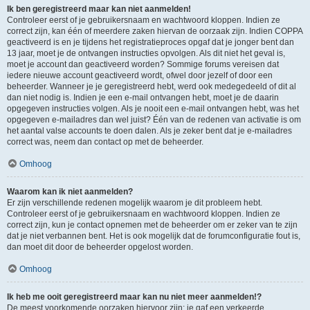
Ik ben geregistreerd maar kan niet aanmelden!
Controleer eerst of je gebruikersnaam en wachtwoord kloppen. Indien ze
correct zijn, kan één of meerdere zaken hiervan de oorzaak zijn. Indien COPPA
geactiveerd is en je tijdens het registratieproces opgaf dat je jonger bent dan
13 jaar, moet je de ontvangen instructies opvolgen. Als dit niet het geval is,
moet je account dan geactiveerd worden? Sommige forums vereisen dat
iedere nieuwe account geactiveerd wordt, ofwel door jezelf of door een
beheerder. Wanneer je je geregistreerd hebt, werd ook medegedeeld of dit al
dan niet nodig is. Indien je een e-mail ontvangen hebt, moet je de daarin
opgegeven instructies volgen. Als je nooit een e-mail ontvangen hebt, was het
opgegeven e-mailadres dan wel juist? Één van de redenen van activatie is om
het aantal valse accounts te doen dalen. Als je zeker bent dat je e-mailadres
correct was, neem dan contact op met de beheerder.
Omhoog
Waarom kan ik niet aanmelden?
Er zijn verschillende redenen mogelijk waarom je dit probleem hebt.
Controleer eerst of je gebruikersnaam en wachtwoord kloppen. Indien ze
correct zijn, kun je contact opnemen met de beheerder om er zeker van te zijn
dat je niet verbannen bent. Het is ook mogelijk dat de forumconfiguratie fout is,
dan moet dit door de beheerder opgelost worden.
Omhoog
Ik heb me ooit geregistreerd maar kan nu niet meer aanmelden!?
De meest voorkomende oorzaken hiervoor zijn: je gaf een verkeerde