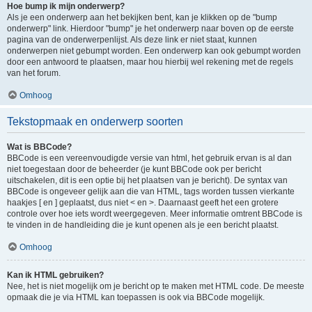
Hoe bump ik mijn onderwerp?
Als je een onderwerp aan het bekijken bent, kan je klikken op de "bump
onderwerp" link. Hierdoor "bump" je het onderwerp naar boven op de eerste
pagina van de onderwerpenlijst. Als deze link er niet staat, kunnen
onderwerpen niet gebumpt worden. Een onderwerp kan ook gebumpt worden
door een antwoord te plaatsen, maar hou hierbij wel rekening met de regels
van het forum.
Omhoog
Tekstopmaak en onderwerp soorten
Wat is BBCode?
BBCode is een vereenvoudigde versie van html, het gebruik ervan is al dan
niet toegestaan door de beheerder (je kunt BBCode ook per bericht
uitschakelen, dit is een optie bij het plaatsen van je bericht). De syntax van
BBCode is ongeveer gelijk aan die van HTML, tags worden tussen vierkante
haakjes [ en ] geplaatst, dus niet < en >. Daarnaast geeft het een grotere
controle over hoe iets wordt weergegeven. Meer informatie omtrent BBCode is
te vinden in de handleiding die je kunt openen als je een bericht plaatst.
Omhoog
Kan ik HTML gebruiken?
Nee, het is niet mogelijk om je bericht op te maken met HTML code. De meeste
opmaak die je via HTML kan toepassen is ook via BBCode mogelijk.