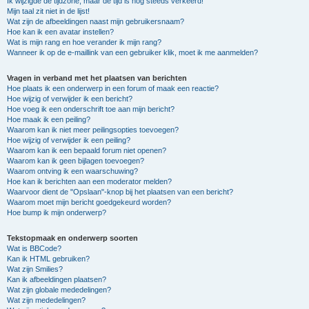
Ik wijzigde de tijdzone, maar de tijd is nog steeds verkeerd!
Mijn taal zit niet in de lijst!
Wat zijn de afbeeldingen naast mijn gebruikersnaam?
Hoe kan ik een avatar instellen?
Wat is mijn rang en hoe verander ik mijn rang?
Wanneer ik op de e-maillink van een gebruiker klik, moet ik me aanmelden?
Vragen in verband met het plaatsen van berichten
Hoe plaats ik een onderwerp in een forum of maak een reactie?
Hoe wijzig of verwijder ik een bericht?
Hoe voeg ik een onderschrift toe aan mijn bericht?
Hoe maak ik een peiling?
Waarom kan ik niet meer peilingsopties toevoegen?
Hoe wijzig of verwijder ik een peiling?
Waarom kan ik een bepaald forum niet openen?
Waarom kan ik geen bijlagen toevoegen?
Waarom ontving ik een waarschuwing?
Hoe kan ik berichten aan een moderator melden?
Waarvoor dient de "Opslaan"-knop bij het plaatsen van een bericht?
Waarom moet mijn bericht goedgekeurd worden?
Hoe bump ik mijn onderwerp?
Tekstopmaak en onderwerp soorten
Wat is BBCode?
Kan ik HTML gebruiken?
Wat zijn Smilies?
Kan ik afbeeldingen plaatsen?
Wat zijn globale mededelingen?
Wat zijn mededelingen?