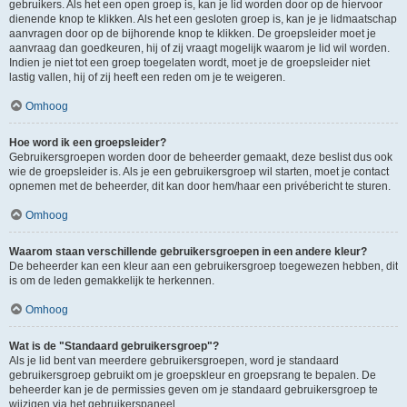
gebruikers. Als het een open groep is, kan je lid worden door op de hiervoor
dienende knop te klikken. Als het een gesloten groep is, kan je je lidmaatschap
aanvragen door op de bijhorende knop te klikken. De groepsleider moet je
aanvraag dan goedkeuren, hij of zij vraagt mogelijk waarom je lid wil worden.
Indien je niet tot een groep toegelaten wordt, moet je de groepsleider niet
lastig vallen, hij of zij heeft een reden om je te weigeren.
Omhoog
Hoe word ik een groepsleider?
Gebruikersgroepen worden door de beheerder gemaakt, deze beslist dus ook
wie de groepsleider is. Als je een gebruikersgroep wil starten, moet je contact
opnemen met de beheerder, dit kan door hem/haar een privébericht te sturen.
Omhoog
Waarom staan verschillende gebruikersgroepen in een andere kleur?
De beheerder kan een kleur aan een gebruikersgroep toegewezen hebben, dit
is om de leden gemakkelijk te herkennen.
Omhoog
Wat is de "Standaard gebruikersgroep"?
Als je lid bent van meerdere gebruikersgroepen, word je standaard
gebruikersgroep gebruikt om je groepskleur en groepsrang te bepalen. De
beheerder kan je de permissies geven om je standaard gebruikersgroep te
wijzigen via het gebruikerspaneel.