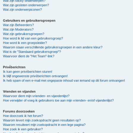
Wat zijn sticky onderwerpen?
Wat zijn gesloten onderwerpen?
Wat zijn onderwerpiconen?
Gebruikers en gebruikersgroepen
Wat zijn Beheerders?
Wat zijn Moderators?
Wat zijn gebruikersgroepen?
Hoe word ik lid van een gebruikersgroep?
Hoe word ik een groepsleider?
Waarom staan verschillende gebruikersgroepen in een andere kleur?
Wat is de "Standaard gebruikersgroep"?
Waarvoor dient de "Het Team"-link?
Privéberichten
Ik kan geen privéberichten sturen!
Ik blijf ongewenste privéberichten ontvangen!
Ik heb spam of een e-mail met ongepaste inhoud van iemand op dit forum ontvangen!
Vrienden en vijanden
Waarvoor dient mijn vrienden- en vijandenlijst?
Hoe verwijder of voeg ik gebruikers toe aan mijn vrienden- en/of vijandenlijst?
Forums doorzoeken
Hoe doorzoek ik het forum?
Waarom levert mijn zoekopdracht geen resultaten op?
Waarom resulteert mijn zoekopdracht in een lege pagina?
Hoe zoek ik een gebruiker?