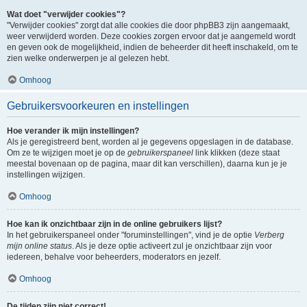
Wat doet "verwijder cookies"?
"Verwijder cookies" zorgt dat alle cookies die door phpBB3 zijn aangemaakt,
weer verwijderd worden. Deze cookies zorgen ervoor dat je aangemeld wordt
en geven ook de mogelijkheid, indien de beheerder dit heeft inschakeld, om te
zien welke onderwerpen je al gelezen hebt.
Omhoog
Gebruikersvoorkeuren en instellingen
Hoe verander ik mijn instellingen?
Als je geregistreerd bent, worden al je gegevens opgeslagen in de database.
Om ze te wijzigen moet je op de
gebruikerspaneel
link klikken (deze staat
meestal bovenaan op de pagina, maar dit kan verschillen), daarna kun je je
instellingen wijzigen.
Omhoog
Hoe kan ik onzichtbaar zijn in de online gebruikers lijst?
In het gebruikerspaneel onder "foruminstellingen", vind je de optie
Verberg
mijn online status
. Als je deze optie activeert zul je onzichtbaar zijn voor
iedereen, behalve voor beheerders, moderators en jezelf.
Omhoog
De tijden zijn niet correct!