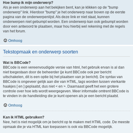
Hoe bump ik mijn onderwerp?
Als je een onderwerp aan het bekijken bent, kan je klikken op de "bump
onderwerp" link. Hierdoor "bump" je het onderwerp naar boven op de eerste
pagina van de onderwerpenlijst. Als deze link er niet staat, kunnen
onderwerpen niet gebumpt worden. Een onderwerp kan ook gebumpt worden
door een antwoord te plaatsen, maar hou hierbij wel rekening met de regels
van het forum.
Omhoog
Tekstopmaak en onderwerp soorten
Wat is BBCode?
BBCode is een vereenvoudigde versie van html, het gebruik ervan is al dan
niet toegestaan door de beheerder (je kunt BBCode ook per bericht
uitschakelen, dit is een optie bij het plaatsen van je bericht). De syntax van
BBCode is ongeveer gelijk aan die van HTML, tags worden tussen vierkante
haakjes [ en ] geplaatst, dus niet < en >. Daarnaast geeft het een grotere
controle over hoe iets wordt weergegeven. Meer informatie omtrent BBCode is
te vinden in de handleiding die je kunt openen als je een bericht plaatst.
Omhoog
Kan ik HTML gebruiken?
Nee, het is niet mogelijk om je bericht op te maken met HTML code. De meeste
opmaak die je via HTML kan toepassen is ook via BBCode mogelijk.