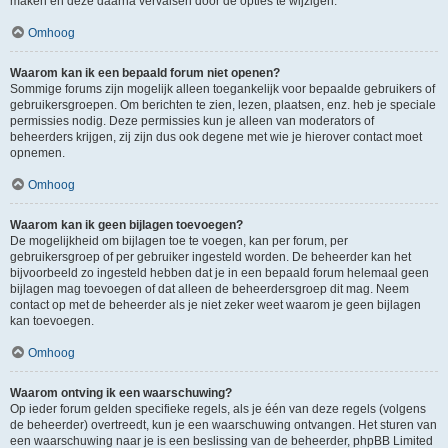
maken en deze daarna vervalsen door de opties te wijzigen.
Omhoog
Waarom kan ik een bepaald forum niet openen?
Sommige forums zijn mogelijk alleen toegankelijk voor bepaalde gebruikers of
gebruikersgroepen. Om berichten te zien, lezen, plaatsen, enz. heb je speciale
permissies nodig. Deze permissies kun je alleen van moderators of
beheerders krijgen, zij zijn dus ook degene met wie je hierover contact moet
opnemen.
Omhoog
Waarom kan ik geen bijlagen toevoegen?
De mogelijkheid om bijlagen toe te voegen, kan per forum, per
gebruikersgroep of per gebruiker ingesteld worden. De beheerder kan het
bijvoorbeeld zo ingesteld hebben dat je in een bepaald forum helemaal geen
bijlagen mag toevoegen of dat alleen de beheerdersgroep dit mag. Neem
contact op met de beheerder als je niet zeker weet waarom je geen bijlagen
kan toevoegen.
Omhoog
Waarom ontving ik een waarschuwing?
Op ieder forum gelden specifieke regels, als je één van deze regels (volgens
de beheerder) overtreedt, kun je een waarschuwing ontvangen. Het sturen van
een waarschuwing naar je is een beslissing van de beheerder, phpBB Limited