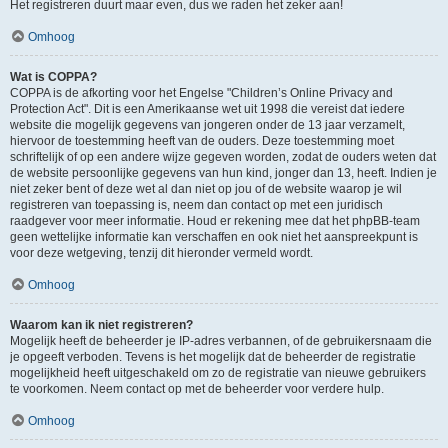
Het registreren duurt maar even, dus we raden het zeker aan!
Omhoog
Wat is COPPA?
COPPA is de afkorting voor het Engelse "Children’s Online Privacy and
Protection Act". Dit is een Amerikaanse wet uit 1998 die vereist dat iedere
website die mogelijk gegevens van jongeren onder de 13 jaar verzamelt,
hiervoor de toestemming heeft van de ouders. Deze toestemming moet
schriftelijk of op een andere wijze gegeven worden, zodat de ouders weten dat
de website persoonlijke gegevens van hun kind, jonger dan 13, heeft. Indien je
niet zeker bent of deze wet al dan niet op jou of de website waarop je wil
registreren van toepassing is, neem dan contact op met een juridisch
raadgever voor meer informatie. Houd er rekening mee dat het phpBB-team
geen wettelijke informatie kan verschaffen en ook niet het aanspreekpunt is
voor deze wetgeving, tenzij dit hieronder vermeld wordt.
Omhoog
Waarom kan ik niet registreren?
Mogelijk heeft de beheerder je IP-adres verbannen, of de gebruikersnaam die
je opgeeft verboden. Tevens is het mogelijk dat de beheerder de registratie
mogelijkheid heeft uitgeschakeld om zo de registratie van nieuwe gebruikers
te voorkomen. Neem contact op met de beheerder voor verdere hulp.
Omhoog