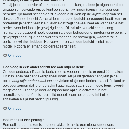
Hoe wijzig of verwijder ik een bericht?
Tenzij je de beheerder of een moderator bent, kun je alleen je eigen berichten
wijzigen en verwijderen. Je kunt een bericht wijzigen (soms maar voor een
beperkte tijd nadat het geplaatst is) door te klikken op de
wijzig
knop van het
desbetreffende bericht. Als er al iemand op je bericht gereageerd heeft, komt er
onderaan je bericht een klein tekstje dat zegt hoeveel keer en wanneer je het
bericht voor het laatst je gewijzigd hebt. Dit zal niet verschijnen als nog
niemand gereageerd heeft, evenmin als een beheerder of moderator je bericht
gewijzigd heeft. Zij kunnen wel een mededeling toevoegen, waarom ze je
bericht gewijzigd hebben. Het verwijderen van een bericht is niet meer
mogelijk zodra er iemand op gereageerd heeft.
Omhoog
Hoe voeg ik een onderschrift toe aan mijn bericht?
Om een onderschrift aan je bericht toe te voegen, moet je er eerst één maken.
Dit kun je via het gebruikerspaneel doen. Als je dit gedaan hebt, kun je de
optie
voeg mijn onderschrift toe
aanvinken als je een bericht plaatst. Je kunt er
ook voor zorgen dat je onderschrift automatisch aan ieder nieuw bericht wordt
toegevoegd. Dit doe je door de bijhorende optie te activeren in het
gebruikerspaneel (het is nog altijd mogelijk om het onderschrift uit te
schakelen als je het bericht plaatst).
Omhoog
Hoe maak ik een peiling?
Een peiling aanmaken is heel gemakkelijk, als je een nieuw onderwerp