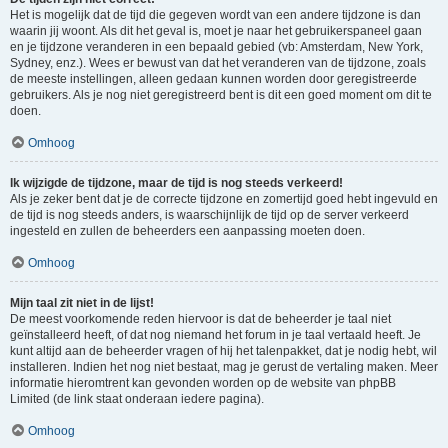
Het is mogelijk dat de tijd die gegeven wordt van een andere tijdzone is dan
waarin jij woont. Als dit het geval is, moet je naar het gebruikerspaneel gaan
en je tijdzone veranderen in een bepaald gebied (vb: Amsterdam, New York,
Sydney, enz.). Wees er bewust van dat het veranderen van de tijdzone, zoals
de meeste instellingen, alleen gedaan kunnen worden door geregistreerde
gebruikers. Als je nog niet geregistreerd bent is dit een goed moment om dit te
doen.
Omhoog
Ik wijzigde de tijdzone, maar de tijd is nog steeds verkeerd!
Als je zeker bent dat je de correcte tijdzone en zomertijd goed hebt ingevuld en
de tijd is nog steeds anders, is waarschijnlijk de tijd op de server verkeerd
ingesteld en zullen de beheerders een aanpassing moeten doen.
Omhoog
Mijn taal zit niet in de lijst!
De meest voorkomende reden hiervoor is dat de beheerder je taal niet
geïnstalleerd heeft, of dat nog niemand het forum in je taal vertaald heeft. Je
kunt altijd aan de beheerder vragen of hij het talenpakket, dat je nodig hebt, wil
installeren. Indien het nog niet bestaat, mag je gerust de vertaling maken. Meer
informatie hieromtrent kan gevonden worden op de website van phpBB
Limited (de link staat onderaan iedere pagina).
Omhoog