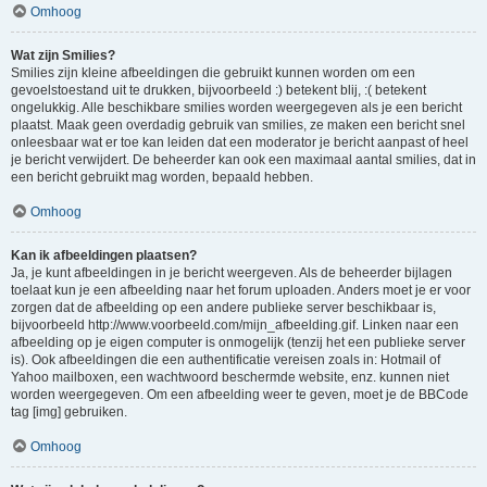
Omhoog
Wat zijn Smilies?
Smilies zijn kleine afbeeldingen die gebruikt kunnen worden om een
gevoelstoestand uit te drukken, bijvoorbeeld :) betekent blij, :( betekent
ongelukkig. Alle beschikbare smilies worden weergegeven als je een bericht
plaatst. Maak geen overdadig gebruik van smilies, ze maken een bericht snel
onleesbaar wat er toe kan leiden dat een moderator je bericht aanpast of heel
je bericht verwijdert. De beheerder kan ook een maximaal aantal smilies, dat in
een bericht gebruikt mag worden, bepaald hebben.
Omhoog
Kan ik afbeeldingen plaatsen?
Ja, je kunt afbeeldingen in je bericht weergeven. Als de beheerder bijlagen
toelaat kun je een afbeelding naar het forum uploaden. Anders moet je er voor
zorgen dat de afbeelding op een andere publieke server beschikbaar is,
bijvoorbeeld http://www.voorbeeld.com/mijn_afbeelding.gif. Linken naar een
afbeelding op je eigen computer is onmogelijk (tenzij het een publieke server
is). Ook afbeeldingen die een authentificatie vereisen zoals in: Hotmail of
Yahoo mailboxen, een wachtwoord beschermde website, enz. kunnen niet
worden weergegeven. Om een afbeelding weer te geven, moet je de BBCode
tag [img] gebruiken.
Omhoog