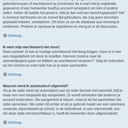
gebruikersnaam of wachtwoord op (controleer de e-mail met je registratie
gegevens) of een beheerder heeft je account verwijderd om één of andere
reden. Indien dit laatste het geval is, heb je dan ooit een bericht geplaatst? Het
is normaal dat forums om de zoveel tijd gebruikers, die nog geen berichten
geplaatst hebben, verwijderen. Dit doen ze om de database qua omvang te
verkleinen. Probeer je opnieuw te registreren en meng je in de discussies.
Omhoog
Ik weet mijn wachtwoord niet meer!
Geen paniek! Je kan je huidige wachtwoord niet terug krijgen, maar er is wel
een mogelijkheid om deze te resetten. Hiervoor moet je naar de
aanmeldpagina gaan en klikken op
wachtwoord vergeten?
. Volg de instructies
op het scherm en even later kan je je weer aanmelden.
Omhoog
Waarom word ik automatisch afgemeld?
Als je de optie
meld mij automatisch aan bij ieder bezoek
niet aanvinkt, blijf je
maar voor een bepaalde tijd aangemeld. Zo wordt vermeden dat anderen je
account misbruiken. Om aangemeld te blijven, moet je bij het aanmelden die
optie aanvinken. We raden dit echter af als je gebruik maakt van een openbare
computer, bijvoorbeeld op school, in de bibliotheek, in een internetcafé, enz.
Als deze optie niet beschikbaar is, heeft de beheerder deze uitgeschakeld.
Omhoog