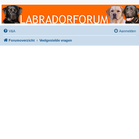
Labradorforum
Het gezelligste Labradorforum van Nederland en België!
V&A
Aanmelden
Forumoverzicht
Veelgestelde vragen