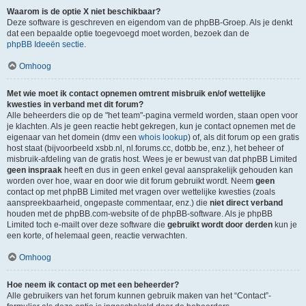
Waarom is de optie X niet beschikbaar?
Deze software is geschreven en eigendom van de phpBB-Groep. Als je denkt
dat een bepaalde optie toegevoegd moet worden, bezoek dan de
phpBB Ideeën sectie
.
Omhoog
Met wie moet ik contact opnemen omtrent misbruik en/of wettelijke
kwesties in verband met dit forum?
Alle beheerders die op de "het team"-pagina vermeld worden, staan open voor
je klachten. Als je geen reactie hebt gekregen, kun je contact opnemen met de
eigenaar van het domein (dmv een
whois lookup
) of, als dit forum op een gratis
host staat (bijvoorbeeld xsbb.nl, nl.forums.cc, dotbb.be, enz.), het beheer of
misbruik-afdeling van de gratis host. Wees je er bewust van dat phpBB Limited
geen inspraak
heeft en dus in geen enkel geval aansprakelijk gehouden kan
worden over hoe, waar en door wie dit forum gebruikt wordt. Neem
geen
contact op met phpBB Limited met vragen over wettelijke kwesties (zoals
aanspreekbaarheid, ongepaste commentaar, enz.) die
niet direct verband
houden met de phpBB.com-website of de phpBB-software. Als je phpBB
Limited toch e-mailt over deze software die
gebruikt wordt door derden
kun je
een korte, of helemaal geen, reactie verwachten.
Omhoog
Hoe neem ik contact op met een beheerder?
Alle gebruikers van het forum kunnen gebruik maken van het “Contact”-