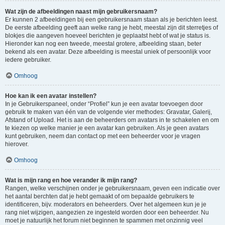
Wat zijn de afbeeldingen naast mijn gebruikersnaam?
Er kunnen 2 afbeeldingen bij een gebruikersnaam staan als je berichten leest.
De eerste afbeelding geeft aan welke rang je hebt, meestal zijn dit sterretjes of
blokjes die aangeven hoeveel berichten je geplaatst hebt of wat je status is.
Hieronder kan nog een tweede, meestal grotere, afbeelding staan, beter
bekend als een avatar. Deze afbeelding is meestal uniek of persoonlijk voor
iedere gebruiker.
Omhoog
Hoe kan ik een avatar instellen?
In je Gebruikerspaneel, onder “Profiel” kun je een avatar toevoegen door
gebruik te maken van één van de volgende vier methodes: Gravatar, Galerij,
Afstand of Upload. Het is aan de beheerders om avatars in te schakelen en om
te kiezen op welke manier je een avatar kan gebruiken. Als je geen avatars
kunt gebruiken, neem dan contact op met een beheerder voor je vragen
hierover.
Omhoog
Wat is mijn rang en hoe verander ik mijn rang?
Rangen, welke verschijnen onder je gebruikersnaam, geven een indicatie over
het aantal berchten dat je hebt gemaakt of om bepaalde gebruikers te
identificeren, bijv. moderators en beheerders. Over het algemeen kun je je
rang niet wijzigen, aangezien ze ingesteld worden door een beheerder. Nu
moet je natuurlijk het forum niet beginnen te spammen met onzinnig veel