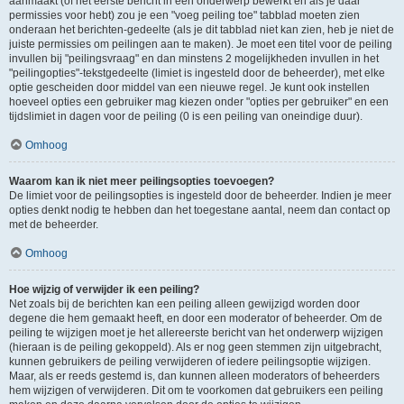
aanmaakt (of het eerste bericht in een onderwerp bewerkt en als je daar
permissies voor hebt) zou je een "voeg peiling toe" tabblad moeten zien
onderaan het berichten-gedeelte (als je dit tabblad niet kan zien, heb je niet de
juiste permissies om peilingen aan te maken). Je moet een titel voor de peiling
invullen bij "peilingsvraag" en dan minstens 2 mogelijkheden invullen in het
"peilingopties"-tekstgedeelte (limiet is ingesteld door de beheerder), met elke
optie gescheiden door middel van een nieuwe regel. Je kunt ook instellen
hoeveel opties een gebruiker mag kiezen onder "opties per gebruiker" en een
tijdslimiet in dagen voor de peiling (0 is een peiling van oneindige duur).
Omhoog
Waarom kan ik niet meer peilingsopties toevoegen?
De limiet voor de peilingsopties is ingesteld door de beheerder. Indien je meer
opties denkt nodig te hebben dan het toegestane aantal, neem dan contact op
met de beheerder.
Omhoog
Hoe wijzig of verwijder ik een peiling?
Net zoals bij de berichten kan een peiling alleen gewijzigd worden door
degene die hem gemaakt heeft, en door een moderator of beheerder. Om de
peiling te wijzigen moet je het allereerste bericht van het onderwerp wijzigen
(hieraan is de peiling gekoppeld). Als er nog geen stemmen zijn uitgebracht,
kunnen gebruikers de peiling verwijderen of iedere peilingsoptie wijzigen.
Maar, als er reeds gestemd is, dan kunnen alleen moderators of beheerders
hem wijzigen of verwijderen. Dit om te voorkomen dat gebruikers een peiling