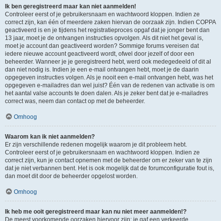
Ik ben geregistreerd maar kan niet aanmelden!
Controleer eerst of je gebruikersnaam en wachtwoord kloppen. Indien ze
correct zijn, kan één of meerdere zaken hiervan de oorzaak zijn. Indien COPPA
geactiveerd is en je tijdens het registratieproces opgaf dat je jonger bent dan
13 jaar, moet je de ontvangen instructies opvolgen. Als dit niet het geval is,
moet je account dan geactiveerd worden? Sommige forums vereisen dat
iedere nieuwe account geactiveerd wordt, ofwel door jezelf of door een
beheerder. Wanneer je je geregistreerd hebt, werd ook medegedeeld of dit al
dan niet nodig is. Indien je een e-mail ontvangen hebt, moet je de daarin
opgegeven instructies volgen. Als je nooit een e-mail ontvangen hebt, was het
opgegeven e-mailadres dan wel juist? Één van de redenen van activatie is om
het aantal valse accounts te doen dalen. Als je zeker bent dat je e-mailadres
correct was, neem dan contact op met de beheerder.
Omhoog
Waarom kan ik niet aanmelden?
Er zijn verschillende redenen mogelijk waarom je dit probleem hebt.
Controleer eerst of je gebruikersnaam en wachtwoord kloppen. Indien ze
correct zijn, kun je contact opnemen met de beheerder om er zeker van te zijn
dat je niet verbannen bent. Het is ook mogelijk dat de forumconfiguratie fout is,
dan moet dit door de beheerder opgelost worden.
Omhoog
Ik heb me ooit geregistreerd maar kan nu niet meer aanmelden!?
De meest voorkomende oorzaken hiervoor zijn: je gaf een verkeerde