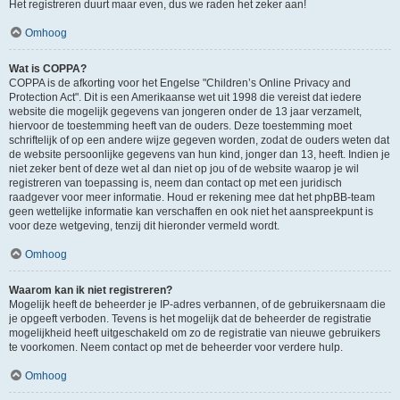
Het registreren duurt maar even, dus we raden het zeker aan!
Omhoog
Wat is COPPA?
COPPA is de afkorting voor het Engelse "Children’s Online Privacy and
Protection Act". Dit is een Amerikaanse wet uit 1998 die vereist dat iedere
website die mogelijk gegevens van jongeren onder de 13 jaar verzamelt,
hiervoor de toestemming heeft van de ouders. Deze toestemming moet
schriftelijk of op een andere wijze gegeven worden, zodat de ouders weten dat
de website persoonlijke gegevens van hun kind, jonger dan 13, heeft. Indien je
niet zeker bent of deze wet al dan niet op jou of de website waarop je wil
registreren van toepassing is, neem dan contact op met een juridisch
raadgever voor meer informatie. Houd er rekening mee dat het phpBB-team
geen wettelijke informatie kan verschaffen en ook niet het aanspreekpunt is
voor deze wetgeving, tenzij dit hieronder vermeld wordt.
Omhoog
Waarom kan ik niet registreren?
Mogelijk heeft de beheerder je IP-adres verbannen, of de gebruikersnaam die
je opgeeft verboden. Tevens is het mogelijk dat de beheerder de registratie
mogelijkheid heeft uitgeschakeld om zo de registratie van nieuwe gebruikers
te voorkomen. Neem contact op met de beheerder voor verdere hulp.
Omhoog