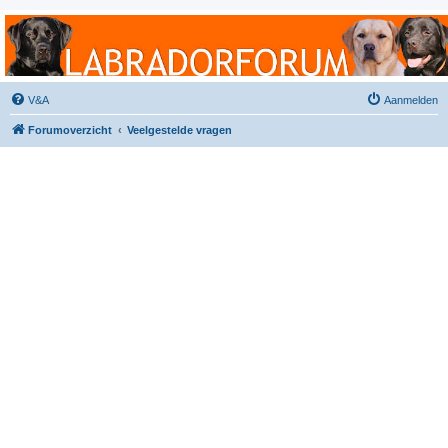
Labradorforum
Het gezelligste Labradorforum van Nederland en België!
V&A
Aanmelden
Forumoverzicht
Veelgestelde vragen