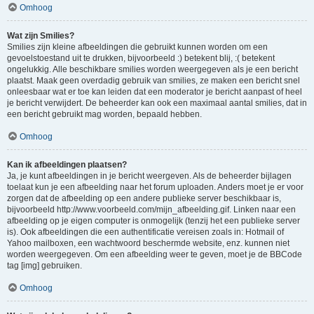
Omhoog
Wat zijn Smilies?
Smilies zijn kleine afbeeldingen die gebruikt kunnen worden om een
gevoelstoestand uit te drukken, bijvoorbeeld :) betekent blij, :( betekent
ongelukkig. Alle beschikbare smilies worden weergegeven als je een bericht
plaatst. Maak geen overdadig gebruik van smilies, ze maken een bericht snel
onleesbaar wat er toe kan leiden dat een moderator je bericht aanpast of heel
je bericht verwijdert. De beheerder kan ook een maximaal aantal smilies, dat in
een bericht gebruikt mag worden, bepaald hebben.
Omhoog
Kan ik afbeeldingen plaatsen?
Ja, je kunt afbeeldingen in je bericht weergeven. Als de beheerder bijlagen
toelaat kun je een afbeelding naar het forum uploaden. Anders moet je er voor
zorgen dat de afbeelding op een andere publieke server beschikbaar is,
bijvoorbeeld http://www.voorbeeld.com/mijn_afbeelding.gif. Linken naar een
afbeelding op je eigen computer is onmogelijk (tenzij het een publieke server
is). Ook afbeeldingen die een authentificatie vereisen zoals in: Hotmail of
Yahoo mailboxen, een wachtwoord beschermde website, enz. kunnen niet
worden weergegeven. Om een afbeelding weer te geven, moet je de BBCode
tag [img] gebruiken.
Omhoog