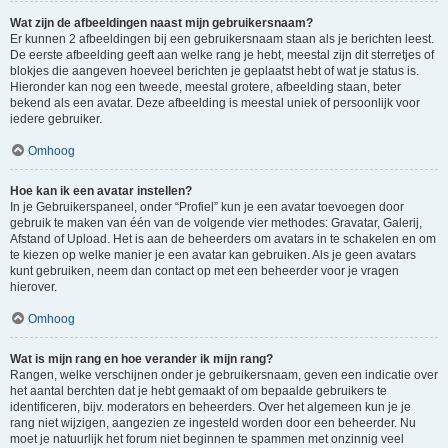
Wat zijn de afbeeldingen naast mijn gebruikersnaam?
Er kunnen 2 afbeeldingen bij een gebruikersnaam staan als je berichten leest.
De eerste afbeelding geeft aan welke rang je hebt, meestal zijn dit sterretjes of
blokjes die aangeven hoeveel berichten je geplaatst hebt of wat je status is.
Hieronder kan nog een tweede, meestal grotere, afbeelding staan, beter
bekend als een avatar. Deze afbeelding is meestal uniek of persoonlijk voor
iedere gebruiker.
Omhoog
Hoe kan ik een avatar instellen?
In je Gebruikerspaneel, onder “Profiel” kun je een avatar toevoegen door
gebruik te maken van één van de volgende vier methodes: Gravatar, Galerij,
Afstand of Upload. Het is aan de beheerders om avatars in te schakelen en om
te kiezen op welke manier je een avatar kan gebruiken. Als je geen avatars
kunt gebruiken, neem dan contact op met een beheerder voor je vragen
hierover.
Omhoog
Wat is mijn rang en hoe verander ik mijn rang?
Rangen, welke verschijnen onder je gebruikersnaam, geven een indicatie over
het aantal berchten dat je hebt gemaakt of om bepaalde gebruikers te
identificeren, bijv. moderators en beheerders. Over het algemeen kun je je
rang niet wijzigen, aangezien ze ingesteld worden door een beheerder. Nu
moet je natuurlijk het forum niet beginnen te spammen met onzinnig veel