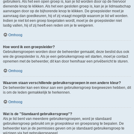
gebruikers. Als het een open groep is, kan je lid worden door op de hiervoor
dienende knop te klikken. Als het een gesloten groep is, kan je je lidmaatschap
aanvragen door op de bijhorende knop te klikken. De groepsleider moet je
aanvraag dan goedkeuren, hij of zij vraagt mogelijk waarom je lid wil worden.
Indien je niet tot een groep toegelaten wordt, moet je de groepsleider niet
lastig vallen, hij of zij heeft een reden om je te weigeren.
Omhoog
Hoe word ik een groepsleider?
Gebruikersgroepen worden door de beheerder gemaakt, deze beslist dus ook
wie de groepsleider is. Als je een gebruikersgroep wil starten, moet je contact
opnemen met de beheerder, dit kan door hem/haar een privébericht te sturen.
Omhoog
Waarom staan verschillende gebruikersgroepen in een andere kleur?
De beheerder kan een kleur aan een gebruikersgroep toegewezen hebben, dit
is om de leden gemakkelijk te herkennen.
Omhoog
Wat is de "Standaard gebruikersgroep"?
Als je lid bent van meerdere gebruikersgroepen, word je standaard
gebruikersgroep gebruikt om je groepskleur en groepsrang te bepalen. De
beheerder kan je de permissies geven om je standaard gebruikersgroep te
wijzigen via het gebruikerspaneel.