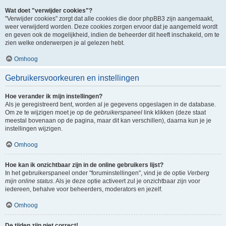
Wat doet "verwijder cookies"?
"Verwijder cookies" zorgt dat alle cookies die door phpBB3 zijn aangemaakt,
weer verwijderd worden. Deze cookies zorgen ervoor dat je aangemeld wordt
en geven ook de mogelijkheid, indien de beheerder dit heeft inschakeld, om te
zien welke onderwerpen je al gelezen hebt.
Omhoog
Gebruikersvoorkeuren en instellingen
Hoe verander ik mijn instellingen?
Als je geregistreerd bent, worden al je gegevens opgeslagen in de database.
Om ze te wijzigen moet je op de
gebruikerspaneel
link klikken (deze staat
meestal bovenaan op de pagina, maar dit kan verschillen), daarna kun je je
instellingen wijzigen.
Omhoog
Hoe kan ik onzichtbaar zijn in de online gebruikers lijst?
In het gebruikerspaneel onder "foruminstellingen", vind je de optie
Verberg
mijn online status
. Als je deze optie activeert zul je onzichtbaar zijn voor
iedereen, behalve voor beheerders, moderators en jezelf.
Omhoog
De tijden zijn niet correct!