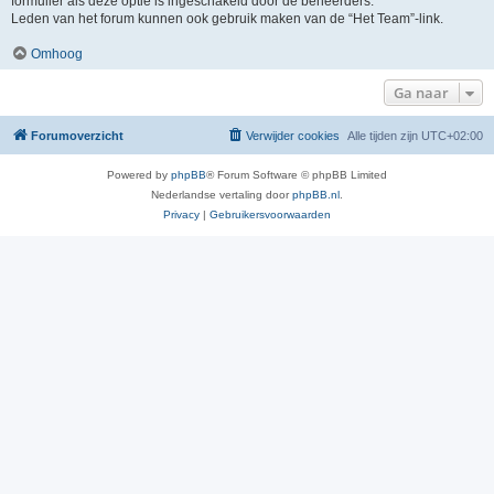
formulier als deze optie is ingeschakeld door de beheerders.
Leden van het forum kunnen ook gebruik maken van de “Het Team”-link.
Omhoog
Ga naar
Forumoverzicht
Verwijder cookies
Alle tijden zijn
UTC+02:00
Powered by
phpBB
® Forum Software © phpBB Limited
Nederlandse vertaling door
phpBB.nl
.
Privacy
|
Gebruikersvoorwaarden