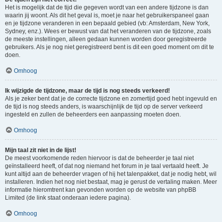
Het is mogelijk dat de tijd die gegeven wordt van een andere tijdzone is dan
waarin jij woont. Als dit het geval is, moet je naar het gebruikerspaneel gaan
en je tijdzone veranderen in een bepaald gebied (vb: Amsterdam, New York,
Sydney, enz.). Wees er bewust van dat het veranderen van de tijdzone, zoals
de meeste instellingen, alleen gedaan kunnen worden door geregistreerde
gebruikers. Als je nog niet geregistreerd bent is dit een goed moment om dit te
doen.
Omhoog
Ik wijzigde de tijdzone, maar de tijd is nog steeds verkeerd!
Als je zeker bent dat je de correcte tijdzone en zomertijd goed hebt ingevuld en
de tijd is nog steeds anders, is waarschijnlijk de tijd op de server verkeerd
ingesteld en zullen de beheerders een aanpassing moeten doen.
Omhoog
Mijn taal zit niet in de lijst!
De meest voorkomende reden hiervoor is dat de beheerder je taal niet
geïnstalleerd heeft, of dat nog niemand het forum in je taal vertaald heeft. Je
kunt altijd aan de beheerder vragen of hij het talenpakket, dat je nodig hebt, wil
installeren. Indien het nog niet bestaat, mag je gerust de vertaling maken. Meer
informatie hieromtrent kan gevonden worden op de website van phpBB
Limited (de link staat onderaan iedere pagina).
Omhoog