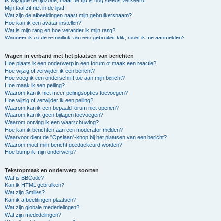
Ik wijzigde de tijdzone, maar de tijd is nog steeds verkeerd!
Mijn taal zit niet in de lijst!
Wat zijn de afbeeldingen naast mijn gebruikersnaam?
Hoe kan ik een avatar instellen?
Wat is mijn rang en hoe verander ik mijn rang?
Wanneer ik op de e-maillink van een gebruiker klik, moet ik me aanmelden?
Vragen in verband met het plaatsen van berichten
Hoe plaats ik een onderwerp in een forum of maak een reactie?
Hoe wijzig of verwijder ik een bericht?
Hoe voeg ik een onderschrift toe aan mijn bericht?
Hoe maak ik een peiling?
Waarom kan ik niet meer peilingsopties toevoegen?
Hoe wijzig of verwijder ik een peiling?
Waarom kan ik een bepaald forum niet openen?
Waarom kan ik geen bijlagen toevoegen?
Waarom ontving ik een waarschuwing?
Hoe kan ik berichten aan een moderator melden?
Waarvoor dient de "Opslaan"-knop bij het plaatsen van een bericht?
Waarom moet mijn bericht goedgekeurd worden?
Hoe bump ik mijn onderwerp?
Tekstopmaak en onderwerp soorten
Wat is BBCode?
Kan ik HTML gebruiken?
Wat zijn Smilies?
Kan ik afbeeldingen plaatsen?
Wat zijn globale mededelingen?
Wat zijn mededelingen?