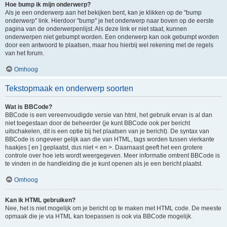
Hoe bump ik mijn onderwerp?
Als je een onderwerp aan het bekijken bent, kan je klikken op de "bump
onderwerp" link. Hierdoor "bump" je het onderwerp naar boven op de eerste
pagina van de onderwerpenlijst. Als deze link er niet staat, kunnen
onderwerpen niet gebumpt worden. Een onderwerp kan ook gebumpt worden
door een antwoord te plaatsen, maar hou hierbij wel rekening met de regels
van het forum.
Omhoog
Tekstopmaak en onderwerp soorten
Wat is BBCode?
BBCode is een vereenvoudigde versie van html, het gebruik ervan is al dan
niet toegestaan door de beheerder (je kunt BBCode ook per bericht
uitschakelen, dit is een optie bij het plaatsen van je bericht). De syntax van
BBCode is ongeveer gelijk aan die van HTML, tags worden tussen vierkante
haakjes [ en ] geplaatst, dus niet < en >. Daarnaast geeft het een grotere
controle over hoe iets wordt weergegeven. Meer informatie omtrent BBCode is
te vinden in de handleiding die je kunt openen als je een bericht plaatst.
Omhoog
Kan ik HTML gebruiken?
Nee, het is niet mogelijk om je bericht op te maken met HTML code. De meeste
opmaak die je via HTML kan toepassen is ook via BBCode mogelijk.