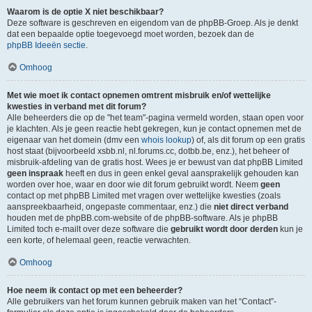
Waarom is de optie X niet beschikbaar?
Deze software is geschreven en eigendom van de phpBB-Groep. Als je denkt
dat een bepaalde optie toegevoegd moet worden, bezoek dan de
phpBB Ideeën sectie
.
Omhoog
Met wie moet ik contact opnemen omtrent misbruik en/of wettelijke
kwesties in verband met dit forum?
Alle beheerders die op de "het team"-pagina vermeld worden, staan open voor
je klachten. Als je geen reactie hebt gekregen, kun je contact opnemen met de
eigenaar van het domein (dmv een
whois lookup
) of, als dit forum op een gratis
host staat (bijvoorbeeld xsbb.nl, nl.forums.cc, dotbb.be, enz.), het beheer of
misbruik-afdeling van de gratis host. Wees je er bewust van dat phpBB Limited
geen inspraak
heeft en dus in geen enkel geval aansprakelijk gehouden kan
worden over hoe, waar en door wie dit forum gebruikt wordt. Neem
geen
contact op met phpBB Limited met vragen over wettelijke kwesties (zoals
aanspreekbaarheid, ongepaste commentaar, enz.) die
niet direct verband
houden met de phpBB.com-website of de phpBB-software. Als je phpBB
Limited toch e-mailt over deze software die
gebruikt wordt door derden
kun je
een korte, of helemaal geen, reactie verwachten.
Omhoog
Hoe neem ik contact op met een beheerder?
Alle gebruikers van het forum kunnen gebruik maken van het “Contact”-