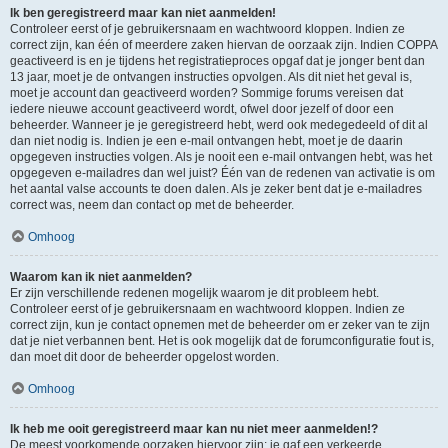
Ik ben geregistreerd maar kan niet aanmelden!
Controleer eerst of je gebruikersnaam en wachtwoord kloppen. Indien ze
correct zijn, kan één of meerdere zaken hiervan de oorzaak zijn. Indien COPPA
geactiveerd is en je tijdens het registratieproces opgaf dat je jonger bent dan
13 jaar, moet je de ontvangen instructies opvolgen. Als dit niet het geval is,
moet je account dan geactiveerd worden? Sommige forums vereisen dat
iedere nieuwe account geactiveerd wordt, ofwel door jezelf of door een
beheerder. Wanneer je je geregistreerd hebt, werd ook medegedeeld of dit al
dan niet nodig is. Indien je een e-mail ontvangen hebt, moet je de daarin
opgegeven instructies volgen. Als je nooit een e-mail ontvangen hebt, was het
opgegeven e-mailadres dan wel juist? Één van de redenen van activatie is om
het aantal valse accounts te doen dalen. Als je zeker bent dat je e-mailadres
correct was, neem dan contact op met de beheerder.
Omhoog
Waarom kan ik niet aanmelden?
Er zijn verschillende redenen mogelijk waarom je dit probleem hebt.
Controleer eerst of je gebruikersnaam en wachtwoord kloppen. Indien ze
correct zijn, kun je contact opnemen met de beheerder om er zeker van te zijn
dat je niet verbannen bent. Het is ook mogelijk dat de forumconfiguratie fout is,
dan moet dit door de beheerder opgelost worden.
Omhoog
Ik heb me ooit geregistreerd maar kan nu niet meer aanmelden!?
De meest voorkomende oorzaken hiervoor zijn: je gaf een verkeerde