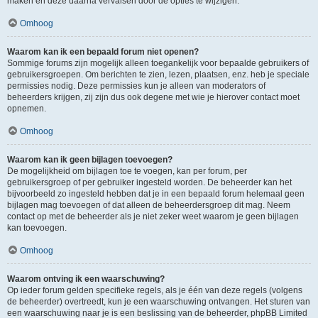
maken en deze daarna vervalsen door de opties te wijzigen.
Omhoog
Waarom kan ik een bepaald forum niet openen?
Sommige forums zijn mogelijk alleen toegankelijk voor bepaalde gebruikers of
gebruikersgroepen. Om berichten te zien, lezen, plaatsen, enz. heb je speciale
permissies nodig. Deze permissies kun je alleen van moderators of
beheerders krijgen, zij zijn dus ook degene met wie je hierover contact moet
opnemen.
Omhoog
Waarom kan ik geen bijlagen toevoegen?
De mogelijkheid om bijlagen toe te voegen, kan per forum, per
gebruikersgroep of per gebruiker ingesteld worden. De beheerder kan het
bijvoorbeeld zo ingesteld hebben dat je in een bepaald forum helemaal geen
bijlagen mag toevoegen of dat alleen de beheerdersgroep dit mag. Neem
contact op met de beheerder als je niet zeker weet waarom je geen bijlagen
kan toevoegen.
Omhoog
Waarom ontving ik een waarschuwing?
Op ieder forum gelden specifieke regels, als je één van deze regels (volgens
de beheerder) overtreedt, kun je een waarschuwing ontvangen. Het sturen van
een waarschuwing naar je is een beslissing van de beheerder, phpBB Limited