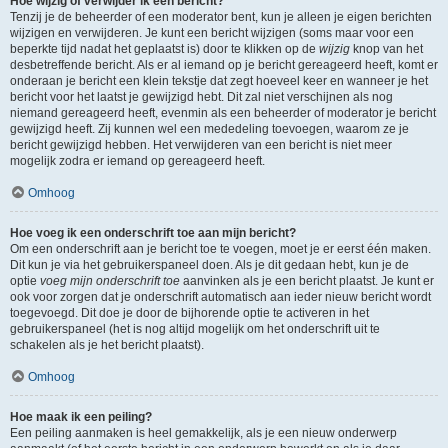
Hoe wijzig of verwijder ik een bericht?
Tenzij je de beheerder of een moderator bent, kun je alleen je eigen berichten
wijzigen en verwijderen. Je kunt een bericht wijzigen (soms maar voor een
beperkte tijd nadat het geplaatst is) door te klikken op de
wijzig
knop van het
desbetreffende bericht. Als er al iemand op je bericht gereageerd heeft, komt er
onderaan je bericht een klein tekstje dat zegt hoeveel keer en wanneer je het
bericht voor het laatst je gewijzigd hebt. Dit zal niet verschijnen als nog
niemand gereageerd heeft, evenmin als een beheerder of moderator je bericht
gewijzigd heeft. Zij kunnen wel een mededeling toevoegen, waarom ze je
bericht gewijzigd hebben. Het verwijderen van een bericht is niet meer
mogelijk zodra er iemand op gereageerd heeft.
Omhoog
Hoe voeg ik een onderschrift toe aan mijn bericht?
Om een onderschrift aan je bericht toe te voegen, moet je er eerst één maken.
Dit kun je via het gebruikerspaneel doen. Als je dit gedaan hebt, kun je de
optie
voeg mijn onderschrift toe
aanvinken als je een bericht plaatst. Je kunt er
ook voor zorgen dat je onderschrift automatisch aan ieder nieuw bericht wordt
toegevoegd. Dit doe je door de bijhorende optie te activeren in het
gebruikerspaneel (het is nog altijd mogelijk om het onderschrift uit te
schakelen als je het bericht plaatst).
Omhoog
Hoe maak ik een peiling?
Een peiling aanmaken is heel gemakkelijk, als je een nieuw onderwerp