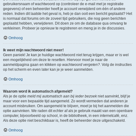
gebruikersnaam of wachtwoord op (controleer de e-mail met je registratie
gegevens) of een beheerder heeft je account verwijderd om één of andere
reden. Indien dit laatste het geval is, heb je dan ooit een bericht geplaatst? Het
is normaal dat forums om de zoveel tijd gebruikers, die nog geen berichten
geplaatst hebben, verwijderen. Dit doen ze om de database qua omvang te
verkleinen. Probeer je opnieuw te registreren en meng je in de discussies.
Omhoog
Ik weet mijn wachtwoord niet meer!
Geen paniek! Je kan je huidige wachtwoord niet terug krijgen, maar er is wel
een mogelijkheid om deze te resetten. Hiervoor moet je naar de
aanmeldpagina gaan en klikken op
wachtwoord vergeten?
. Volg de instructies
op het scherm en even later kan je je weer aanmelden.
Omhoog
Waarom word ik automatisch afgemeld?
Als je de optie
meld mij automatisch aan bij ieder bezoek
niet aanvinkt, blijf je
maar voor een bepaalde tijd aangemeld. Zo wordt vermeden dat anderen je
account misbruiken. Om aangemeld te blijven, moet je bij het aanmelden die
optie aanvinken. We raden dit echter af als je gebruik maakt van een openbare
computer, bijvoorbeeld op school, in de bibliotheek, in een internetcafé, enz.
Als deze optie niet beschikbaar is, heeft de beheerder deze uitgeschakeld.
Omhoog