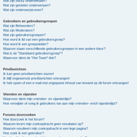
Wat zijn sticky onderwerpen?
Wat zijn gesloten onderwerpen?
Wat zijn onderwerpiconen?
Gebruikers en gebruikersgroepen
Wat zijn Beheerders?
Wat zijn Moderators?
Wat zijn gebruikersgroepen?
Hoe word ik lid van een gebruikersgroep?
Hoe word ik een groepsleider?
Waarom staan verschillende gebruikersgroepen in een andere kleur?
Wat is de "Standaard gebruikersgroep"?
Waarvoor dient de "Het Team"-link?
Privéberichten
Ik kan geen privéberichten sturen!
Ik blijf ongewenste privéberichten ontvangen!
Ik heb spam of een e-mail met ongepaste inhoud van iemand op dit forum ontvangen!
Vrienden en vijanden
Waarvoor dient mijn vrienden- en vijandenlijst?
Hoe verwijder of voeg ik gebruikers toe aan mijn vrienden- en/of vijandenlijst?
Forums doorzoeken
Hoe doorzoek ik het forum?
Waarom levert mijn zoekopdracht geen resultaten op?
Waarom resulteert mijn zoekopdracht in een lege pagina?
Hoe zoek ik een gebruiker?