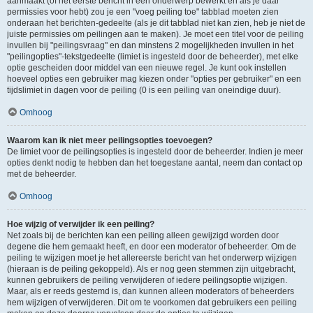
aanmaakt (of het eerste bericht in een onderwerp bewerkt en als je daar
permissies voor hebt) zou je een "voeg peiling toe" tabblad moeten zien
onderaan het berichten-gedeelte (als je dit tabblad niet kan zien, heb je niet de
juiste permissies om peilingen aan te maken). Je moet een titel voor de peiling
invullen bij "peilingsvraag" en dan minstens 2 mogelijkheden invullen in het
"peilingopties"-tekstgedeelte (limiet is ingesteld door de beheerder), met elke
optie gescheiden door middel van een nieuwe regel. Je kunt ook instellen
hoeveel opties een gebruiker mag kiezen onder "opties per gebruiker" en een
tijdslimiet in dagen voor de peiling (0 is een peiling van oneindige duur).
Omhoog
Waarom kan ik niet meer peilingsopties toevoegen?
De limiet voor de peilingsopties is ingesteld door de beheerder. Indien je meer
opties denkt nodig te hebben dan het toegestane aantal, neem dan contact op
met de beheerder.
Omhoog
Hoe wijzig of verwijder ik een peiling?
Net zoals bij de berichten kan een peiling alleen gewijzigd worden door
degene die hem gemaakt heeft, en door een moderator of beheerder. Om de
peiling te wijzigen moet je het allereerste bericht van het onderwerp wijzigen
(hieraan is de peiling gekoppeld). Als er nog geen stemmen zijn uitgebracht,
kunnen gebruikers de peiling verwijderen of iedere peilingsoptie wijzigen.
Maar, als er reeds gestemd is, dan kunnen alleen moderators of beheerders
hem wijzigen of verwijderen. Dit om te voorkomen dat gebruikers een peiling