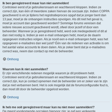
Ik ben geregistreerd maar kan niet aanmelden!
Controleer eerst of je gebruikersnaam en wachtwoord kloppen. Indien ze
correct zijn, kan één of meerdere zaken hiervan de oorzaak zijn. Indien COPPA
geactiveerd is en je tijdens het registratieproces opgaf dat je jonger bent dan
13 jaar, moet je de ontvangen instructies opvolgen. Als dit niet het geval is,
moet je account dan geactiveerd worden? Sommige forums vereisen dat
iedere nieuwe account geactiveerd wordt, ofwel door jezelf of door een
beheerder. Wanneer je je geregistreerd hebt, werd ook medegedeeld of dit al
dan niet nodig is. Indien je een e-mail ontvangen hebt, moet je de daarin
opgegeven instructies volgen. Als je nooit een e-mail ontvangen hebt, was het
opgegeven e-mailadres dan wel juist? Één van de redenen van activatie is om
het aantal valse accounts te doen dalen. Als je zeker bent dat je e-mailadres
correct was, neem dan contact op met de beheerder.
Omhoog
Waarom kan ik niet aanmelden?
Er zijn verschillende redenen mogelijk waarom je dit probleem hebt.
Controleer eerst of je gebruikersnaam en wachtwoord kloppen. Indien ze
correct zijn, kun je contact opnemen met de beheerder om er zeker van te zijn
dat je niet verbannen bent. Het is ook mogelijk dat de forumconfiguratie fout is,
dan moet dit door de beheerder opgelost worden.
Omhoog
Ik heb me ooit geregistreerd maar kan nu niet meer aanmelden!?
De meest voorkomende oorzaken hiervoor zijn: je gaf een verkeerde