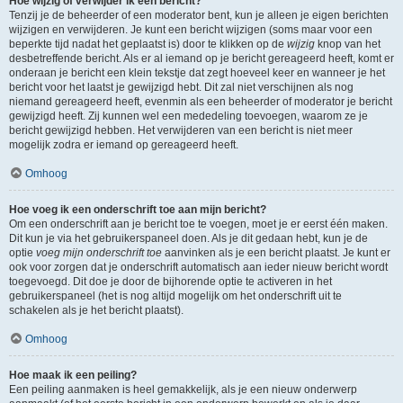
Hoe wijzig of verwijder ik een bericht?
Tenzij je de beheerder of een moderator bent, kun je alleen je eigen berichten
wijzigen en verwijderen. Je kunt een bericht wijzigen (soms maar voor een
beperkte tijd nadat het geplaatst is) door te klikken op de
wijzig
knop van het
desbetreffende bericht. Als er al iemand op je bericht gereageerd heeft, komt er
onderaan je bericht een klein tekstje dat zegt hoeveel keer en wanneer je het
bericht voor het laatst je gewijzigd hebt. Dit zal niet verschijnen als nog
niemand gereageerd heeft, evenmin als een beheerder of moderator je bericht
gewijzigd heeft. Zij kunnen wel een mededeling toevoegen, waarom ze je
bericht gewijzigd hebben. Het verwijderen van een bericht is niet meer
mogelijk zodra er iemand op gereageerd heeft.
Omhoog
Hoe voeg ik een onderschrift toe aan mijn bericht?
Om een onderschrift aan je bericht toe te voegen, moet je er eerst één maken.
Dit kun je via het gebruikerspaneel doen. Als je dit gedaan hebt, kun je de
optie
voeg mijn onderschrift toe
aanvinken als je een bericht plaatst. Je kunt er
ook voor zorgen dat je onderschrift automatisch aan ieder nieuw bericht wordt
toegevoegd. Dit doe je door de bijhorende optie te activeren in het
gebruikerspaneel (het is nog altijd mogelijk om het onderschrift uit te
schakelen als je het bericht plaatst).
Omhoog
Hoe maak ik een peiling?
Een peiling aanmaken is heel gemakkelijk, als je een nieuw onderwerp