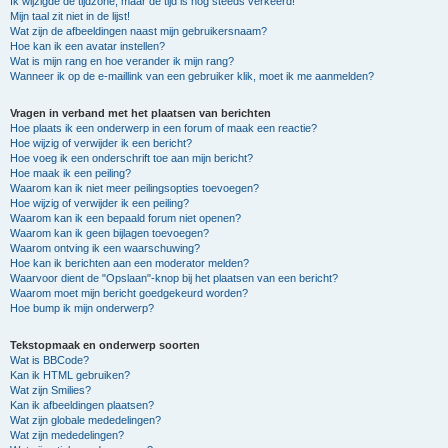
Ik wijzigde de tijdzone, maar de tijd is nog steeds verkeerd!
Mijn taal zit niet in de lijst!
Wat zijn de afbeeldingen naast mijn gebruikersnaam?
Hoe kan ik een avatar instellen?
Wat is mijn rang en hoe verander ik mijn rang?
Wanneer ik op de e-maillink van een gebruiker klik, moet ik me aanmelden?
Vragen in verband met het plaatsen van berichten
Hoe plaats ik een onderwerp in een forum of maak een reactie?
Hoe wijzig of verwijder ik een bericht?
Hoe voeg ik een onderschrift toe aan mijn bericht?
Hoe maak ik een peiling?
Waarom kan ik niet meer peilingsopties toevoegen?
Hoe wijzig of verwijder ik een peiling?
Waarom kan ik een bepaald forum niet openen?
Waarom kan ik geen bijlagen toevoegen?
Waarom ontving ik een waarschuwing?
Hoe kan ik berichten aan een moderator melden?
Waarvoor dient de "Opslaan"-knop bij het plaatsen van een bericht?
Waarom moet mijn bericht goedgekeurd worden?
Hoe bump ik mijn onderwerp?
Tekstopmaak en onderwerp soorten
Wat is BBCode?
Kan ik HTML gebruiken?
Wat zijn Smilies?
Kan ik afbeeldingen plaatsen?
Wat zijn globale mededelingen?
Wat zijn mededelingen?