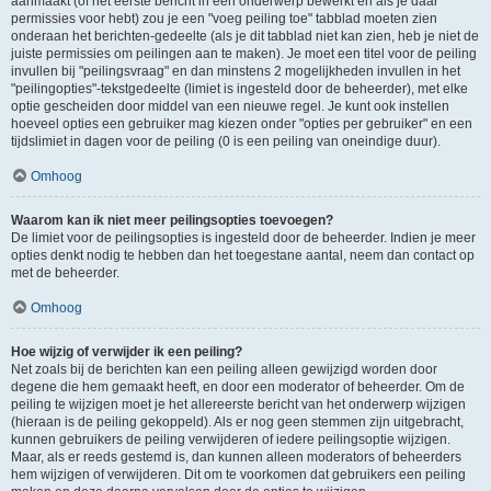
aanmaakt (of het eerste bericht in een onderwerp bewerkt en als je daar
permissies voor hebt) zou je een "voeg peiling toe" tabblad moeten zien
onderaan het berichten-gedeelte (als je dit tabblad niet kan zien, heb je niet de
juiste permissies om peilingen aan te maken). Je moet een titel voor de peiling
invullen bij "peilingsvraag" en dan minstens 2 mogelijkheden invullen in het
"peilingopties"-tekstgedeelte (limiet is ingesteld door de beheerder), met elke
optie gescheiden door middel van een nieuwe regel. Je kunt ook instellen
hoeveel opties een gebruiker mag kiezen onder "opties per gebruiker" en een
tijdslimiet in dagen voor de peiling (0 is een peiling van oneindige duur).
Omhoog
Waarom kan ik niet meer peilingsopties toevoegen?
De limiet voor de peilingsopties is ingesteld door de beheerder. Indien je meer
opties denkt nodig te hebben dan het toegestane aantal, neem dan contact op
met de beheerder.
Omhoog
Hoe wijzig of verwijder ik een peiling?
Net zoals bij de berichten kan een peiling alleen gewijzigd worden door
degene die hem gemaakt heeft, en door een moderator of beheerder. Om de
peiling te wijzigen moet je het allereerste bericht van het onderwerp wijzigen
(hieraan is de peiling gekoppeld). Als er nog geen stemmen zijn uitgebracht,
kunnen gebruikers de peiling verwijderen of iedere peilingsoptie wijzigen.
Maar, als er reeds gestemd is, dan kunnen alleen moderators of beheerders
hem wijzigen of verwijderen. Dit om te voorkomen dat gebruikers een peiling