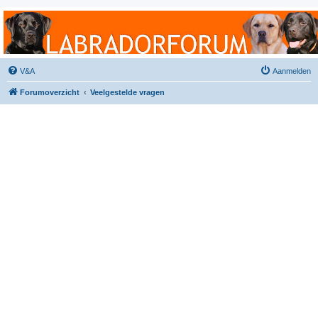
Labradorforum
Het gezelligste Labradorforum van Nederland en België!
V&A
Aanmelden
Forumoverzicht
Veelgestelde vragen