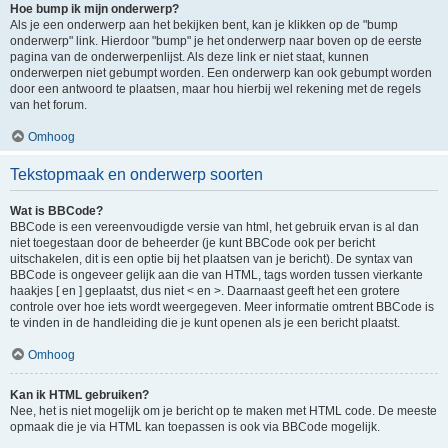
Hoe bump ik mijn onderwerp?
Als je een onderwerp aan het bekijken bent, kan je klikken op de "bump
onderwerp" link. Hierdoor "bump" je het onderwerp naar boven op de eerste
pagina van de onderwerpenlijst. Als deze link er niet staat, kunnen
onderwerpen niet gebumpt worden. Een onderwerp kan ook gebumpt worden
door een antwoord te plaatsen, maar hou hierbij wel rekening met de regels
van het forum.
Omhoog
Tekstopmaak en onderwerp soorten
Wat is BBCode?
BBCode is een vereenvoudigde versie van html, het gebruik ervan is al dan
niet toegestaan door de beheerder (je kunt BBCode ook per bericht
uitschakelen, dit is een optie bij het plaatsen van je bericht). De syntax van
BBCode is ongeveer gelijk aan die van HTML, tags worden tussen vierkante
haakjes [ en ] geplaatst, dus niet < en >. Daarnaast geeft het een grotere
controle over hoe iets wordt weergegeven. Meer informatie omtrent BBCode is
te vinden in de handleiding die je kunt openen als je een bericht plaatst.
Omhoog
Kan ik HTML gebruiken?
Nee, het is niet mogelijk om je bericht op te maken met HTML code. De meeste
opmaak die je via HTML kan toepassen is ook via BBCode mogelijk.