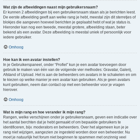
Wat zijn de afbeeldingen naast mijn gebruikersnaam?
Er kunnen 2 afbeeldingen bij een gebruikersnaam staan als je berichten leest.
De eerste afbeelding geeft aan welke rang je hebt, meestal zijn dit sterretjes of
blokjes die aangeven hoeveel berichten je geplaatst hebt of wat je status is.
Hieronder kan nog een tweede, meestal grotere, afbeelding staan, beter
bekend als een avatar. Deze afbeelding is meestal uniek of persoonlijk voor
iedere gebruiker.
Omhoog
Hoe kan ik een avatar instellen?
In je Gebruikerspaneel, onder “Profiel” kun je een avatar toevoegen door
gebruik te maken van één van de volgende vier methodes: Gravatar, Galerij,
Afstand of Upload. Het is aan de beheerders om avatars in te schakelen en om
te kiezen op welke manier je een avatar kan gebruiken. Als je geen avatars
kunt gebruiken, neem dan contact op met een beheerder voor je vragen
hierover.
Omhoog
Wat is mijn rang en hoe verander ik mijn rang?
Rangen, welke verschijnen onder je gebruikersnaam, geven een indicatie over
het aantal berchten dat je hebt gemaakt of om bepaalde gebruikers te
identificeren, bijv. moderators en beheerders. Over het algemeen kun je je
rang niet wijzigen, aangezien ze ingesteld worden door een beheerder. Nu
moet je natuurlijk het forum niet beginnen te spammen met onzinnig veel