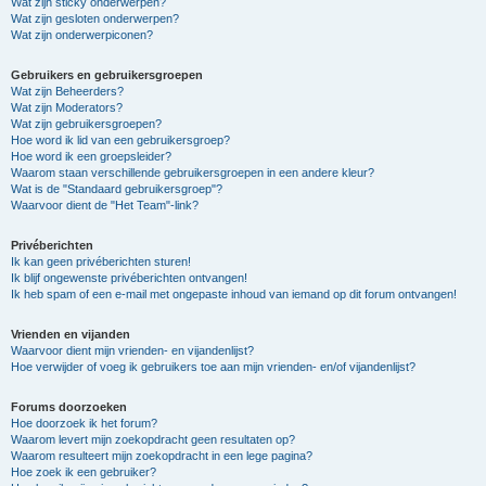
Wat zijn sticky onderwerpen?
Wat zijn gesloten onderwerpen?
Wat zijn onderwerpiconen?
Gebruikers en gebruikersgroepen
Wat zijn Beheerders?
Wat zijn Moderators?
Wat zijn gebruikersgroepen?
Hoe word ik lid van een gebruikersgroep?
Hoe word ik een groepsleider?
Waarom staan verschillende gebruikersgroepen in een andere kleur?
Wat is de "Standaard gebruikersgroep"?
Waarvoor dient de "Het Team"-link?
Privéberichten
Ik kan geen privéberichten sturen!
Ik blijf ongewenste privéberichten ontvangen!
Ik heb spam of een e-mail met ongepaste inhoud van iemand op dit forum ontvangen!
Vrienden en vijanden
Waarvoor dient mijn vrienden- en vijandenlijst?
Hoe verwijder of voeg ik gebruikers toe aan mijn vrienden- en/of vijandenlijst?
Forums doorzoeken
Hoe doorzoek ik het forum?
Waarom levert mijn zoekopdracht geen resultaten op?
Waarom resulteert mijn zoekopdracht in een lege pagina?
Hoe zoek ik een gebruiker?