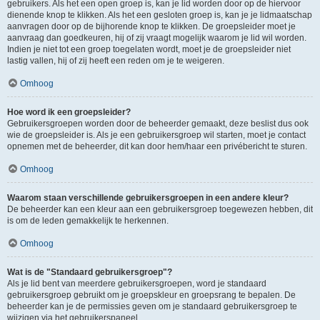
gebruikers. Als het een open groep is, kan je lid worden door op de hiervoor
dienende knop te klikken. Als het een gesloten groep is, kan je je lidmaatschap
aanvragen door op de bijhorende knop te klikken. De groepsleider moet je
aanvraag dan goedkeuren, hij of zij vraagt mogelijk waarom je lid wil worden.
Indien je niet tot een groep toegelaten wordt, moet je de groepsleider niet
lastig vallen, hij of zij heeft een reden om je te weigeren.
Omhoog
Hoe word ik een groepsleider?
Gebruikersgroepen worden door de beheerder gemaakt, deze beslist dus ook
wie de groepsleider is. Als je een gebruikersgroep wil starten, moet je contact
opnemen met de beheerder, dit kan door hem/haar een privébericht te sturen.
Omhoog
Waarom staan verschillende gebruikersgroepen in een andere kleur?
De beheerder kan een kleur aan een gebruikersgroep toegewezen hebben, dit
is om de leden gemakkelijk te herkennen.
Omhoog
Wat is de "Standaard gebruikersgroep"?
Als je lid bent van meerdere gebruikersgroepen, word je standaard
gebruikersgroep gebruikt om je groepskleur en groepsrang te bepalen. De
beheerder kan je de permissies geven om je standaard gebruikersgroep te
wijzigen via het gebruikerspaneel.