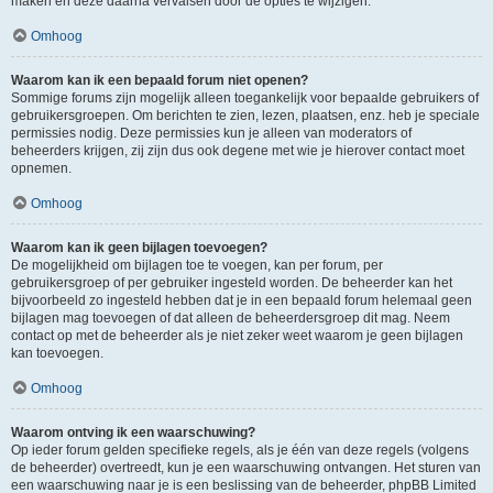
maken en deze daarna vervalsen door de opties te wijzigen.
Omhoog
Waarom kan ik een bepaald forum niet openen?
Sommige forums zijn mogelijk alleen toegankelijk voor bepaalde gebruikers of
gebruikersgroepen. Om berichten te zien, lezen, plaatsen, enz. heb je speciale
permissies nodig. Deze permissies kun je alleen van moderators of
beheerders krijgen, zij zijn dus ook degene met wie je hierover contact moet
opnemen.
Omhoog
Waarom kan ik geen bijlagen toevoegen?
De mogelijkheid om bijlagen toe te voegen, kan per forum, per
gebruikersgroep of per gebruiker ingesteld worden. De beheerder kan het
bijvoorbeeld zo ingesteld hebben dat je in een bepaald forum helemaal geen
bijlagen mag toevoegen of dat alleen de beheerdersgroep dit mag. Neem
contact op met de beheerder als je niet zeker weet waarom je geen bijlagen
kan toevoegen.
Omhoog
Waarom ontving ik een waarschuwing?
Op ieder forum gelden specifieke regels, als je één van deze regels (volgens
de beheerder) overtreedt, kun je een waarschuwing ontvangen. Het sturen van
een waarschuwing naar je is een beslissing van de beheerder, phpBB Limited