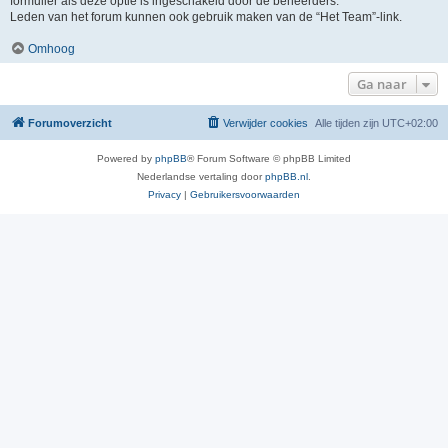
formulier als deze optie is ingeschakeld door de beheerders.
Leden van het forum kunnen ook gebruik maken van de “Het Team”-link.
Omhoog
Ga naar
Forumoverzicht
Verwijder cookies
Alle tijden zijn
UTC+02:00
Powered by
phpBB
® Forum Software © phpBB Limited
Nederlandse vertaling door
phpBB.nl
.
Privacy
|
Gebruikersvoorwaarden