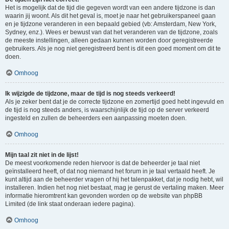
Het is mogelijk dat de tijd die gegeven wordt van een andere tijdzone is dan
waarin jij woont. Als dit het geval is, moet je naar het gebruikerspaneel gaan
en je tijdzone veranderen in een bepaald gebied (vb: Amsterdam, New York,
Sydney, enz.). Wees er bewust van dat het veranderen van de tijdzone, zoals
de meeste instellingen, alleen gedaan kunnen worden door geregistreerde
gebruikers. Als je nog niet geregistreerd bent is dit een goed moment om dit te
doen.
Omhoog
Ik wijzigde de tijdzone, maar de tijd is nog steeds verkeerd!
Als je zeker bent dat je de correcte tijdzone en zomertijd goed hebt ingevuld en
de tijd is nog steeds anders, is waarschijnlijk de tijd op de server verkeerd
ingesteld en zullen de beheerders een aanpassing moeten doen.
Omhoog
Mijn taal zit niet in de lijst!
De meest voorkomende reden hiervoor is dat de beheerder je taal niet
geïnstalleerd heeft, of dat nog niemand het forum in je taal vertaald heeft. Je
kunt altijd aan de beheerder vragen of hij het talenpakket, dat je nodig hebt, wil
installeren. Indien het nog niet bestaat, mag je gerust de vertaling maken. Meer
informatie hieromtrent kan gevonden worden op de website van phpBB
Limited (de link staat onderaan iedere pagina).
Omhoog