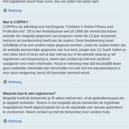
Het registreren duurt maar even, dus we raden het zeker aan!
Omhoog
Wat is COPPA?
COPPA is de afkorting voor het Engelse "Children’s Online Privacy and
Protection Act". Dit is een Amerikaanse wet uit 1998 die vereist dat iedere
website die mogelijk gegevens van jongeren onder de 13 jaar verzamelt,
hiervoor de toestemming heeft van de ouders. Deze toestemming moet
schriftelijk of op een andere wijze gegeven worden, zodat de ouders weten dat
de website persoonlijke gegevens van hun kind, jonger dan 13, heeft. Indien je
niet zeker bent of deze wet al dan niet op jou of de website waarop je wil
registreren van toepassing is, neem dan contact op met een juridisch
raadgever voor meer informatie. Houd er rekening mee dat het phpBB-team
geen wettelijke informatie kan verschaffen en ook niet het aanspreekpunt is
voor deze wetgeving, tenzij dit hieronder vermeld wordt.
Omhoog
Waarom kan ik niet registreren?
Mogelijk heeft de beheerder je IP-adres verbannen, of de gebruikersnaam die
je opgeeft verboden. Tevens is het mogelijk dat de beheerder de registratie
mogelijkheid heeft uitgeschakeld om zo de registratie van nieuwe gebruikers
te voorkomen. Neem contact op met de beheerder voor verdere hulp.
Omhoog