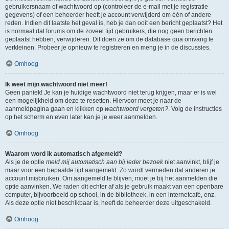
gebruikersnaam of wachtwoord op (controleer de e-mail met je registratie
gegevens) of een beheerder heeft je account verwijderd om één of andere
reden. Indien dit laatste het geval is, heb je dan ooit een bericht geplaatst? Het
is normaal dat forums om de zoveel tijd gebruikers, die nog geen berichten
geplaatst hebben, verwijderen. Dit doen ze om de database qua omvang te
verkleinen. Probeer je opnieuw te registreren en meng je in de discussies.
Omhoog
Ik weet mijn wachtwoord niet meer!
Geen paniek! Je kan je huidige wachtwoord niet terug krijgen, maar er is wel
een mogelijkheid om deze te resetten. Hiervoor moet je naar de
aanmeldpagina gaan en klikken op
wachtwoord vergeten?
. Volg de instructies
op het scherm en even later kan je je weer aanmelden.
Omhoog
Waarom word ik automatisch afgemeld?
Als je de optie
meld mij automatisch aan bij ieder bezoek
niet aanvinkt, blijf je
maar voor een bepaalde tijd aangemeld. Zo wordt vermeden dat anderen je
account misbruiken. Om aangemeld te blijven, moet je bij het aanmelden die
optie aanvinken. We raden dit echter af als je gebruik maakt van een openbare
computer, bijvoorbeeld op school, in de bibliotheek, in een internetcafé, enz.
Als deze optie niet beschikbaar is, heeft de beheerder deze uitgeschakeld.
Omhoog