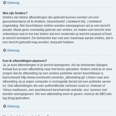
Omhoog
Wat zijn Smilies?
Smilies zijn kleine afbeeldingen die gebruikt kunnen worden om een
gevoelstoestand uit te drukken, bijvoorbeeld :) betekent blij, :( betekent
ongelukkig. Alle beschikbare smilies worden weergegeven als je een bericht
plaatst. Maak geen overdadig gebruik van smilies, ze maken een bericht snel
onleesbaar wat er toe kan leiden dat een moderator je bericht aanpast of heel
je bericht verwijdert. De beheerder kan ook een maximaal aantal smilies, dat in
een bericht gebruikt mag worden, bepaald hebben.
Omhoog
Kan ik afbeeldingen plaatsen?
Ja, je kunt afbeeldingen in je bericht weergeven. Als de beheerder bijlagen
toelaat kun je een afbeelding naar het forum uploaden. Anders moet je er voor
zorgen dat de afbeelding op een andere publieke server beschikbaar is,
bijvoorbeeld http://www.voorbeeld.com/mijn_afbeelding.gif. Linken naar een
afbeelding op je eigen computer is onmogelijk (tenzij het een publieke server
is). Ook afbeeldingen die een authentificatie vereisen zoals in: Hotmail of
Yahoo mailboxen, een wachtwoord beschermde website, enz. kunnen niet
worden weergegeven. Om een afbeelding weer te geven, moet je de BBCode
tag [img] gebruiken.
Omhoog