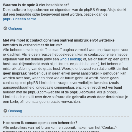
Waarom is de optie X niet beschikbaar?
Deze software is geschreven en eigendom van de phpBB-Groep. Als je denkt
dat een bepaalde optie toegevoegd moet worden, bezoek dan de
phpBB Ideeën sectie
.
Omhoog
Met wie moet ik contact opnemen omtrent misbruik en/of wettelijke
kwesties in verband met dit forum?
Alle beheerders die op de "het team"-pagina vermeld worden, staan open voor
je klachten. Als je geen reactie hebt gekregen, kun je contact opnemen met de
eigenaar van het domein (dmv een
whois lookup
) of, als dit forum op een gratis
host staat (bijvoorbeeld xsbb.nl, nl.forums.cc, dotbb.be, enz.), het beheer of
misbruik-afdeling van de gratis host. Wees je er bewust van dat phpBB Limited
geen inspraak
heeft en dus in geen enkel geval aansprakelijk gehouden kan
worden over hoe, waar en door wie dit forum gebruikt wordt. Neem
geen
contact op met phpBB Limited met vragen over wettelijke kwesties (zoals
aanspreekbaarheid, ongepaste commentaar, enz.) die
niet direct verband
houden met de phpBB.com-website of de phpBB-software. Als je phpBB
Limited toch e-mailt over deze software die
gebruikt wordt door derden
kun je
een korte, of helemaal geen, reactie verwachten.
Omhoog
Hoe neem ik contact op met een beheerder?
Alle gebruikers van het forum kunnen gebruik maken van het “Contact”-